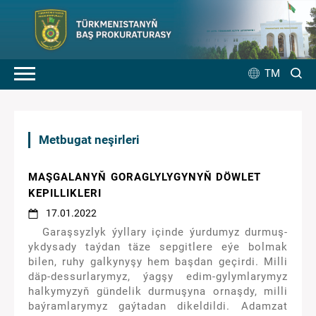
TM
Metbugat neşirleri
MAŞGALANYŇ GORAGLYLYGYNYŇ DÖWLET
KEPILLIKLERI
17.01.2022
Garaşsyzlyk ýyllary içinde ýurdumyz durmuş-
ykdysady taýdan täze sepgitlere eýe bolmak
bilen, ruhy galkynyşy hem başdan geçirdi. Milli
däp-dessurlarymyz, ýagşy edim-gylymlarymyz
halkymyzyň gündelik durmuşyna ornaşdy, milli
baýramlarymyz gaýtadan dikeldildi. Adamzat