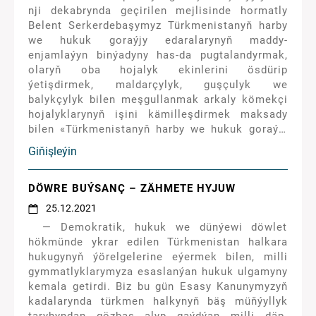
nji dekabrynda geçirilen mejlisinde hormatly
Belent Serkerdebaşymyz Türkmenistanyň harby
we hukuk goraýjy edaralarynyň maddy-
enjamlaýyn binýadyny has-da pugtalandyrmak,
olaryň oba hojalyk ekinlerini ösdürip
ýetişdirmek, maldarçylyk, guşçulyk we
balykçylyk bilen meşgullanmak arkaly kömekçi
hojalyklarynyň işini kämilleşdirmek maksady
bilen «Türkmenistanyň harby we hukuk goraýjy
edaralarynyň Hojalyk müdiriýetini döretmek
Giňişleýin
hakynda» Karara gol çekdi.
DÖWRE BUÝSANÇ – ZÄHMETE HYJUW
25.12.2021
— Demokratik, hukuk we dünýewi döwlet
hökmünde ykrar edilen Türkmenistan halkara
hukugynyň ýörelgelerine eýermek bilen, milli
gymmatlyklarymyza esaslanýan hukuk ulgamyny
kemala getirdi. Biz bu gün Esasy Kanunymyzyň
kadalarynda türkmen halkynyň bäş müňýyllyk