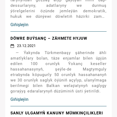
taryhyndan gözbaş alyp gaýdýan milli däp-
dessurlaryny, adatlaryny we durmuş
ýörelgelerini özünde jemleýän demokratik,
hukuk we dünýewi döwletiň häzirki zaman
nusgasynyň öz beýanyny tapandygynyň şaýady
Giňişleýin
bolýarys.
DÖWRE BUÝSANÇ – ZÄHMETE HYJUW
23.12.2021
— Ýakynda Türkmenbaşy şäherinde ähli
amatlyklary bolan, täze enjamlar bilen üpjün
edilen 100 orunlyk Ýokanç keseller
hassahanasynyň, şeýle-de Magtymguly
etrabynda köpugurly 50 orunlyk hassahananyň
we 30 orunlyk saglyk öýüniň açylyp, ulanylmaga
berilmegi bilen Balkan welaýatynyň saglygy
goraýyş edaralarynyň düzüminiň üsti ýetirildi.
Giňişleýin
SANLY ULGAMYŇ KANUNY MÜMKINÇILIKLERI