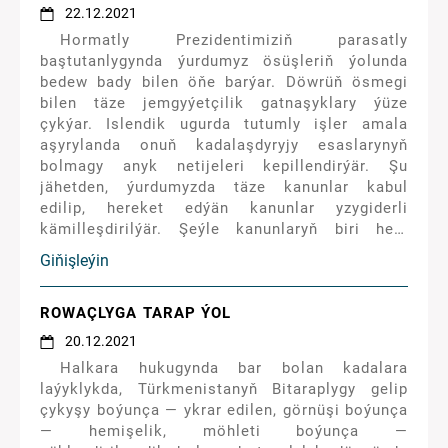
22.12.2021
Hormatly Prezidentimiziň parasatly
baştutanlygynda ýurdumyz ösüşleriň ýolunda
bedew bady bilen öňe barýar. Döwrüň ösmegi
bilen täze jemgyýetçilik gatnaşyklary ýüze
çykýar. Islendik ugurda tutumly işler amala
aşyrylanda onuň kadalaşdyryjy esaslarynyň
bolmagy anyk netijeleri kepillendirýär. Şu
jähetden, ýurdumyzda täze kanunlar kabul
edilip, hereket edýän kanunlar yzygiderli
kämilleşdirilýär. Şeýle kanunlaryň biri hem
2021-nji ýylyň 13-nji noýabrynda kabul edilen
Giňişleýin
«Poçta aragatnaşygy hakynda» Türkmenistanyň
Kanunydyr. Kanun poçta aragatnaşygy
çygryndaky işiň hukuk esasyny belleýär, şeýle
ROWAÇLYGA TARAP ÝOL
hem poçta aragatnaşygynyň operatorlarynyň
20.12.2021
hem-de poçta aragatnaşygynyň hyzmatlaryndan
Halkara hukugynda bar bolan kadalara
peýdalanyjylaryň hukuklaryny we borçlaryny
laýyklykda, Türkmenistanyň Bitaraplygy gelip
kesgitleýär.
çykyşy boýunça — ykrar edilen, görnüşi boýunça
— hemişelik, möhleti boýunça —