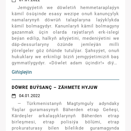
Jemgyýetiň we döwletiň hemmetaraplaýyn
kämil ösüşinde esasy wezipe onuň kanunçylyk
namalarynyň döwrüň talaplaryna laýyklykda
kämil bolmagydyr. Kanunlaryň kämil bolmagyny
gazanmak üçin olarda raýatlaryň erk-islegi
beýan edilip, halkyň aňyýetini, medeniýetini we
däp-dessurlaryny özünde jemleýän milli
ýörelgeler göz öňünde tutulýar. Şahsyýet, onuň
hukuklary we erkinligi biziň jemgyýetimiziň baş
gymmatlygydyr. «Döwlet adam üçindir!» diýen
şygar döwletimiziň gurluşynda esasy ýörelgedir.
Giňişleýin
DÖWRE BUÝSANÇ – ZÄHMETE HYJUW
04.01.2022
— Türkmenistanyň Magtymguly adyndaky
Ýaşlar guramasynyň Bäherden etrap Geňeşi,
Kärdeşler arkalaşyklarynyň Bäherden etrap
birleşmesi, etrap polisiýa bölümi, etrap
prokuraturasy bilen bilelikde guramagynda