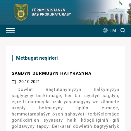
TM
Metbugat neşirleri
SAGDYN DURMUŞYŇ HATYRASYNA
20.10.2021
Döwlet Baştutanymyzyň halkymyzyň
saglygyny berkitmäge, her bir raýatyň sagdyn,
eşretli durmuşda uzak ýaşamagyny we zähmete
ukyply bolmagyny üpjün etmäge,
hemmetaraplaýyn ösen şahsyýeti terbiýelemäge
gönükdirilen syýasaty halk köpçüliginiň giň
goldawyny tapdy. Berkarar döwletiň bagtyýarlyk