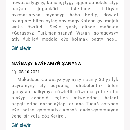
howpsuzlygyny, kanunçylygy üpjün etmekde alyp
täsirini ýetirýär. Milli Liderimiz ýaş nesliň
barýan jogapkärli işlerinde bitirýän
sagdyn, berk bedenli, kämil derejede sowatly
hyzmatlaryna mynasyp baha berlip, döwlet
bolmagyny esasy talap hökmünde kesgitledi. Bu
sylaglary bilen sylaglanylmagy ýatdan çykmajak
talabyň düýp özeni bolsa sagdyn durmuş
waka öwrüldi. Şeýle şanly günde maňa-da
kadasyny adaty ýagdaýa öwürmek bolup durýar.
«Garaşsyz Türkmenistanyň Watan goragçysy»
atly ýubileý medala eýe bolmak bagty nesip
etdi. Bu döwlet sylagy meni mundan beýläk-de
Giňişleýin
gijämi gündiz edip, ak ýürekden gulluk etmäge
ruhlandyrdy.
NAÝBAŞY BAÝRAMYŇ ŞANYNA
05.10.2021
Mukaddes Garaşsyzlygymyzyň şanly 30 ýyllyk
baýramyny uly buýsanç, ruhubelentlik bilen
garşylan halkymyz döwletli döwrana ýetiren bu
ajaýyp senäniň eçilen miwelerine, belent
sepgitlerine nazar aýlap, erkana Tuguň astynda
eýe bolan gymmatlyklarynyň gadyr-gymmatyna
ýene bir ýola göz ýetirdi.
Giňişleýin