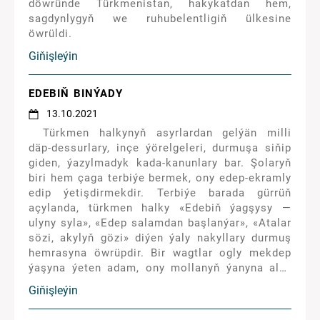
döwründe Türkmenistan, hakykatdan hem,
sagdynlygyň we ruhubelentligiň ülkesine
öwrüldi.
Giňişleýin
EDEBIŇ BINÝADY
13.10.2021
Türkmen halkynyň asyrlardan gelýän milli
däp-dessurlary, inçe ýörelgeleri, durmuşa siňip
giden, ýazylmadyk kada-kanunlary bar. Şolaryň
biri hem çaga terbiýe bermek, ony edep-ekramly
edip ýetişdirmekdir. Terbiýe barada gürrüň
açylanda, türkmen halky «Edebiň ýagşysy —
ulyny syla», «Edep salamdan başlanýar», «Atalar
sözi, akylyň gözi» diýen ýaly nakyllary durmuş
hemrasyna öwrüpdir. Bir wagtlar ogly mekdep
ýaşyna ýeten adam, ony mollanyň ýanyna alyp
barýar. «Şuňa terbiýe berseňiz hem-de
Giňişleýin
okatsaňyz» diýýär. Şonda molla: «Okatmasyna
başlarys, ýöne terbiýe meselesinde biraz gijä