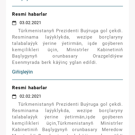
Resmi habarlar
03.02.2021
Türkmenistanyň Prezidenti Buýruga gol çekdi.
Resminama laýyklykda, wezipe borçlaryny
talabalaýyk ýerine ýetirmän, işde goýberen
kemçilikleri üçin, Ministrler Kabinetiniň
Başlygynyň orunbasary Orazgeldiýew
Esenmyrada berk käýinç yglan edildi.
Giňişleýin
Resmi habarlar
02.02.2021
Türkmenistanyň Prezidenti Buýruga gol çekdi.
Resminama laýyklykda, wezipe borçlaryny
talabalaýyk ýerine ýetirmän,işde goýberen
kemçilikleri üçin,Türkmenistanyň Ministrler
Kabinetiniň Başlygynyň orunbasary Meredow