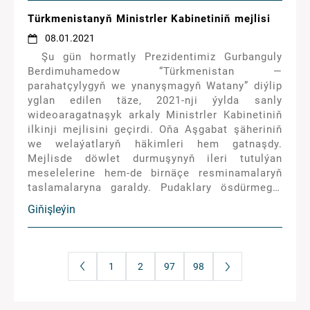
Türkmenistanyň Ministrler Kabinetiniň mejlisi
08.01.2021
Şu gün hormatly Prezidentimiz Gurbanguly
Berdimuhamedow “Türkmenistan —
parahatçylygyň we ynanyşmagyň Watany” diýlip
yglan edilen täze, 2021-nji ýylda sanly
wideoaragatnaşyk arkaly Ministrler Kabinetiniň
ilkinji mejlisini geçirdi. Oňa Aşgabat şäheriniň
we welaýatlaryň häkimleri hem gatnaşdy.
Mejlisde döwlet durmuşynyň ileri tutulýan
meselelerine hem-de birnäçe resminamalaryň
taslamalaryna garaldy. Pudaklary ösdürmegiň
netijeleri, ýurdumyzy durmuş-ykdysady taýdan
Giňişleýin
mundan beýläk-de ösdürmegiň meýilnamalary,
şeýle hem şanly senäniň — Watanymyzyň
Garaşsyzlygynyň 30 ýyllygy we şu ýylyň şygary
mynasybetli geçirilmegi meýilleşdirilen
1
2
97
98
çäreleriň maksatnamalary üns merkezinde
boldy. Ilki bilen, Mejlisiň Başlygy
G.Mämmedowa söz berildi.