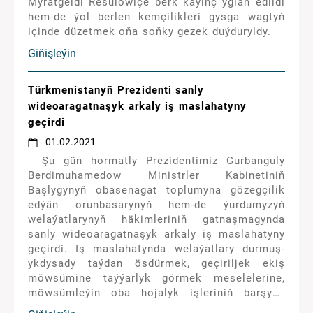
Myratgeldi Resulowiçe berk käýinç yglan edildi
hem-de ýol berlen kemçilikleri gysga wagtyň
içinde düzetmek oňa soňky gezek duýduryldy.
Giňişleýin
Türkmenistanyň Prezidenti sanly
wideoaragatnaşyk arkaly iş maslahatyny
geçirdi
01.02.2021
Şu gün hormatly Prezidentimiz Gurbanguly
Berdimuhamedow Ministrler Kabinetiniň
Başlygynyň obasenagat toplumyna gözegçilik
edýän orunbasarynyň hem-de ýurdumyzyň
welaýatlarynyň häkimleriniň gatnaşmagynda
sanly wideoaragatnaşyk arkaly iş maslahatyny
geçirdi. Iş maslahatynda welaýatlary durmuş-
ykdysady taýdan ösdürmek, geçiriljek ekiş
möwsümine taýýarlyk görmek meselelerine,
möwsümleýin oba hojalyk işleriniň barşyna
garaldy hem-de welaýatlaryň ýolbaşçylarynyň