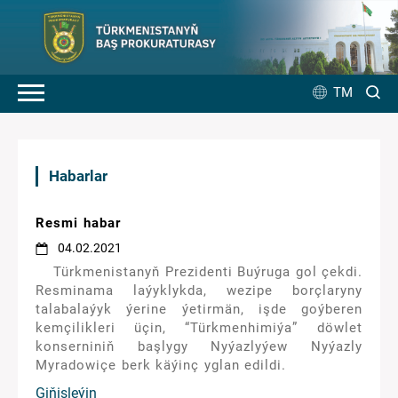
TM
Habarlar
Resmi habar
04.02.2021
Türkmenistanyň Prezidenti Buýruga gol çekdi.
Resminama laýyklykda, wezipe borçlaryny
talabalaýyk ýerine ýetirmän, işde goýberen
kemçilikleri üçin, “Türkmenhimiýa” döwlet
konserniniň başlygy Nyýazlyýew Nyýazly
Myradowiçe berk käýinç yglan edildi.
Giňişleýin