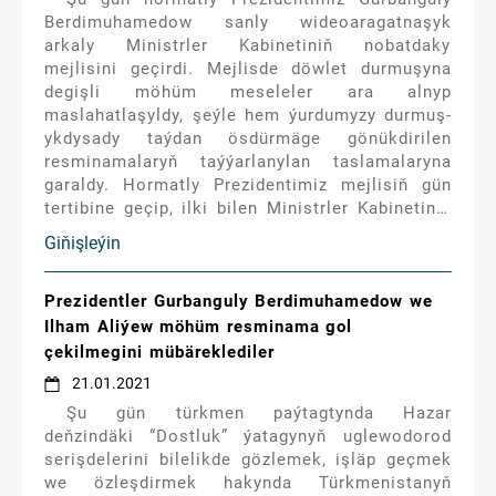
Ýaragly Güýçleriniň Belent Serkerdebaşysy
Berdimuhamedow sanly wideoaragatnaşyk
Gurbanguly Berdimuhamedowyň baýramçylyk
arkaly Ministrler Kabinetiniň nobatdaky
Gutlagynda aýdylýar.
mejlisini geçirdi. Mejlisde döwlet durmuşyna
degişli möhüm meseleler ara alnyp
maslahatlaşyldy, şeýle hem ýurdumyzy durmuş-
ykdysady taýdan ösdürmäge gönükdirilen
resminamalaryň taýýarlanylan taslamalaryna
garaldy. Hormatly Prezidentimiz mejlisiň gün
tertibine geçip, ilki bilen Ministrler Kabinetiniň
Başlygynyň orunbasary G.Müşşikowa söz berdi.
Giňişleýin
Wise-premýer «Aşgabat şäherinde ýerleşýän
käbir binalary hususylaşdyrmak hakyndaky»
Kararyň taslamasy hem-de Gymmat bahaly
Prezidentler Gurbanguly Berdimuhamedow we
metallar we gymmat bahaly daşlar baradaky
Ilham Aliýew möhüm resminama gol
komitetde alnyp barylýan işler barada hasabat
çekilmegini mübäreklediler
berdi.
21.01.2021
Şu gün türkmen paýtagtynda Hazar
deňzindäki “Dostluk” ýatagynyň uglewodorod
serişdelerini bilelikde gözlemek, işläp geçmek
we özleşdirmek hakynda Türkmenistanyň