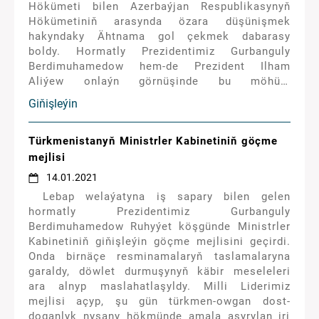
Hökümeti bilen Azerbaýjan Respublikasynyň
Hökümetiniň arasynda özara düşünişmek
hakyndaky Ähtnama gol çekmek dabarasy
boldy. Hormatly Prezidentimiz Gurbanguly
Berdimuhamedow hem-de Prezident Ilham
Aliýew onlaýn görnüşinde bu möhüm
resminamanyň kabul edilmegini mübäreklediler.
Giňişleýin
Bu resminamada gadymdan gelýän hoşniýetli
goňşuçylyk we dostlukly türkmen-azerbaýjan
döwletara gatnaşyklarynyň ýokary derejesi
Türkmenistanyň Ministrler Kabinetiniň göçme
beýan edilýär.
mejlisi
14.01.2021
Lebap welaýatyna iş sapary bilen gelen
hormatly Prezidentimiz Gurbanguly
Berdimuhamedow Ruhyýet köşgünde Ministrler
Kabinetiniň giňişleýin göçme mejlisini geçirdi.
Onda birnäçe resminamalaryň taslamalaryna
garaldy, döwlet durmuşynyň käbir meseleleri
ara alnyp maslahatlaşyldy. Milli Liderimiz
mejlisi açyp, şu gün türkmen-owgan dost-
doganlyk nyşany hökmünde amala aşyrylan iri