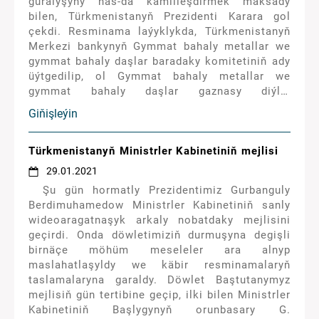
guralyşyny has-da kämilleşdirmek maksady
berildi.
bilen, Türkmenistanyň Prezidenti Karara gol
çekdi. Resminama laýyklykda, Türkmenistanyň
Merkezi bankynyň Gymmat bahaly metallar we
gymmat bahaly daşlar baradaky komitetiniň ady
üýtgedilip, ol Gymmat bahaly metallar we
gymmat bahaly daşlar gaznasy diýlip
atlandyryldy hem-de onuň Düzgünnamasy
Giňişleýin
tassyklanyldy. Resminama bilen
Türkmenistanyň Merkezi bankyna
Türkmenistanyň Adalat ministrligi bilen
Türkmenistanyň Ministrler Kabinetiniň mejlisi
bilelikde Karardan gelip çykýan üýtgetmeleri we
29.01.2021
goşmaçalary Türkmenistanyň kanunçylygyna
Şu gün hormatly Prezidentimiz Gurbanguly
girizmek baradaky teklipleri bir aý möhletde
Berdimuhamedow Ministrler Kabinetiniň sanly
taýýarlamak hem-de Türkmenistanyň Ministrler
wideoaragatnaşyk arkaly nobatdaky mejlisini
Kabinetine bermek tabşyryldy.
geçirdi. Onda döwletimiziň durmuşyna degişli
birnäçe möhüm meseleler ara alnyp
maslahatlaşyldy we käbir resminamalaryň
taslamalaryna garaldy. Döwlet Baştutanymyz
mejlisiň gün tertibine geçip, ilki bilen Ministrler
Kabinetiniň Başlygynyň orunbasary G.