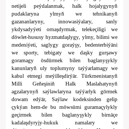
netijeli peýdalanmak, halk hojalygynyň
pudaklaryna ylmyň we tehnikanyň
gazananlaryny, innowasiýalary, sanly
ykdysadyýeti ornaşdyrmak, telekeçiligi we
döwlet-hususy hyzmatdaşlygy, ylmy, bilimi we
medeniýeti, saglygy goraýşy, bedenterbiýäni
we sporty, tebigaty we daşky gurşawy
goramagy ösdürmek bilen baglanyşykly
kanunlaryň uly toplumyny taýýarlamagy we
kabul etmegi meýilleşdirýär. Türkmenistanyň
Milli Geňeşiniň Halk Maslahatynyň
agzalarynyň saýlawlaryna taýýarlyk görmek
dowam edýär, Saýlaw kodeksinden gelip
çykýan hem-de bu möwsümi guramaçylykly
geçirmek bilen baglanyşykly birnäçe
kadalaşdyryjy-hukuk namalary we