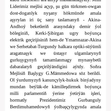
Liderimiz mejlisi açyp, şu gün türkmen-owgan
dost-doganlyk nyşany hökmünde amala
aşyrylan iri üç sany taslamanyň - Akina-
Andhoý beketleriň arasyndaky demir ýol
böleginiň, Kerki-Şibirgan ugry boýunça
elektrik geçirijisiniň hem-de Ymamnazar-Akina
we Serhetabat-Turgundy halkara optiki-süýümli
aragatnaşyk we üstaşyr ulgamlarynyň
gurluşygynyň tamamlanmagy mynasybetli
dabaralaryň geçirilýändigini aýtdy. Soňra
Mejlisiň Başlygy G.Mämmedowa söz berildi.
Ol ýurdumyzyň kanunçylyk-hukuk binýadyny
mundan beýläk-de kämilleşdirmek boýunça
milli parlamentiň ýerine ýetirýän işleri,
hormatly Prezidentimiz Gurbanguly
Berdimuhamedowyň ýolbaşçylygynda amala