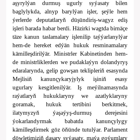
aşyrylýan durmuş ugurly syýasaty bilen
baglylykda, alnyp barylýan işler, şeýle hem
ýerlerde deputatlaryň düşündiriş-wagyz ediş
işleri barada habar berdi. Häzirki wagtda birnäçe
täze kanun taslamalary işlenilip taýýarlanylýar
hem-de hereket edýän hukuk resminamalary
kämilleşdirilýär. Ministrler Kabinetinden hem-
de ministrliklerden we pudaklaýyn dolandyryş
edaralarynda, gelip gowşan teklipleriň esasynda
Mejlisiň kanunçykaryjylyk işiniň esasy
ugurlary kesgitlenilýär. Iş meýilnamasynda
raýatlaryň hukuklaryny we azatlyklaryny
goramak, hukuk tertibini berkitmek,
ilatymyzyň ýaşaýyş-durmuş derejesini
ýokarlandyrmak babatda kanunçylygy
kämilleşdirmek göz öňünde tutulýar. Parlament
döwletimiziň daşary syýasaty, maýa goýumlary