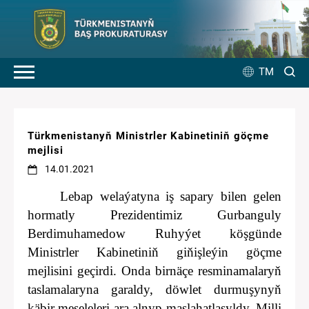
TM
Türkmenistanyň Ministrler Kabinetiniň göçme
mejlisi
14.01.2021
Lebap welaýatyna iş sapary bilen gelen
hormatly Prezidentimiz Gurbanguly
Berdimuhamedow Ruhyýet köşgünde
Ministrler Kabinetiniň giňişleýin göçme
mejlisini geçirdi. Onda birnäçe resminamalaryň
taslamalaryna garaldy, döwlet durmuşynyň
käbir meseleleri ara alnyp maslahatlaşyldy. Milli