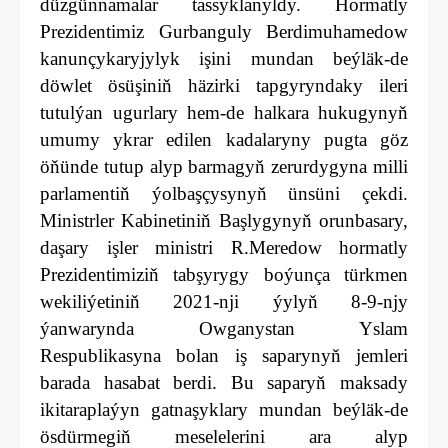
düzgünnamalar tassyklanyldy. Hormatly
Prezidentimiz Gurbanguly Berdimuhamedow
kanunçykaryjylyk işini mundan beýläk-de
döwlet ösüşiniň häzirki tapgyryndaky ileri
tutulýan ugurlary hem-de halkara hukugynyň
umumy ykrar edilen kadalaryny pugta göz
öňünde tutup alyp barmagyň zerurdygyna milli
parlamentiň ýolbaşçysynyň ünsüni çekdi.
Ministrler Kabinetiniň Başlygynyň orunbasary,
daşary işler ministri R.Meredow hormatly
Prezidentimiziň tabşyrygy boýunça türkmen
wekiliýetiniň 2021-nji ýylyň 8-9-njy
ýanwarynda Owganystan Yslam
Respublikasyna bolan iş saparynyň jemleri
barada hasabat berdi. Bu saparyň maksady
ikitaraplaýyn gatnaşyklary mundan beýläk-de
ösdürmegiň meselelerini ara alyp