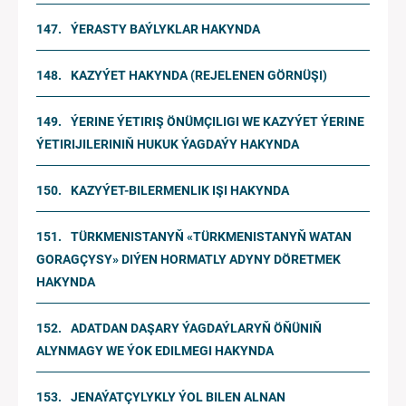
ÝERASTY BAÝLYKLAR HAKYNDA
KAZYÝET HAKYNDA (REJELENEN GÖRNÜŞI)
ÝERINE ÝETIRIŞ ÖNÜMÇILIGI WE KAZYÝET ÝERINE
ÝETIRIJILERINIŇ HUKUK ÝAGDAÝY HAKYNDA
KAZYÝET-BILERMENLIK IŞI HAKYNDA
TÜRKMENISTANYŇ «TÜRKMENISTANYŇ WATAN
GORAGÇYSY» DIÝEN HORMATLY ADYNY DÖRETMEK
HAKYNDA
ADATDAN DAŞARY ÝAGDAÝLARYŇ ÖŇÜNIŇ
ALYNMAGY WE ÝOK EDILMEGI HAKYNDA
JENAÝATÇYLYKLY ÝOL BILEN ALNAN