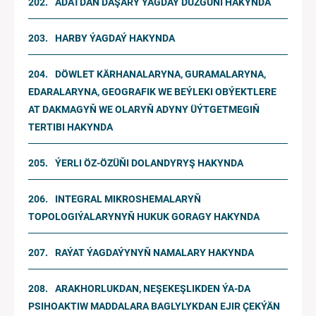
ADATDAN DAŞARY ÝAGDAÝ DÜZGÜNI HAKYNDA
HARBY ÝAGDAÝ HAKYNDA
DÖWLET KÄRHANALARYNA, GURAMALARYNA,
EDARALARYNA, GEOGRAFIK WE BEÝLEKI OBÝEKTLERE
AT DAKMAGYŇ WE OLARYŇ ADYNY ÜÝTGETMEGIŇ
TERTIBI HAKYNDA
ÝERLI ÖZ-ÖZÜŇI DOLANDYRYŞ HAKYNDA
INTEGRAL MIKROSHEMALARYŇ
TOPOLOGIÝALARYNYŇ HUKUK GORAGY HAKYNDA
RAÝAT ÝAGDAÝYNYŇ NAMALARY HAKYNDA
ARAKHORLUKDAN, NEŞEKEŞLIKDEN ÝA-DA
PSIHOAKTIW MADDALARA BAGLYLYKDAN EJIR ÇEKÝÄN