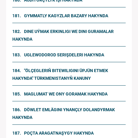
AUDITORÇYLYK IŞI HAKYNDA
GYMMATLY KAGYZLAR BAZARY HAKYNDA
DINE UÝMAK ERKINLIGI WE DINI GURAMALAR
HAKYNDA
UGLEWODOROD SERIŞDELERI HAKYNDA
"ÖLÇEGLERIŇ BITEWILIGINI ÜPJÜN ETMEK
HAKYNDA" TÜRKMENISTANYŇ KANUNY
MAGLUMAT WE ONY GORAMAK HAKYNDA
DÖWLET EMLÄGINI YNANÇLY DOLANDYRMAK
HAKYNDA
POÇTA ARAGATNAŞYGY HAKYNDA