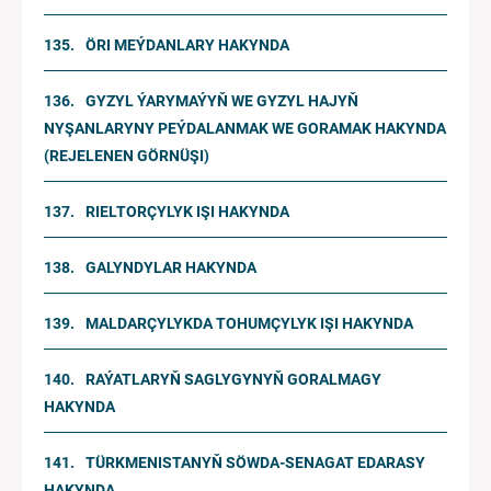
ÖRI MEÝDANLARY HAKYNDA
GYZYL ÝARYMAÝYŇ WE GYZYL HAJYŇ
NYŞANLARYNY PEÝDALANMAK WE GORAMAK HAKYNDA
(REJELENEN GÖRNÜŞI)
RIELTORÇYLYK IŞI HAKYNDA
GALYNDYLAR HAKYNDA
MALDARÇYLYKDA TOHUMÇYLYK IŞI HAKYNDA
RAÝATLARYŇ SAGLYGYNYŇ GORALMAGY
HAKYNDA
TÜRKMENISTANYŇ SÖWDA-SENAGAT EDARASY
HAKYNDA