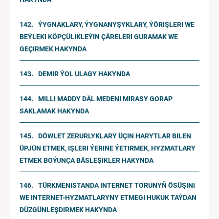
ÝYGNAKLARY, ÝYGNANYŞYKLARY, ÝÖRIŞLERI WE
BEÝLEKI KÖPÇÜLIKLEÝIN ÇÄRELERI GURAMAK WE
GEÇIRMEK HAKYNDA
DEMIR ÝOL ULAGY HAKYNDA
MILLI MADDY DÄL MEDENI MIRASY GORAP
SAKLAMAK HAKYNDA
DÖWLET ZERURLYKLARY ÜÇIN HARYTLAR BILEN
ÜPJÜN ETMEK, IŞLERI ÝERINE ÝETIRMEK, HYZMATLARY
ETMEK BOÝUNÇA BÄSLEŞIKLER HAKYNDA
TÜRKMENISTANDA INTERNET TORUNYŇ ÖSÜŞINI
WE INTERNET-HYZMATLARYNY ETMEGI HUKUK TAÝDAN
DÜZGÜNLEŞDIRMEK HAKYNDA