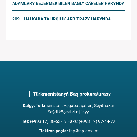
ADAMLARY BEJERMEK BILEN BAGLY ÇÄRELER HAKYNDA
HALKARA TÄJIRÇILIK ARBITRAŽY HAKYNDA
Türkmenistanyň Baş prokuraturasy
Salgy
:
Türkmenistan, Aşgabat şäheri, Seýitnazar
Seýdi köçesi, 4-nji jaýy
Tel
:
(+993 12) 38-53-19 Faks: (+993 12) 92-44-72
Elektron poçta
:
tbp@bp.gov.tm