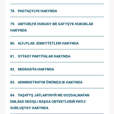
PAGTAÇYLYK HAKYNDA
AWTORLYK HUKUGY WE GATYŞYK HUKUKLAR
HAKYNDA
ALYJYLAR JEMGYÝETLERI HAKYNDA
SYÝASY PARTIÝALAR HAKYNDA
MIGRASIÝA HAKYNDA
ADMINISTRATIW ÖNÜMÇILIK HAKYNDA
ÝAŞAÝYŞ JAÝLARYNYŇ WE GOZGALMAÝAN
EMLÄGE DEGIŞLI BAŞGA OBÝEKTLERIŇ PAÝLY
GURLUŞYGY HAKYNDA