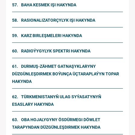
BAHA KESMEK IŞI HAKYNDA
RASIONALIZATORÇYLYK IŞI HAKYNDA
KARZ BIRLEŞMELERI HAKYNDA
RADIOÝYGYLYK SPEKTRI HAKYNDA
DURMUŞ-ZÄHMET GATNAŞYKLARYNY
DÜZGÜNLEŞDIRMEK BOÝUNÇA ÜÇTARAPLAÝYN TOPAR
HAKYNDA
TÜRKMENISTANYŇ ULAG SYÝASATYNYŇ
ESASLARY HAKYNDA
OBA HOJALYGYNY ÖSDÜRMEGI DÖWLET
TARAPYNDAN DÜZGÜNLEŞDIRMEK HAKYNDA