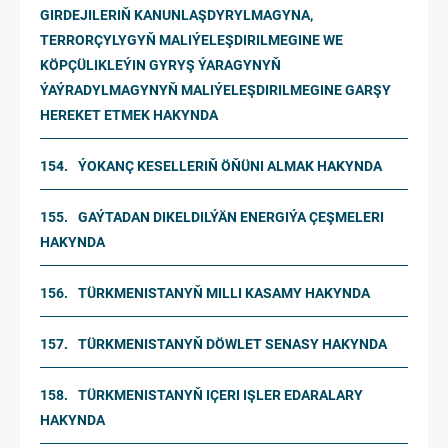
GIRDEJILERIŇ KANUNLAŞDYRYLMAGYNA,
TERRORÇYLYGYŇ MALIÝELEŞDIRILMEGINE WE
KÖPÇÜLIKLEÝIN GYRYŞ ÝARAGYNYŇ
ÝAÝRADYLMAGYNYŇ MALIÝELEŞDIRILMEGINE GARŞY
HEREKET ETMEK HAKYNDA
ÝOKANÇ KESELLERIŇ ÖŇÜNI ALMAK HAKYNDA
GAÝTADAN DIKELDILÝÄN ENERGIÝA ÇEŞMELERI
HAKYNDA
TÜRKMENISTANYŇ MILLI KASAMY HAKYNDA
TÜRKMENISTANYŇ DÖWLET SENASY HAKYNDA
TÜRKMENISTANYŇ IÇERI IŞLER EDARALARY
HAKYNDA