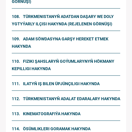
GÖRNÜŞI)
TÜRKMENISTANYŇ ADATDAN DAŞARY WE DOLY
YGTYÝARLY ILÇISI HAKYNDA (REJELENEN GÖRNÜŞI)
ADAM SÖWDASYNA GARŞY HEREKET ETMEK
HAKYNDA
FIZIKI ŞAHSLARYŇ GOÝUMLARYNYŇ HÖKMANY
KEPILLIGI HAKYNDA
ILATYŇ IŞ BILEN ÜPJÜNÇILIGI HAKYNDA
TÜRKMENISTANYŇ ADALAT EDARALARY HAKYNDA
KINEMATOGRAFIÝA HAKYNDA
ÖSÜMLIKLERI GORAMAK HAKYNDA