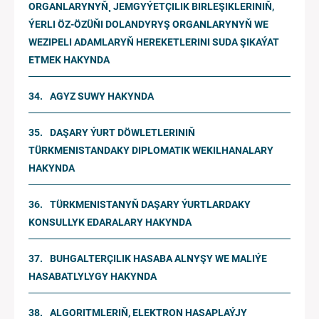
ORGANLARYNYŇ¸ JEMGYÝETÇILIK BIRLEŞIKLERINIŇ,
ÝERLI ÖZ-ÖZÜŇI DOLANDYRYŞ ORGANLARYNYŇ WE
WEZIPELI ADAMLARYŇ HEREKETLERINI SUDA ŞIKAÝAT
ETMEK HAKYNDA
AGYZ SUWY HAKYNDA
DAŞARY ÝURT DÖWLETLERINIŇ
TÜRKMENISTANDAKY DIPLOMATIK WEKILHANALARY
HAKYNDA
TÜRKMENISTANYŇ DAŞARY ÝURTLARDAKY
KONSULLYK EDARALARY HAKYNDA
BUHGALTERÇILIK HASABA ALNYŞY WE MALIÝE
HASABATLYLYGY HAKYNDA
ALGORITMLERIŇ, ELEKTRON HASAPLAÝJY