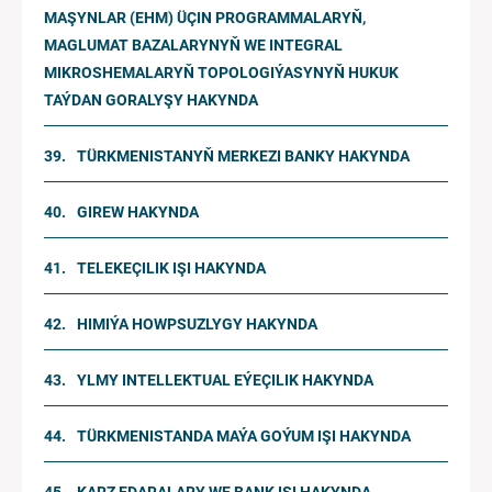
MAŞYNLAR (EHM) ÜÇIN PROGRAMMALARYŇ,
MAGLUMAT BAZALARYNYŇ WE INTEGRAL
MIKROSHEMALARYŇ TOPOLOGIÝASYNYŇ HUKUK
TAÝDAN GORALYŞY HAKYNDA
TÜRKMENISTANYŇ MERKEZI BANKY HAKYNDA
GIREW HAKYNDA
TELEKEÇILIK IŞI HAKYNDA
HIMIÝA HOWPSUZLYGY HAKYNDA
YLMY INTELLEKTUAL EÝEÇILIK HAKYNDA
TÜRKMENISTANDA MAÝA GOÝUM IŞI HAKYNDA