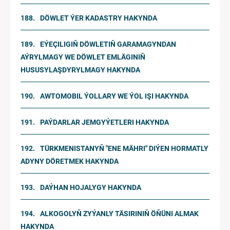
DÖWLET ÝER KADASTRY HAKYNDA
EÝEÇILIGIŇ DÖWLETIŇ GARAMAGYNDAN
AÝRYLMAGY WE DÖWLET EMLÄGINIŇ
HUSUSYLAŞDYRYLMAGY HAKYNDA
AWTOMOBIL ÝOLLARY WE ÝOL IŞI HAKYNDA
PAÝDARLAR JEMGYÝETLERI HAKYNDA
TÜRKMENISTANYŇ "ENE MÄHRI" DIÝEN HORMATLY
ADYNY DÖRETMEK HAKYNDA
DAÝHAN HOJALYGY HAKYNDA
ALKOGOLYŇ ZYÝANLY TÄSIRINIŇ ÖŇÜNI ALMAK
HAKYNDA