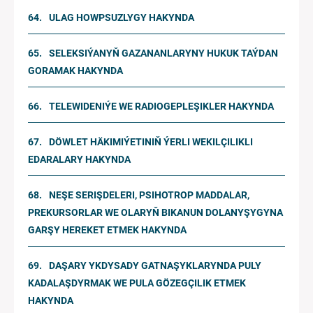
ULAG HOWPSUZLYGY HAKYNDA
SELEKSIÝANYŇ GAZANANLARYNY HUKUK TAÝDAN
GORAMAK HAKYNDA
TELEWIDENIÝE WE RADIOGEPLEŞIKLER HAKYNDA
DÖWLET HÄKIMIÝETINIŇ ÝERLI WEKILÇILIKLI
EDARALARY HAKYNDA
NEŞE SERIŞDELERI, PSIHOTROP MADDALAR,
PREKURSORLAR WE OLARYŇ BIKANUN DOLANYŞYGYNA
GARŞY HEREKET ETMEK HAKYNDA
DAŞARY YKDYSADY GATNAŞYKLARYNDA PULY
KADALAŞDYRMAK WE PULA GÖZEGÇILIK ETMEK
HAKYNDA