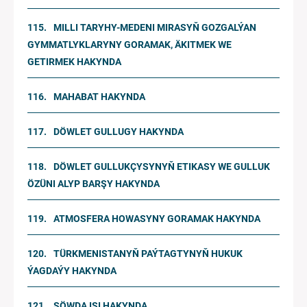
MILLI TARYHY-MEDENI MIRASYŇ GOZGALÝAN
GYMMATLYKLARYNY GORAMAK, ÄKITMEK WE
GETIRMEK HAKYNDA
MAHABAT HAKYNDA
DÖWLET GULLUGY HAKYNDA
DÖWLET GULLUKÇYSYNYŇ ETIKASY WE GULLUK
ÖZÜNI ALYP BARŞY HAKYNDA
ATMOSFERA HOWASYNY GORAMAK HAKYNDA
TÜRKMENISTANYŇ PAÝTAGTYNYŇ HUKUK
ÝAGDAÝY HAKYNDA
SÖWDA IŞI HAKYNDA