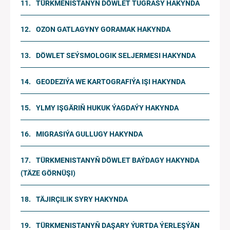
TÜRKMENISTANYŇ DÖWLET TUGRASY HAKYNDA
OZON GATLAGYNY GORAMAK HAKYNDA
DÖWLET SEÝSMOLOGIK SELJERMESI HAKYNDA
GEODEZIÝA WE KARTOGRAFIÝA IŞI HAKYNDA
YLMY IŞGÄRIŇ HUKUK ÝAGDAÝY HAKYNDA
MIGRASIÝA GULLUGY HAKYNDA
TÜRKMENISTANYŇ DÖWLET BAÝDAGY HAKYNDA
(TÄZE GÖRNÜŞI)
TÄJIRÇILIK SYRY HAKYNDA
TÜRKMENISTANYŇ DAŞARY ÝURTDA ÝERLEŞÝÄN