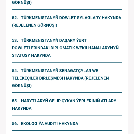
GÖRNÜŞI)
TÜRKMENISTANYŇ DÖWLET SYLAGLARY HAKYNDA
(REJELENEN GÖRNÜŞI)
TÜRKMENISTANYŇ DAŞARY ÝURT
DÖWLETLERINDÄKI DIPLOMATIK WEKILHANALARYNYŇ
STATUSY HAKYNDA
TÜRKMENISTANYŇ SENAGATÇYLAR WE
TELEKEÇILER BIRLEŞMESI HAKYNDA (REJELENEN
GÖRNÜŞI)
HARYTLARYŇ GELIP ÇYKAN ÝERLERINIŇ ATLARY
HAKYNDA
EKOLOGIÝA AUDITI HAKYNDA