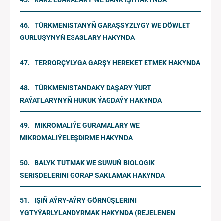
KARZ EDARALARY WE BANK IŞI HAKYNDA
TÜRKMENISTANYŇ GARAŞSYZLYGY WE DÖWLET
GURLUŞYNYŇ ESASLARY HAKYNDA
TERRORÇYLYGA GARŞY HEREKET ETMEK HAKYNDA
TÜRKMENISTANDAKY DAŞARY ÝURT
RAÝATLARYNYŇ HUKUK ÝAGDAÝY HAKYNDA
MIKROMALIÝE GURAMALARY WE
MIKROMALIÝELEŞDIRME HAKYNDA
BALYK TUTMAK WE SUWUŇ BIOLOGIK
SERIŞDELERINI GORAP SAKLAMAK HAKYNDA
IŞIŇ AÝRY-AÝRY GÖRNÜŞLERINI
YGTYÝARLYLANDYRMAK HAKYNDA (REJELENEN