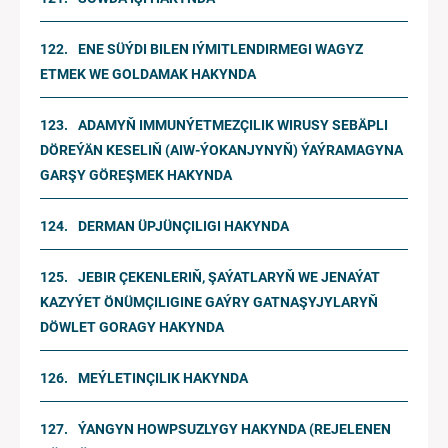
ENE SÜÝDI BILEN IÝMITLENDIRMEGI WAGYZ
ETMEK WE GOLDAMAK HAKYNDA
ADAMYŇ IMMUNÝETMEZÇILIK WIRUSY SEBÄPLI
DÖREÝÄN KESELIŇ (AIW-ÝOKANJYNYŇ) ÝAÝRAMAGYNA
GARŞY GÖREŞMEK HAKYNDA
DERMAN ÜPJÜNÇILIGI HAKYNDA
JEBIR ÇEKENLERIŇ, ŞAÝATLARYŇ WE JENAÝAT
KAZYÝET ÖNÜMÇILIGINE GAÝRY GATNAŞYJYLARYŇ
DÖWLET GORAGY HAKYNDA
MEÝLETINÇILIK HAKYNDA
ÝANGYN HOWPSUZLYGY HAKYNDA (REJELENEN