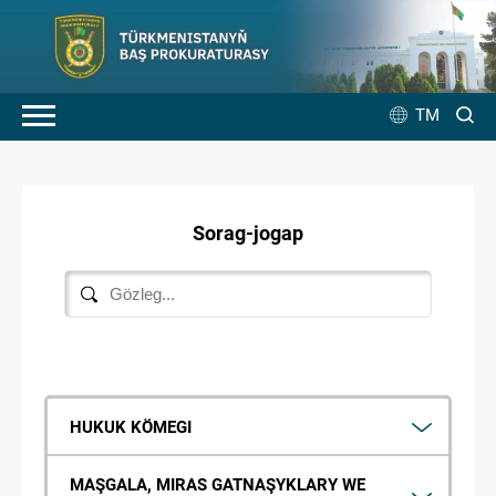
TM
Sorag-jogap
HUKUK KÖMEGI
MAŞGALA, MIRAS GATNAŞYKLARY WE
Hukuk kömegi kim tarapyndan berilýär?