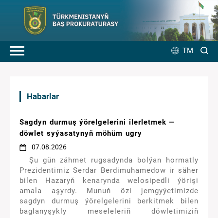
TM
Habarlar
Sagdyn durmuş ýörelgelerini ilerletmek —
döwlet syýasatynyň möhüm ugry
07.08.2026
Şu gün zähmet rugsadynda bolýan hormatly
Prezidentimiz Serdar Berdimuhamedow ir säher
bilen Hazaryň kenarynda welosipedli ýörişi
amala aşyrdy. Munuň özi jemgyýetimizde
sagdyn durmuş ýörelgelerini berkitmek bilen
baglanyşykly meseleleriň döwletimiziň