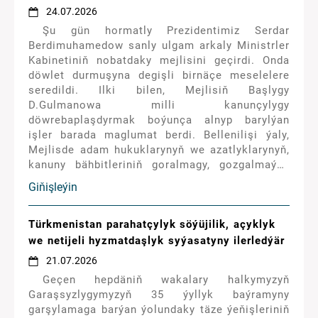
24.07.2026
Şu gün hormatly Prezidentimiz Serdar
Berdimuhamedow sanly ulgam arkaly Ministrler
Kabinetiniň nobatdaky mejlisini geçirdi. Onda
döwlet durmuşyna degişli birnäçe meselelere
seredildi. Ilki bilen, Mejlisiň Başlygy
D.Gulmanowa milli kanunçylygy
döwrebaplaşdyrmak boýunça alnyp barylýan
işler barada maglumat berdi. Bellenilişi ýaly,
Mejlisde adam hukuklarynyň we azatlyklarynyň,
kanuny bähbitleriniň goralmagy, gozgalmaýan
emläge bolan hukuklaryň döwlet belligine
Giňişleýin
alynmagy, döwletimiziň halkara resminamalara
goşulmagyny hukuk taýdan goldamak boýunça
Türkmenistanyň Kanunlarynyň taslamalaryny
Türkmenistan parahatçylyk söýüjilik, açyklyk
taýýarlamak, hereket edýän birnäçe kanunçylyk
we netijeli hyzmatdaşlyk syýasatyny ilerledýär
namalaryna döwrebap üýtgetmeleri,
21.07.2026
goşmaçalary girizmek boýunça degişli işler
Geçen hepdäniň wakalary halkymyzyň
geçirilýär.
Garaşsyzlygymyzyň 35 ýyllyk baýramyny
garşylamaga barýan ýolundaky täze ýeňişleriniň