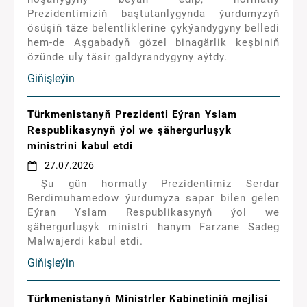
Prezidentimiziň baştutanlygynda ýurdumyzyň
ösüşiň täze belentliklerine çykýandygyny belledi
hem-de Aşgabadyň gözel binagärlik keşbiniň
özünde uly täsir galdyrandygyny aýtdy.
Giňişleýin
Türkmenistanyň Prezidenti Eýran Yslam
Respublikasynyň ýol we şähergurluşyk
ministrini kabul etdi
27.07.2026
Şu gün hormatly Prezidentimiz Serdar
Berdimuhamedow ýurdumyza sapar bilen gelen
Eýran Yslam Respublikasynyň ýol we
şähergurluşyk ministri hanym Farzane Sadeg
Malwajerdi kabul etdi.
Giňişleýin
Türkmenistanyň Ministrler Kabinetiniň mejlisi