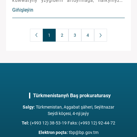
kuwwatyny yzygiderli artdyrmaga, halkymyzyň
ýaşaýyş-durmuş derejesini mundan beýläk-de
Giňişleýin
ýokarlandyrmaga ýardam edýär.
1
2
3
4
Türkmenistanyň Baş prokuraturasy
Salgy
:
Türkmenistan, Aşgabat şäheri, Seýitnazar
Seýdi köçesi, 4-nji jaýy
Tel
:
(+993 12) 38-53-19 Faks: (+993 12) 92-44-72
Elektron poçta
:
tbp@bp.gov.tm