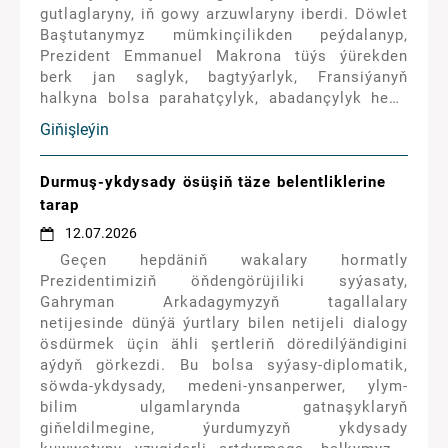
gutlaglaryny, iň gowy arzuwlaryny iberdi. Döwlet
Baştutanymyz mümkinçilikden peýdalanyp,
Prezident Emmanuel Makrona tüýs ýürekden
berk jan saglyk, bagtyýarlyk, Fransiýanyň
halkyna bolsa parahatçylyk, abadançylyk hem-
de rowaçlyk arzuw etdi.
Giňişleýin
Durmuş-ykdysady ösüşiň täze belentliklerine
tarap
12.07.2026
Geçen hepdäniň wakalary hormatly
Prezidentimiziň öňdengörüjiliki syýasaty,
Gahryman Arkadagymyzyň tagallalary
netijesinde dünýä ýurtlary bilen netijeli dialogy
ösdürmek üçin ähli şertleriň döredilýändigini
aýdyň görkezdi. Bu bolsa syýasy-diplomatik,
söwda-ykdysady, medeni-ynsanperwer, ylym-
bilim ulgamlarynda gatnaşyklaryň
giňeldilmegine, ýurdumyzyň ykdysady