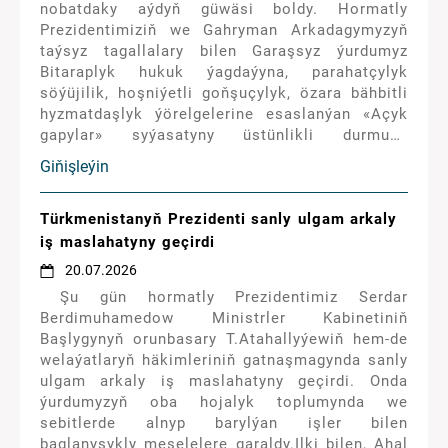
nobatdaky aýdyň güwäsi boldy. Hormatly
Prezidentimiziň we Gahryman Arkadagymyzyň
taýsyz tagallalary bilen Garaşsyz ýurdumyz
Bitaraplyk hukuk ýagdaýyna, parahatçylyk
söýüjilik, hoşniýetli goňşuçylyk, özara bähbitli
hyzmatdaşlyk ýörelgelerine esaslanýan «Açyk
gapylar» syýasatyny üstünlikli durmuşa
geçirýär.
Giňişleýin
Türkmenistanyň Prezidenti sanly ulgam arkaly
iş maslahatyny geçirdi
20.07.2026
Şu gün hormatly Prezidentimiz Serdar
Berdimuhamedow Ministrler Kabinetiniň
Başlygynyň orunbasary T.Atahallyýewiň hem-de
welaýatlaryň häkimleriniň gatnaşmagynda sanly
ulgam arkaly iş maslahatyny geçirdi. Onda
ýurdumyzyň oba hojalyk toplumynda we
sebitlerde alnyp barylýan işler bilen
baglanyşykly meselelere garaldy.Ilki bilen, Ahal