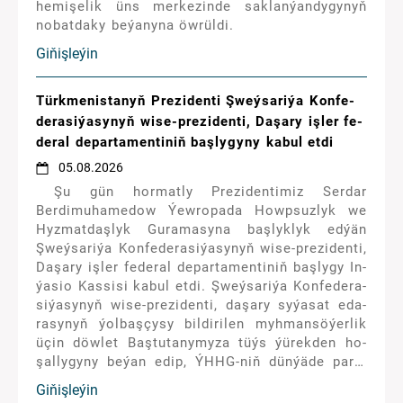
hemişelik üns merkezinde saklanýandygynyň
nobatdaky beýanyna öwrüldi.
Giňişleýin
Türk­me­nis­ta­nyň Prezidenti Şweý­sa­ri­ýa Kon­fe­
de­ra­si­ýa­sy­nyň wi­se-prezidenti, Da­şa­ry iş­ler fe­
de­ral de­par­ta­men­ti­niň baş­ly­gy­ny ka­bul et­di
05.08.2026
Şu gün hor­mat­ly Prezidentimiz Serdar
Berdimuhamedow Ýew­ro­pa­da Howp­suz­lyk we
Hyz­mat­daş­lyk Gu­ra­ma­sy­na baş­lyk­lyk ed­ýän
Şweý­sa­ri­ýa Kon­fe­de­ra­si­ýa­sy­nyň wi­se-prezidenti,
Da­şa­ry iş­ler fe­de­ral de­par­ta­men­ti­niň baş­ly­gy In­
ýa­sio Kas­si­si ka­bul et­di. Şweý­sa­ri­ýa Kon­fe­de­ra­
si­ýa­sy­nyň wi­se-prezidenti, da­şa­ry sy­ýa­sat eda­
ra­sy­nyň ýol­baş­çy­sy bil­di­ri­len myh­man­sö­ýer­lik
üçin döw­let Baş­tu­ta­ny­my­za tüýs ýü­rek­den ho­
şal­ly­gy­ny be­ýan edip, ÝHHG-niň dün­ýä­de pa­ra­
hat­çy­ly­gy we dur­nuk­ly ösü­şi üp­jün et­mä­ge gö­
Giňişleýin
nük­di­ri­len sy­ýa­sa­ty dur­mu­şa ge­çir­ýän Türk­me­