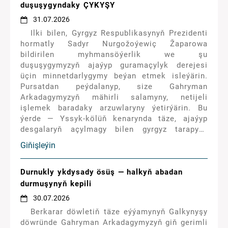
duşuşygyndaky ÇYKYŞY
31.07.2026
Ilki bilen, Gyrgyz Respublikasynyň Prezidenti
hormatly Sadyr Nurgožoýewiç Žaparowa
bildirilen myhmansöýerlik we şu
duşuşygymyzyň ajaýyp guramaçylyk derejesi
üçin minnetdarlygymy beýan etmek isleýärin.
Pursatdan peýdalanyp, size Gahryman
Arkadagymyzyň mähirli salamyny, netijeli
işlemek baradaky arzuwlaryny ýetirýärin. Bu
ýerde — Yssyk-kölüň kenarynda täze, ajaýyp
desgalaryň açylmagy bilen gyrgyz tarapyny
gutlaýaryn. Bu döwrebap infrastrukturanyň diňe
Giňişleýin
bir kölüň kenarýakasyny bezemek bilen
çäklenmän, eýsem, tutuş sebitimiziň
syýahatçylyk mümkinçiliklerini ösdürmek üçin
Durnukly ykdysady ösüş — halkyň abadan
hem kuwwatly itergi boljakdygyna ynanýaryn.
durmuşynyň kepili
30.07.2026
Berkarar döwletiň täze eýýamynyň Galkynyşy
döwründe Gahryman Arkadagymyzyň giň gerimli