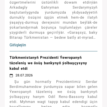
özgertmelerini üstünlikli dowam etdirýän
Arkadagly Gahryman Serdarymyzyň
baştutanlygynda ýurdumyzda ykdysadyýetiň
durnukly ösüşini üpjün etmek hem-de ilatyň
ýaşaýyş-durmuş derejesini mundan beýläk-de
ýokarlandyrmak boýunça toplumlaýyn çäreler
yzygiderli durmuşa geçirilýär. «Garaşsyz, baky
Bitarap Türkmenistan — bedew batly at-myradyň
mekany» ýylynda ähli pudaklar boýunça ileri
Giňişleýin
tutulýan wezipeler we önümçilik meýilnamalary,
welaýatlaryň, Aşgabat, Arkadag şäherleriniň
durmuş-ykdysady ösüş görkezijileri,
Türkmenistanyň Prezidenti Ýewropanyň
özleşdirilmegi meýilleşdirilýän maýa
täzeleniş we ösüş bankynyň ýolbaşçysyny
goýumlaryň möçberi şu ýylyň 13-nji fewrаlynda
kabul etdi
geçirilen Ministrler Kabinetiniň giňişleýin
28.07.2026
mejlisinde kabul edilen «Türkmenistany 2026-
Şu gün hormatly Prezidentimiz Serdar
njy ýylda durmuş-ykdysady taýdan ösdürmegiň
Berdimuhamedow ýurdumyza sapar bilen gelen
we maýa goýum Maksatnamasynda»
Ýewropanyň täzeleniş we ösüş bankynyň
kesgitlenendir.
ýolbaşçysy hanym Odil Reno-Bassony kabul
etdi. Myhman wagt tapyp kabul edendigi üçin
hoşallygyny beýan edip, hormatly