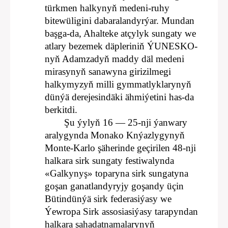
türkmen halkynyň medeni-ruhy
bitewüligini dabaralandyrýar. Mundan
başga-da, Ahalteke atçylyk sungaty we
atlary bezemek däpleriniň ÝUNESKO-
nyň Adamzadyň maddy däl medeni
mirasynyň sanawyna girizilmegi
halkymyzyň milli gymmatlyklarynyň
dünýä derejesindäki ähmiýetini has-da
berkitdi.
Şu ýylyň 16 — 25-nji ýanwary
aralygynda Monako Knýazlygynyň
Monte-Karlo şäherinde geçirilen 48-nji
halkara sirk sungaty festiwalynda
«Galkynyş» toparyna sirk sungatyna
goşan ganatlandyryjy goşandy üçin
Bütindünýä sirk federasiýasy we
Ýewropa Sirk assosiasiýasy tarapyndan
halkara şahadatnamalarynyň