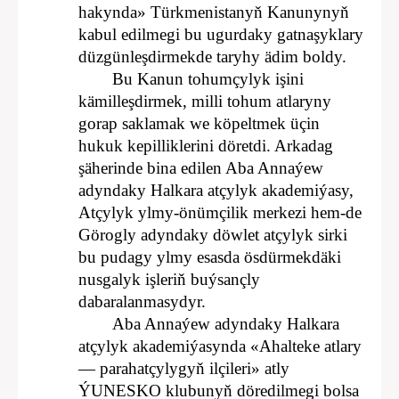
hakynda» Türkmenistanyň Kanunynyň
kabul edilmegi bu ugurdaky gatnaşyklary
düzgünleşdirmekde taryhy ädim boldy.
Bu Kanun tohumçylyk işini
kämilleşdirmek, milli tohum atlaryny
gorap saklamak we köpeltmek üçin
hukuk kepilliklerini döretdi. Arkadag
şäherinde bina edilen Aba Annaýew
adyndaky Halkara atçylyk akademiýasy,
Atçylyk ylmy-önümçilik merkezi hem-de
Görogly adyndaky döwlet atçylyk sirki
bu pudagy ylmy esasda ösdürmekdäki
nusgalyk işleriň buýsançly
dabaralanmasydyr.
Aba Annaýew adyndaky Halkara
atçylyk akademiýasynda «Ahalteke atlary
— parahatçylygyň ilçileri» atly
ÝUNESKO klubunyň döredilmegi bolsa