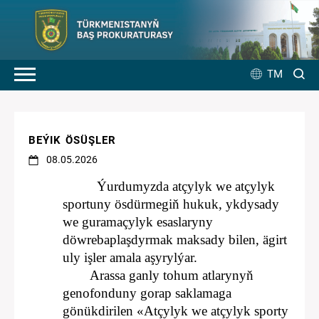
TM
BEÝIK ÖSÜŞLER
08.05.2026
Ýurdumyzda atçylyk we atçylyk
sportuny ösdürmegiň hukuk, ykdysady
we guramaçylyk esaslaryny
döwrebaplaşdyrmak maksady bilen, ägirt
uly işler amala aşyrylýar.
Arassa ganly tohum atlarynyň
genofonduny gorap saklamaga
gönükdirilen «Atçylyk we atçylyk sporty