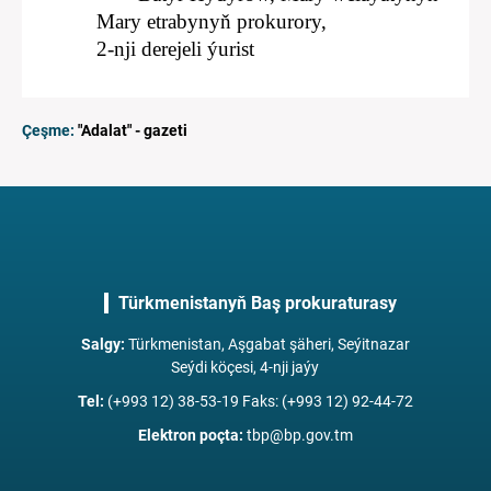
Mary etrabynyň prokurory,
2-nji derejeli ýurist
Çeşme:
"Adalat" - gazeti
Türkmenistanyň Baş prokuraturasy
Salgy
:
Türkmenistan, Aşgabat şäheri, Seýitnazar
Seýdi köçesi, 4-nji jaýy
Tel
:
(+993 12) 38-53-19 Faks: (+993 12) 92-44-72
Elektron poçta
:
tbp@bp.gov.tm