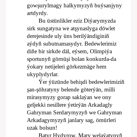
gowşurylmagy halkymyzyň buýsanjyny
artdyrdy.
Bu üstünlikler eziz Diýarymyzda
sirk sungatyna we atşynaslyga döwlet
derejesinde uly üns berilýändiginiň
aýdyň subutnamasydyr. Bedewlerimiz
diňe bir sirkde däl, eýsem, Olimpiýa
sportunyň görnüşi bolan konkurda-da
ýokary netijeleri görkezmäge hem
ukyplydyrlar.
Ýer ýüzünde behişdi bedewlerimiziň
şan-şöhratyny belende göterýän, milli
mirasymyzy gorap saklaýan we ony
geljekki nesillere ýetirýän Arkadagly
Gahryman Serdarymyzyň we Gahryman
Arkadagymyzyň janlary sag, ömürleri
uzak bolsun!
Batyr Hydyrow, Mary welaýatynyň