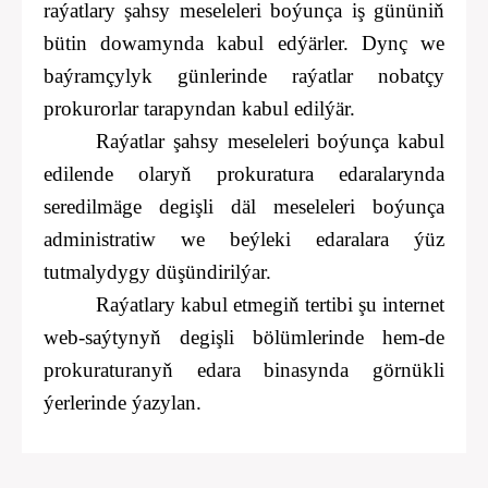
raýatlary şahsy meseleleri boýunça iş gününiň
bütin dowamynda kabul edýärler. Dynç we
baýramçylyk günlerinde raýatlar nobatçy
prokurorlar tarapyndan kabul edilýär.
Raýatlar şahsy meseleleri boýunça kabul
edilende olaryň prokuratura edaralarynda
seredilmäge degişli däl meseleleri boýunça
administratiw we beýleki edaralara ýüz
tutmalydygy düşündirilýar.
Raýatlary kabul etmegiň tertibi şu internet
web-saýtynyň degişli bölümlerinde hem-de
prokuraturanyň edara binasynda görnükli
ýerlerinde ýazylan.