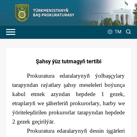
TM
Şahsy ýüz tutmagyň tertibi
Prokuratura edaralarynyň ýolbaşçylary
tarapyndan raýatlary şahsy meseleleri boýunça
kabul etmek azyndan hepdede 1 gezek,
etraplaryň we şäherleriň prokurorlary, harby we
ýöriteleşdirilen prokurorlar tarapyndan hepdede
2 gezek geçirilýär.
Prokuratura edaralarynyň dessin işgärleri