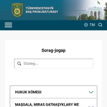
TM
Sorag-jogap
HUKUK KÖMEGI
MAŞGALA, MIRAS GATNAŞYKLARY WE
Hukuk kömegi kim tarapyndan berilýär?