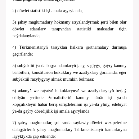
2) döwlet statistiki işi amala aşyrylanda;
3) şahsy maglumatlary hökmany atsyzlandyrmak şerti bilen olar
döwlet edaralary tarapyndan statistiki maksatlar üçin
peýdalanylanda;
4) Türkmenistanyň tassyklan halkara şertnamalary durmuşa
geçirilende;
5) subýektiň ýa-da başga adamlaryň jany, saglygy, gaýry kanuny
bähbitleri, konstitusion hukuklary we azatlyklary goralanda, eger
subýektiň razylygyny almak mümkin bolmasa;
6) adamyň we raýatyň hukuklarynyň we azatlyklarynyň berjaý
edilýän şertinde žurnalistleriň kanuny hünär işi ýa-da
köpçülikleýin habar beriş serişdeleriniň işi ýa-da ylmy, edebiýat
ýa-da gaýry döredijilik işi amala aşyrylanda;
7) şahsy maglumatlar, şol sanda saýlawly döwlet wezipelerine
dalaşgärleriň şahsy maglumatlary Türkmenistanyň kanunlaryna
laýyklykda çap edilende;