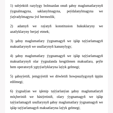
1) subýektiň razylygy bolmazdan onuň şahsy maglumatlarynyň
ýygnalmagyna, saklanylmagyna, peýdalanylmagyna we
ýaýradylmagyna ýol bermezlik;
2) adamyň we raýatyň konstitusion hukuklaryny we
azatlyklaryny berjaý etmek;
3) şahsy maglumatlary ýygnamagyň we işläp taýýarlamagyň
maksatlarynyň we usullarynyň kanunylygy;
4) şahsy maglumatlary ýygnamagyň we işläp taýýarlamagyň
maksatlarynyň olar ýygnalanda kesgitlenen maksatlara, şeýle
hem operatoryň ygtyýarlyklaryna laýyk gelmegi;
5) şahsyýetiň, jemgyýetiň we döwletiň howpsuzlygynyň üpjün
edilmegi;
6) ýygnalýan we işlenip taýýarlanýan şahsy maglumatlaryň
möçberiniň we häsiýetiniň, olary ýygnamagyň we işläp
taýýarlamagyň usullarynyň şahsy maglumatlary ýygnamagyň we
işläp taýýarlamagyň maksatlaryna laýyk gelmegi;