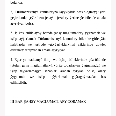
bolanda;
7) Türkmenistanyň kanunlaryna laýyklykda dessin-agtaryş işleri
geçirilende, şeýle hem jenaýat jezalary ýerine ýetirilende amala
aşyrylýan bolsa.
3. Iş kesilenlik aýby barada şahsy maglumatlary ýygnamak we
işläp taýýarlamak Türkmenistanyň kanunlary bilen kesgitlenýän
halatlarda we tertipde ygtyýarlyklarynyň çäklerinde döwlet
edaralary tarapyndan amala aşyrylýar.
4. Eger şu maddanyň ikinji we üçünji böleklerinde göz öňünde
tutulan şahsy maglumatlaryň ýörite toparlaryny ýygnamagyň we
işläp taýýarlamagyň sebäpleri aradan aýrylan bolsa, olary
ýygnamak we işläp taýýarlamak gaýragoýmazdan bes
edilmelidir.
III BAP. ŞAHSY MAGLUMATLARY GORAMAK