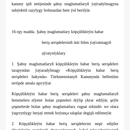
kanuny işiň netijesinde şahsy maglumatlaryň ýaýradylmagyna
subýektiň razylygy bolmazdan hem ýol berilýär.
16-njy madda. Şahsy maglumatlary köpçülikleýin habar
beriş serişdeleriniň üsti bilen ýaýratmagyň
aýratynlyklary
1. Şahsy maglumatlaryň köpçülikleýin habar beriş serişdeleri
tarapyndan ýaýaradylmagy «Köpçülikleýin habar beriş
serişdeleri hakynda» Türkmenistanyň Kanunynda bellenilen
tertipde amala aşyrylýar.
Köpçülikleýin habar beriş serişdeleri şahsy maglumatlaryň
hemmelere elýeter bolan çeşmeleri diýlip ykrar edilýär, şeýle
çeşmelerde bolan şahsy maglumatlara rugsat erkindir we olara
ýaşyrynlygy berjaý etmek boýunça talaplar degişli edilmeýär.
2. Köpçülikleýin habar beriş serişdelerini neşir edijiler