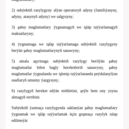
2) subýektiň razylygyny alýan operatoryň adyny (familiýasyny,
adyny, atasynyň adyny) we salgysyny;
3) şahsy maglumatlary ýygnamagyň we işläp taýýarlamagyň
maksatlaryny;
4) ýygnamaga we işläp taýýarlamaga subýektiň razylygyny
berýän şahsy maglumatlarynyň sanawyny;
5) amala aşyrmaga subýektiň razylygy berilýän şahsy
maglumatlar bilen bagly hereketleriň sanawyny, şahsy
maglumatlar ýygnalanda we işlenip taýýarlananda peýdalanylýan
usullaryň umumy ýazgysyny;
6) razylygyň hereket edýän möhletini, şeýle hem ony yzyna
almagyň tertibini.
Subýektiň ýazmaça razylygynda saklanýan şahsy maglumatlary
ýygnamak we işläp taýýarlamak üçin goşmaça razylyk talap
edilmeýär.