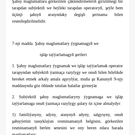
Şahsy maglumatlara görkezilen çäklendirmeleriň girizilmegi bir
tarapdan subýektiň we beýleki tarapdan operatoryň, şeýle hem
üçünji şahsyň arasyndaky degişli şertnama bilen
resmileşdirilmelidir.
7-nji madda. Şahsy maglumatlary ýygnamagyň we
işläp taýýarlamagyň şertleri
1. Şahsy maglumatlary ýygnamak we işläp taýýarlamak operator
tarapyndan subýektiň ýazmaça razylygy we onuň bilen bilelikde
hereket etmek arkaly amala aşyrylýar, muňa şu Kanunyň 9-njy
maddasynda göz öňünde tutulan halatlar girmeýär.
2. Subýektiň şahsy maglumatlaryny ýygnamaga we işläp
taýýarlamaga onuň ýazmaça razylygy şulary öz içine almalydyr:
1) familiýasyny, adyny, atasynyň adyny, salgysyny, onuň
şahsyýetini tassyklaýan resminamanyň belgisini, görkezilen
resminamanyň berlen senesini we ony beren edara barada
maglumatlary;