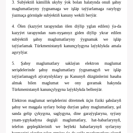
3. Subýektiň kämillik ukyby ýok bolan halatynda onuň şahsy
maglumatlaryny ýygnamaga we işläp taýýarlamaga razylygy
ýazmaça görnüşde subýektiň kanuny wekili berýär.
4. Ölen (kazyýet tarapyndan ölen diýlip yglan edilen) ýa-da
kazyýet tarapyndan nam-nyşansyz giden diýlip ykrar edilen
subýektiň şahsy maglumatlaryny ýygnamak we işläp
taýýarlamak Türkmenistanyň kanunçylygyna laýyklykda amala
aşyrylýar.
5. Şahsy maglumatlary saklaýan elektron maglumat
serişdelerinde şahsy maglumatlary ýygnamagyň we işläp
taýýarlamagyň aýratynlyklary şu Kanunyň düzgünlerini hasaba
almak bilen maglumat we ony goramak hakynda
Türkmenistanyň kanunçylygyna laýyklykda bellenýär.
Elektron maglumat serişdelerini döretmek üçin fiziki şahslaryň
şahsy we maşgala syrlary bolup durýan şahsy maglumatlary, şol
sanda gelip çykyşyna, saglygyna, dine garaýyşlaryna, syýasy
ynam-ygtykadyna degişli maglumatlary, hat-habarlarynyň,
telefon gepleşikleriniň we beýleki habarlarynyň syrlaryny