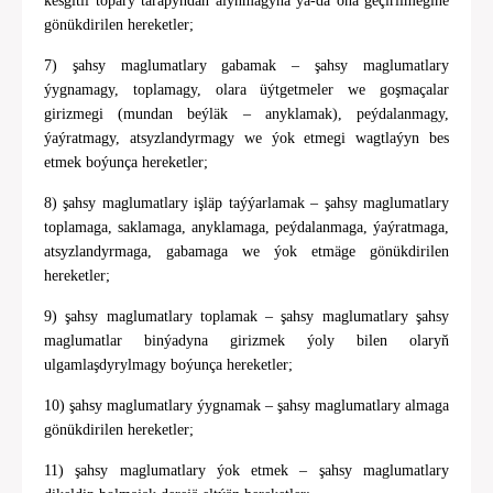
kesgitli topary tarapyndan alynmagyna ýa-da oňa geçirilmegine
gönükdirilen hereketler;
7) şahsy maglumatlary gabamak – şahsy maglumatlary
ýygnamagy, toplamagy, olara üýtgetmeler we goşmaçalar
girizmegi (mundan beýläk – anyklamak), peýdalanmagy,
ýaýratmagy, atsyzlandyrmagy we ýok etmegi wagtlaýyn bes
etmek boýunça hereketler;
8) şahsy maglumatlary işläp taýýarlamak – şahsy maglumatlary
toplamaga, saklamaga, anyklamaga, peýdalanmaga, ýaýratmaga,
atsyzlandyrmaga, gabamaga we ýok etmäge gönükdirilen
hereketler;
9) şahsy maglumatlary toplamak – şahsy maglumatlary şahsy
maglumatlar binýadyna girizmek ýoly bilen olaryň
ulgamlaşdyrylmagy boýunça hereketler;
10) şahsy maglumatlary ýygnamak – şahsy maglumatlary almaga
gönükdirilen hereketler;
11) şahsy maglumatlary ýok etmek – şahsy maglumatlary