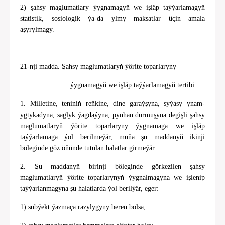
2) şahsy maglumatlary ýygnamagyň we işläp taýýarlamagyň
statistik, sosiologik ýa-da ylmy maksatlar üçin amala
aşyrylmagy.
21-nji madda. Şahsy maglumatlaryň ýörite toparlaryny
ýygnamagyň we işläp taýýarlamagyň tertibi
1. Milletine, teniniň reňkine, dine garaýşyna, syýasy ynam-
ygtykadyna, saglyk ýagdaýyna, pynhan durmuşyna degişli şahsy
maglumatlaryň ýörite toparlaryny ýygnamaga we işläp
taýýarlamaga ýol berilmeýär, muňa şu maddanyň ikinji
böleginde göz öňünde tutulan halatlar girmeýär.
2. Şu maddanyň birinji böleginde görkezilen şahsy
maglumatlaryň ýörite toparlarynyň ýygnalmagyna we işlenip
taýýarlanmagyna şu halatlarda ýol berilýär, eger:
1) subýekt ýazmaça razylygyny beren bolsa;