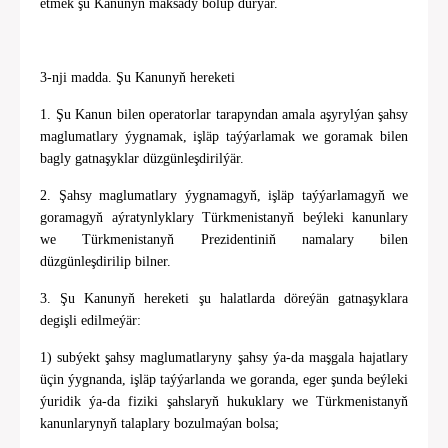
etmek şu Kanunyň maksady bolup durýar.
3-nji madda. Şu Kanunyň hereketi
1. Şu Kanun bilen operatorlar tarapyndan amala aşyrylýan şahsy
maglumatlary ýygnamak, işläp taýýarlamak we goramak bilen
bagly gatnaşyklar düzgünleşdirilýär.
2. Şahsy maglumatlary ýygnamagyň, işläp taýýarlamagyň we
goramagyň aýratynlyklary Türkmenistanyň beýleki kanunlary
we Türkmenistanyň Prezidentiniň namalary bilen
düzgünleşdirilip bilner.
3. Şu Kanunyň hereketi şu halatlarda döreýän gatnaşyklara
degişli edilmeýär:
1) subýekt şahsy maglumatlaryny şahsy ýa-da maşgala hajatlary
üçin ýygnanda, işläp taýýarlanda we goranda, eger şunda beýleki
ýuridik ýa-da fiziki şahslaryň hukuklary we Türkmenistanyň
kanunlarynyň talaplary bozulmaýan bolsa;