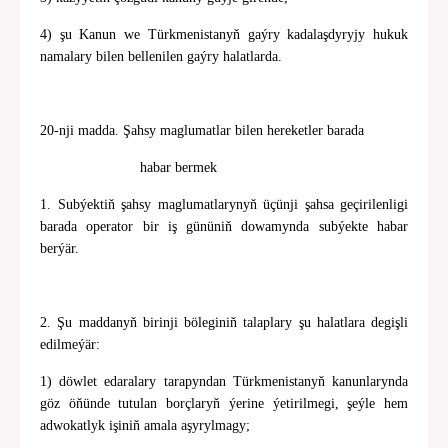
4) şu Kanun we Türkmenistanyň gaýry kadalaşdyryjy hukuk
namalary bilen bellenilen gaýry halatlarda.
20-nji madda. Şahsy maglumatlar bilen hereketler barada
habar bermek
1. Subýektiň şahsy maglumatlarynyň üçünji şahsa geçirilenligi
barada operator bir iş gününiň dowamynda subýekte habar
berýär.
2. Şu maddanyň birinji böleginiň talaplary şu halatlara degişli
edilmeýär:
1) döwlet edaralary tarapyndan Türkmenistanyň kanunlarynda
göz öňünde tutulan borçlaryň ýerine ýetirilmegi, şeýle hem
adwokatlyk işiniň amala aşyrylmagy;