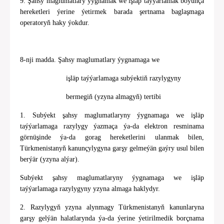
9. Şahsy maglumatlary ýygnamak we işläp taýýarlamak boýunça
hereketleri ýerine ýetirmek barada şertnama baglaşmaga
operatoryň haky ýokdur.
8-nji madda. Şahsy maglumatlary ýygnamaga we
işläp taýýarlamaga subýektiň razylygyny
bermegiň (yzyna almagyň) tertibi
1. Subýekt şahsy maglumatlaryny ýygnamaga we işläp
taýýarlamaga razylygy ýazmaça ýa-da elektron resminama
görnüşinde ýa-da gorag hereketlerini ulanmak bilen,
Türkmenistanyň kanunçylygyna garşy gelmeýän gaýry usul bilen
berýär (yzyna alýar).
Subýekt şahsy maglumatlaryny ýygnamaga we işläp
taýýarlamaga razylygyny yzyna almaga haklydyr.
2. Razylygyň yzyna alynmagy Türkmenistanyň kanunlaryna
garşy gelýän halatlarynda ýa-da ýerine ýetirilmedik borçnama