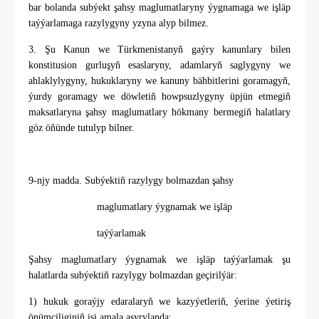
bar bolanda subýekt şahsy maglumatlaryny ýygnamaga we işläp
taýýarlamaga razylygyny yzyna alyp bilmez.
3. Şu Kanun we Türkmenistanyň gaýry kanunlary bilen
konstitusion gurluşyň esaslaryny, adamlaryň saglygyny we
ahlaklylygyny, hukuklaryny we kanuny bähbitlerini goramagyň,
ýurdy goramagy we döwletiň howpsuzlygyny üpjün etmegiň
maksatlaryna şahsy maglumatlary hökmany bermegiň halatlary
göz öňünde tutulyp bilner.
9-njy madda. Subýektiň razylygy bolmazdan şahsy
maglumatlary ýygnamak we işläp
taýýarlamak
Şahsy maglumatlary ýygnamak we işläp taýýarlamak şu
halatlarda subýektiň razylygy bolmazdan geçirilýär:
1) hukuk goraýjy edaralaryň we kazyýetleriň, ýerine ýetiriş
önümçiliginiň işi amala aşyrylanda;