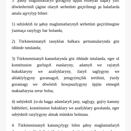
3. Şahsy maglumatlaryň goragyny üpjün etmeýän daşary ýurt
döwletleriniň çägine olaryň serhetüsti geçirilmegi şu halatlarda
amala aşyrylyp bilner:
1) subýektiň öz şahsy maglumatlarynyň serhetüsti geçirilmegine
ýazmaça razylygy bar bolanda;
2) Türkmenistanyň tassyklan halkara şertnamalarynda göz
öňünde tutulanda;
3) Türkmenistanyň kanunlarynda göz öňünde tutulanda, eger ol
konstitusion gurluşyň esaslaryny, adamyň we raýatyň
hukuklaryny we azatlyklaryny, ilatyň saglygyny we
ahlaklylygyny goramagyň, jemgyýetçilik tertibini, ýurdy
goramagy we döwletiň howpsuzlygyny üpjün etmegiň
maksatlaryna zerur bolsa;
4) subýektiň ýa-da başga adamlaryň jany, saglygy, gaýry kanuny
bähbitleri, konstitusion hukuklary we azatlyklary goralanda, eger
subýektiň razylygyny almak mümkin bolmasa.
4. Türkmenistanyň kanunçylygy bilen şahsy maglumatlaryň