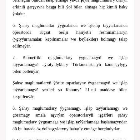
bermegini olardan talap etmäge ýa-da şeýle maglumatlary olaryň
erkiniň garşysyna başga hili ýol bilen almaga hiç kimiň haky
ýokdur.
6. Şahsy maglumatlar ýygnalanda we işlenip taýýarlananda
operatorda rugsat beriji häsiýetli resminamalaryň
(ygtyýarnamalar, kepilnamalar we beýlekiler) bolmagy talap
edilmeýär.
7. Biometriki maglumatlary ýygnamagyň we işläp
taýýarlamagyň aýratynlyklary Türkmenistanyň kanunçylygy
bilen bellenýär.
Şahsy maglumatlaryň ýörite toparlaryny ýygnamagyň we işläp
taýýarlamagyň şertleri şu Kanunyň 21-nji maddasy bilen
kesgitlenýär.
8. Şahsy maglumatlary ýygnamagy, işläp taýýarlamagy we
goramagy amala aşyrýan operatorlaryň işgärleri şahsy
maglumatlary ýygnamaga we işläp taýýarlamaga başlamazyndan
öň bu barada öz ýolbaşçylaryny habarly etmäge borçludyrlar.