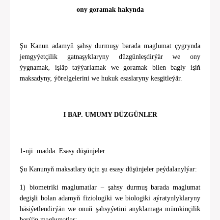
ony goramak hakynda
Şu Kanun adamyň şahsy durmuşy barada maglumat çygrynda
jemgyýetçilik gatnaşyklaryny düzgünleşdirýär we ony
ýygnamak, işläp taýýarlamak we goramak bilen bagly işiň
maksadyny, ýörelgelerini we hukuk esaslaryny kesgitleýär.
I BAP. UMUMY DÜZGÜNLER
1-nji madda. Esasy düşünjeler
Şu Kanunyň maksatlary üçin şu esasy düşünjeler peýdalanylýar:
1) biometriki maglumatlar – şahsy durmuş barada maglumat
degişli bolan adamyň fiziologiki we biologiki aýratynlyklaryny
häsiýetlendirýän we onuň şahsyýetini anyklamaga mümkinçilik
berýän maglumatlar;