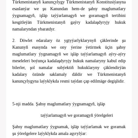
Türkmenistanyň kanunçylygy Türkmenistanyň Konstitusiýasyna
esaslanýar we şu Kanundan hem-de şahsy maglumatlary
ýygnamagyň, işläp taýýarlamagyň we goramagyň tertibini
kesgitleýän Türkmenistanyň gaýry kadalaşdyryjy hukuk
namalaryndan ybaratdyr.
2. Döwlet edaralary öz ygtyýarlyklarynyň çäklerinde şu
Kanunyň esasynda we ony ýerine ýetirmek üçin şahsy
maglumatlary ýygnamagyň we işläp taýýarlamagyň aýry-aýry
meseleleri boýunça kadalaşdyryjy hukuk namalaryny kabul edip
bilerler, şol namalar subýektiň hukuklaryny çäklendirýän
kadalary özünde saklamaly däldir we Türkmenistanyň
kanunçylygyna laýyklykda resmi taýdan çap edilmäge degişlidir.
5-nji madda. Şahsy maglumatlary ýygnamagyň, işläp
taýýarlamagyň we goramagyň ýörelgeleri
Şahsy maglumatlary ýygnamak, işläp taýýarlamak we goramak
şu ýörelgelere laýyklykda amala aşyrylýar: