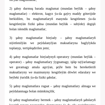
2) şahsy durmuş barada maglumat (mundan beýläk – şahsy
maglumatlar) – elektron, kagyz ýa-da gaýry maddy göterijide
berkidilen, bu maglumatlaryň esasynda kesgitlenen ýa-da
kesgitlenýän fiziki şahsa (mundan beýläk – subýekt) degişli
bolan islendik maglumatlar;
3) şahsy maglumatlar binýady – şahsy maglumatlaryň
niýetlenilýän we peýdalanylýan maksatlaryna baglylykda
toplanyp, tertipleşdirilen jemi;
4) şahsy maglumatlar binýadynyň operatory (mundan beýläk ‒
operator) – şahsy maglumatlary ýygnamagy, işläp taýýarlamagy
we goramagy amala aşyrýan, şeýle hem bu hereketleriň
maksatlaryny we mazmunyny kesgitleýän döwlet edaralary we
beýleki ýuridik ýa-da fiziki şahslar;
5) şahsy maglumatlara rugsat – şahsy maglumatlary almaga we
peýdalanmaga bolan mümkinçilik;
6) şahsy maglumatlary bermek – şahsy maglumatlaryň şahslaryň