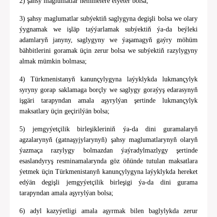
2) şahsy maglumatlar hemmelere elýeter bolsa;
3) şahsy maglumatlar subýektiň saglygyna degişli bolsa we olary
ýygnamak we işläp taýýarlamak subýektiň ýa-da beýleki
adamlaryň janyny, saglygyny we ýaşamagyň gaýry möhüm
bähbitlerini goramak üçin zerur bolsa we subýektiň razylygyny
almak mümkin bolmasa;
4) Türkmenistanyň kanunçylygyna laýyklykda lukmançylyk
syryny gorap saklamaga borçly we saglygy goraýyş edarasynyň
işgäri tarapyndan amala aşyrylýan şertinde lukmançylyk
maksatlary üçin geçirilýän bolsa;
5) jemgyýetçilik birleşikleriniň ýa-da dini guramalaryň
agzalarynyň (gatnaşyjylarynyň) şahsy maglumatlarynyň olaryň
ýazmaça razylygy bolmazdan ýaýradylmazlygy şertinde
esaslandyryş resminamalarynda göz öňünde tutulan maksatlara
ýetmek üçin Türkmenistanyň kanunçylygyna laýyklykda hereket
edýän degişli jemgyýetçilik birleşigi ýa-da dini gurama
tarapyndan amala aşyrylýan bolsa;
6) adyl kazyýetligi amala aşyrmak bilen baglylykda zerur