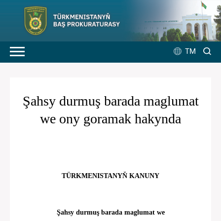
TM
Şahsy durmuş barada maglumat
we ony goramak hakynda
TÜRKMENISTANYŇ KANUNY
Şahsy durmuş barada maglumat we