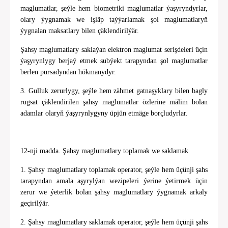
maglumatlar, şeýle hem biometriki maglumatlar ýaşyryndyrlar,
olary ýygnamak we işläp taýýarlamak şol maglumatlaryň
ýygnalan maksatlary bilen çäklendirilýär.
Şahsy maglumatlary saklaýan elektron maglumat serişdeleri üçin
ýaşyrynlygy berjaý etmek subýekt tarapyndan şol maglumatlar
berlen pursadyndan hökmanydyr.
3. Gulluk zerurlygy, şeýle hem zähmet gatnaşyklary bilen bagly
rugsat çäklendirilen şahsy maglumatlar özlerine mälim bolan
adamlar olaryň ýaşyrynlygyny üpjün etmäge borçludyrlar.
12-nji madda. Şahsy maglumatlary toplamak we saklamak
1. Şahsy maglumatlary toplamak operator, şeýle hem üçünji şahs
tarapyndan amala aşyrylýan wezipeleri ýerine ýetirmek üçin
zerur we ýeterlik bolan şahsy maglumatlary ýygnamak arkaly
geçirilýär.
2. Şahsy maglumatlary saklamak operator, şeýle hem üçünji şahs