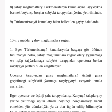
8) şahsy maglumatlary Türkmenistanyň kanunlaryna laýyklykda
bermek boýunça borçlar subýekt tarapyndan ýerine ýetirilmände;
9) Türkmenistanyň kanunlary bilen bellenilen gaýry halatlarda.
10-njy madda. Şahsy maglumatlara rugsat
1. Eger Türkmenistanyň kanunlarynda başgaça göz öňünde
tutulmadyk bolsa, şahsy maglumatlara rugsat olary ýygnamaga
we işläp taýýarlamaga subýekt tarapyndan operatora berlen
razylygyň şertleri bilen kesgitlenýär.
Operator tarapyndan şahsy maglumatlaryň üçünji şahsa
geçirilmegi subýektiň ýazmaça razylygynyň esasynda amala
aşyrylýar.
Eger operator we üçünji şahs tarapyndan şu Kanynyň talaplaryny
ýerine ýetirmegi üpjün etmek boýunça borçnamalary kabul
etmekden ýüz dönderilýän ýa-da olar üpjün edilip bilinmeýän