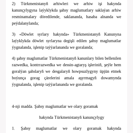
2) Türkmenistanyň arhiwleri we arhiw işi hakynda
kanunçylygyna laýyklykda şahsy maglumatlary saklaýan arhiw
resminamalary döredilende, saklananda, hasaba alnanda we
peýdalanylanda;
3) «Döwlet syrlary hakynda» Türkmenistanyň Kanunyna
laýyklykda döwlet syrlaryna degişli edilen şahsy maglumatlar
ýygnalanda, işlenip taýýarlananda we goralanda;
4) şahsy maglumatlar Türkmenistanyň kanunlary bilen bellenilen
razwedka, kontrrazwedka we dessin-agtaryş işleriniň, şeýle hem
goralýan şahslaryň we desgalaryň howpsuzlygyny üpjün etmek
boýunça gorag çärelerini amala aşyrmagyň dowamynda
ýygnalanda, işlenip taýýarlananda we goralanda.
4-nji madda. Şahsy maglumatlar we olary goramak
hakynda Türkmenistanyň kanunçylygy
1. Şahsy maglumatlar we olary goramak hakynda