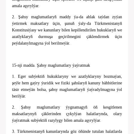
amala aşyrylýar.
2. Şahsy maglumatlaryň maddy ýa-da ahlak taýdan zyýan
ýetirmek maksatlary üçin, şunuň ýaly-da Türkmenistanyň
Konstitusiýasy we kanunlary bilen kepillendirilen hukuklaryň we
azatlyklaryň durmuşa geçirilmegini çäklendirmek üçin
peýdalanylmagyna ýol berilmeýär.
15-nji madda. Şahsy maglumatlary ýaýratmak
1. Eger subýektiň hukuklaryny we azatlyklaryny bozmaýan,
şeýle hem gaýry ýuridik we fiziki şahslaryň kanuny bähbitlerine
täsir etmeýän bolsa, şahsy maglumatlaryň ýaýradylmagyna ýol
berilýär.
2. Şahsy maglumatlary ýygnamagyň öň kesgitlenen
maksatlarynyň çäklerinden çykylýan halatlarynda, olary
ýaýratmak subýektiň razylygy bilen amala aşyrylýar.
3. Türkmenistanyň kanunlarynda göz öňünde tutulan halatlarda