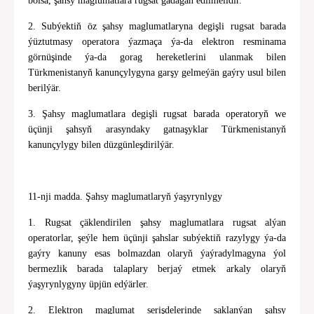
bolsa, şahsy maglumatlara rugsat gadagan edilmelidir.
2. Subýektiň öz şahsy maglumatlaryna degişli rugsat barada
ýüztutmasy operatora ýazmaça ýa-da elektron resminama
görnüşinde ýa-da gorag hereketlerini ulanmak bilen
Türkmenistanyň kanunçylygyna garşy gelmeýän gaýry usul bilen
berilýär.
3. Şahsy maglumatlara degişli rugsat barada operatoryň we
üçünji şahsyň arasyndaky gatnaşyklar Türkmenistanyň
kanunçylygy bilen düzgünleşdirilýär.
11-nji madda. Şahsy maglumatlaryň ýaşyrynlygy
1. Rugsat çäklendirilen şahsy maglumatlara rugsat alýan
operatorlar, şeýle hem üçünji şahslar subýektiň razylygy ýa-da
gaýry kanuny esas bolmazdan olaryň ýaýradylmagyna ýol
bermezlik barada talaplary berjaý etmek arkaly olaryň
ýaşyrynlygyny üpjün edýärler.
2. Elektron maglumat serişdelerinde saklanýan şahsy