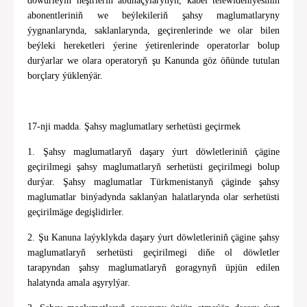
döwürleýin neşirleriň abunaçylarynyň, kabel telewideniýesiniň
abonentleriniň we beýlekileriň şahsy maglumatlaryny
ýygnanlarynda, saklanlarynda, geçirenlerinde we olar bilen
beýleki hereketleri ýerine ýetirenlerinde operatorlar bolup
durýarlar we olara operatoryň şu Kanunda göz öňünde tutulan
borçlary ýüklenýär.
17-nji madda. Şahsy maglumatlary serhetüsti geçirmek
1. Şahsy maglumatlaryň daşary ýurt döwletleriniň çägine
geçirilmegi şahsy maglumatlaryň serhetüsti geçirilmegi bolup
durýar. Şahsy maglumatlar Türkmenistanyň çäginde şahsy
maglumatlar binýadynda saklanýan halatlarynda olar serhetüsti
geçirilmäge degişlidirler.
2. Şu Kanuna laýyklykda daşary ýurt döwletleriniň çägine şahsy
maglumatlaryň serhetüsti geçirilmegi diňe ol döwletler
tarapyndan şahsy maglumatlaryň goragynyň üpjün edilen
halatynda amala aşyrylýar.