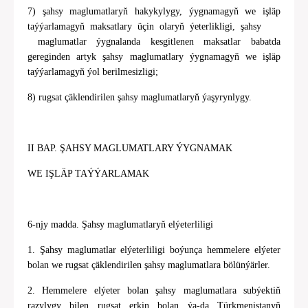
7) şahsy maglumatlaryň hakykylygy, ýygnamagyň we işläp
taýýarlamagyň maksatlary üçin olaryň ýeterlikligi, şahsy
maglumatlar ýygnalanda kesgitlenen maksatlar babatda
gereginden artyk şahsy maglumatlary ýygnamagyň we işläp
taýýarlamagyň ýol berilmesizligi;
8) rugsat çäklendirilen şahsy maglumatlaryň ýaşyrynlygy.
II BAP. ŞAHSY MAGLUMATLARY ÝYGNAMAK
WE IŞLÄP TAÝÝARLAMAK
6-njy madda. Şahsy maglumatlaryň elýeterliligi
1. Şahsy maglumatlar elýeterliligi boýunça hemmelere elýeter
bolan we rugsat çäklendirilen şahsy maglumatlara bölünýärler.
2. Hemmelere elýeter bolan şahsy maglumatlara subýektiň
razylygy bilen rugsat erkin bolan ýa-da Türkmenistanyň