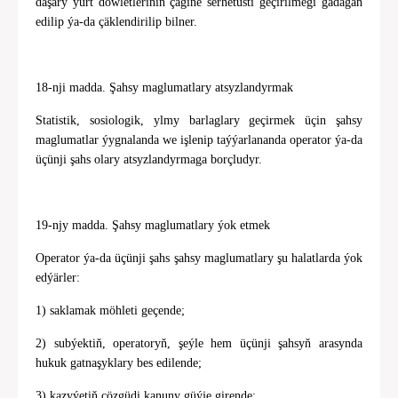
daşary ýurt döwletleriniň çägine serhetüsti geçirilmegi gadagan
edilip ýa-da çäklendirilip bilner.
18-nji madda. Şahsy maglumatlary atsyzlandyrmak
Statistik, sosiologik, ylmy barlaglary geçirmek üçin şahsy
maglumatlar ýygnalanda we işlenip taýýarlananda operator ýa-da
üçünji şahs olary atsyzlandyrmaga borçludyr.
19-njy madda. Şahsy maglumatlary ýok etmek
Operator ýa-da üçünji şahs şahsy maglumatlary şu halatlarda ýok
edýärler:
1) saklamak möhleti geçende;
2) subýektiň, operatoryň, şeýle hem üçünji şahsyň arasynda
hukuk gatnaşyklary bes edilende;
3) kazyýetiň çözgüdi kanuny güýje girende;