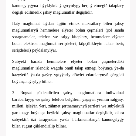
kanunçylygyna laýyklykda ýaşyrynlygy berjaý etmegiň talaplary
degişli edilmedik şahsy maglumatlar degişlidir.
Ilaty maglumat taýdan üpjün etmek maksatlary bilen şahsy
maglumatlaryň hemmelere elýeter bolan çeşmeleri (şol sanda
soragnamalar, telefon we salgy kitaplary, hemmelere elýeter
bolan elektron maglumat serişdeleri, köpçülikleýin habar beriş
serişdeleri) peýdalanylýar.
Subýekt barada hemmelere elýeter bolan çeşmelerdäki
maglumatlar islendik wagtda onuň talap etmegi boýunça ýa-da
kazyýetiň ýa-da gaýry ygtyýarly döwlet edaralarynyň çözgüdi
boýunça aýrylyp bilner.
3. Rugsat çäklendirilen şahsy maglumatlara indiwidual
barabarlaýyş we şahsy telefon belgileri, ýaşaýan ýeriniň salgysy,
milleti, işleýän ýeri, zähmet şertnamasynyň şertleri we subýektiň
garamagy boýunça beýleki şahsy maglumatlar degişlidir, olara
subýektiň özi tarapyndan ýa-da Türkmenistanyň kanunçylygy
bilen rugsat çäklendirilip bilner.