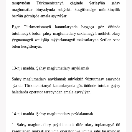
tarapyndan Türkmenistanyň çäginde ýerleşýän şahsy
maglumatlar binýadynda subýekti kesgitlemäge mümkinçilik
berýän görnüşde amala aşyrylýar.
Eger Türkmenistanyň kanunlarynda başgaça göz öňünde
tutulmadyk bolsa, şahsy maglumatlary saklamagyň möhleti olary
ýygnamagyň we işläp taýýarlamagyň maksatlaryna ýetilen sene
bilen kesgitlenýär.
13-nji madda. Şahsy maglumatlary anyklamak
Şahsy maglumatlary anyklamak subýektiň ýüztutmasy esasynda
ýa-da Türkmenistanyň kanunlarynda göz öňünde tutulan gaýry
halatlarda operator tarapyndan amala aşyrylýar.
14-nji madda. Şahsy maglumatlary peýdalanmak
1. Şahsy maglumatlary peýdalanmak diňe olary toplamagyň öň
kesgitlenen maksatlary üçin operator we üçünji şahs tarapyndan