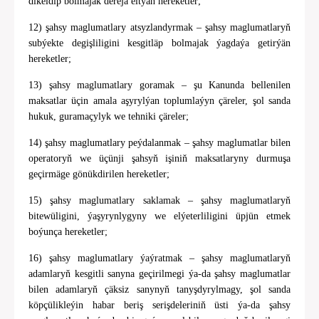
dikeldip bolmajak derejä eltýän hereketler;
12) şahsy maglumatlary atsyzlandyrmak – şahsy maglumatlaryň
subýekte degişliligini kesgitläp bolmajak ýagdaýa getirýän
hereketler;
13) şahsy maglumatlary goramak – şu Kanunda bellenilen
maksatlar üçin amala aşyrylýan toplumlaýyn çäreler, şol sanda
hukuk, guramaçylyk we tehniki çäreler;
14) şahsy maglumatlary peýdalanmak – şahsy maglumatlar bilen
operatoryň we üçünji şahsyň işiniň maksatlaryny durmuşa
geçirmäge gönükdirilen hereketler;
15) şahsy maglumatlary saklamak – şahsy maglumatlaryň
bitewüligini, ýaşyrynlygyny we elýeterliligini üpjün etmek
boýunça hereketler;
16) şahsy maglumatlary ýaýratmak – şahsy maglumatlaryň
adamlaryň kesgitli sanyna geçirilmegi ýa-da şahsy maglumatlar
bilen adamlaryň çäksiz sanynyň tanyşdyrylmagy, şol sanda
köpçülikleýin habar beriş serişdeleriniň üsti ýa-da şahsy