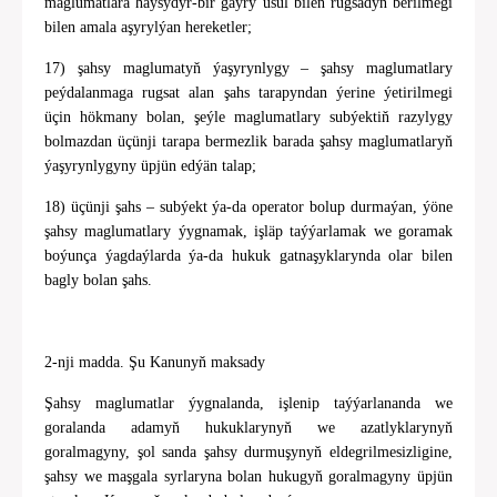
maglumatlara haýsydyr-bir gaýry usul bilen rugsadyň berilmegi
bilen amala aşyrylýan hereketler;
17) şahsy maglumatyň ýaşyrynlygy – şahsy maglumatlary
peýdalanmaga rugsat alan şahs tarapyndan ýerine ýetirilmegi
üçin hökmany bolan, şeýle maglumatlary subýektiň razylygy
bolmazdan üçünji tarapa bermezlik barada şahsy maglumatlaryň
ýaşyrynlygyny üpjün edýän talap;
18) üçünji şahs – subýekt ýa-da operator bolup durmaýan, ýöne
şahsy maglumatlary ýygnamak, işläp taýýarlamak we goramak
boýunça ýagdaýlarda ýa-da hukuk gatnaşyklarynda olar bilen
bagly bolan şahs.
2-nji madda. Şu Kanunyň maksady
Şahsy maglumatlar ýygnalanda, işlenip taýýarlananda we
goralanda adamyň hukuklarynyň we azatlyklarynyň
goralmagyny, şol sanda şahsy durmuşynyň eldegrilmesizligine,
şahsy we maşgala syrlaryna bolan hukugyň goralmagyny üpjün