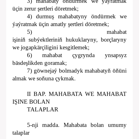
3) mahabaty öndürmek we ýaýratmak
üçin zerur şertleri döretmek;
4) durmuş mahabatyny öndürmek we
ýaýratmak üçin amatly şertleri döretmek;
5) mahabat
işiniň subýektleriniň hukuklaryny, borçlaryny
we jogapkärçiligini kesgitlemek;
6) mahabat çygrynda ynsapsyz
bäsdeşlikden goramak;
7) göwnejaý bolmadyk mahabatyň öňüni
almak we soňuna çykmak.
II BAP. MAHABATA WE MAHABAT
IŞINE BOLAN
TALAPLAR
5-nji madda. Mahabata bolan umumy
talaplar