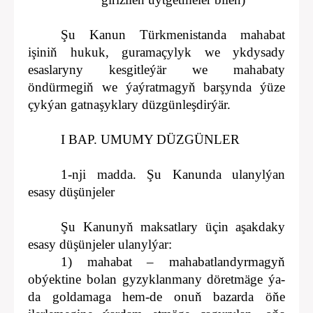
Şu Kanun Türkmenistanda mahabat
işiniň hukuk, guramaçylyk we ykdysady
esaslaryny kesgitleýär we mahabaty
öndürmegiň we ýaýratmagyň barşynda ýüze
çykýan gatnaşyklary düzgünleşdirýär.
I BAP. UMUMY DÜZGÜNLER
1-nji madda. Şu Kanunda ulanylýan
esasy düşünjeler
Şu Kanunyň maksatlary üçin aşakdaky
esasy düşünjeler ulanylýar:
1) mahabat – mahabatlandyrmagyň
obýektine bolan gyzyklanmany döretmäge ýa-
da goldamaga hem-de onuň bazarda öňe