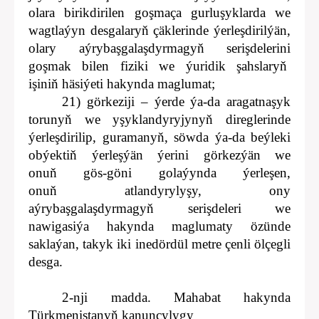
olara birikdirilen goşmaça gurluşyklarda we
wagtlaýyn desgalaryň çäklerinde ýerleşdirilýän,
olary aýrybaşgalaşdyrmagyň serişdelerini
goşmak bilen fiziki we ýuridik şahslaryň
işiniň häsiýeti hakynda maglumat;
21) görkeziji – ýerde ýa-da aragatnaşyk
torunyň we yşyklandyryjynyň direglerinde
ýerleşdirilip, guramanyň, söwda ýa-da beýleki
obýektiň ýerleşýän ýerini görkezýän we
onuň gös-göni golaýynda ýerleşen,
onuň atlandyrylyşy, ony
aýrybaşgalaşdyrmagyň serişdeleri we
nawigasiýa hakynda maglumaty özünde
saklaýan, takyk iki inedördül metre çenli ölçegli
desga.
2-nji madda. Mahabat hakynda
Türkmenistanyň kanunçylygy