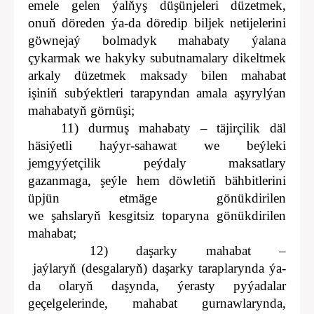
emele gelen ýalňyş düşünjeleri düzetmek,
onuň döreden ýa-da döredip biljek netijelerini
göwnejaý bolmadyk mahabaty ýalana
çykarmak we hakyky subutnamalary dikeltmek
arkaly düzetmek maksady bilen mahabat
işiniň subýektleri tarapyndan amala aşyrylýan
mahabatyň görnüşi;
11) durmuş mahabaty – täjirçilik däl
häsiýetli haýyr-sahawat we beýleki
jemgyýetçilik peýdaly maksatlary
gazanmaga, şeýle hem döwletiň bähbitlerini
üpjün etmäge gönükdirilen
we şahslaryň kesgitsiz toparyna gönükdirilen
mahabat;
12) daşarky mahabat –
jaýlaryň (desgalaryň) daşarky taraplarynda ýa-
da olaryň daşynda, ýerasty pyýadalar
geçelgelerinde, mahabat gurnawlarynda,