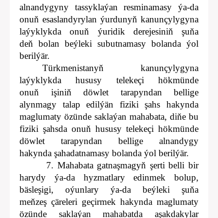
alnandygyny tassyklaýan resminamasy ýa-da
onuň esaslandyrylan ýurdunyň kanunçylygyna
laýyklykda onuň ýuridik derejesiniň şuňa
deň bolan beýleki subutnamasy bolanda ýol
berilýär.
Türkmenistanyň kanunçylygyna
laýyklykda hususy telekeçi hökmünde
onuň işiniň döwlet tarapyndan bellige
alynmagy talap edilýän fiziki şahs hakynda
maglumaty özünde saklaýan mahabata, diňe bu
fiziki şahsda onuň hususy telekeçi hökmünde
döwlet tarapyndan bellige alnandygy
hakynda şahadatnamasy bolanda ýol berilýär.
7. Mahabata gatnaşmagyň şerti belli bir
harydy ýa-da hyzmatlary edinmek bolup,
bäsleşigi, oýunlary ýa-da beýleki şuňa
meňzeş çäreleri geçirmek hakynda maglumaty
özünde saklaýan mahabatda aşakdakylar