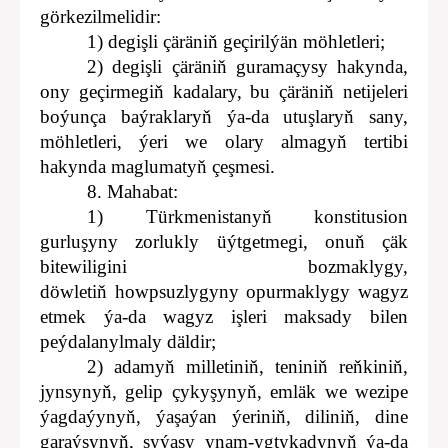
görkezilmelidir:
1) degişli çäräniň geçirilýän möhletleri;
2) degişli çäräniň guramaçysy hakynda,
ony geçirmegiň kadalary, bu çäräniň netijeleri
boýunça baýraklaryň ýa-da utuşlaryň sany,
möhletleri, ýeri we olary almagyň tertibi
hakynda maglumatyň çeşmesi.
8. Mahabat:
1) Türkmenistanyň konstitusion
gurluşyny zorlukly üýtgetmegi, onuň çäk
bitewiligini bozmaklygy,
döwletiň howpsuzlygyny opurmaklygy wagyz
etmek ýa-da wagyz işleri maksady bilen
peýdalanylmaly däldir;
2) adamyň milletiniň, teniniň reňkiniň,
jynsynyň, gelip çykyşynyň, emläk we wezipe
ýagdaýynyň, ýaşaýan ýeriniň, diliniň, dine
garaýşynyň, syýasy ynam-ygtykadynyň ýa-da