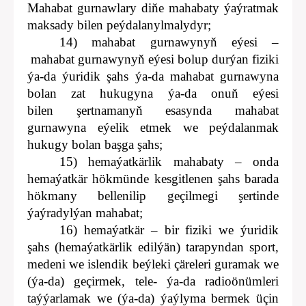
Mahabat gurnawlary diňe mahabaty ýaýratmak
maksady bilen peýdalanylmalydyr;
14) mahabat gurnawynyň eýesi –
mahabat gurnawynyň eýesi bolup durýan fiziki
ýa-da ýuridik şahs ýa-da mahabat gurnawyna
bolan zat hukugyna ýa-da onuň eýesi
bilen şertnamanyň esasynda mahabat
gurnawyna eýelik etmek we peýdalanmak
hukugy bolan başga şahs;
15) hemaýatkärlik mahabaty – onda
hemaýatkär hökmünde kesgitlenen şahs barada
hökmany bellenilip geçilmegi şertinde
ýaýradylýan mahabat;
16) hemaýatkär – bir fiziki we ýuridik
şahs (hemaýatkärlik edilýän) tarapyndan sport,
medeni we islendik beýleki çäreleri guramak we
(ýa-da) geçirmek, tele- ýa-da radioönümleri
taýýarlamak we (ýa-da) ýaýlyma bermek üçin