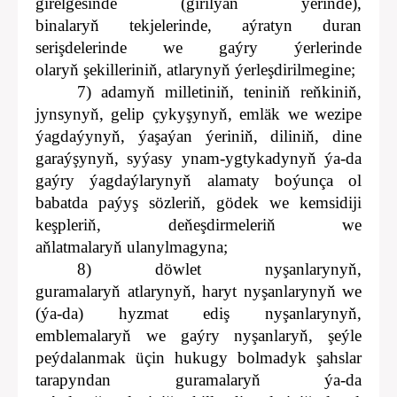
girelgesinde (girilýän ýerinde),
binalaryň tekjelerinde, aýratyn duran
serişdelerinde we gaýry ýerlerinde
olaryň şekilleriniň, atlarynyň ýerleşdirilmegine;
7) adamyň milletiniň, teniniň reňkiniň,
jynsynyň, gelip çykyşynyň, emläk we wezipe
ýagdaýynyň, ýaşaýan ýeriniň, diliniň, dine
garaýşynyň, syýasy ynam-ygtykadynyň ýa-da
gaýry ýagdaýlarynyň alamaty boýunça ol
babatda paýyş sözleriň, gödek we kemsidiji
keşpleriň, deňeşdirmeleriň we
aňlatmalaryň ulanylmagyna;
8) döwlet nyşanlarynyň,
guramalaryň atlarynyň, haryt nyşanlarynyň we
(ýa-da) hyzmat ediş nyşanlarynyň,
emblemalaryň we gaýry nyşanlaryň, şeýle
peýdalanmak üçin hukugy bolmadyk şahslar
tarapyndan guramalaryň ýa-da