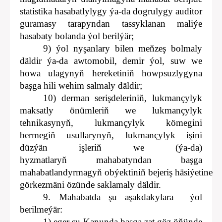
statistika hasabatlylygy ýa-da dogrulygy auditor
guramasy tarapyndan tassyklanan maliýe
hasabaty bolanda ýol berilýär;
9) ýol nyşanlary bilen meňzeş bolmaly
däldir ýa-da awtomobil, demir ýol, suw we
howa ulagynyň hereketiniň howpsuzlygyna
başga hili wehim salmaly däldir;
10) derman serişdeleriniň, lukmançylyk
maksatly önümleriň we lukmançylyk
tehnikasynyň, lukmançylyk kömegini
bermegiň usullarynyň, lukmançylyk işini
düzýän işleriň we (ýa-da)
hyzmatlaryň mahabatyndan başga
mahabatlandyrmagyň obýektiniň bejeriş häsiýetine
görkezmäni özünde saklamaly däldir.
9. Mahabatda şu aşakdakylara ýol
berilmeýär:
1) eger şu Kanunda başga zat göz öňünde