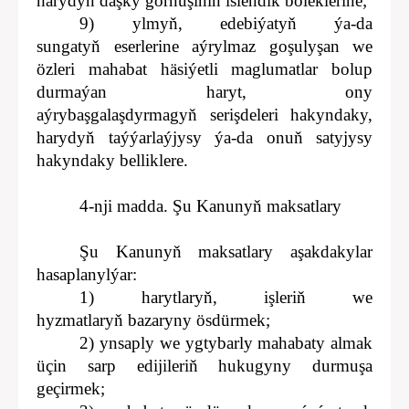
harydyň daşky görnüşiniň islendik böleklerine;
9) ylmyň, edebiýatyň ýa-da
sungatyň eserlerine aýrylmaz goşulyşan we
özleri mahabat häsiýetli maglumatlar bolup
durmaýan haryt, ony
aýrybaşgalaşdyrmagyň serişdeleri hakyndaky,
harydyň taýýarlaýjysy ýa-da onuň satyjysy
hakyndaky belliklere.
4-nji madda. Şu Kanunyň maksatlary
Şu Kanunyň maksatlary aşakdakylar
hasaplanylýar:
1) harytlaryň, işleriň we
hyzmatlaryň bazaryny ösdürmek;
2) ynsaply we ygtybarly mahabaty almak
üçin sarp edijileriň hukugyny durmuşa
geçirmek;