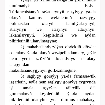
tutulmadyk bolsa,
Türkmenistanyň raýatlarynyň razylygy ýa-da
olaryň kanuny wekilleriniň razylygy
bolmazdan olaryň familiýalarynyň,
atlarynyň we atasynyň atlarynyň,
lakamlarynyň, keşpleriniň we aýdan
pikirleriniň ulanylmagyna;
2) mahabatlandyrylýan obýektiň döwlet
edaralary ýa-da olaryň wezipeli adamlary, şeýle
hem ýerli öz-özüňi dolandyryş edaralary
tarapyndan
makullanandygynyň görkezilmegine;
3) saglygy goraýyş ýa-da farmasewtik
işgärleriň, şeýle hem saglygy goraýyş çygrynda
işi amala aşyrýan täjirçilik däl
guramalaryň keşpleriniň ýa-da aýdan
pikirleriniň ulanylmagyna; durmuş mahabaty,