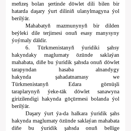
meňzeş bolan şertinde döwlet dili bilen bir
hatarda daşary ýurt diliniň ulanylmagyna ýol
berilýär.
Mahabatyň mazmunynyň bir dilden
beýleki dile terjimesi onuň esasy manysyny
ýoýmaly däldir.
6. Türkmenistanyň ýuridiki şahsy
hakyndaky maglumaty özünde saklaýan
mahabata, diňe bu ýuridik şahsda onuň döwlet
tarapyndan hasaba alnandygy
hakynda şahadatnamasy we
Türkmenistanyň Edara görnüşli
taraplarynyň ýeke-täk döwlet sanawyna
girizilendigi hakynda göçürmesi bolanda ýol
berilýär.
Daşary ýurt ýa-da halkara ýuridik şahs
hakynda maglumaty özünde saklaýan mahabata
diňe bu ýuridik şahsda onuň bellige