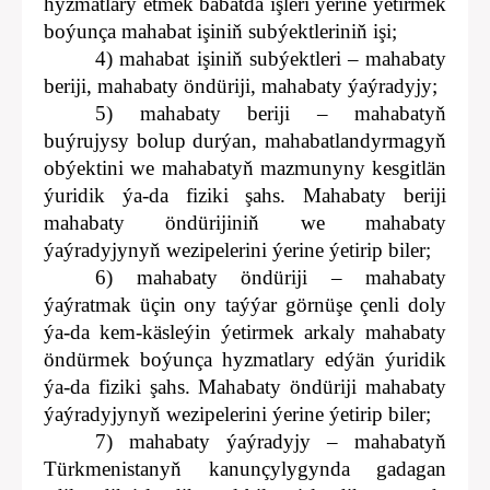
hyzmatlary etmek babatda işleri ýerine ýetirmek
boýunça mahabat işiniň subýektleriniň işi;
4) mahabat işiniň subýektleri – mahabaty
beriji, mahabaty öndüriji, mahabaty ýaýradyjy;
5) mahabaty beriji – mahabatyň
buýrujysy bolup durýan, mahabatlandyrmagyň
obýektini we mahabatyň mazmunyny kesgitlän
ýuridik ýa-da fiziki şahs. Mahabaty beriji
mahabaty öndürijiniň we mahabaty
ýaýradyjynyň wezipelerini ýerine ýetirip biler;
6) mahabaty öndüriji – mahabaty
ýaýratmak üçin ony taýýar görnüşe çenli doly
ýa-da kem-käsleýin ýetirmek arkaly mahabaty
öndürmek boýunça hyzmatlary edýän ýuridik
ýa-da fiziki şahs. Mahabaty öndüriji mahabaty
ýaýradyjynyň wezipelerini ýerine ýetirip biler;
7) mahabaty ýaýradyjy – mahabatyň
Türkmenistanyň kanunçylygynda gadagan