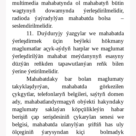
multimedia mahabatynda ol mahabatyň bütin
wagtynyň dowamynda ýerleşdirilmelidir,
radioda ýaýradylýan mahabatda bolsa ‒
seslendirilmelidir.
11. Duýduryjy ýazgylar we mahabatda
ýerleşdirmek üçin beýleki hökmany
maglumatlar açyk-aýdyň harplar we maglumat
ýerleşdirilýän mahabat meýdanynyň esasyny
düzýän reňkden tapawutlanýan reňk bilen
ýerine ýetirilmelidir.
Mahabatdaky bar bolan maglumaty
takyklaşdyrýan, mahabatda görkezilen
çykgytlar, telefonlaryň belgileri, saýtyň domen
ady, mahabatlandyrmagyň obýekti hakyndaky
maglumaty saklaýan köpçülikleýin habar
berişiň çap serişdesiniň çykarylan senesi we
belgisi, mahabatda ulanylýan şriftiň has uly
ölçeginiň ýarysyndan kiçi bolmadyk