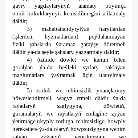
gaýry ýagdaýlarynyň alamaty boýunça
onuň hukuklarynyň kemsidilmegini aňlatmaly
däldir;
3) mahabatlandyrylýan harytlardan
(işlerden, hyzmatlardan) peýdalanmaýan
fiziki şahslarda ýaramaz garaýşy döretmeli
däldir ýa-da şeýle şahslary ýazgarmaly däldir;
4) özünde döwlet we kanun bilen
goralýan ýa-da beýleki syrlary saklaýan
maglumatlary ýaýratmak üçin ulanylmaly
däldir;
5) zorluk we rehimsizlik ynançlaryny
höweslendirmeli, wagyz etmeli däldir ýa-da
raýatlaryň saglygyna, döwletiň,
guramalaryň we raýatlaryň emlägine zyýan
ýetirmäge ukyply zorluga, rehimsizlige, howply
hereketlere ýa-da olaryň howpsuzlygyna wehim
salýan zyýanyň ýetirilmegine we