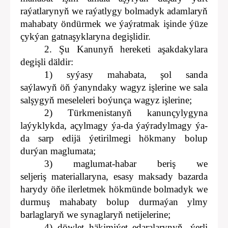
raýatlarynyň we raýatlygy bolmadyk adamlaryň
mahabaty öndürmek we ýaýratmak işinde ýüze
çykýan gatnaşyklaryna degişlidir.
2. Şu Kanunyň hereketi aşakdakylara
degişli däldir:
1) syýasy mahabata, şol sanda
saýlawyň öň ýanyndaky wagyz işlerine we sala
salşygyň meseleleri boýunça wagyz işlerine;
2) Türkmenistanyň kanunçylygyna
laýyklykda, açylmagy ýa-da ýaýradylmagy ýa-
da sarp edijä ýetirilmegi hökmany bolup
durýan maglumata;
3) maglumat-habar beriş we
seljeriş materiallaryna, esasy maksady bazarda
harydy öňe ilerletmek hökmünde bolmadyk we
durmuş mahabaty bolup durmaýan ylmy
barlaglaryň we synaglaryň netijelerine;
4) döwlet häkimiýet edaralarynyň, ýerli