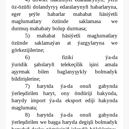
öz-özüňi dolandyryş edaralarynyň habarlaryna,
eger şeýle habarlar mahabat häsiýetli
maglumatlary özünde saklamasa we
durmuş mahabaty bolup durmasa;
5) mahabat häsiýetli maglumatlary
özünde saklamaýan at ýazgylaryna we
görkezijilerine;
6) fiziki ýa-da
ýuridik şahslaryň telekeçilik işini amala
aşyrmak bilen baglanyşykly bolmadyk
bildirişlerine;
7) harytda ýa-da onuň gabynda
ýerleşdirilen haryt, ony öndüriji hakynda,
harydy import ýa-da eksport ediji hakynda
maglumata;
8) harytda ýa-da onuň gabynda
ýerleşdirilen we başga haryda degişli bolmadyk