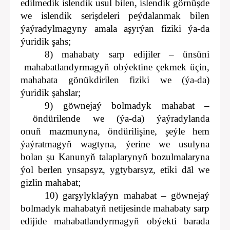
edilmedik islendik usul bilen, islendik görnüşde
we islendik serişdeleri peýdalanmak bilen
ýaýradylmagyny amala aşyrýan fiziki ýa-da
ýuridik şahs;
8) mahabaty sarp edijiler – ünsüni
mahabatlandyrmagyň obýektine çekmek üçin,
mahabata gönükdirilen fiziki we (ýa-da)
ýuridik şahslar;
9) göwnejaý bolmadyk mahabat –
öndürilende we (ýa-da) ýaýradylanda
onuň mazmunyna, öndürilişine, şeýle hem
ýaýratmagyň wagtyna, ýerine we usulyna
bolan şu Kanunyň talaplarynyň bozulmalaryna
ýol berlen ynsapsyz, ygtybarsyz, etiki däl we
gizlin mahabat;
10) garşylyklaýyn mahabat – göwnejaý
bolmadyk mahabatyň netijesinde mahabaty sarp
edijide mahabatlandyrmagyň obýekti barada