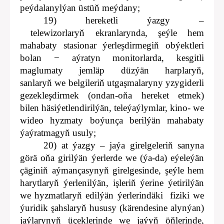
peýdalanylýan üstüň meýdany;
19) hereketli ýazgy –
telewizorlaryň ekranlarynda, şeýle hem
mahabaty stasionar ýerleşdirmegiň obýektleri
bolan − aýratyn monitorlarda, kesgitli
maglumaty jemläp düzýän harplaryň,
sanlaryň we belgileriň utgaşmalaryny yzygiderli
gezekleşdirmek (ondan-oňa hereket etmek)
bilen häsiýetlendirilýän, teleýaýlymlar, kino- we
wideo hyzmaty boýunça berilýän mahabaty
ýaýratmagyň usuly;
20) at ýazgy – jaýa girelgeleriň sanyna
görä oňa girilýän ýerlerde we (ýa-da) eýeleýän
çäginiň aýmançasynyň girelgesinde, şeýle hem
harytlaryň ýerlenilýän, işleriň ýerine ýetirilýän
we hyzmatlaryň edilýän ýerlerindäki fiziki we
ýuridik şahslaryň hususy (kärendesine alynýan)
jaýlarynyň üçeklerinde we jaýyň öňlerinde,