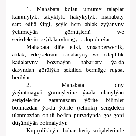
1. Mahabata bolan umumy talaplar
kanunylyk, takyklyk, hakykylyk, mahabaty
sarp edijä ýitgi, şeýle hem ahlak zyýanyny
ýetirmeýän görnüşleriň we
serişdeleriň peýdalanylmagy bolup durýar.
Mahabata diňe etiki, ynsanperwerlik,
ahlak, edep-ekram kadalaryny we edeplilik
kadalaryny bozmaýan habarlary ýa-da
daşyndan görülýän şekilleri bermäge rugsat
berilýär.
2. Mahabata ony
ýaýratmagyň görnüşlerine ýa-da ulanylýan
serişdelerine garamazdan ýörite bilimler
bolmazdan ýa-da ýörite (tehniki) serişdeleri
ulanmazdan onuň berlen pursadynda gös-göni
düşünilýän bolmalydyr.
Köpçülikleýin habar beriş serişdelerinde