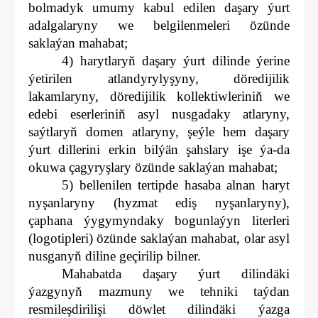
bolmadyk umumy kabul edilen daşary ýurt
adalgalaryny we belgilenmeleri özünde
saklaýan mahabat;
4) harytlaryň daşary ýurt dilinde ýerine
ýetirilen atlandyrylyşyny, döredijilik
lakamlaryny, döredijilik kollektiwleriniň we
edebi eserleriniň asyl nusgadaky atlaryny,
saýtlaryň domen atlaryny, şeýle hem daşary
ýurt dillerini erkin bilýän şahslary işe ýa-da
okuwa çagyryşlary özünde saklaýan mahabat;
5) bellenilen tertipde hasaba alnan haryt
nyşanlaryny (hyzmat ediş nyşanlaryny),
çaphana ýygymyndaky bogunlaýyn literleri
(logotipleri) özünde saklaýan mahabat, olar asyl
nusganyň diline geçirilip bilner.
Mahabatda daşary ýurt dilindäki
ýazgynyň mazmuny we tehniki taýdan
resmileşdirilişi döwlet dilindäki ýazga