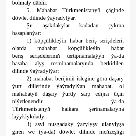
bolmaly däldir.
5. Mahabat Türkmenistanyň çäginde
döwlet dilinde ýaýradylýar.
Şu aşakdakylar kadadan çykma
hasaplanýar:
1) köpçülikleýin habar beriş serişdeleri,
olarda mahabat köpçülikleýin habar
beriş serişdeleriniň tertipnamalaýyn ýa-da
hasaba alyş resminamalarynda berkidilen
dilinde ýaýradylýar;
2) mahabat berijiniň islegine görä daşary
ýurt dillerinde ýaýradylýan mahabat, ol
mahabatyň daşary ýurtly sarp edijisi üçin
niýetlenendir ýa-da
Türkmenistanyň halkara şertnamalaryna
laýyklykdadyr;
3) asyl nusgadaky ýazylyşy ulanylyşa
giren we (ýa-da) döwlet dilinde meňzeşligi