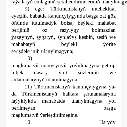
raýatlaryň emläginiň şekillendirmeleriniň ulanylmag
9) eger Türkmenistanyň intellektual
eýeçilik babatda kanunçylygynda başga zat göz
öňünde tutulmadyk bolsa, beýleki mahabat
berijiniň öz razylygy bolmazdan
ýazgynyň, şygaryň, synlaýyş keşbiň, sesiň we
mahabatyň beýleki ýörite
serişdeleriniň ulanylmagyna;
10)
maglumatyň manysynyň ýoýulmagyna getirip
biljek daşary ýurt sözleriniň we
aňlatmalarynyň ulanylmagyna;
11) Türkmenistanyň kanunçylygyna ýa-
da Türkmenistanyň halkara şertnamalaryna
laýyklykda mahabatda ulanylmagyna ýol
berilmeýän başga
maglumatyň ýerleşdirilmegine.
10. Harydy