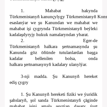
1. Mahabat hakynda
Türkmenistanyň kanunçylygy Türkmenistanyň Konst
esaslanýar we şu Kanundan we mahabat we
mahabat işi çygrynda Türkmenistanyň beýleki
kadalaşdyryjy hukuk namalaryndan ybarat.
2. Eger-de
Türkmenistanyň halkara şertnamasynda şu
Kanunda göz öňünde tutulanlardan başga
kadalar bellenilen bolsa, onda
halkara şertnamasynyň kadalary ulanylýar.
3-nji madda. Şu Kanunyň hereket
ediş çygry
1. Şu Kanunyň hereketi fiziki we ýuridik
şahslaryň, şol sanda Türkmenistanyň çäginde
mahabat işini amala aşyrýan daşary ýurt