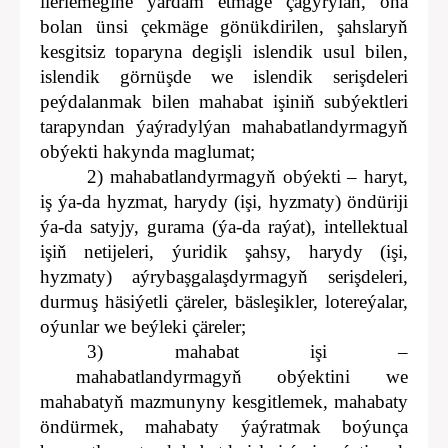
ilerlemegine ýardam etmäge çagyrylan, oňa
bolan ünsi çekmäge gönükdirilen, şahslaryň
kesgitsiz toparyna degişli islendik usul bilen,
islendik görnüşde we islendik serişdeleri
peýdalanmak bilen mahabat işiniň subýektleri
tarapyndan ýaýradylýan mahabatlandyrmagyň
obýekti hakynda maglumat;
2) mahabatlandyrmagyň obýekti – haryt,
iş ýa-da hyzmat, harydy (işi, hyzmaty) öndüriji
ýa-da satyjy, gurama (ýa-da raýat), intellektual
işiň netijeleri, ýuridik şahsy, harydy (işi,
hyzmaty) aýrybaşgalaşdyrmagyň serişdeleri,
durmuş häsiýetli çäreler, bäsleşikler, lotereýalar,
oýunlar we beýleki çäreler;
3) mahabat işi –
mahabatlandyrmagyň obýektini we
mahabatyň mazmunyny kesgitlemek, mahabaty
öndürmek, mahabaty ýaýratmak boýunça