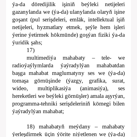
ýa-da döredijilik işiniň beýleki netijeleri
gazanylanda we (ýa-da) ulanylanda olaryň işine
goşant (pul serişdeleri, emläk, intellektual işiň
netijeleri, hyzmatlary etmek, şeýle hem işleri
ýerine ýetirmek hökmünde) goşýan fiziki ýa-da
ýuridik şahs;
17)
multimediýa mahabaty – tele- we
radioýaýlymlarda ýaýradylýan mahabatdan
başga mahabat maglumatyny ses we (ýa-da)
tomaşa görnüşinde (ýazgy, grafika, surat,
wideo, multiplikasiýa (animasiýa), ses
hereketleri we beýleki görnüşler) amala aşyrýan,
programma-tehniki serişdeleriniň kömegi bilen
ýaýradylýan mahabat;
18) mahabatyň meýdany – mahabaty
ýerleşdirmek üçin ýörite niýetlenen we (ýa-da)