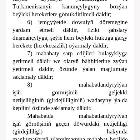
Türkmenistanyň kanunçylygyny bozýan
beýleki hereketlere gönükdirilmeli däldir;
6) jemgyýetde dowulyň döremegine
ýardam etmeli däldir, fiziki şahslary
duşmançylyga, şeýle hem beýleki hukuga garşy
herekete (hereketsizlik) oýarmaly däldir;
7) mahabaty sarp edijileri bulaşyklyga
getirmeli däldir we olaryň bähbitlerine zyýan
ýetirmeli däldir, özünde ýalan maglumaty
saklamaly däldir;
8) mahabatlandyrylýan
işiň görnüşiniň geljekki
netijeliliginiň (girdejililiginiň) wadasyny ýa-da
kepilini özünde saklamaly däldir.
Mahabatda mahabatlandyrylýan
işiň görnüşiniň geçen döwürdäki netijeliligi
(girdejililigi) hakynda
maglumatlaryň ulanylmagyna mahabat berijide