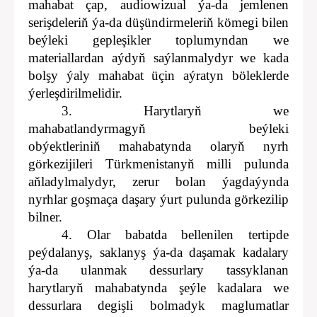
mahabat çap, audiowizual ýa-da jemlenen
serişdeleriň ýa-da düşündirmeleriň kömegi bilen
beýleki gepleşikler toplumyndan we
materiallardan aýdyň saýlanmalydyr we kada
bolşy ýaly mahabat üçin aýratyn böleklerde
ýerleşdirilmelidir.
3. Harytlaryň we
mahabatlandyrmagyň beýleki
obýektleriniň mahabatynda olaryň nyrh
görkezijileri Türkmenistanyň milli pulunda
aňladylmalydyr, zerur bolan ýagdaýynda
nyrhlar goşmaça daşary ýurt pulunda görkezilip
bilner.
4. Olar babatda bellenilen tertipde
peýdalanyş, saklanyş ýa-da daşamak kadalary
ýa-da ulanmak dessurlary tassyklanan
harytlaryň mahabatynda şeýle kadalara we
dessurlara degişli bolmadyk maglumatlar