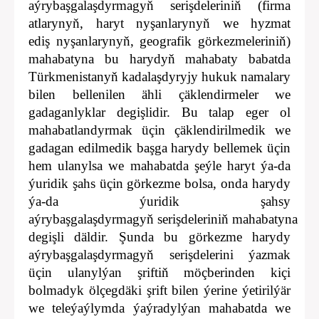
aýrybaşgalaşdyrmagyň serişdeleriniň (firma
atlarynyň, haryt nyşanlarynyň we hyzmat
ediş nyşanlarynyň, geografik görkezmeleriniň)
mahabatyna bu harydyň mahabaty babatda
Türkmenistanyň kadalaşdyryjy hukuk namalary
bilen bellenilen ähli çäklendirmeler we
gadaganlyklar degişlidir. Bu talap eger ol
mahabatlandyrmak üçin çäklendirilmedik we
gadagan edilmedik başga harydy bellemek üçin
hem ulanylsa we mahabatda şeýle haryt ýa-da
ýuridik şahs üçin görkezme bolsa, onda harydy
ýa-da ýuridik şahsy
aýrybaşgalaşdyrmagyň serişdeleriniň mahabatyna
degişli däldir. Şunda bu görkezme harydy
aýrybaşgalaşdyrmagyň serişdelerini ýazmak
üçin ulanylýan şriftiň möçberinden kiçi
bolmadyk ölçegdäki şrift bilen ýerine ýetirilýär
we teleýaýlymda ýaýradylýan mahabatda we