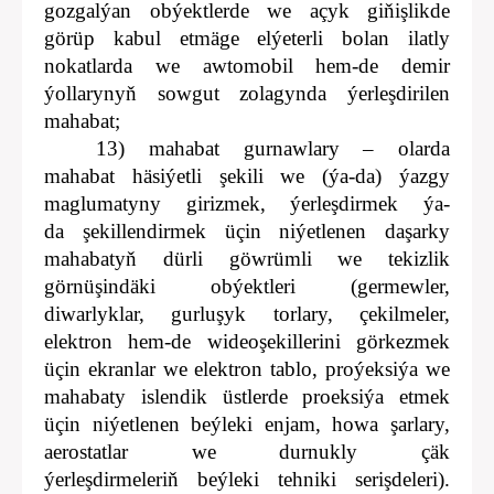
gozgalýan obýektlerde we açyk giňişlikde
görüp kabul etmäge elýeterli bolan ilatly
nokatlarda we awtomobil hem-de demir
ýollarynyň sowgut zolagynda ýerleşdirilen
mahabat;
13) mahabat gurnawlary – olarda
mahabat häsiýetli şekili we (ýa-da) ýazgy
maglumatyny girizmek, ýerleşdirmek ýa-
da şekillendirmek üçin niýetlenen daşarky
mahabatyň dürli göwrümli we tekizlik
görnüşindäki obýektleri (germewler,
diwarlyklar, gurluşyk torlary, çekilmeler,
elektron hem-de wideoşekillerini görkezmek
üçin ekranlar we elektron tablo, proýeksiýa we
mahabaty islendik üstlerde proeksiýa etmek
üçin niýetlenen beýleki enjam, howa şarlary,
aerostatlar we durnukly çäk
ýerleşdirmeleriň beýleki tehniki serişdeleri).