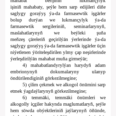
mahabat berijiniň lukmançylyk
işiniň mahabaty, şeýle hem sarp edijileri diňe
saglygy goraýyş ýa-da farmasewtik işgärler
bolup durýan we lukmançylyk ýa-da
farmasewtik sergileriniň, seminarlarynyň,
maslahatlarynyň we beýleki şuňa
meňzeş çäreleriň geçirilýän ýerlerinde ýa-da
saglygy goraýyş ýa-da farmasewtik işgärler üçin
niýetlenen ýöriteleşdirilen ylmy çap neşirlerinde
ýerleşdirilýän mahabat muňa girmeýär;
4) mahabatlandyrylýan harydyň adam
embrionynyň dokumalaryny ulanyp
öndürilendiginiň görkezilmegine;
5) çilim çekmek we alkogol önümini sarp
etmek ýagdaýlarynyň görkezilmegine;
6) temmäki, temmäki önümleri we
alkogolly içgiler hakynda maglumatlaryň, şeýle
hem söwda obýektleriniň jaýlarynyň öňünde,