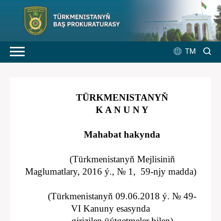
TM
TÜRKMENISTANYŇ
K A N U N Y
Mahabat hakynda
(Türkmenistanyň Mejlisiniň
Maglumatlary, 2016 ý., № 1, 59-njy madda)
(Türkmenistanyň 09.06.2018 ý. № 49-
VI Kanuny esasynda
girizilen üýtgetmeler bilen)