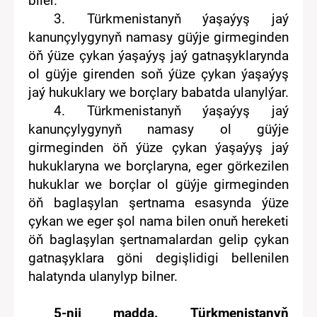
biler.
3.
Türkmenistanyň
ý
aşaýyş jaý
kanunçyly
gynyň namasy
güýje
girme
g
in
d
e
n
öň
ýüze çykan ýaşaýyş jaý gatnaşyklarynda
ol
güýje
girenden soň ýüze çykan ýaşaýyş
jaý hukuklary
we borçlary
babatda
ulanylýar.
4.
Türkmenistanyň
ý
aşaýyş jaý
kanunçylygy
nyň namasy
ol
güýje
girmegin
d
e
n öň
ýüze çykan ýaşaýyş jaý
hukuklaryna we borçlaryna
,
eger görkezilen
hukuklar we borçlar
ol
güýje
girmegin
d
e
n
öň
baglaşylan şertnama
esasynda
ýüze
çykan we eger ş
ol nama
bilen onuň hereketi
öň baglaşylan şertnamalardan
gelip
çykan
gatnaşyklara göni degişlidigi bellenil
en
halatyn
da ulanylyp bilner.
5-nji madda.
Türkmenistanyň