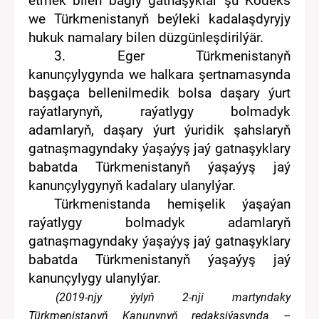
etmek bilen bagly gatnaşyklar şu Kodeks
we Türkmenistanyň beýleki
kadalaşdyryjy
hukuk namalary
bilen
düzgünleşdirilýär.
3. Eger Türkmenistanyň
kanunçylygynda we
halkara
şertnamasynda
başga
ça
bellenilme
dik bolsa
daşary ýurt
raýatlarynyň, raýatlygy bolmadyk
adamlaryň, daşary ýurt ýuridik şahslaryň
gatnaşmagynda
ky
ýaşaýyş
jaý gatnaşyklary
babatda Türkmenistanyň
ýaşaýyş jaý
kanunçylygynyň
kadalary
ulanylýar.
Türkmenistanda hemişelik ýaşaýan
raýatlygy bolmadyk adamlaryň
gatnaşmagynda
ky
ýaşaýyş
jaý gatnaşyklary
babatda Türkmenistanyň
ýaşaýyş jaý
kanunçylygy ulanylýar.
(20
1
9
-
nj
y
ýylyň
2
-nj
i
martyn
da
ky
Türkmenistanyň Kanunynyň redaksiýasynda –