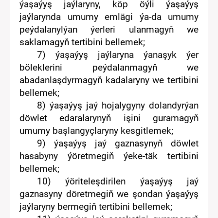
ýaşaýyş jaýlaryny, köp öýli
ýaşaýyş
jaý
laryn
da umumy
emlägi ýa-da
umumy
peýdalanylýan
ýerleri u
lan
magyň we
saklamagyň tertibini bellemek
;
7
) ýaşaýyş jaýlaryna ýanaşyk ýer
böleklerini
peýdalanmagyň
we
abadanlaşdyrmagyň
kadalaryny we tertibini
bellemek;
8
)
ýaşaýyş jaý hojalygyny dolandyrýan
döwlet
edaralarynyň işini guramagyň
umumy başlangyçlaryny
kesgitlemek
;
9)
ýaşaýyş jaý
gazna
s
yny
ň
döwlet
hasab
yny
ýöretmegiň
ýeke-täk
tertibini
belle
mek
;
10)
ýöriteleşdirilen ýaşaýyş jaý
gaznasyny
döretmegiň we şondan ýaşaýyş
jaýlaryny bermegiň tertibini bellemek
;