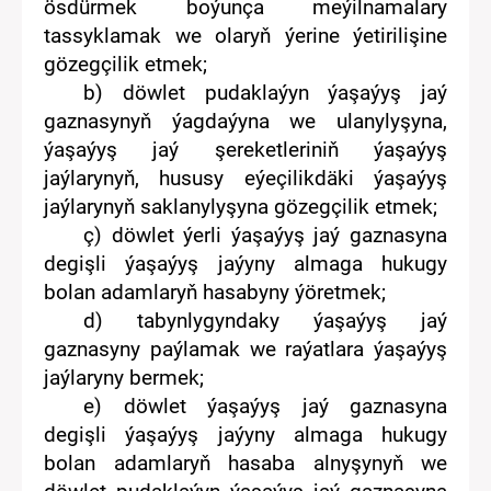
ösdürmek boýunça meýilnamala
ry
tassykla
mak
we olaryň ýerine ýetirilişine
gözegçilik e
tmek
;
b)
döwlet
pudaklaýyn
ýaşaýyş jaý
gaznasynyň ýagdaýyna we
ulanylyşyna,
ýaşaýyş jaý
şereketleriniň
ýaşaýyş
jaýlarynyň, hususy eýeçilikdäki ýaşaýyş
jaýlary
ny
ň saklanylyşyna gözegçilik e
tmek
;
ç)
döwlet
ýerli
ýaşaýyş jaý gaznasyna
degişli ýaşaýyş jaýyny almaga hukugy
bolan adamlaryň hasabyny ýöre
tmek
;
d) tabynly
gyndaky
ýaşaýyş jaý
gaznasyny paýla
mak
we raýatlara ýaşaýyş
jaýlaryny ber
mek
;
e)
döwlet ýaşaýyş jaý gaznasyna
degişli ýaşaýyş jaýyny alma
ga
hukugy
bolan adamlaryň hasaba alnyşynyň we