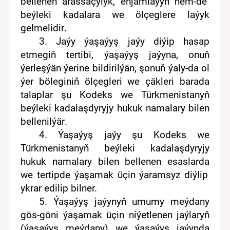
bellenen
arassaçylyk, enjamlaýyn
hem-de
beýleki
kadalara
we ölçeglere laýyk
gel
melidir
.
3. Jaýy ýaşaýyş jaýy diýip hasap
etmegiň tertibi
, ýaşaýyş jaýyna, onuň
ýerleşýän ýerine bildirilýän, şonuň ýaly-da ol
ýer
böleginiň ölçegleri we çäkleri barada
talaplar şu Kodeks we
Türkmenistanyň
beýleki kadalaşdyryjy hukuk namalary bilen
bellenilýär
.
4. Ýaşaýyş jaýy
şu Kodeks we
Türkmenistanyň
beýleki kadalaşdyryjy
hukuk namalary bilen
bellenen esaslar
da
we terti
pde
ýaşamak üçin ýaramsyz diýlip
ykrar
edilip bilner.
5.
Ýaşaýyş jaýynyň umumy meýdany
gös-göni
ýaşamak üçin niýetlenen jaýlaryň
(ýaşaýyş meýdany) we
ýaşaýyş jaýynda