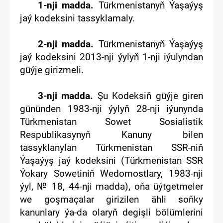
1
-nji madda.
Türkmenistanyň
Ýaşaýyş
jaý
kodeksini tassyklamaly.
2
-nj
i
madda
.
Türkmenistanyň Ýaşaýyş
jaý kodeksini 2013-nji ýylyň 1-nji iýulyndan
güýje girizmeli
.
3
-nji madda.
Şu Kodeksiň güýje giren
gününden
1983-nji ýylyň 28-nji iýu
n
ynda
Türkmenistan Sowet Sosialistik
Respublikasynyň Kanuny bilen
tassyklanylan Türkmenistan SSR-niň
Ýaşaýyş jaý kodeksini
(T
ürkmenistan
SSR
Ýokary Sowetiniň Wedomostlary,
1983-nji
ýyl, № 18, 44-nji madda
)
, oňa üýtgetmeler
we goşmaçalar girizilen ähli soňky
kanunlary ýa-da olaryň degişli bölümlerini