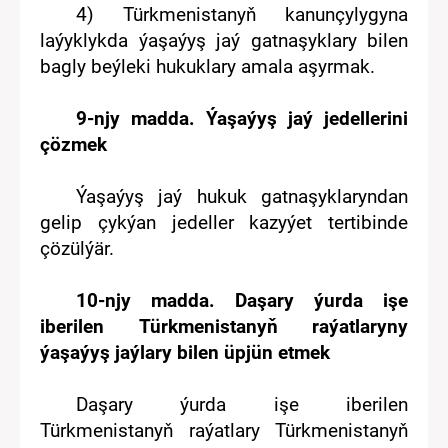
4)
Türkmenistanyň kanunçylygyna
laýyklykda ýaşaýyş
jaý gatnaşyklary
bilen
bagly beýleki hukuklary
amala aşyr
mak
.
9
-nj
y
madda. Ýaşaýyş jaý jedellerini
çözmek
Ýaşaýyş jaý hukuk gatnaşyklaryndan
gelip çykýan jedeller kazyýet
tertibinde
çözülýär.
1
0
-nj
y
madda. Daşary ýurda işe
iberilen
Türkmenistanyň raýatlaryny
ýaşaýyş jaýlary bilen üpjün etmek
Daşary ýurda işe iberilen
Türkmenistanyň raýatlary Türkmenistanyň