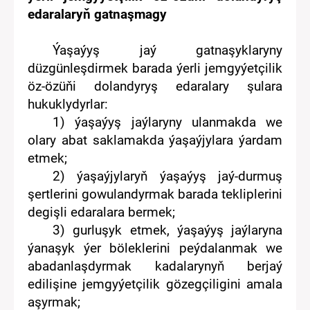
edaralaryň gatnaşmagy
Ýaşaýyş jaý gatnaşyklaryny
düzgünleşdirmek barada
ýerli
jemgyýetçilik
öz-özüňi dolandyryş edaralary
şulara
hukuklydyrlar
:
1)
ýaşaýyş jaý
lar
yny
ulan
makda we
o
lary
abat saklamakda
ýaşaýjylara ýardam
etm
ek
;
2)
ýaşaýjylaryň ýaşaýyş
jaý-durmuş
şertlerini gowulandyrmak
bara
da tekliplerini
degişli edaralara
bermek
;
3) gurluşyk etmek,
ýaşaýyş jaýlaryna
ýanaşyk ýer böleklerini
peýdalanmak
we
abadanlaşdyrmak
kadalarynyň berjaý
edilişine jemgyýetçilik gözegçiligini amala
aşyrma
k
;