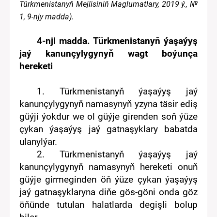
Türkmenistanyň Mejlisiniň Maglumatlary,
2019
ý., №
1
,
9
-nj
y
madda)
.
4-nji madda.
Türkmenistanyň
ý
aşaýyş
jaý kanunçylygynyň wagt boýunça
hereketi
1.
Türkmenistanyň ý
aşaýyş jaý
kanunçylygynyň
namasynyň yzyna täsir ediş
güýji ýokdur we o
l
güýje
girenden soň ýüze
çykan ýaşaýyş jaý gatnaşyklary
babatda
ulanylýar.
2.
Türkmenistanyň
ý
aşaýyş jaý
kanunçylygynyň
namasynyň
hereketi onuň
güýje
girmegin
den öň
ýüze çykan ýaşaýyş
jaý gatnaşyklaryna diňe
gös-göni onda
göz
öňünde tutulan halatlarda degişli bolup