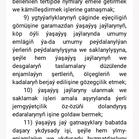
bellenilen tertipde nyrhlary
emele getirmek
we kämilleşdirmek işlerine gatnaşmak;
9) ygtyýarlyklarynyň çäginde eýeçiligiň
görnüşine garamazdan
ýaşaýyş jaý
larynyň,
köp öýli
ýaşaýyş
jaý
laryn
da umumy
emlägiň ýa-da
umumy peýdalanylýan
ýerleriň peýdalanylyşyna we saklanylyşyna,
şeýle hem ýaşaýyş jaýlarynyň we
desgalaryň taslamalary düzülende
enjamlaýyn şertleriň, ölçegleriň we
kadalaryň berjaý edilişine gözegçilik etmek;
10) ýaşaýyş jaýlaryny ulanmak we
saklamak işleri amala aşyrylanda ýerli
jemgyýetçilik
öz-özüňi dolandyryş
edaralary
nyň işine goldaw bermek;
11) ýaşaýyş jaý gatnaşyklary babatda
daşary ykdysady işi, şeýle hem ylmy-
enjamlaýyn we ykdysady hyzmatdaşlygy