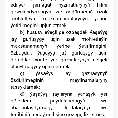
edilýän
jemagat hyzmat
lar
yny
ň
hilini
gowulandyrmagyň we
ösdürmegiň
uzak
möhletleýin
maksatnamalary
nyň
ýerine
ýetirilmegini üpjün e
tmek
;
b)
hususy
eýeçilige
özbaşdak ýaşaýyş
jaý gurluşygy üçin uzak möhletleýin
maksatnamanyň ý
erine ýetirilmegini
,
özbaşdak ýaşaýyş jaý gurluşygy üçin
döredilen ýörite ýer gaznalarynyň netijeli
ulanylmagyny
üpjün e
tmek
;
ç)
ýasaýyş jaý gaznasynyň
ösdürilmeginiň
meyilnamalaryny
tassyklamak;
d)
ýaşaýyş jaýlaryna ýanaşyk ýer
böleklerini
peýdalanmagyň
we
abadanlaşdyrmagyň
kadalarynyň we
tertibiniň berjaý edilişine gözegçilik etmek;