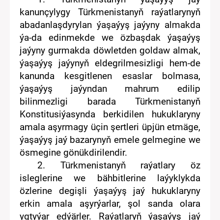
kanunçylygy Türkmenistanyň raýatlarynyň
abadanlaşdyrylan ýaşaýyş jaýyny almakda
ýa-da edinmekde we özbaşdak ýaşaýyş
jaýyny gurmakda döwlet
den
goldaw
almak
,
ýaşaýyş jaýynyň eldegrilmesizligi hem-de
kanunda kesgitlenen esaslar bolmasa,
ýaşaýyş jaýyndan mahrum
edilip
bilinmezligi
barada
Türkmenistanyň
Konstitusiýasynda
berkidilen
hukuklaryny
amala aşyrma
g
y üçin şertleri üpjün etmäge
,
ý
aşaýyş jaý bazarynyň emele gelmegine we
ösmegine
gönükdirilendir.
2
.
Türkmenistanyň
r
aýatlar
y
öz
islegleri
ne
we bähbitlerine
laýyklykda
özlerine degişli ýaşaýyş jaý hukuklaryny
erkin
amala aşyrýarlar, şol sanda olara
ygtyýar edýärler.
Raýatlar
yň
ýaşaýyş jaý