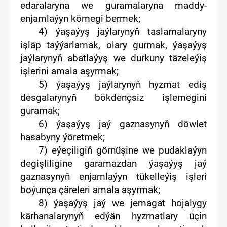
edaralaryna we guramalaryna maddy-
enjamlaýyn kömegi bermek;
4) ýaşaýyş jaýlarynyň taslamalaryny
işläp taýýarlamak
, olary gurmak, ýaşaýyş
jaýlarynyň abatlaýyş we durkuny täzeleýiş
işlerini amala aşyrmak;
5) ýaşaýyş
jaý
larynyň
hyzmat ediş
desgalarynyň bökdençsiz işlemegini
guramak;
6) ýaşaýyş
jaý
gaznasynyň döwlet
hasabyny ýöretmek;
7) eýeçiligiň görnüşine we pudaklaýyn
degişliligine garamazdan ýaşaýyş jaý
gaznas
ynyň
enjamlaýyn tükelleýiş işleri
boýunça çäreleri amala aşyrmak;
8) ýaşaýyş jaý we jemagat hojalygy
kärhanalarynyň edýän hyzmatlary üçin