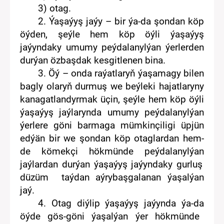
3) otag.
2. Ýaşaýyş jaýy – bir ýa-da şondan köp
ö
ýden, şeýle hem köp öýli ýaşaýyş
jaýynda
ky
umumy peýdalanylýan ýerlerden
durýan
özbaşdak kesgitlenen
bina.
3. Öý –
on
da raýatlaryň ýaşamagy bilen
bagly olaryň durmuş we beýleki hajatlaryny
kanagatlandyrmak üçin, şeýle hem köp öýli
ýaşaýyş jaýlarynda umumy peýdalanylýan
ýerlere göni barmaga mümkinçiligi üpjün
edýän bir we şondan köp otaglardan hem-
de kömekçi hökmünde
peýdalanylýan
jaýlardan durýan
ýaşaýyş
jaý
yn
daky
gurluş
düzüm taýdan
aýrybaşgalanan ýaşa
lýan
jaý
.
4. Otag diýlip ýaşaýyş jaýynda
ýa-da
öýde gös-göni ýaşalýan ýer hökmünde