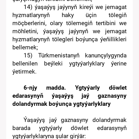
14)
ýaşaýyş
jaýynyň kireýi we
jemagat
hyzmatlaryny
ň
haky üçin tölegiň
möçberlerini,
olary
tölemegiň tertibini we
möhletini,
ýaşaýyş jaýy
nyň
we jemagat
hyzmatlary
nyň tölegleri boýunça
ýeňillikleri
belle
mek
;
15
) Türkmenistanyň kanunçylygynda
bellenilen
beýleki ygtyýarlyklary
ýerine
ýetirmek
.
6-njy madda. Ygtyýarly döwlet
edarasynyň ýaşaýyş jaý gaznasyny
dolandyrmak boýunça ygtyýarlyklary
Ý
aşaýyş jaý
gaznasyny
d
olandyrmak
barada ygtyýarly döwlet edarasynyň
ygtyýarlyklaryna şular girýär
: