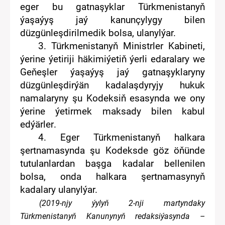
eger bu gatnaşyklar
Türkmenistanyň
ýaşaýyş jaý kanunçylygy
bilen
düzgünleşdirilmedik bolsa
,
ulanylýar.
3. Türkmenistanyň Ministrler Kabineti
,
ýerine ýetiriji häkimiýetiň ýerli edaralary we
Geňeşler
ýaşaýyş jaý gatnaşyklaryny
düzgünleşdirýän kadalaşdyryjy hukuk
namalary
ny
şu Kodeksiň esasynda we ony
ýerine ýetirmek maksady bilen
kabul
edýärler
.
4. Eger Türkmenistanyň halkara
şertnamasynda
şu Kodeksde göz öňünde
tutulanlardan
başga kadalar bellenil
en
bolsa
, onda halkara şertnamasynyň
kadalary
ulanylýar.
(20
1
9
-
nj
y
ýylyň
2
-nj
i
martyn
da
ky
Türkmenistanyň Kanunynyň redaksiýasynda –