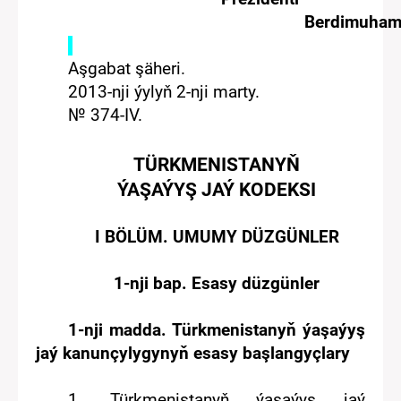
Berdimuha
Aşgabat şäheri.
2013-nji ýylyň 2-nji marty.
№ 374-IV.
TÜRKMENISTANYŇ
ÝAŞAÝYŞ JAÝ KODEKSI
I BÖLÜM.
UMUMY DÜZGÜNLER
1-nji
bap
. Esasy düzgünler
1-nji madda. Türkmenistanyň ýaşaýyş
jaý kanunçylygynyň esasy başlangyçlary
1
.
Türkmenistanyň ýaşaýyş jaý