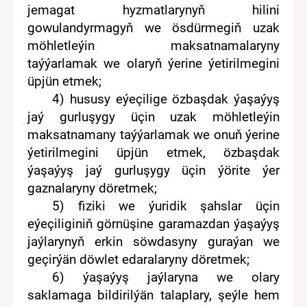
jemagat hyzmat
lar
yny
ň
hilini
gowulandyrmagyň we
ösdürmegiň
uzak
möhletleýin
maksatnamalaryny
taýýarla
mak
we
olaryň
ýerine ýetirilmegini
üpjün e
tmek
;
4)
hususy
eýeçilige
özbaşdak ýaşaýyş
jaý gurluşygy üçin uzak möhletleýin
maksatnamany taýýarlamak we
onuň
ýerine
ýetirilmegini üpjün e
tmek,
özbaşdak
ýaşaýyş jaý gurluşygy üçin
ýörite ýer
gaznalaryny döretmek;
5) fiziki we
ýuridik şahslar üçin
eýeçiliginiň görnüşine garamazdan ýaşaýyş
jaýlarynyň erkin söwdasyny guraýan we
geçirýän döwlet edaralaryny döretmek;
6) ýaşaýyş jaýlaryna we olary
saklamaga bildirilýän talaplary, şeýle hem