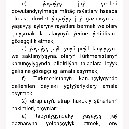
e
)
ýaşaýyş jaý
şertleri
gowulandyrylmaga mätäç
raýatlary hasaba
alma
k
,
döwlet ýaşaýyş jaý gaznasyndan
ýaşaýyş jaýlaryny raýatlara berme
k
we olary
çalyşma
k
kadalaryny
ň
ýerine ýetirilişine
gözegçili
k etmek
;
ä
)
ýaşaýyş jaý
larynyň peýdalanylyşyna
we saklanylyşyna, o
laryň
Türkmenistanyň
kanunçylygynda bildirilýän talaplara laýyk
gelişine gözegçiligi amala aşyrmak;
f)
Türkmenistanyň kanunçylygynda
bellenilen
beýleki ygtyýarlyklary amala
aşyr
mak
.
2) etraplaryň
, etrap hukukly şäherleriň
häkimleri
, arçynlar
:
a) tabynly
gyndaky
ýaşaýyş jaý
gaznasyna
ýolbaşçylyk e
tmek, ony