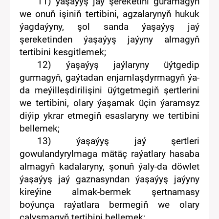
11)
ýaşaýyş jaý
şereketin
i guramagyň
we onuň işiniň tertibini, agzalarynyň hukuk
ýagdaýyny, şol sanda
ýaşaýyş jaý
şereketin
den ýaşaýyş jaýyny almagyň
tertibini kesgitlemek;
12)
ýaşaýyş jaý
laryny üýtgedip
gurmagyň,
gaýtadan enjamlaşdyrma
gyň
ýa-
da meýilleşdirilişini üýtge
tmegiň şertlerini
we tertibini, olary ýaşamak üçin ýaramsyz
diýip ykrar etmegiň esaslaryny we
tertibini
belle
mek;
13)
ýaşaýyş jaý
şertleri
gowulandyrylmaga mätäç
raýatlary hasaba
almagyň kadalaryny,
şonuň ýaly-da
döwlet
ýaşaýyş jaý gaznasyndan
ýaşaýyş jaýyny
kireýine
almak-
bermek
şertnama
s
y
boýunça raýatlara bermegiň
we
olary
çalyşmagyň
tertibini
bellemek
;