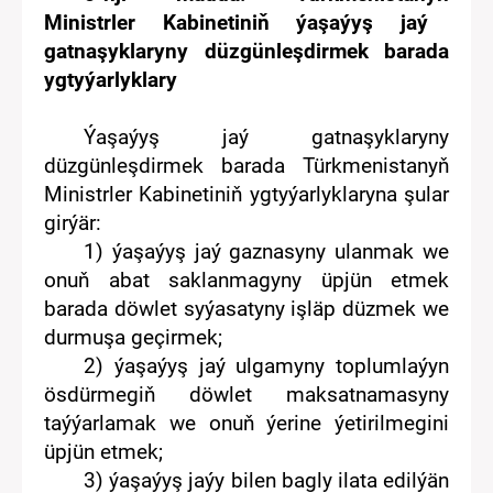
Ministrler Kabinetiniň ýaşaýyş jaý
gatnaşyklaryny düzgünleşdirmek barada
ygtyýarlyklary
Ý
aşaýyş jaý gatnaşyklaryny
düzgünleşdirmek
barada
Türkmenistanyň
Ministrler Kabineti
niň ygtyýarlyklaryna şular
girýär
:
1)
ýaşaýyş jaý gaznasyny
u
lanmak we
onuň abat
saklanmagyny üpjün etmek
barada
döwlet syýasatyny
işläp düzmek we
durmuşa
geçir
mek
;
2)
ýaşaýyş jaý
ulgamyny
toplumlaýyn
ösdürme
giň
döwlet maksatnama
sy
ny
taýýarla
mak
we
onuň
ýerine ýetirilmegini
üpjün e
tmek
;
3)
ýaşaýyş jaýy bilen bagly
ilata
edilýän