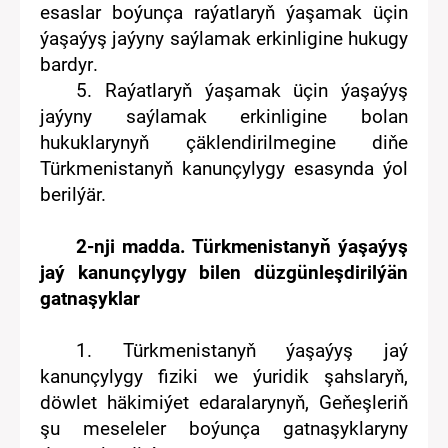
esaslar boýunça r
aýatlar
yň
ýaşamak üçin
ýaşaýyş jaýyny saýlamak erkinligine huku
g
y
bardyr
.
5
. Raýatlaryň ýaşamak üçin ýaşaýyş
jaýyny saýlamak erkinligine bolan
hukuklarynyň çäklendirilmegine diňe
Türkmenistanyň kanunçylygy
esasynda
ýol
berilýär.
2-nji madda. Türkmenistanyň ýaşaýyş
jaý kanunçylygy
bilen düzgünleşdirilýän
gatnaşyklar
1.
Türkmenistanyň ýaşaýyş jaý
kanunçylygy
fiziki we
ýuridik şahslaryň,
döwlet häkimiýet edaralarynyň
, Geňeşleriň
şu meseleler boýunça gatnaşyklaryny