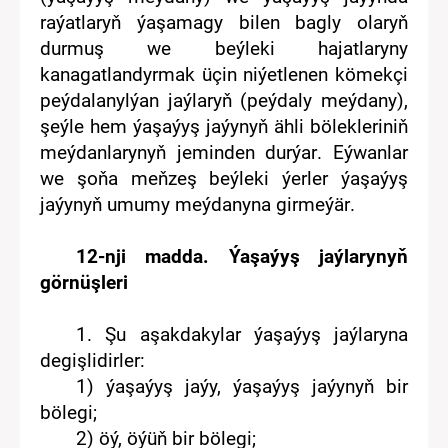
raýatlaryň ýaşamagy bilen bagly olaryň
durmuş we beýleki hajatlaryny
kanagatlandyrmak üçin niýetlenen kömekçi
peýdalanylýan
jaýlaryň
(peýdaly me
ý
dany)
,
şeýle
hem
ýaşaýyş jaýynyň ähli bölekleriniň
meýdan
lar
ynyň jeminden durýar
. E
ýwanlar
we
şoňa meňzeş beýleki
ýerler
ýaşaýyş
jaýynyň
umumy meýdanyna
girmeýär
.
1
2
-nji madda. Ýaşaýyş jaý
lar
ynyň
görnüşleri
1.
Şu
aşakdakylar
ý
aşaýyş jaý
lar
y
na
degişlidirler
:
1) ýaşaýyş jaýy, ýaşaýyş jaýynyň bir
bölegi;
2) öý, öýüň bir bölegi;