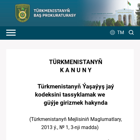
TM
TÜRKMENISTANYŇ
K A N U N Y
Türkmenistanyň
Ýaşaýyş jaý
kodeksini tassyklamak we
güýje girizmek hakynda
(Türkmenistanyň Mejlisiniň Maglumatlary,
2013 ý., № 1,
3
-nji madda
)