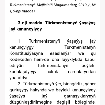
Türkmenistanyň Mejlisiniň Maglumatlary,
2019
ý., №
1
,
9
-nj
y
madda)
.
3-nji madda. Türkmenistanyň ýaşaýyş
jaý kanunçylygy
1.
Türkmenistanyň ýaşaýyş jaý
kanunçylygy Türkmenistanyň
Konstitusiýasyna esaslanýar we şu
Kodeksden hem-de oňa laýyklykda kabul
edilýän
Türkmenistanyň
beýleki
kadalaşdyryjy hukuk namalaryndan
ybaratdyr
.
2.
Türkmenistanyň ýe
r
,
binagärlik
,
şäher
gurluşygy hakynda
we beýleki
kanunçyly
gy
ýaşaýyş jaý gatnaşyklarynyň
düzgünleşdirilmegine
degişli böl
eg
inde,