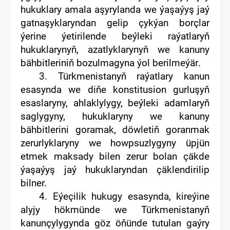
hukuklary amala aşyr
ylanda
we ýaşaýyş jaý
gatnaşyklaryndan gelip çykýan borçlar
ýerine ýetir
ilende
beýleki raýatlaryň
hukuklaryny
ň
, azatlyklaryny
ň
we kanuny
bähbitlerini
ň
boz
ulmagyna ýol berilmeýär
.
3. Türkmenistanyň raýatlary kanun
esasynda we diňe konstitusion gurluşyň
esaslaryny, ahlaklylygy, beýleki adamlaryň
saglygyny,
hukuklaryny we kanuny
bähbitlerini goramak, döwletiň goranmak
zerurlyklary
ny
we howpsuzlygyny üpjün
etmek maksady bilen zerur bolan çäkde
ýaşaýyş jaý hukuklaryndan çäklendirilip
bilner.
4.
E
ýeçilik hukugy esasynda,
kireýine
alyjy
hökmünde we Türkmenistanyň
kanunçylygynda göz öňünde tutulan gaýry