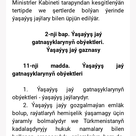
Ministrler Kabineti tarapyndan kesgitlenýän
tertipde we şertlerde bolýan ýerinde
ýaşaýyş jaýlary bilen üpjün edilýär.
2-
nji
bap
. Ýaşaýyş jaý
gatnaşyklarynyň obýektleri.
Ýaşaýyş jaý gaznasy
1
1
-nji madda. Ýaşaýyş jaý
gatnaşyklarynyň obýektleri
1. Ýaşaýyş jaý gatnaşyklarynyň
obýektleri
-
ýaşaýyş jaýlarydyr.
2.
Ý
aşaýyş jaýy
gozgalmaýan emläk
bolup
,
r
aýatlaryň hemişelik
ýaşamagy üçin
ýaramly
bolmalydyr we
Türkmenistanyň
kadalaşdyryjy hukuk namalary
bilen