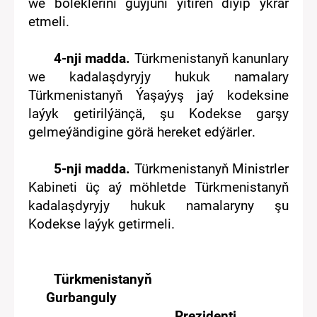
we böleklerini
güýjüni ýitiren diýip ykrar
etmeli.
4-nji madda.
Türkmenistanyň kanunlary
we kadalaşdyryjy hukuk namalary
Türkmenistanyň
Ýaşaýyş jaý
kodeksine
laýyk getirilýänçä,
şu K
odekse garşy
gelmeýändigine görä hereket edýärler
.
5
-nji madda
.
Türkmenistanyň Ministrler
Kabineti üç aý möhletde Türkmenistanyň
kadalaşdyryjy hukuk
namalary
ny şu
Kodekse
laýyk getir
me
li.
Türkmenistanyň
Gurbanguly
Prezidenti