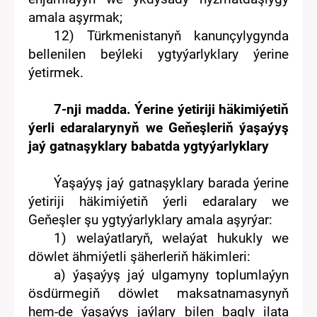
amala aşyrmak
;
12
)
Türkmenistanyň ka
nunçylygy
nda
bellenilen
beýleki
ygtyýarlyklary
ýerine
ýetirmek
.
7
-nj
i
madda.
Ý
erine ýetiriji häkimiýetiň
ýerli edaralarynyň
we Geňeşleriň ý
aşaýyş
jaý gatnaşyklary
babatda
ygtyýarlyklary
Ý
aşaýyş jaý gatnaşyklary
barada
ýerine
ýetiriji häkimiýetiň ýerli edaralary
we
Geňeşler
şu ygtyýarlyklary amala aşyrýar
:
1
) welaýat
laryň
, welaýat hukukly we
döwlet ähmiýetli
şäherleriň
häkimleri:
a)
ýaşaýyş jaý
ulgamyny
toplumlaýyn
ösdürme
giň
döwlet maksatnama
s
yny
ň
hem-de ýaşaýyş jaýlary bilen bagly
ilata