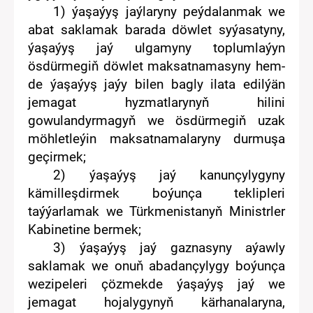
1)
ýaşaýyş jaý
lar
yny peýdalanmak we
abat
saklamak barada döwlet syýasatyny,
ýaşaýyş jaý
ulgamyny
toplumlaýyn
ösdürme
giň
döwlet maksatnama
s
yny
hem-
de ýaşaýyş jaýy bilen bagly
ilata
edilýän
jemagat hyzmat
lar
yny
ň
hilini
gowulandyrmagyň we
ösdürmegiň
uzak
möhletleýin
maksatnamalaryny
durmuşa
geçirmek;
2) ýaşaýyş jaý kanunçylygyny
kämilleşdirmek boýunça teklipleri
taýýarlamak we Türkmenistanyň Ministrler
Kabinetine bermek;
3) ýaşaýyş jaý
gaznasy
ny
aýawly
saklamak we onuň abadançylygy boýunça
wezipeleri çözmekde ýaşaýyş jaý we
jemagat hojalygynyň kärhanalaryna,