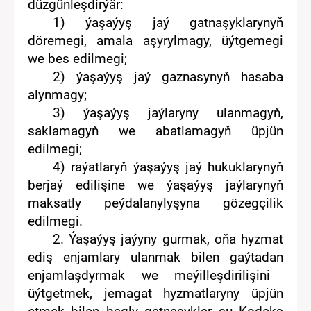
düzgünleşdirýär:
1) ýaşaýyş jaý gatnaşyklarynyň
döremegi, amala aşyrylmagy, üýtgemegi
we bes edilmegi
;
2)
ýaşaýyş jaý gaznasyny
ň
hasaba
alynmagy
;
3)
ýaşaýyş jaý
lar
yny
ulanmagyň
,
saklamagy
ň
we abatlamagy
ň
üpjün
e
dilmegi
;
4)
raýatlaryň ýaşaýyş jaý hukuklarynyň
berjaý edilişine we ýaşaýyş jaý
lar
ynyň
maksatly peýdalanylyşyna gözegçilik
e
dil
me
gi
.
2.
Ýaşaýyş jaýyny gurmak,
oňa hyzmat
ediş
enjam
lar
y
ulanmak bilen
gaýtadan
enjamlaşdyrmak
we meýilleşdirilişini
üýtgetmek, jemagat hyzmatlaryny üpjün