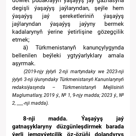
döwlet
pudaklaýyn
ýaşaýyş jaý gaznasyn
a
degişli
ýaşaýyş jaýlar
yn
dan, şeýle hem
ýaşaýyş jaý
şereket
leriniň ýaşaýyş
jaýlaryndan ýaşaýyş jaýyny berme
k
kadalarynyň ýerine ýetirlişine
gözegçilik
e
tmek
;
ä)
Türkmenistanyň kanunçylygynda
bellenilen
beýleki ygtyýarlyklary amala
aşyr
mak
.
(20
1
9
-
nj
y
ýylyň
2
-nj
i
martyn
da
ky we
2023-nji
ýylyň 3-nji iýunyndaky
Türkmenistanyň Kanunlarynyň
redaksiýasynda – Türkmenistanyň Mejlisiniň
Maglumatlary,
2019
ý., №
1
,
9
-nj
y
madda;
20
23
ý., №
2
,
___-nji
madda)
.
8
-nj
i
madda. Ýaşaýyş jaý
gatnaşyklaryny
düzgünleşdirmek barada
ýerli
jemgyýetçilik
öz-özüňi dolandyryş