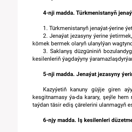
4-nji madda. Türkmenistanyň jenaýa
1. Türkmenistanyň jenaýat-ýerine ýe
2. Jenaýat jezasyny ýerine ýetirme
kömek bermek olaryň ulanylýan wagtynd
3. Saklanyş düzgüniniň bozulandygy
kesilenleriň ýagdaýyny ýaramazlaşdyrýan
5-nji madda. Jenaýat jezasyny ýeri
Kazyýetiň kanuny güýje giren a
kesgitnamasy ýa-da karary, şeýle hem
taýdan täsir ediş çärelerini ulanmagyň e
6-njy madda. Iş kesilenleri düzetm