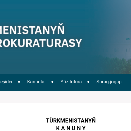
eşirler
Kanunlar
Ýüz tutma
Sorag-jogap
TÜRKMENISTANYŇ
K
A
N
U
N
Y