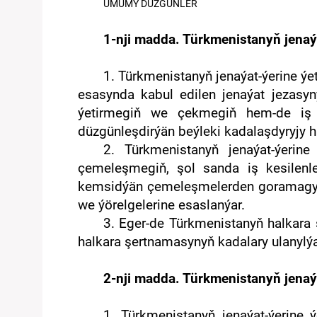
UMUMY DÜZGÜNLER
1-nji madda. Türkmenistanyň jenaýa
1. Türkmenistanyň jenaýat-ýerine ý
esasynda kabul edilen jenaýat jezasyn
ýetirmegiň we çekmegiň hem-de iş kes
düzgünleşdirýän beýleki kadalaşdyryjy 
2. Türkmenistanyň jenaýat-ýerine
çemeleşmegiň, şol sanda iş kesilenle
kemsidýän çemeleşmelerden goramagyň k
we ýörelgelerine esaslanýar.
3. Eger-de Türkmenistanyň halkara
halkara şertnamasynyň kadalary ulanylýa
2-nji madda. Türkmenistanyň jenaý
1. Türkmenistanyň jenaýat-ýerine 