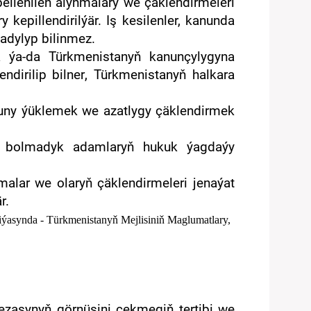
bellenilen alynmalary we çäklendirmeleri
kepillendirilýär. Iş kesilenler, kanunda
şadylyp bilinmez.
a ýa-da Türkmenistanyň kanunçylygyna
endiril
ip bilner
,
Türkmenistanyň halkara
rjuny ýüklemek we
azatlygy çäklendirmek
gy bolmadyk adamlaryň hukuk ýagdaýy
malar we olaryň çäklendirmeleri jenaýat
r.
iýasynda - Türkmenistanyň Mejlisiniň Maglumatlary,
 jezasynyň görnüşini çekmegiň tertibi we