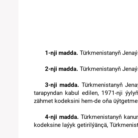
1-nji madda.
Türkmenistanyň
Jenaýa
2-nji madda.
Türkmenistanyň
Jenaýa
3
-nji madda.
Türkmenistanyň
Jenaý
tarapyndan kabul edilen, 1971-nji ýyly
zähmet kodeksini hem-de oňa üýtgetmeler 
4
-nji madda.
Türkmenistanyň
kanun
kodeksine laýyk getirilýänçä,
Türkmenis