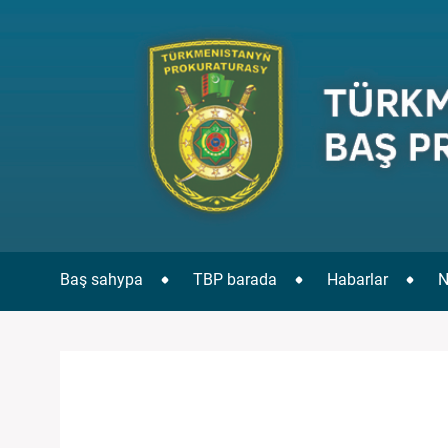
Baş sahypa
TBP barada
Habarlar
N