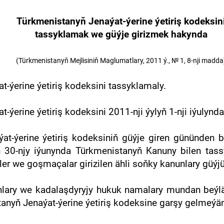
Türkmenistanyň
Jenaýat-ýerine ýetiriş
kodeksin
tassyklamak we güýje girizmek hakynda
(Türkmenistanyň Mejlisiniň Maglumatlary, 2011 ý., № 1, 8-nji madda
t-ýerine ýetiriş
kodeksini
tassyklamaly.
t-ýerine ýetiriş
kodeksini
2011-nji ýylyň 1-nji iýulynda
at-ýerine ýetiriş
kodeksiniň güýje giren gününden b
ň 30-njy iýunynda
Türkmenistanyň
Kanuny bilen tass
we goşmaçalar girizilen ähli soňky kanunlary güýjüni 
lary we kadalaşdyryjy hukuk namalary mundan beý
tanyň
Jenaýat-ýerine ýetiriş
kodeksine garşy gelmeýänd