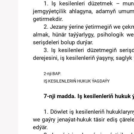
1. Iş kesilenleri düzetmek – mu
jemgyýetçilik ahlagyna, adamyň umumy
getirmekdir.
2. Jezany ýerine ýetirmegiň we çekme
almak, hünär taýýarlygy, psihologik w
serişdeleri bolup durýar.
3. Iş kesilenleri düzetmegiň seriş
derejesini, iş kesilenleriň ýaşyny, sagl
2-nji
BAP
.
IŞ KESILENLERIŇ HUKUK ÝAGDAÝY
7-nji madda. Iş kesilenleriň hukuk
1. Döwlet iş kesilenleriň hukuklary
we gaýry jenaýat-hukuk täsir ediş çärel
edýär.