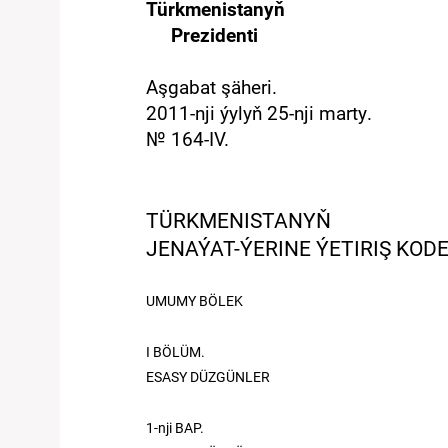
Türkmenistanyň
Prezidenti
Aşgabat şäheri.
20
11
-nj
i
ýylyň
25
-nji marty
.
№
164
-IV.
TÜRKMENISTANYŇ
JENAÝAT-ÝERINE ÝETIRIŞ KODE
UMUMY BÖLEK
I
BÖLÜM
.
ESASY DÜZGÜNLER
1-nji
BAP
.