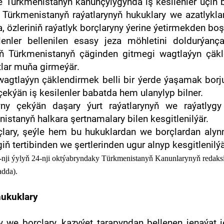
nde Türkmenistanyň kanunçylygynda iş kesilenler üçin 
Türkmenistanyň raýatlarynyň hukuklary we azatlyklary 
, özleriniň raýatlyk borçlaryny ýerine ýetirmekden bo
lenler
bellenilen esasy
jeza möhletini
dol
durýanç
yň
Türkmenistanyň çäginden gitme
gi
wagtlaýyn
çäkl
tlar
muňa
girmeýär
.
agtlaýyn çäklendir
mek
belli bir ýerde ýaşamak bo
ekýän iş kesilenler babatda hem ulanylyp bilner.
yny çekýän daşary ýurt raýatlarynyň we raýatly
stanyň halkara şertnamalary bilen kesgitlenilýär.
rçlary, şeýle hem bu hukuklardan we borçlardan alyn
ň tertibinden we şertlerinden ugur alnyp kesgitlenilýä
nji ýylyň 24-nji oktýabryndaky
Türkmenistanyň Kanun
lar
ynyň redaks
adda
).
hukuklary
ary we borçlary, kazyýet tarapyndan bellenen jenaýat