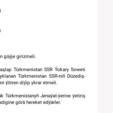
i
)
n güýje girizmeli.
aşlap
Türkmenistan
SSR Ýokary Soweti
yklanan
Türkmenista
n SSR-niň Düzediş-
ýitiren diýip ykrar etmeli.
läk
Türkmenistanyň
Jenaýat-ýerine ýetiriş
igine görä hereket edýärler.