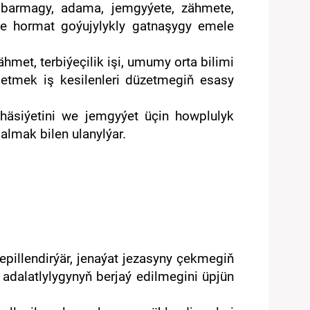
 barmagy, adama, jemgyýete, zähmete,
ne hormat goýujylykly gatnaşygy emele
hmet, terbiýeçilik işi, umumy orta bilimi
 etmek iş kesilenleri düzetmegiň esasy
ň häsiýetini we jemgyýet üçin howplulyk
almak bilen ulanylýar.
kepillendirýär, jenaýat jezasyny çekmegiň
 adalatlylygynyň berjaý edilmegini üpjün