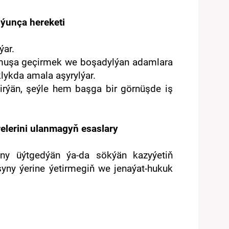
oýunça hereketi
ýar.
durmuşa geçirmek we boşadylýan adamlara
ykda amala aşyrylýar.
dirýän, şeýle hem başga bir görnüşde iş
relerini ulanmagyň esaslary
ny üýtgedýän ýa-da sökýän kazyýetiň
ny ýerine ýetirmegiň we jenaýat-hukuk