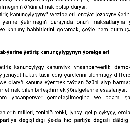
ilmeginiň öňüni almak bolup durýar.
tiriş kanunçylygynyň wezipeleri jenaýat jezasyny ýeri
y ýerine ýetirmegiň barşynda onuň maksatlaryna ý
yny we kanuny bähbitlerini goramak, şeýle hem dur
t-ýerine ýetiriş kanunçylygynyň ýörelgeleri
etiriş kanunçylygy kanunylyk, ynsanperwerlik, demok
ry jenaýat-hukuk täsir ediş çärelerini ulanmagy diff
ek we olaryň kanuna eýermek taýdan özüni alyp barmag
r etmek bilen birleşdirmek ýörelgelerine esaslanýar.
dam ynsanperwer çemeleşilmegine we adam şah
.
nleriň milleti, teniniň reňki, jynsy, gelip çykyşy, em
partiýa degişlidigi ýa-da hiç partiýa degişli däld