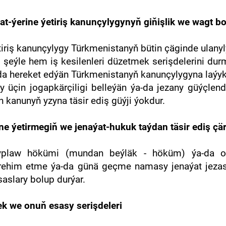
t-ýerine ýetiriş kanunçylygynyň giňişlik we wagt b
tiriş kanunçylygy Türkmenistanyň bütin çäginde ulanyl
k, şeýle hem iş kesilenleri düzetmek serişdelerini 
a hereket edýän Türkmenistanyň kanunçylygyna laýykl
 üçin jogapkärçiligi belleýän ýa-da jezany güýçlen
 kanunyň yzyna täsir ediş güýji ýokdur.
ne ýetirmegiň we jenaýat-hukuk taýdan täsir ediş çä
ýyplaw hökümi (mundan beýläk - höküm) ýa-da o
 rehim etme ýa-da günä geçme namasy jenaýat jezasy
saslary bolup durýar.
ek we onuň esasy serişdeleri