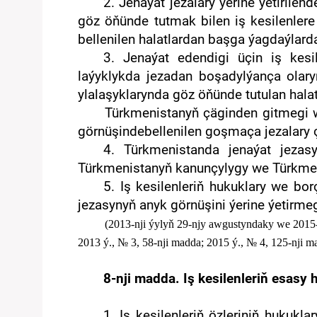
2. Jenaýat jezalary ýerine ýetirile
göz öňünde tutmak bilen iş kesilenlere 
bellenilen halatlardan başga ýagdaýlarda
3.
Jenaýat edendigi üçin i
ş kesi
laýyklykda j
eza
dan
boşa
dylýança olar
ylalaşyklarynda göz öňünde tutulan
hala
Türkmenistanyň çäginden gitmegi w
görnüşindebellenilen goşmaça jezalary ç
4. Türkmenistanda jenaýat jezas
Türkmenistanyň kanunçylygy we Türkmeni
5. Iş kesilenleriň hukuklary we bo
jezasynyň anyk görnüşini ýerine ýetirmegi
(2013-nji ýylyň 29-njy awgustyndaky we 2015-
2013 ý., № 3, 58
-nj
i
madda
; 2015 ý., № 4, 125-nji m
8-nji madda. Iş kesilenleriň esasy 
1. Iş kesilenleriň özleriniň hukukl