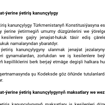
t-ýerine ýetiriş kanunçylygy
etiriş kanunçylygy Türkmenistanyň Konstitusiýasyna
y ýerine ýetirmegiň umumy düzgünlerini we ýörelgele
ilenlere gaýry jenaýat-hukuk täsir ediş çäreler
hukuk namalaryndan ybaratdyr.
 ýetiriş kanunçylygyny ulanmak jenaýat jezalaryn
ri gynamalardan, zorlukdan we iş kesilenlere be
epilliklerini berk berjaý etmäge degişli halkara h
 şertnamasynda şu Kodeksde göz öňünde tutulanlarda
r.
at-ýerine ýetiriş kanunçylygynyň maksatlary we wezi
ýetiriş kanunçylygynyň maksatlary iş kesilenleri dü