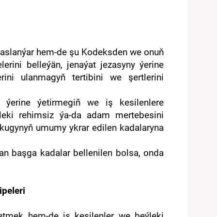
 esaslanýar hem-de şu Kodeksden we onuň
rini belleýän, jenaýat jezasyny ýerine
ini ulanmagyň tertibini we şertlerini
y ýerine ýetirmegiň we iş kesilenlere
ýleki rehimsiz ýa-da adam mertebesini
ukugynyň umumy ykrar edilen kadalaryna
n başga kadalar bellenilen bolsa, onda
peleri
zetmek hem-de iş kesilenler we beýleki