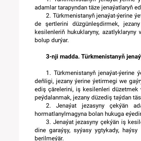
adamlar tarapyndan täze jenaýatlaryň ed
2. Türkmenistanyň jenaýat-ýerine ýe
de şertlerini düzgünleşdirmek, jezan
kesilenleriň hukuklaryny, azatlyklar
bolup durýar.
3-nji madda. Türkmenistanyň jenaýa
1. Türkmenistanyň jenaýat-ýerine ý
deňligi, jezany ýerine ýetirmegi we gaý
ediş çärelerini, iş kesilenleri düzetm
peýdalanmak, jezany düzediş taýdan täsi
2. Jenaýat jezasyny çekýän a
hormatlanylmagyna bolan hukuga eýedir
3. Jenaýat jezasyny çekýän iş kesile
dine garaýşy, syýasy ygtykady, haýsy 
berilmeýär.