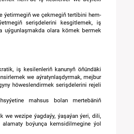
ne ýetirmegiň we çekmegiň tertibini hem-
etmegiň serişdelerini kesgitlemek, iş
muşa uýgunlaşmakda olara kömek bermek
ratik, iş kesilenleriň kanunyň öňündäki
erensirlemek we aýratynlaşdyrmak, mejbur
yny höweslendirmek serişdelerini rejeli
syýetine mahsus bolan mertebäniň
läk we wezipe ýagdaýy, ýaşaýan ýeri, dili,
igi alamaty boýunça kemsidilmegine ýol