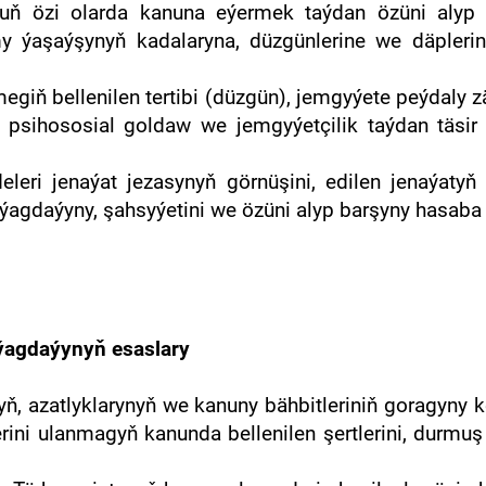
nuň özi olarda kanuna eýermek taýdan özüni alyp
 ýaşaýşynyň kadalaryna, düzgünlerine we däpleri
giň bellenilen tertibi (düzgün), jemgyýete peýdaly zä
e psihososial goldaw we jemgyýetçilik taýdan täsir
deleri jenaýat jezasynyň görnüşini, edilen jenaýaty
yk ýagdaýyny, şahsyýetini we özüni alyp barşyny hasaba 
 ýagdaýynyň esaslary
nyň, azatlyklarynyň we kanuny bähbitleriniň goragyny 
erini ulanmagyň kanunda bellenilen şertlerini, durmuş