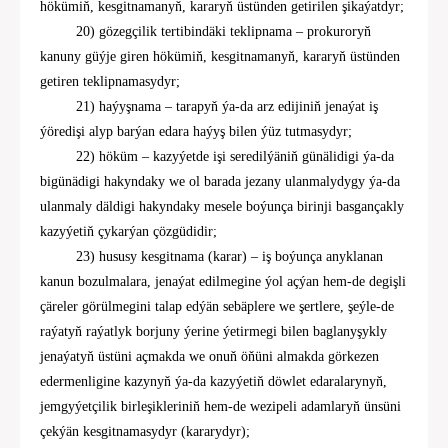
hökümiň, kesgitnamanyň, kararyň üstünden
getirilen
şikaýatdyr;
20) gözegçilik tertibindäki teklipnama
–
prokuroryň
kanuny güýje giren hökümiň, kesgitnamanyň, kararyň üstünden
getiren teklipnamasydyr;
21
)
haýyşnama – tarapyň ýa-da arz edijiniň jenaýat iş
ýöredişi alyp barýan edara haýyş bilen ýüz tutmasydyr;
2
2)
höküm
–
kazyýetde işi seredilýäniň günä
li
digi ýa-da
bigünädigi hakyndaky we ol barada jezany ulanmalydygy ýa-da
ulanmaly däldigi hakyndaky mesele boýunça birinji basgançakly
kazyýetiň
çykarýan
çözgüdidir;
2
3
)
hususy kesgitnama (karar)
–
iş boýunça
an
yklanan
kanun bozulmalara, jenaýat edilmegine ýol açýan hem-de degişli
çäreler görülmegini talap edýän sebäplere we şertlere
, şeýle-de
raýatyň raýatlyk borjuny ýerine ýetirmegi bilen baglanyşykly
jenaýatyň üstüni açmakda we onuň öňüni almakda görkezen
edermenligine kazynyň ýa-da
kazyýetiň döwlet edaralarynyň,
jemgyýetçilik birleşikleriniň hem-de wezipeli adamlaryň ünsüni
çekýän kesgitnamasydyr (kararydyr);