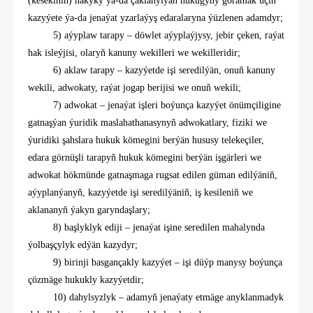
(kesekiniň) hakyky ýa-da çaklanylýan hukugyny goramak üçin
kazyýete ýa-da jenaýat yzarlaýyş edaralaryna ýüzlenen adamdyr;
5
) aýyplaw tarapy – döwlet aýyplaýjysy, jebir çeken, raýat
hak isleýjisi, olaryň kanuny wekilleri we wekilleridir;
6
) aklaw tarapy – kazyýetde işi seredilýän, onuň kanuny
wekili, adwokaty, raýat jogap berijisi we onuň wekili;
7) adwokat
– jenaýat işleri boýunça kazyýet önümçiligine
gatnaşýan
ýuridik
maslahathanasynyň
adwokat
lary, fiziki we
ýuridiki şahslara hukuk kömegini berýän hususy telekeçiler,
edara görnüşli tarapyň hukuk kömegini berýän işgärleri we
adwokat
hökmünde gatnaşmaga rugsat edilen güman edilýäniň,
aýyplanýanyň, kazyýetde işi seredilýäniň, iş kesileniň we
aklananyň ýakyn garyndaşlary;
8
) başlyklyk ediji
–
jenaýat işine seredilen mahalynda
ýolbaşçylyk edýän kazydyr;
9)
birinji basgançakly kazyýet
–
işi düýp manysy boýunça
çözmäge
hukukly
kazyýetdir;
10) dahylsyzlyk
–
adamyň jenaýaty etmäge anyklanmadyk