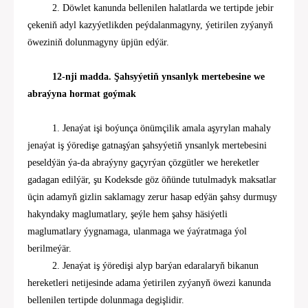
2. Döwlet kanunda bellenilen halatlarda we tertipde jebir
çekeniň adyl kazyýetlikden peýdalanmagyny, ýetirilen zyýanyň
öweziniň dolunmagyny üpjün edýär.
12-nji madda. Şahsyýetiň ynsanlyk mertebesine we
abraýyna hormat goýmak
1. Jenaýat işi boýunça önümçilik amala aşyrylan mahaly
jenaýat iş ýöredişe gatnaşýan şahsyýetiň ynsanlyk mertebesini
peseldýän ýa-da abraýyny gaçyrýan çözgütler we hereketler
gadagan edilýär, şu Kodeksde göz öňünde tutulmadyk maksatlar
üçin adamyň gizlin saklamagy zerur hasap edýän şahsy durmuşy
hakyndaky maglumatlary, şeýle hem şahsy häsiýetli
maglumatlary ýygnamaga, ulanmaga we ýaýratmaga ýol
berilmeýär.
2. Jenaýat iş ýöredişi alyp barýan edaralaryň bikanun
hereketleri netijesinde adama ýetirilen zyýanyň öwezi kanunda
bellenilen tertipde dolunmaga degişlidir.