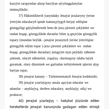
kazyýet tarapyndan alnyp barylýan aýrybaşgalanylan
önümçilik
dir
;
3
7
) Häkimlikleriň ýanyndaky Jenaýat jezalaryny ýerine
ýetirýän edaralaryň işinde kanunçylygyň berjaý edilişine
gözegçiligi güýçlendirmek hem-de jeza çäresini çekýänler we
ondan boşap, gözegçilikde duranlar bilen iş geçirýän gözegçilik
topary (mundan beýläk –jenaýat jezasynyň ýerine ýetirilişine
gözegçilik edýän topar )-jeza çäresini çekýänleri we ondan
boşap, gözegçilikde duranlary jemgyýet üçin peýdaly zähmete
çekmek, olaryň zähmetini, ýaşaýyş –durmuşyny talaba laýyk
guramak, olary düzetmek we gaýtadan terbiýelemek işlerini alyp
barýan topar;
38)
j
enaýat kanuny
–
Türkmenistanyň Jenaýat kodeksidir;
39) jenaýat yzarlaýşyny amala aşyrýan edaralar we
adamlar – anyklaýyş, derňew edaralary, anyklaýjy, sülçi we
prokuror;
40
)
jenaýat yzarlaýyş – hakykat ýüzünde edilen
hereketlerde jenaýat kanunynda gadagan edilen etmişli