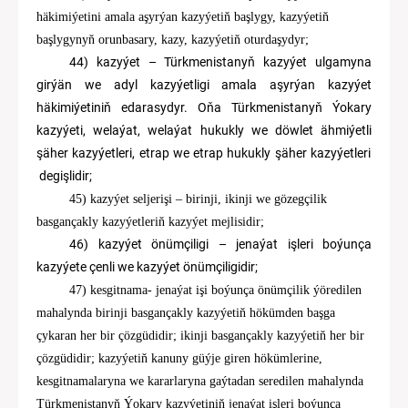
häkimiýetini amala aşyrýan kazyýetiň başlygy, kazyýetiň
başlygynyň orunbasary, kazy, kazyýetiň oturdaşydyr;
44)
k
azyýet
–
Türkmenistanyň kazyýet ulgamyna
girýän we
adyl kazyýetligi amala aşyrýan
kazyýet
häkimiýetiniň edarasydyr. Oňa Türkmenistanyň Ýokary
kazyýeti, welaýat
, welaýat hukukly we döwlet ähmiýetli
ş
äher
kazyýetleri, etrap we
etrap hukukly
şäher kazyýetleri
degişlidir;
45)
kazyýet seljerişi
–
birinji
, ikinji we gözegçilik
basgançakly kazyýet
ler
iň
kazyýet mejlisidir
;
46) kazyýet önümçiligi – jenaýat işleri boýunça
kazyýete çenli we kazyýet önümçiligidir;
4
7
)
kesgitnama- jenaýat işi boýunça önümçilik ýöredilen
mahalynda birinji basgançakly kazyýetiň hökümden başga
çykaran her bir çözgüdidir; ikinji basgançakly kazyýetiň her bir
çözgüdidir; kazyýetiň kanuny güýje giren hökümlerine,
kesgitnamalaryna we kararlaryna gaýtadan seredilen mahalynda
Türkmenistanyň Ýokary kazyýetiniň jenaýat işleri boýunça