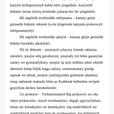
kazyýet kollegiýasynyň kabul eden çözgüdidir; kazyýetiň
hökümi ýerine ýetiriş tertibinde çykaran her bir çözgüdidir;
48
) nägilelik tertibindäki teklipnama
–
kanuny güýje
girmedik hökümi sökmek ýa-da üýtgetmek hakynda prokuroryň
teklipnamasydyr;
49
)
nägilelik tertibindäki şikaýat
–
kanuny güýje girmedik
höküm baradaky şikaýatdyr;
50
)
öý dökmek – jenaýatyň yzlaryny özünde saklaýan
närseleri, jenaýat ediş gurallaryny, jenaýatly ýol bilen gazanylan
zatlary we gymmatlyklary, jenaýat işi üçin möhüm subut edijilik
ähmiýeti bolup biljek başga zatlary, resminamalary gözläp
tapmak we almak, jenaýat yz
ar
laýşyndan gizlenýän adamlary
tutup saklamak maksady bilen şu Kodeksde bellenilen tertipde
geçirilýän derňew hereketleridir;
51
)
prokuror
–
Türkmenistanyň Baş prokurory
we oňa
tabyn prokurorlar
,
olaryň orunbasarlary, degişli ygtyýarlyklary
bolan uly kömekçileri we kömekçileri, baş müdirlikleriň we
müdirlikleriň
müdirleri
hem-de orunbasarlary, baş bölümleriň