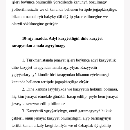
işleri boýunça önümçilik ýöredilende kanunyň bozulmagy
ýolberilmesizdir we ol kanunda bellenen tertipde jogapkärçilige,
bikanun namalaryň hakyky däl diýlip ykrar edilmegine we
olaryň sökülmegine getirýär.
10-njy madda. Adyl kazyýetligiň diňe kazyýet
tarapyndan amala aşyrylmagy
1. Türkmenistanda jenaýat işleri boýunça adyl kazyýetlik
diňe kazyýet tarapyndan amala aşyrylýar. Kazyýetiň
ygtyýarlarynyň kimdir biri tarapyndan bikanun eýelenmegi
kanunda bellenen tertipde jogapkärçilige
elt
ýär.
2. Diňe kanuna
laýyklykda we kazyýetiň hökümi bolmasa,
hiç kim jenaýat etmekde günäkär hasap edilip, şeýle hem jenaýat
jezasyna sezewar edilip bilinmez.
3. Kazyýetiň ygtyýar
ly
lygy, onuň garamagynyň
hukuk
çä
kler
i, onuň jenaýat
kazyýet önümçiligini
alyp barmagynyň
tertibi kanun
arkaly
kesgitlenilýär we ol özbaşdak üýtgedilip