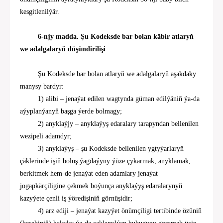
kesgitlenilýär.
6-njy madda. Şu Kodeksde bar bolan käbir atlaryň
we adalgalaryň düşündirilişi
Şu Kodeksde bar bolan atlaryň we adalgalaryň aşakdaky
manysy bardyr:
1) alibi – jenaýat ed
il
en wagtynda güman edilýäniň ýa-da
aýyplanýanyň başga ýerde bolmagy;
2
)
anyklaýjy – anyklaýyş edaralary tarapyndan bellenilen
wezipeli adamdyr;
3
) anyklaýyş – şu Kodeksde bellenilen ygtyýarlaryň
çäklerinde işiň boluş ýagdaýyny ýüze çykarmak, anyklamak,
berkitmek hem-de jenaýat eden adamlary jenaýat
jogapkärçiligine çekmek boýunça anyklaýyş edaralarynyň
kazyýete çenli iş ýöredişiniň görnüşidir;
4
)
arz ediji
–
jenaýat
kazyýet önümçiligi
tertibinde özüniň