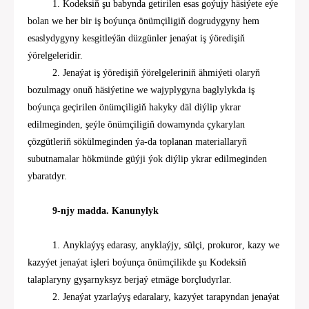
1.
Kodeksiň
şu babynda getirilen
esas goýujy
häsiýete eýe
bolan we her bir iş boýunça önümçiligiň dogrudygyny hem
esaslydygyny kesgitleýän düzgünler jenaýat iş ýöredişiň
ýörelgeleridir.
2. Jenaýat iş ýöredişiň ýörelgeleriniň ähmiýeti olaryň
bozulmagy onuň häsiýetine we wajyplygyna baglylykda iş
boýunça geçirilen önümçiligiň hakyky däl diýlip ykrar
edilmeginden, şeýle önümçiligiň dowamynda çykarylan
çözgütleriň sökülmeginden ýa-da toplanan
material
laryň
subutnamalar hökmünde güýji ýok diýlip ykrar edilmeginden
ybaratdyr.
9-njy madda. Kanunylyk
1.
A
nyklaýyş edarasy, anyklaýjy
,
sülçi, prokuror
, kazy
we
k
azyýet jenaýat işleri boýunça önümçilikde şu
Kodeksiň
talaplaryny gyşarnyksyz berjaý etmäge borçludyrlar.
2
.
J
enaýat yzarlaýyş edaralary,
k
azyýet
tarapyndan jenaýat