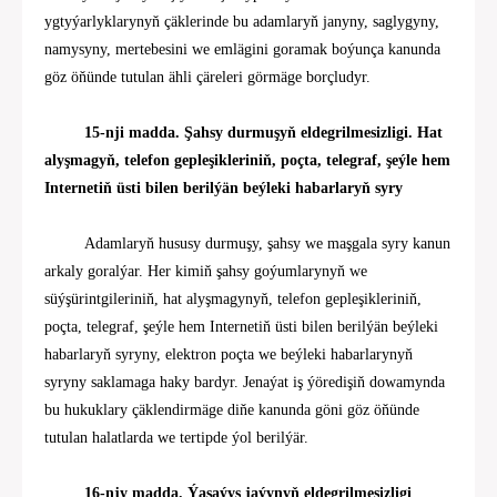
ygtyýarlyklarynyň çäklerinde bu adamlaryň janyny, saglygyny,
namysyny, mertebesini we emlägini goramak boýunça kanunda
göz öňünde tutulan ähli çäreleri görmäge borçludyr.
15-nji madda. Şahsy durmuşyň eldegrilmesizligi. Hat
alyşmagyň, telefon gepleşikleriniň, poçta, telegraf
, şeýle hem
Internetiň üsti bilen berilýän
beýleki habarlaryň syry
Adamlaryň hususy durmuşy, şahsy we maşgala syry kanun
arkaly goralýar. Her kimiň şahsy goýumlarynyň we
süýşürintgileriniň, hat alyşmagynyň, telefon gepleşikleriniň,
poçta, telegraf,
şeýle hem Internetiň üsti bilen
berilýän
beýleki
habarlaryň syry
ny,
elektron
poçta
we beýleki habarlarynyň
syryny saklamaga haky bardyr. Jenaýat iş ýöredişiň dowamynda
bu hukuklary çäklendirmäge diňe kanunda göni göz öňünde
tutulan halatlarda we tertipde ýol berilýär.
16-njy madda. Ýaşaýyş jaýynyň eldegrilmesizligi