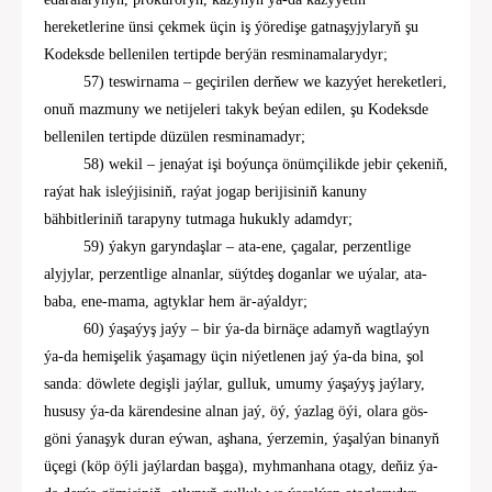
hereketlerine ünsi çekmek üçin iş ýöredişe gatnaşyjylaryň şu
Kodeksde
bellenilen tertipde berýän resminama
larydyr
;
5
7
) teswirnama
–
geçirilen derňew we kazyýet hereketleri,
onuň mazmuny we netijeleri takyk beýan edilen, şu Kodeksde
bellenilen tertipde düzülen resminamadyr;
5
8
) wekil
–
jenaýat işi boýunça önümçilikde jebir çekeniň,
raýat hak isleýjisiniň, raýat jogap berijisiniň kanuny
bähbitleriniň tarapyny tutmaga
hukukly
adamdyr;
59) ýakyn garyndaşlar
–
ata-ene, çagalar, perzentlige
alyjylar, perzentlige alnanlar, süýtdeş doganlar we uýalar, ata-
baba, ene-mama, agtyklar hem är-aýaldyr;
60) ýaşaýyş jaýy
–
bir ýa-da birnäçe adamyň wagtlaýyn
ýa-da hemişelik ýaşamagy üçin niýetlenen jaý ýa-da bina, şol
sanda: döwlet
e
degişli jaýlar, gulluk, umumy
ýaşaýyş jaýlary,
hususy ýa-da kärendesine alnan jaý, öý,
ýazlag öýi
, olara gös-
göni ýanaşyk duran eýwan,
aşhana, ýe
rzemin, ýaşalýan binanyň
üçegi (köp öýli jaýlardan başga), myhmanhana otagy, deňiz ýa-