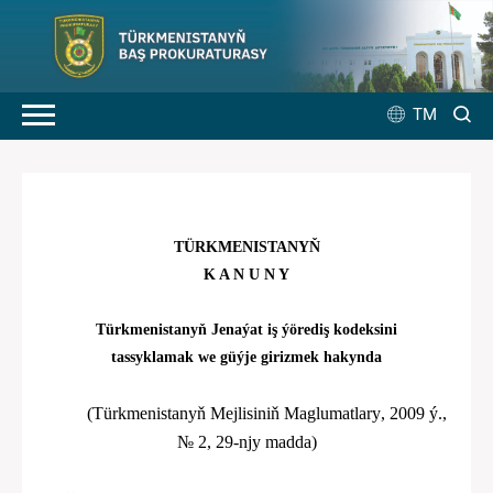
TM
TÜRKMENISTANYŇ
K A N U N Y
Türkmenistanyň Jenaýat iş ýörediş kodeksini
tassyklamak we güýje girizmek hakynda
(Türkmenistanyň Mejlisiniň Maglumatlary
,
200
9
ý.,
№
2
,
29-njy
madda)