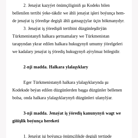
2. Jenaýat kazyýet önümçiliginiň
şu Kodeks
bilen
bellenilen tertibi ýeke-täkdir we ähli jenaýat işleri boýunça hem-
de jenaýat iş ýöredişe degişli ähli gatna
ş
yjylar üçin hökmanydyr.
3. Jenaýat iş ýöredişiň tertibini düzgünleşdirýän
Türkmenistanyň halkara şertnamalary we Türkmenistan
tarapyndan ykrar edilen halkara hukugynyň umumy ýörelgeleri
we kadalary
jenaýat iş ýörediş hukugynyň aýrylmaz bölegidir.
2-nji madda. Halkara ylalaşyklary
Eger Türkmenistanyň halkara ylalaşyklarynda şu
Kodeksde beýan edilen düzgünlerden başga düzgünler bellenen
bolsa, onda halkara ylalaşyklarynyň düzgünleri ulanylýar.
3-nji madda. Jenaýat iş ýörediş kanunynyň wagt we
giňişlik boýunça hereketi
1. Jenaýat işi boýunça önümçilikde degişli tertipde