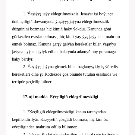
1. Ýaşaýyş jaýy eldegrilmesizdir. Jenaýat işi boýunça
önümçiligiň dowamynda ýaşaýyş jaýyna eldegrilmesizlik
düzgünini bozmaga hiç kimiň haky ýokdur. Kanunda göni
görkezilen esaslar bolmasa, hiç kimi ýaşaýyş jaýyndan mahrum
etmek bolmaz. Kanuna garşy gelýän hereketler bilen ýaşaýyş
jaýyna hyýanatçylyk edilen halatynda adamyň ony goramaga
haky bardyr.
2. Ýaşaýyş jaýyna girmek bilen baglanyşykly iş ýörediş
hereketleri diňe şu Kodeksde göz öňünde tutulan esaslarda we
tertipde geçirilip bilner.
17-nji madda. Eýeçiligiň eldegrilmesizligi
1. Eýeçiligiň eldegrilmesizligi kanun tarapyndan
kepillendirilýär. Kazyýetiň çözgüdi bolmasa, hiç kim öz
eýeçiliginden mahrum edilip bilinmez.
2. Diňe şu Kodeksde görkezilen halatlarda we tertipde iş