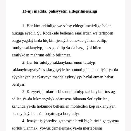
13-nji madda. Şahsyýetiň eldegrilmesizligi
1. Her kim erkinlige we şahsy eldegrilmesizlige bolan
hukuga eýedir. Şu Kodeksde bellenen esaslardan we tertipden
başga ýagdaýlarda hiç kim jenaýat etmekde güman edilip,
tutulyp saklanylyp, tussag edilip ýa-da başga ýol bilen
azatlykdan mahrum edilip bilinmez.
2. Her bir tutulyp saklanylana, onuň tutulyp
saklanylmagynyň esaslary, şeýle hem onuň güman edilýän ýa-da
aýyplanýan jenaýatynyň maddalaşdyrylyşy haýal etmän habar
berilýär.
3. Kazyýet, prokuror bikanun tutulyp saklan
yl
an, tussag
edilen ýa-da lukmançylyk edarasyna bikanun ýerleşdirilen,
kanunda ýa-da hökümde bellenilen möhletden köp saklanylýan
adamy haýal etmän boşatmaga borçludyr.
4. Jenaýat iş ýöredişe gatnaşýanlaryň hiç biriniň garşysyna
zorluk ulanmak, ýowuz çemeleşmek ýa-da mertebesini