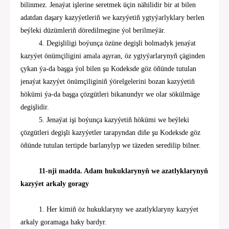
bilinmez. Jenaýat işlerine seretmek üçin nähilidir bir at bilen
adatdan daşary kazyýetleriň we kazyýeti
ň ygtyýarlyklary berlen
beýleki düzümleriň
döredilmegine ýol berilmeýär.
4.
Degişliligi boýunça
özüne degişli bolmadyk jenaýat
kazyýet
önümçiligi
ni
amala aşyran
, ö
z ygtyýar
lar
ynyň çäginden
çykan
ýa-da başga ýol bilen şu
Kodeksde
göz öňünde tutulan
jenaýat
kazyýet önümçiliginiň
ýörelgelerini boz
an
kazyýet
iň
hökümi ýa-da başga çözgütleri bikanundyr we olar sökülmäge
degişlidir.
5. Jenaýat işi boýunça kazyýetiň hökümi we beýleki
çözgütleri degişli kazyýetler tarapyndan diňe şu
Kodeksde
göz
öňünde tutulan tertipde barlanylyp we
täzeden
seredilip bilner.
11-nji madda. Adam hukuklarynyň we azatlyklarynyň
kazyýet arkaly goragy
1.
Her kimiň öz hukuklaryny we azatlyklaryny kazyýet
arkaly goramaga haky bardyr.