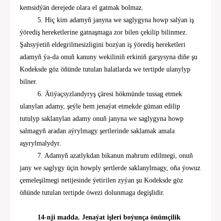
kemsidýän derejede olara el gatmak bolmaz.
5. Hiç kim adamyň janyna we saglygyna howp salýan iş
ýörediş hereketlerine gatnaşmaga zor bilen çekilip bilinmez.
Şahsyýetiň eldegrilmesizligini bozýan iş ýörediş hereketleri
adamyň ýa-da onuň kanuny wekiliniň erkiniň garşysyna diňe şu
Kodeksde göz öňünde tutulan halatlarda we tertipde ulanylyp
bilner.
6.
Ätiýaçsyzlandyryş
çäresi hökmünde tussag etmek
ulanylan adamy, şeýle hem jenaýat etmekde güman edilip
tutulyp saklanylan adamy onuň janyna we saglygyna howp
salmagyň aradan aýrylmagy şertlerinde saklamak amala
aşyrylmalydyr.
7. Adamyň azatlykdan bikanun mahrum edilmegi, onuň
jany we saglygy üçin howply şertlerde saklanylmagy, oňa ýowuz
çemeleşilmegi netijesinde ýetirilen zyýan şu Kodeksde göz
öňünde tutulan tertipde öwezi dolunmaga degişlidir.
14-nji madda. Jenaýat işleri boýunça önümçilik