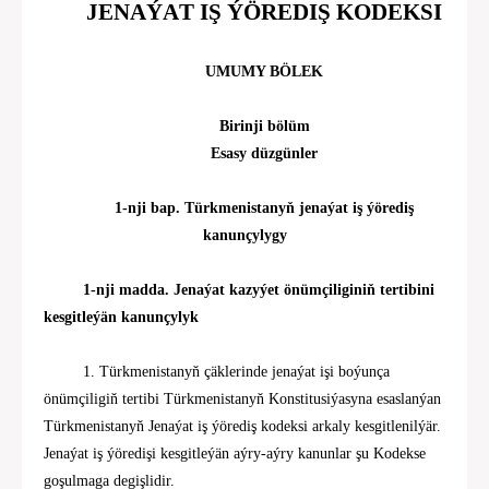
JENAÝ
A
T
IŞ
ÝÖREDIŞ
KODEKSI
UMUMY BÖLEK
Birinji bölüm
Esasy düzgünler
1-nji
bap. Türkmenistanyň jenaýat iş ýörediş
kanunçylygy
1-nji madda. Jenaýat kazyýet önümçiliginiň tertibini
kesgitleýän kanunçylyk
1. Türkmenistanyň çäklerinde jenaýat işi boýunça
önümçiligiň tertibi Türkmenistanyň Konstitusiýasyna esaslanýan
Türkmenistanyň Jenaýat iş ýörediş kodeksi arkaly kesgitlenilýär.
Jenaýat iş ýöredişi kesgitleýän aýry-aýry kanunlar şu Kodekse
goşulmaga degişlidir.