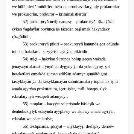
we bölümleriň
müdirleri
hem-de orunbasarlary, uly prokurorlar
we prokurorlar, prokuror – kriminalistlerdir;
5
2
) prokuroryň netijenamasy
–
prokuroryň
täze ýüze
çykan ýagdaýlar boýunça işi täzeden başlamak hakyndaky
çözgüdidir;
53) prokuroryň pikiri
–
prokuroryň kanunda göz öňünde
tutulan halatlarda kazyýetde aýdýan pikiridir;
5
4
) sülçi
–
hakykat ýüzünde bolup geçen wakada
jenaýatyň alamatlarynyň bardygyny ýa-da ýokdugyny, şol
hereketleri etmekde güman edilýän adamyň günälidigini
tassyklaýan ýa-da tassyklamaýan subutnamalary toplamak işini
amala aşyrýan
prokuratura, içeri işler
,
milli howpsuzlyk
edaralarynyň
wezipeli adamydyr;
55
) taraplar – kazyýet seljerişinde bäsleşik we
deňhukuklylyk esasynda aýyplawy we aklawy amala aşyrýan
edaralar we adamlardyr;
56
)
teklipnama
,
şikaýat – anyklaýyş, deslapky derňew
edaralarynyň, prokuroryň
, kazynyň
ýa-da kazyýetiň