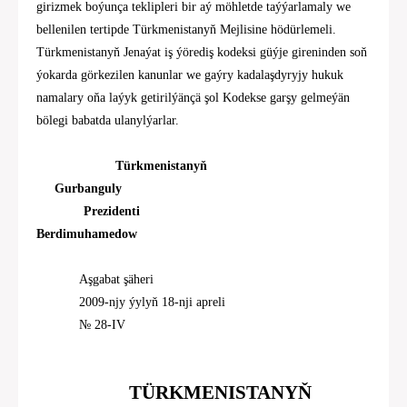
girizmek boýunça teklipleri bir aý möhletde taýýarlamaly we
bellenilen tertipde Türkmenistanyň Mejlisine hödürlemeli.
Türkmenistanyň Jenaýat iş ýörediş kodeksi güýje gireninden soň
ýokarda görkezilen kanunlar we gaýry kadalaşdyryjy hukuk
namalary oňa laýyk getirilýänçä şol Kodekse garşy gelmeýän
bölegi babatda ulanylýarlar.
Türkmenistanyň
Gurbanguly
Prezidenti
Berdimuhamedow
Aşgabat şäheri
2009-njy ýylyň
18
-nj
i
apreli
№
28
-IV
TÜRKMENISTANYŇ