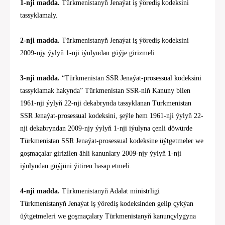
1-nji madda.
Türkmenistanyň Jenaýat iş ýörediş kodeksini
tassyklamaly.
2-nji madda.
Türkmenistanyň Jenaýat iş ýörediş kodeksini
2009-njy ýylyň 1-nji iýulyndan güýje girizmeli.
3-nji madda.
“Türkmenistan SSR Jenaýat-prosessual kodeksini
tassyklamak hakynda” Türkmenistan SSR-niň Kanuny bilen
1961-nji ýylyň 22-nji dekabrynda tassyklanan Türkmenistan
SSR Jenaýat-prosessual kodeksini, şeýle hem 1961-nji ýylyň 22-
nji dekabryndan 2009-njy ýylyň 1-nji iýulyna çenli döwürde
Türkmenistan SSR Jenaýat-prosessual kodeksine üýtgetmeler we
goşmaçalar girizilen ähli kanunlary 2009-njy ýylyň 1-nji
iýulyndan güýjüni ýitiren hasap etmeli.
4-nji madda.
Türkmenistanyň Adalat ministrligi
Türkmenistanyň Jenaýat iş ýörediş kodeksinden gelip
ç
ykýan
üýtgetmeleri we goşmaçalary Türkmenistanyň kanunçylygyna