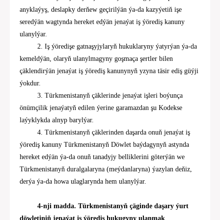
anyklaýyş, deslapky derňew geçirilýän ýa-da kazyýetiň işe
seredýän wagtynda
hereket edýän
jenaýat iş ýörediş kanuny
ulanylýar.
2. Iş ýöredişe gatnaşyjylaryň hukuklaryny ýatyrýan ýa-da
kemeldýän, olaryň ulanylmagyny goşmaça şertler bilen
çäklendirýän jenaýat iş ýörediş kanunynyň yzyna täsir ediş güýji
ýokdur.
3. Türkmenistanyň çäklerinde jenaýat işleri boýunça
önümçilik jenaýatyň edilen ýerine garamazdan şu Kodekse
laýyklykda alnyp barylýar.
4. Türkmenistanyň çäklerinden daşarda onuň jenaýat iş
ýörediş kanuny Türkmenistanyň Döwlet baýdagynyň astynda
hereket edýän ýa-da onuň tanadyjy
belliklerini göterýän we
Türkmenistanyň duralgalaryna (meýdanlaryna) ýazylan deňiz,
derýa ýa-da howa ulaglarynda hem ulanylýar.
4-nji madda. Türkmenistanyň çäginde daşary ýurt
döwletiniň jenaýat iş ýörediş hukugyny ulanmak