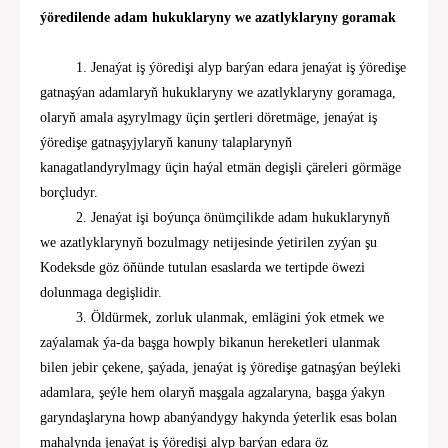
ýöredilende adam hukuklaryny we azatlyklaryny goramak
1. Jenaýat iş ýöredişi alyp barýan edara jenaýat iş ýöredişe
gatnaşýan adamlaryň hukuklaryny we azatlyklaryny goramaga,
olaryň amala aşyrylmagy üçin şertleri döretmäge, jenaýat iş
ýöredişe gatnaşyjylaryň kanuny talaplarynyň
kanagatlandyrylmagy üçin haýal etmän degişli çäreleri görmäge
borçludyr.
2. Jenaýat işi boýunça önümçilikde adam hukuklarynyň
we azatlyklarynyň bozulmagy netijesinde ýetirilen zyýan şu
Kodeksde göz öňünde tutulan esaslarda we tertipde öwezi
dolunmaga degişlidir.
3. Öldürmek, zorluk ulanmak, emlägini ýok etmek we
zaýalamak ýa-da başga howply bikanun hereketleri ulanmak
bilen jebir çekene, şaýada, jenaýat iş ýöredişe gatnaşýan beýleki
adamlara, şeýle hem olaryň maşgala agzalaryna, başga ýakyn
garyndaşlaryna howp abanýandygy hakynda ýeterlik esas bolan
mahalynda jenaýat iş ýöredişi alyp barýan edara öz