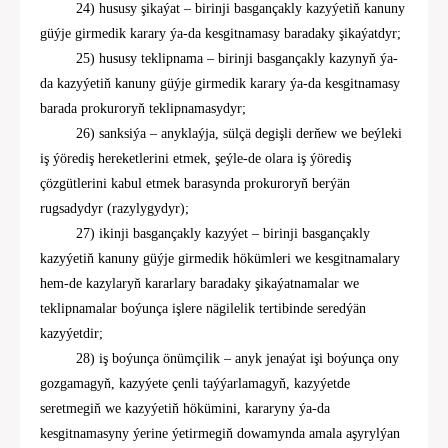
2
4
)
hususy şikaýat
–
birinji basgançakly kazyýetiň kanuny
güýje girmedik karary ýa-da kesgitnamasy baradaky şikaýatdyr;
2
5
)
hususy
teklipnama
–
birinji basgançakly kazynyň ýa-
da kazyýetiň kanuny güýje girmedik karary ýa-da kesgitnamasy
barada prokuroryň teklipnamasydyr
;
2
6
)
sanksiýa
– anyklaýja, sülçä degişli derňew we beýleki
iş ýörediş hereketlerini etmek, şeýle-de olara iş ýörediş
çözgütlerini kabul etmek barasynda prokuroryň berýän
rugsadydyr (razylygydyr);
2
7
)
ikinji basgançakly kazyýet
–
birinji basgançakly
kazyýetiň kanuny güýje girmedik hökümleri we kesgitnamalary
hem-de kazylaryň kararlary baradaky şikaýatnamalar we
teklipnamalar
boýunça işlere nägilelik tertibinde seredýän
kazyýetdir;
2
8
)
iş boýunça önümçilik
–
anyk jenaýat işi boýunça ony
gozgamagyň, kazyýete çenli taýýarlamagyň, kazyýetde
seretmegiň we kazyýetiň hökümini, kararyny ýa-da
kesgitnamasyny ýerine ýetirmegiň
dowamyn
da amala aşyrylýan