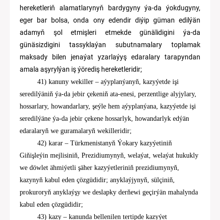
hereketleriň alamatlarynyň bardygyny ýa-da ýokdugyny,
eger bar bolsa, onda ony edendir diýip güman edilýän
adamyň şol etmişleri etmekde günälidigini ýa-da
günäsizdigini tassyklaýan subutnamalary toplamak
maksady bilen jenaýat yzarlaýyş edaralary tarapyndan
amala aşyrylýan iş ýörediş hereketleridir;
41
)
kanuny wekiller
–
aýyplanýanyň, kazyýetde işi
seredilýäniň ýa-da jebir çekeniň ata-enesi, perzentlige alyjylary,
hossarlary,
howandarlary,
şeýle hem
aýyplanýana, kazyýetde işi
seredilýäne ýa-da jebir çekene
hossarlyk,
howandarlyk edýän
edaralaryň we guramalaryň wekilleridir;
42)
karar
–
Türkmenistanyň Ýokary kazyýetiniň
G
iňişleýin mejlisiniň,
Prezidiumynyň
, welaýat
, welaýat hukukly
we döwlet ähmiýetli
şäher kazyýet
ler
iniň
prezidium
ynyň
,
kazynyň
kabul eden çözgüdidir; anyklaýjynyň, sülçiniň,
prokuroryň anyklaýşy we deslapky derňewi geçirýän mahalynda
kabul eden çözgüdidir;
4
3
) kazy
–
kanunda bellen
il
en tertipde kazyýet