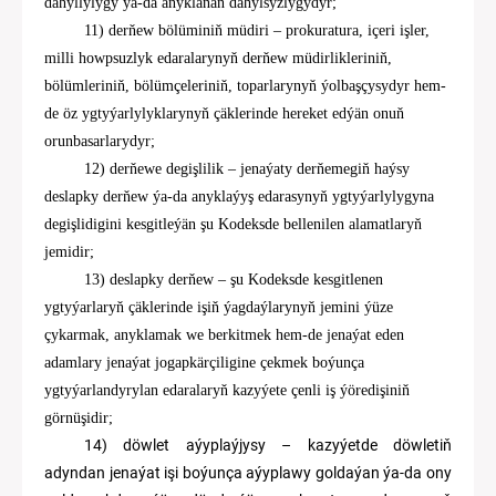
dahyllylygy ýa-da anyklanan dahylsyzlygydyr;
11
) derňew bölüminiň müdiri
–
prokuratura, içeri işler,
milli howpsuzlyk
edaralarynyň derňew
müdirlikleriniň,
bölümleriniň,
bölümçeleriniň, toparlarynyň
ýolbaşçysydyr hem-
de öz ygtyýar
ly
lyklarynyň çäklerinde hereket edýän onuň
orunbasarlarydyr;
1
2
) d
erňewe degişlilik
–
jenaýaty derňemegiň haýsy
deslapky derňew ýa-da anyklaýyş edarasynyň ygtyýar
ly
lygyna
degişlidigini kesgitleýän şu
Kodeksde
bellen
il
en alamatlaryň
jemi
dir
;
13) deslapky derňew
– şu Kodeksde kesgitlenen
ygtyýarlaryň çäklerinde işiň ýagdaýlarynyň jemini ýüze
çykarmak, anyklamak we berkitmek hem-de jenaýat eden
adamlary jenaýat jogapkärçiligine çekmek boýunça
ygtyýarlandyrylan edaralaryň kazyýete çenli iş ýöredişiniň
görnüşidir;
1
4
)
döwlet aýyplaýjysy
–
kazyýetde döwletiň
adyndan jenaýat işi boýunça aýyplawy goldaýan ýa-da ony