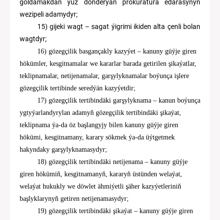
goldamakdan ýüz dönderýän prokuratura edarasynyň
wezipeli adamydyr;
1
5
)
gijeki wagt – sagat ýigrimi ikiden alta çenli bolan
wagtdyr;
1
6
)
gözegçilik basgançakly kazyýet
–
kanuny güýje giren
hökümler, kesgitnamalar we kararlar barada
getirilen
şikaýatlar,
teklipnamalar, netijenamalar,
garşylyknamalar boýunça işlere
gözegçilik tertibinde seredýän kazyýetdir;
1
7
) gözegçilik tertibindäki garşylyknama
–
kanun boýunça
ygtyýarlandyrylan adamyň gözegçilik tertibindäki şikaýat,
teklipnama ýa-da öz başlangyjy bilen kanuny güýje giren
hökümi, kesgitnamany, karary sökmek ýa-da üýtgetmek
hakynda
ky
garşylyknamasydyr;
18) gözegçilik tertibindäki netijenama
–
kanuny güýje
giren hökümiň, kesgitnamanyň,
kararyň üstünden welaýat
,
welaýat hukukly we döwlet ähmiýetli
şäher kazyýetleriniň
başlyklarynyň getiren netijenamasydyr
;
1
9
)
gözegçilik tertibindäki şikaýat
–
kanuny güýje giren