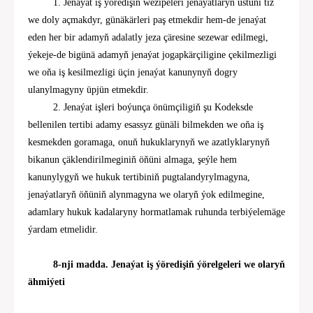
1. Jenaýat iş ýöredişiň wezipeleri jenaýatlaryň üstüni tiz
we doly açmakdyr, günäkärleri paş etmekdir hem-de jenaýat
eden her bir adamyň adalatly jeza
çäresine
sezewar edilmegi,
ýekeje-de bigünä adamyň jenaýat jogapkärçiligine çekilmezligi
we oňa iş kesilmezligi üçin jenaýat kanunynyň dogry
ulanylmagyny üpjün etmekdir.
2. Jenaýat işleri boýunça önümçiligiň
şu Kodeksde
bellenilen tertibi adamy esassyz günäli bilmekden we oňa iş
kesmekden goramaga, onuň hukuklarynyň we azatlyklarynyň
bikanun çäklendirilmeginiň öňüni almaga, şeýle hem
kanunylygyň we hukuk tertibiniň pugtalandyrylmagyna,
jenaýatlaryň öňüniň alynmagyna we olaryň ýok edilmegine,
adamlary hukuk kadalaryny hormatlamak ruhunda terbiýelemäge
ýardam etmelidir.
8-nji madda. Jenaýat iş ýöredişiň ýörelgeleri we olaryň
ähmiýeti