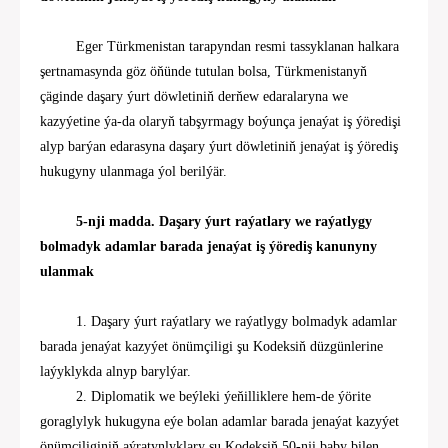
Eger
Türkmenistan tarapyndan resmi tassyklanan halkara
şertnamasynda göz öňünde tutulan bolsa, Türkmenistanyň
çäginde daşary ýurt döwletiniň derňew edaralaryna we
kazyýetine ýa-da olaryň tabşyrmagy boýunça jenaýat iş ýöredişi
alyp barýan edarasyna daşary ýurt döwletiniň jenaýat iş ýörediş
hukugyny ulanmaga ýol berilýär.
5-nji madda. Daşary ýurt raýatlary we raýatlygy
bolmadyk adamlar barada jenaýat iş ýörediş kanunyny
ulanmak
1. Daşary ýurt raýatlary we raýatlygy bolmadyk adamlar
barada jenaýat kazyýet önümçiligi şu Kodeksiň düzgünlerine
laýyklykda alnyp barylýar.
2. Diplomatik we beýleki ýeňilliklere hem-de ýörite
goraglylyk hukugyna eýe bolan adamlar barada jenaýat kazyýet
önümçiligi
niň
aýratynlyklary şu Kodeksiň 50-
nji
baby bilen