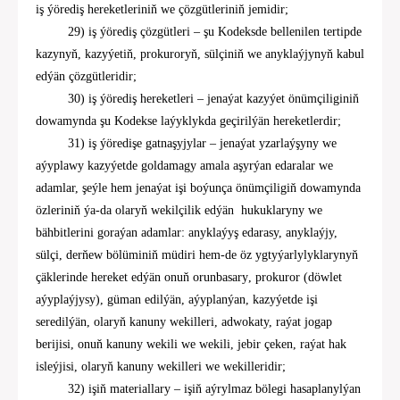
iş ýörediş hereketleriniň we çözgütleriniň jemi
dir
;
2
9
)
iş ýörediş çözgütleri –
şu Kodeksde bellenilen tertipde
kazynyň, kazyýetiň, prokuroryň, sülçiniň we anyklaýjynyň kabul
edýän çözgütleridir;
30
)
iş ýörediş hereketleri – jenaýat kazyýet önümçiliginiň
dowamynda şu Kodekse laýyklykda geçirilýän hereketlerdir;
31
) iş ýöredişe gatnaşyjylar – jenaýat yzarlaýşyny we
aýypla
w
y kazyýetde goldamagy amala aşyrýan edaralar we
adamlar, şeýle hem jenaýat işi boýunça önümçiligiň dowamynda
özleriniň ýa-da olaryň wekilçilik edýän
hukuklaryny we
bähbitlerini goraýan adamlar: anyklaýyş edarasy, anyklaýjy,
sülçi,
derňew bölüminiň
müdiri
hem-de öz ygtyýar
ly
lyklarynyň
çäklerinde hereket edýän onuň orunbasary
,
prokuror (döwlet
aýyplaýjysy), güman edilýän, aýyplanýan, kazyýetde işi
seredilýän, olaryň kanuny wekilleri,
adwokat
y, raýat jogap
berijisi, onuň kanuny wekili we wekili, jebir çeken, raýat hak
isleýjisi, olaryň kanuny wekilleri we wekilleri
dir
;
32)
işiň
materiallary
–
işiň aýrylmaz bölegi hasaplan
yl
ýan