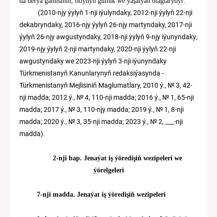
da derýa gämisi
niň, otlynyň gulluk we
ýaşalýan otag
larydyr
.
(2010-njy ýylyň 1-nj
i iýulyndaky, 2012-nji ýylyň 22-nji
dekabryndaky, 2016-njy ýylyň 26-njy martyndaky, 2017-nji
ýylyň 26-njy awgustyndaky,
20
1
8
-
nji
ýylyň
9
-nj
y
iýunyndaky
,
2019-njy ýylyň 2-nji martyndaky, 2020-nji ýylyň 22-nji
awgustyndaky we 2023-nji ýylyň 3-nji iýunyndaky
Türkmenistanyň Kanun
lar
ynyň redaksiýasynda -
Türkmenistanyň Mejlisiniň Maglumatlary, 2010
ý.
, №
3
,
42
-
nji madda
; 2012 ý., № 4, 110-nji madda; 2016 ý., № 1, 65-nji
madda; 2017 ý., № 3, 110-njy madda; 2019 ý., № 1, 8-nji
madda; 2020 ý., № 3, 35-nji madda;
20
23
ý., №
2
,
___-nji
madda)
.
2
-nji
bap
.
Jenaýat iş ýöredişiň wezipeleri we
ýörelgeleri
7-nji madda. Jenaýat iş ýöredişiň wezipeleri