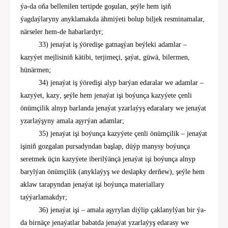
ýa-da oňa
bellenilen tertipde goşulan
, şeýle hem işiň
ýagdaýlaryny anyklamakda ähmiýeti bolup biljek resminamalar,
närseler hem-de habarlardyr;
33) j
enaýat iş ýöredişe gatnaşýan beýleki adamlar
–
kazyýet mejlisiniň kätibi, terjimeçi, şaýat, güwä, bilermen,
hünärmen;
3
4
) jenaýat iş ýöredişi alyp barýan edaralar we adamlar –
kazyýet, kazy
,
şeýle hem jenaýat işi boýunça kazyýete çenli
önümçilik alnyp barlanda jenaýat yzarlaýyş edaralary we jenaýat
yzarlaýşyny amala aşyrýan adamlar;
35) jenaýat işi boýunça kazyýete çenli önümçilik – jenaýat
işiniň gozgalan pursadyndan başlap, düýp manysy boýunça
seretmek üçin kazyýete iberilýänçä jenaýat işi boýunça alnyp
barylýan önümçilik (anyklaýyş we deslapky derňew), şeýle hem
aklaw tarapyndan jenaýat işi boýunça materiallary
taýýarlamakdyr;
36
)
j
enaýat işi
–
amala aşyrylan diýlip çaklanylýan bir ýa-
da birnäçe jenaýatlar babatda jenaýat yzarlaýyş edarasy we