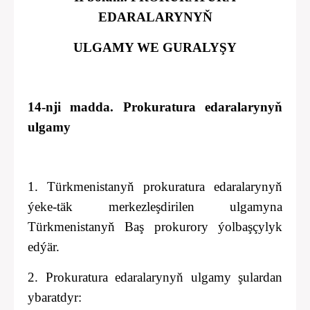
EDARALARYNYŇ
ULGAMY WE GURALYŞY
14-nji madda. Prokuratura edaralarynyň
ulgamy
1. Türkmenistanyň prokuratura edaralarynyň
ýeke-täk merkezleşdirilen ulgamyna
Türkmenistanyň Baş prokurory ýolbaşçylyk
edýär.
2. Prokuratura edaralarynyň ulgamy şulardan
ybaratdyr: