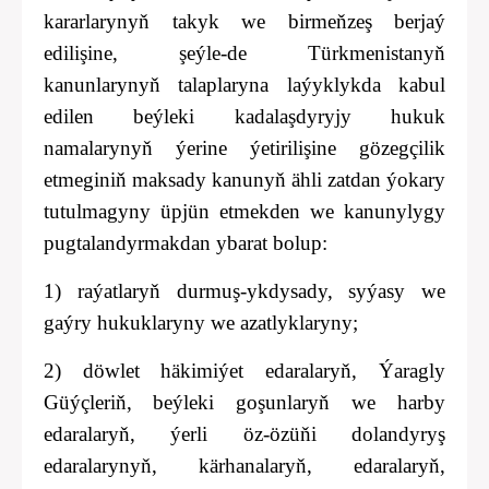
kararlarynyň takyk we birmeňzeş berjaý
edilişine, şeýle-de Türkmenistanyň
kanunlarynyň talaplaryna laýyklykda kabul
edilen beýleki kadalaşdyryjy hukuk
namalarynyň ýerine ýetirilişine gözegçilik
etmeginiň maksady kanunyň ähli zatdan ýokary
tutulmagyny üpjün etmekden we kanunylygy
pugtalandyrmakdan ybarat bolup:
1) raýatlaryň durmuş-ykdysady, syýasy we
gaýry hukuklaryny we azatlyklaryny;
2) döwlet
häkimiýet
edaralaryň
, Ýaragly
Güýçleri
ň,
beýleki goşunlary
ň we harby
edaralaryň
, ýerli öz-özüňi dolandyryş
edaralarynyň, kärhanalaryň, eda
ralaryň,