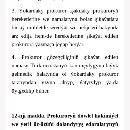
3. Ýokardaky prokuror aşakdaky prokuroryň
hereketlerine we namalaryna bolan şikaýatlara
bir aý möhletde seredýär we netijeleri hakynda
arz edijä hem-de hereketlerine şikaýat edilen
prokurora ýazmaça jogap
berýär.
4. Prokuror gözegçiliginiň şikaýat edilen
namasy Türkmenistanyň kanunçylygyna laýyk
gelmedik halatynda ol ýokardaky prokuror
tarapyndan yzyna alnyp, ýatyrylyp ýa-da
üýtgedilip bilner.
12-nji madda. Prokuroryň döwlet häkimiýet
we ýerli öz-özüňi dolandyryş edaralarynyň