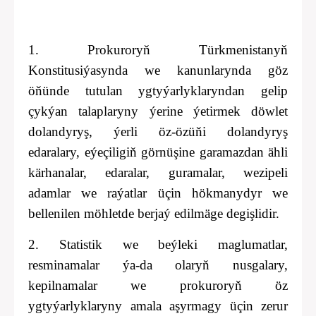
1. Prokuroryň Türkmenistanyň
Konstitusiýasynda we kanunlarynda göz
öňünde tutulan ygtyýarlyklaryndan gelip
çykýan talaplaryny ýerine ýetirmek döwlet
dolandyryş, ýerli öz-özüňi dolandyryş
edaralary, eýeçiligiň görnüşine garamazdan ähli
kärhanalar, edaralar, guramalar, wezipeli
adamlar we raýatlar üçin hökmanydyr we
bellenilen möhletde berjaý edilmäge degişlidir.
2. Statistik we beýleki maglumatlar,
resminamalar ýa-da olaryň nusgalary,
kepilnamalar we prokuroryň öz
ygtyýarlyklaryny amala aşyrmagy üçin zerur