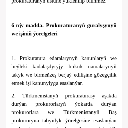
prokuraturanyň üstüne ýüklenilip bilinmez.
6-njy madda. Prokuraturanyň guralyşynyň
we işiniň ýörelgeleri
1. Prokuratura edaralarynyň kanunlaryň we
beýleki kadalaşdyryjy hukuk namalarynyň
takyk we birmeňzeş berjaý edilişine gözegçilik
etmek işi kanunylyga esaslanýar.
2. Türkmenistanyň prokuraturasy aşakda
durýan prokurorlaryň ýokarda durýan
prokurorlara we Türkmenistanyň Baş
prokuroryna tabynlyk ýörelgesine esaslanýan