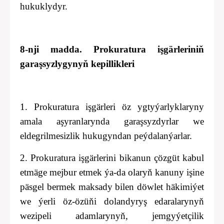
hukuklydyr.
8-nji madda. Prokuratura işgärleriniň
garaşsyzlygynyň kepillikleri
1. Prokuratura işgärleri öz ygtyýarlyklaryny
amala aşyranlarynda garaşsyzdyrlar we
eldegrilmesizlik hukugyndan peýdalanýarlar.
2. Prokuratura işgärlerini bikanun çözgüt kabul
etmäge mejbur etmek ýa-da olaryň kanuny işine
päsgel bermek maksady bilen döwlet häkimiýet
we ýerli öz-özüňi dolandyryş edaralarynyň
wezipeli adamlarynyň, jemgyýetçilik