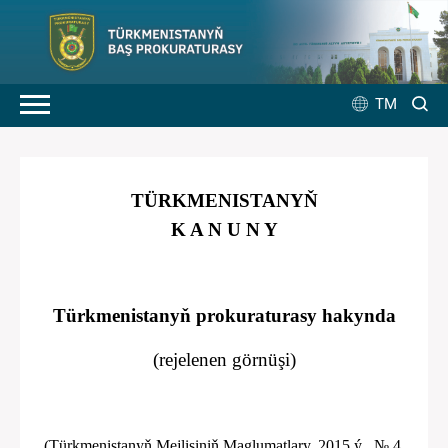
TM
TÜRKMENISTANYŇ
K A N U N Y
Türkmenistanyň prokuraturasy hakynda
(rejelenen görnüşi)
(Türkmenistanyň Mejlisiniň Maglumatlary, 2015 ý., № 4,