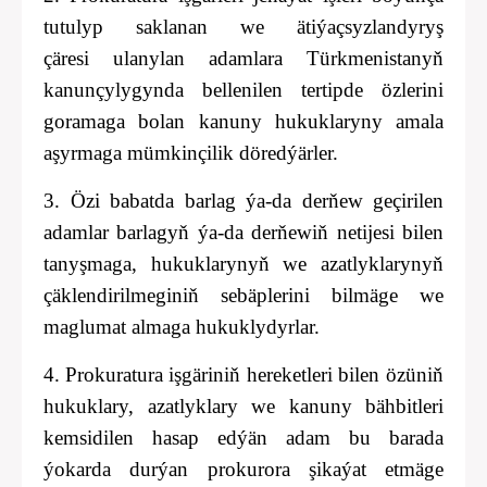
tutulyp saklanan we ätiýaçsyzlandyryş
çäresi
ulanylan adamlara Türkmenistanyň
kanunçylygynda bellenilen tertipde özlerini
goramaga bolan kanuny hukuklaryny amala
aşyrmaga mümkinçilik döredýärler.
3. Özi babatda barlag ýa-da derňew geçirilen
adamlar barlagyň ýa-da derňewiň netijesi bilen
tanyşmaga, hukuklarynyň we azatlyklarynyň
çäklendirilmeginiň sebäplerini bilmäge we
maglumat almaga hukuklydyrlar.
4.
Prokuratura işgäriniň hereketleri bilen özüniň
hukuklary, azatlyklary we kanuny bähbitleri
kemsidilen hasap edýän adam bu barada
ýokarda durýan prokurora şikaýat etmäge