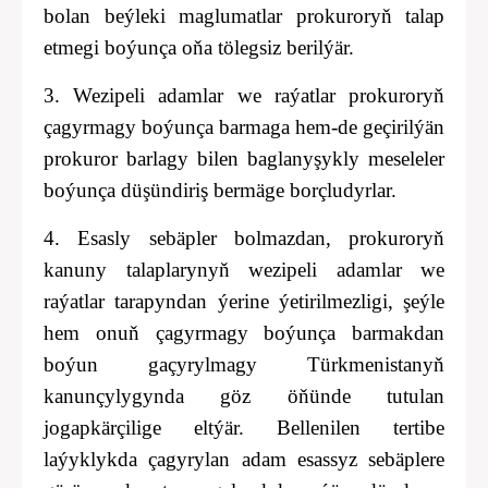
bolan beýleki maglumatlar prokuroryň talap
etmegi boýunça oňa tölegsiz berilýär.
3. Wezipeli adamlar we raýatlar prokuroryň
çagyrmagy boýunça barmaga hem-de geçirilýän
prokuror barlagy bilen baglanyşykly meseleler
boýunça düşündiriş bermäge borçludyrlar.
4. Esasly sebäpler bolmazdan, prokuroryň
kanuny talaplarynyň wezipeli adamlar we
raýatlar tarapyndan ýerine ýetirilmezligi, şeýle
hem onuň çagyrmagy boýunça barmakdan
boýun gaçyrylmagy Türkmenistanyň
kanunçylygynda göz öňünde tutulan
jogapkärçilige eltýär. Bellenilen tertibe
laýyklykda çagyrylan adam esassyz sebäplere