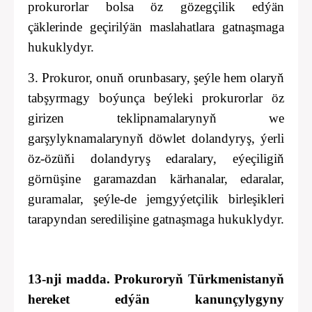
prokurorlar
bolsa öz gözegçilik edýän
çäklerinde geçirilýän maslahatlara gatnaşmaga
hukuklydyr.
3. Prokuror, onuň orunbasary, şeýle hem olaryň
tabşyrmagy boýunça beýleki prokurorlar öz
girizen teklipnamalarynyň we
garşylyknamalarynyň döwlet dolandyryş
,
ýerli
öz-özüňi dolandyryş edaralary, eýeçiligiň
görnüşine garamazdan kärhanalar, edaralar,
guramalar
, şeýle-de jemgyýetçilik birleşikleri
tarapyndan seredilişine gatnaşmaga hukuklydyr.
13-nji madda. Prokuroryň
Türkmenistanyň
hereket edýän kanunçylygyny