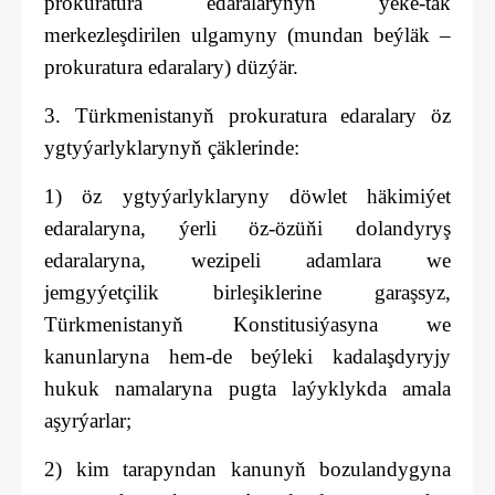
prokuratura edaralarynyň ýeke-täk
merkezleşdirilen ulgamyny (mundan beýläk –
prokuratura edaralary) düzýär.
3. Türkmenistanyň prokuratura edaralary öz
ygtyýarlyklarynyň çäklerinde:
1) öz ygtyýarlyklaryny döwlet häkimiýet
edaralaryna, ýerli öz-özüňi dolandyryş
edaralaryna, wezipeli adamlara we
jemgyýetçilik birleşiklerine garaşsyz,
Türkmenistanyň Konstitusiýasyna we
kanunlaryna hem-de beýleki kadalaşdyryjy
hukuk namalaryna pugta laýyklykda amala
aşyrýarlar;
2) kim tarapyndan kanunyň bozulandygyna