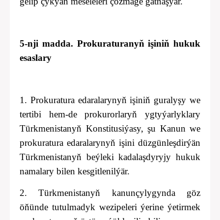
gelip çykýan meseleleri çözmäge gatnaşýar.
5-nji madda. Prokuraturanyň işiniň hukuk
esaslary
1. Prokuratura edaralarynyň işiniň guralyşy we
tertibi hem-de prokurorlaryň ygtyýarlyklary
Türkmenistanyň Konstitusiýasy, şu Kanun we
prokuratura edaralarynyň işini düzgünleşdirýän
Türkmenistanyň beýleki kadalaşdyryjy hukuk
namalary bilen kesgitlenilýär.
2. Türkmenistanyň kanunçylygynda göz
öňünde tutulmadyk wezipeleri ýerine ýetirmek