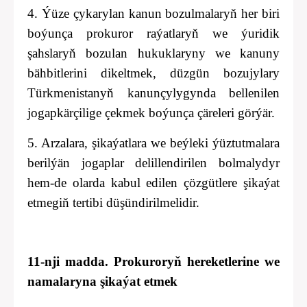
4. Ýüze çykarylan kanun bozulmalaryň her biri
boýunça prokuror raýatlaryň we ýuridik
şahslaryň bozulan hukuklaryny we kanuny
bähbitlerini dikeltmek, düzgün bozujylary
Türkmenistanyň kanunçylygynda bellenilen
jogapkärçilige çekmek boýunça çäreleri görýär.
5. Arzalara, şikaýatlara we beýleki ýüztutmalara
berilýän jogaplar delillendirilen bolmalydyr
hem-de olarda kabul edilen çözgütlere şikaýat
etmegiň tertibi düşündirilmelidir.
11-nji madda. Prokuroryň hereketlerine we
namalaryna şikaýat etmek