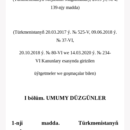
139-njy madda)
(Türkmenistanyň 20.03.2017 ý. № 525-V, 09.06.2018
ý.
№ 37-VI,
20.10.2018 ý. №
80
-VI
we
14.03.2020 ý. №
234
-
VI
Kanun
lary esasynda girizilen
üýtgetmeler we goşmaçalar bilen)
I bölüm. UMUMY DÜZGÜNLER
1-nji madda. Türkmenistanyň