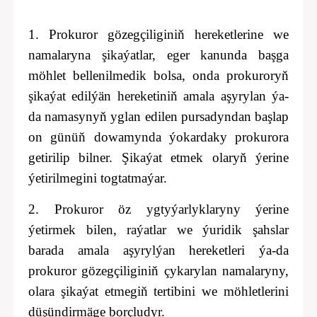
1. Prokuror gözegçiliginiň hereketlerine we
namalaryna şikaýatlar, eger kanunda başga
möhlet bellenilmedik bolsa, onda prokuroryň
şikaýat edilýän hereketiniň amala aşyrylan ýa-
da namasynyň yglan edilen pursadyndan başlap
on günüň dowamynda ýokardaky prokurora
getirilip bilner. Şikaýat etmek olaryň ýerine
ýetirilmegini togtatmaýar.
2. Prokuror öz ygtyýarlyklaryny ýerine
ýetirmek bilen, raýatlar we ýuridik şahslar
barada amala aşyrylýan hereketleri ýa-da
prokuror gözegçiliginiň çykarylan namalaryny,
olara şikaýat etmegiň tertibini we möhletlerini
düşündirmäge borçludyr.