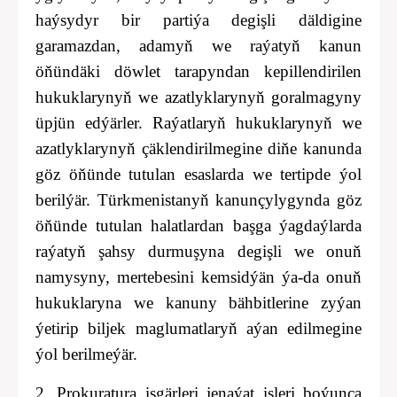
haýsydyr bir partiýa degişli däldigine
garamazdan, adamyň we raýatyň kanun
öňündäki döwlet tarapyndan kepillendirilen
hukuklarynyň we azatlyklarynyň goralmagyny
üpjün edýärler. Raýatlaryň hukuklarynyň we
azatlyklarynyň çäklendirilmegine diňe kanunda
göz öňünde tutulan esaslarda we tertipde ýol
berilýär. Türkmenistanyň kanunçylygynda göz
öňünde tutulan halatlardan başga ýagdaýlarda
raýatyň şahsy durmuşyna degişli we onuň
namysyny, mertebesini kemsidýän ýa-da onuň
hukuklaryna we kanuny bähbitlerine zyýan
ýetirip biljek maglumatlaryň aýan edilmegine
ýol berilmeýär.
2. Prokuratura işgärleri jenaýat işleri boýunça