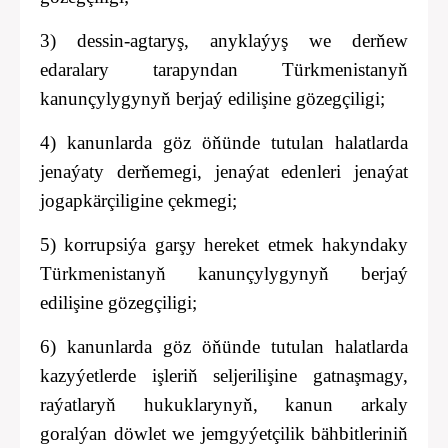
3) dessin-agtaryş, anyklaýyş we derňew
edaralary tarapyndan Türkmenistanyň
kanunçylygynyň berjaý edilişine gözegçiligi;
4) kanunlarda göz öňünde tutulan halatlarda
jenaýaty derňemegi, jenaýat edenleri jenaýat
jogapkärçiligine çekmegi;
5) korrupsiýa garşy hereket etmek hakyndaky
Türkmenistanyň kanunçylygynyň berjaý
edilişine gözegçiligi;
6) kanunlarda göz öňünde tutulan halatlarda
kazyýetlerde işleriň seljerilişine gatnaşmagy,
raýatlaryň hukuklarynyň, kanun arkaly
goralýan döwlet we jemgyýetçilik bähbitleriniň