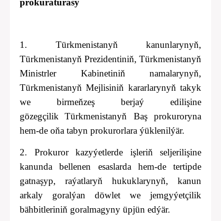
prokuraturasy
1. Türkmenistanyň kanunlarynyň,
Türkmenistanyň Prezidentiniň, Türkmenistanyň
Ministrler Kabinetiniň namalarynyň,
Türkmenistanyň Mejlisiniň kararlarynyň takyk
we birmeňzeş berjaý edilişine
gözegçilik
Türkmenistanyň Baş prokuroryna
hem-de oňa tabyn prokurorlara ýüklenilýär.
2.
Prokuror kazyýetlerde işleriň seljerilişine
kanunda bellenen esaslarda hem-de tertipde
gatnaşyp, raýatlaryň hukuklarynyň, kanun
arkaly goralýan döwlet we jemgyýetçilik
bähbitleriniň goralmagyny üpjün edýär.