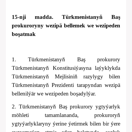
15-nji madda. Türkmenistanyň Baş
prokuroryny wezipä bellemek we wezipeden
boşatmak
1. Türkmenistanyň Baş prokurory
Türkmenistanyň Konstitusiýasyna laýyklykda
Türkmenistanyň Mejlisiniň razylygy bilen
Türkmenistanyň Prezidenti tarapyndan wezipä
bellenilýär we wezipeden boşadylýar.
2. Türkmenistanyň Baş prokurory ygtyýarlyk
möhleti tamamlananda, prokuroryň
ygtyýarlyklaryny ýerine ýetirmek bilen bir ýere