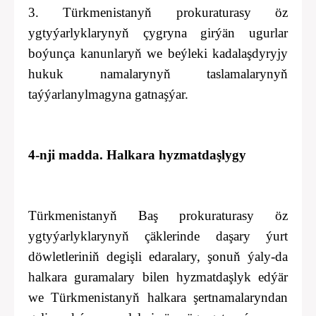
3. Türkmenistanyň prokuraturasy öz
ygtyýarlyklarynyň çygryna girýän ugurlar
boýunça kanunlaryň we beýleki kadalaşdyryjy
hukuk namalarynyň taslamalarynyň
taýýarlanylmagyna gatnaşýar.
4-nji madda. Halkara hyzmatdaşlygy
Türkmenistanyň Baş prokuraturasy öz
ygtyýarlyklarynyň çäklerinde daşary ýurt
döwletleriniň degişli edaralary, şonuň ýaly-da
halkara guramalary bilen hyzmatdaşlyk edýär
we Türkmenistanyň halkara şertnamalaryndan