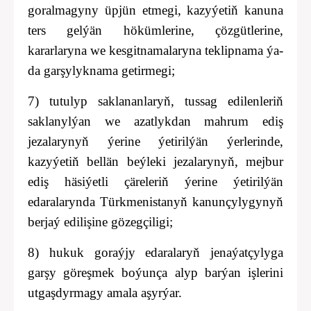
goralmagyny üpjün etmegi, kazyýetiň kanuna
ters gelýän hökümlerine, çözgütlerine,
kararlaryna we kesgitnamalaryna teklipnama ýa-
da garşylyknama getirmegi;
7) tutulyp saklananlaryň, tussag edilenleriň
saklanylýan we azatlykdan mahrum ediş
jezalarynyň ýerine ýetirilýän ýerlerinde,
kazyýetiň bellän beýleki jezalarynyň, mejbur
ediş häsiýetli çäreleriň ýerine ýetirilýän
edaralarynda Türkmenistanyň kanunçylygynyň
berjaý edilişine gözegçiligi;
8) hukuk goraýjy edaralaryň jenaýatçylyga
garşy göreşmek boýunça alyp barýan işlerini
utgaşdyrmagy amala aşyrýar.