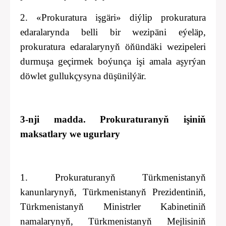
2. «Prokuratura işgäri» diýlip prokuratura
edaralarynda belli bir wezipäni eýeläp,
prokuratura edaralarynyň öňündäki wezipeleri
durmuşa geçirmek boýunça işi amala aşyrýan
döwlet gullukçysyna düşünilýär.
3-nji
madda. Prokuraturanyň işiniň
maksatlary we ugurlary
1. Prokuraturanyň Türkmenistanyň
kanunlarynyň, Türkmenistanyň Prezidentiniň,
Türkmenistanyň Ministrler Kabinetiniň
namalarynyň, Türkmenistanyň Mejlisiniň