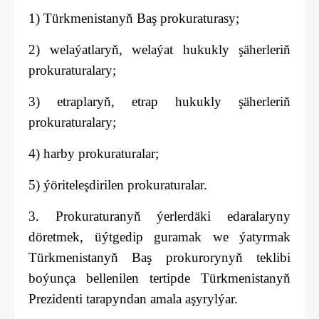
1) Türkmenistanyň Baş prokuraturasy;
2) welaýatlaryň, welaýat hukukly şäherleriň
prokuraturalary;
3) etraplaryň,
etrap hukukly
şäherleriň
prokuraturalary;
4) harby prokuraturalar;
5) ýöriteleşdirilen prokuraturalar.
3. Prokuraturanyň ýerlerdäki edaralaryny
döretmek, üýtgedip guramak we ýatyrmak
Türkmenistanyň Baş prokurorynyň teklibi
boýunça bellenilen tertipde Türkmenistanyň
Prezidenti tarapyndan amala aşyrylýar.