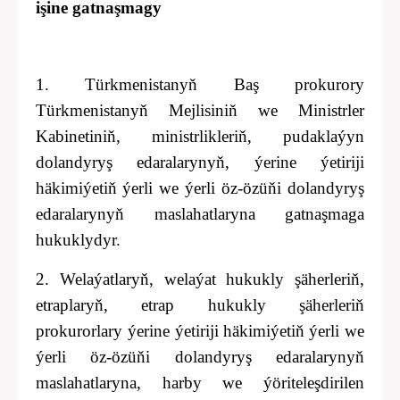
işine gatnaşmagy
1. Türkmenistanyň Baş prokurory
Türkmenistanyň Mejlisiniň we Ministrler
Kabinetiniň, ministrlikleriň, pudaklaýyn
dolandyryş edaralarynyň, ýerine ýetiriji
häkimiýetiň
ýerli we ýerli öz-özüňi dolandyryş
edaralarynyň maslahatlaryna gatnaşmaga
hukuklydyr.
2. Welaýatlaryň, welaýat hukukly şäherleriň,
etraplaryň,
etrap hukukly
şäherleriň
prokurorlary
ýerine ýetiriji häkimiýetiň
ýerli
we
ýerli öz-özüňi dolandyryş edaralarynyň
maslahatlaryna, harby we ýöriteleşdirilen