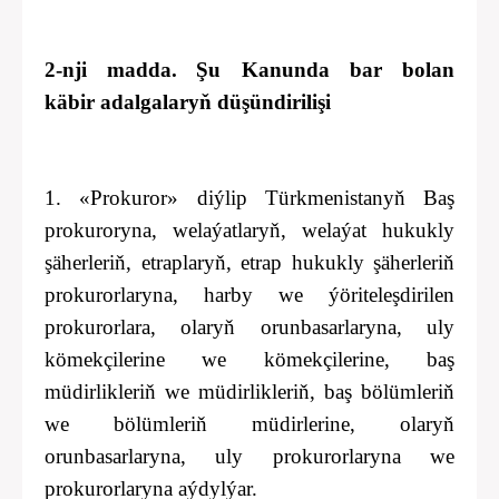
2-nji
madda.
Şu Kanunda bar bolan
käbir
adalgalaryň düşündirilişi
1. «Prokuror» diýlip Türkmenistanyň Baş
prokuroryna, welaýatlaryň, welaýat hukukly
şäherleriň, etraplaryň,
etrap hukukly
şäherleriň
prokurorlaryna, harby we ýöriteleşdirilen
prokurorlara, olaryň orunbasarlaryna, uly
kömekçilerine we kömekçilerine, baş
müdirlikleriň we müdirlikleriň, baş bölümleriň
we bölümleriň müdirlerine, olaryň
orunbasarlaryna, uly prokurorlaryna we
prokurorlaryna aýdylýar.