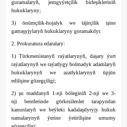
guramalaryň, jemgyýetçilik birleşikleriniň
hukuklaryny;
3) önümçilik-hojalyk we täjirçilik işine
gatnaşyjylaryň hukuklaryny goramakdyr.
2. Prokuratura edaralary:
1) Türkmenistanyň raýatlarynyň, daşary ýurt
raýatlarynyň we raýatlygy bolmadyk adamlaryň
hukuklarynyň we azatlyklarynyň üpjün
edilişine gözegçiligi;
2) şu maddanyň 1-nji böleginiň 2-nji we 3-
nji
bentlerinde görkezilenler tarapyndan
kanunlaryň we beýleki kadalaşdyryjy hukuk
namalarynyň ýerine ýetirilişine umumy
gözegçiligi;