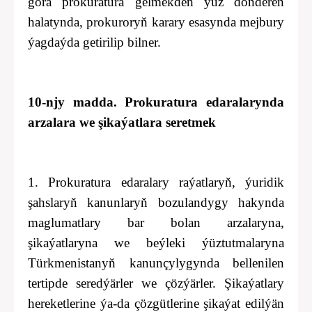
görä prokuratura gelmekden ýüz dönderen
halatynda, prokuroryň karary esasynda mejbury
ýagdaýda getirilip bilner.
10-njy madda. Prokuratura edaralarynda
arzalara we şikaýatlara seretmek
1. Prokuratura edaralary raýatlaryň, ýuridik
şahslaryň kanunlaryň bozulandygy hakynda
maglumatlary bar bolan arzalaryna,
şikaýatlaryna we beýleki ýüztutmalaryna
Türkmenistanyň kanunçylygynda bellenilen
tertipde seredýärler we çözýärler. Şikaýatlary
hereketlerine ýa-da çözgütlerine şikaýat edilýän