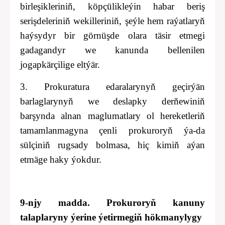
birleşikleriniň, köpçülikleýin habar beriş
serişdeleriniň wekilleriniň, şeýle hem raýatlaryň
haýsydyr bir görnüşde olara täsir etmegi
gadagandyr we kanunda bellenilen
jogapkärçilige eltýär.
3. Prokuratura edaralarynyň geçirýän
barlaglarynyň we deslapky derňewiniň
barşynda alnan maglumatlary ol hereketleriň
tamamlanmagyna çenli prokuroryň ýa-da
sülçiniň rugsady bolmasa, hiç kimiň aýan
etmäge haky ýokdur.
9-njy madda. Prokuroryň kanuny
talaplaryny ýerine ýetirmegiň hökmanylygy