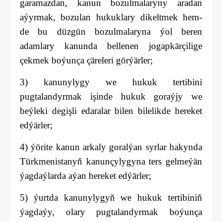
garamazdan, kanun
bozulmalaryny aradan
aýyrmak, bozulan hukuklary dikeltmek hem-
de
bu düzgün bozulmalaryna ýol beren
adamlary kanunda bellenen jogapkärçilige
çekmek boýunça çäreleri görýärler;
3) kanunylygy we hukuk tertibini
pugtalandyrmak işinde hukuk goraýjy we
beýleki degişli edaralar bilen bilelikde hereket
edýärler;
4) ýörite kanun arkaly goralýan syrlar hakynda
Türkmenistanyň kanunçylygyna ters gelmeýän
ýagdaýlarda aýan hereket edýärler;
5) ýurtda kanunylygyň we hukuk tertibiniň
ýagdaýy, olary pugtalandyrmak boýunça