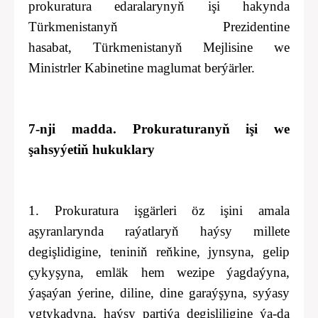
prokuratura edaralarynyň işi hakynda
Türkmenistanyň Prezidentine
hasabat,
Türkmenistanyň Mejlisine we
Ministrler Kabinetine maglumat berýärler.
7-nji madda. Prokuraturanyň işi we
şahsyýetiň hukuklary
1. Prokuratura işgärleri öz işini amala
aşyranlarynda raýatlaryň haýsy millete
degişlidigine, teniniň reňkine, jynsyna, gelip
çykyşyna, emläk hem wezipe ýagdaýyna,
ýaşaýan ýerine, diline, dine garaýşyna, syýasy
ygtykadyna, haýsy partiýa degişliligine ýa-da