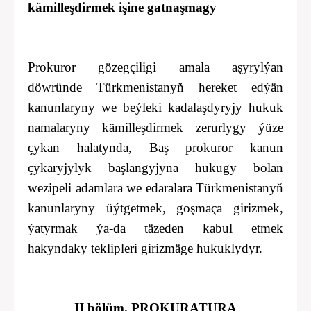
kämilleşdirmek işine gatnaşmagy
Prokuror gözegçiligi amala aşyrylýan
döwründe Türkmenistanyň hereket edýän
kanunlaryny we beýleki kadalaşdyryjy hukuk
namalaryny kämilleşdirmek zerurlygy ýüze
çykan halatynda, Baş prokuror kanun
çykaryjylyk başlangyjyna hukugy bolan
wezipeli adamlara we edaralara Türkmenistanyň
kanunlaryny üýtgetmek, goşmaça girizmek,
ýatyrmak ýa-da täzeden kabul etmek
hakyndaky teklipleri girizmäge hukuklydyr.
II bölüm. PROKURATURA