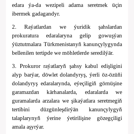
edara ýa-da wezipeli adama seretmek üçin
ibermek gadagandyr.
2. Raýatlardan we ýuridik şahslardan
prokuratura edaralaryna gelip gowuşýan
ýüztutmalara Türkmenistanyň kanunçylygynda
bellenilen tertipde we möhletlerde seredilýär.
3. Prokuror raýatlaryň şahsy kabul edişligini
alyp barýar, döwlet dolandyryş, ýerli öz-özüňi
dolandyryş edaralarynda,
eýeçiligiň görnüşine
garamazdan kärhanalarda, edaralarda we
guramalarda arzalara we şikaýatlara seretmegiň
tertibini düzgünleşdirýän kanunçylygyň
talaplarynyň ýerine ýetirilişine gözegçiligi
amala aşyrýar.