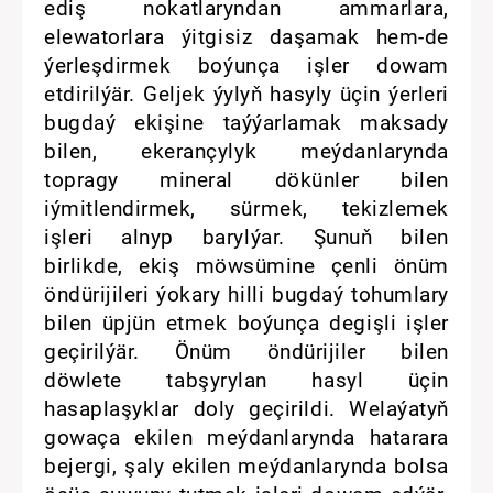
ediş nokatlaryndan ammarlara,
elewatorlara ýitgisiz daşamak hem-de
ýerleşdirmek boýunça işler dowam
etdirilýär. Geljek ýylyň hasyly üçin ýerleri
bugdaý ekişine taýýarlamak maksady
bilen, ekerançylyk meýdanlarynda
topragy mineral dökünler bilen
iýmitlendirmek, sürmek, tekizlemek
işleri alnyp barylýar. Şunuň bilen
birlikde, ekiş möwsümine çenli önüm
öndürijileri ýokary hilli bugdaý tohumlary
bilen üpjün etmek boýunça degişli işler
geçirilýär. Önüm öndürijiler bilen
döwlete tabşyrylan hasyl üçin
hasaplaşyklar doly geçirildi. Welaýatyň
gowaça ekilen meýdanlarynda hatarara
bejergi, şaly ekilen meýdanlarynda bolsa