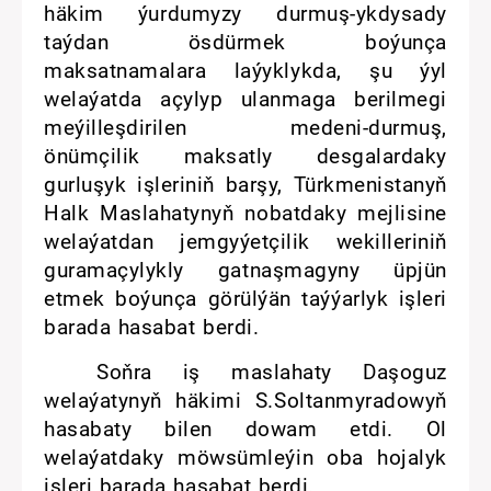
häkim ýurdumyzy durmuş-ykdysady
taýdan ösdürmek boýunça
maksatnamalara laýyklykda, şu ýyl
welaýatda açylyp ulanmaga berilmegi
meýilleşdirilen medeni-durmuş,
önümçilik maksatly desgalardaky
gurluşyk işleriniň barşy, Türkmenistanyň
Halk Maslahatynyň nobatdaky mejlisine
welaýatdan jemgyýetçilik wekilleriniň
guramaçylykly gatnaşmagyny üpjün
etmek boýunça görülýän taýýarlyk işleri
barada hasabat berdi.
Soňra iş maslahaty Daşoguz
welaýatynyň häkimi S.Soltanmyradowyň
hasabaty bilen dowam etdi. Ol
welaýatdaky möwsümleýin oba hojalyk
işleri barada hasabat berdi.