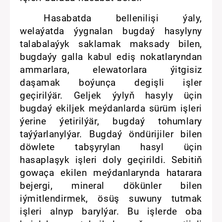
Hasabatda bellenilişi ýaly,
welaýatda ýygnalan bugdaý hasylyny
talabalaýyk saklamak maksady bilen,
bugdaýy galla kabul ediş nokatlaryndan
ammarlara, elewatorlara ýitgisiz
daşamak boýunça degişli işler
geçirilýär. Geljek ýylyň hasyly üçin
bugdaý ekiljek meýdanlarda sürüm işleri
ýerine ýetirilýär, bugdaý tohumlary
taýýarlanylýar. Bugdaý öndürijiler bilen
döwlete tabşyrylan hasyl üçin
hasaplaşyk işleri doly geçirildi. Sebitiň
gowaça ekilen meýdanlarynda hatarara
bejergi, mineral dökünler bilen
iýmitlendirmek, ösüş suwuny tutmak
işleri alnyp barylýar. Bu işlerde oba