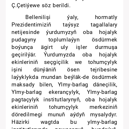
Ç.Çetiýewe söz berildi.
Bellenilişi ýaly, hormatly
Prezidentimiziň taýsyz tagallalary
netijesinde ýurdumyzyň oba hojalyk
pudagyny toplumlaýyn ösdürmek
boýunça ägirt uly işler durmuşa
geçirilýär. Ýurdumyzda oba hojalyk
ekinleriniň seçgiçilik we tohumçylyk
işini dünýäniň ösen tejribesine
laýyklykda mundan beýläk-de ösdürmek
maksady bilen, Ylmy-barlag däneçilik,
Ylmy-barlag ekerançylyk, Ylmy-barlag
pagtaçylyk institutlarynyň, oba hojalyk
ekinleriniň tohumçylyk merkeziniň
döredilmegi munuň aýdyň mysalydyr.
Häzirki wagtda bu ylmy-barlag