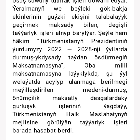
ösüş suwuny tutmak işleri dowam edýär.
Ýeralmanyň we beýleki gök-bakja
ekinleriniň güýzki ekişini talabalaýyk
geçirmek maksady bilen, degişli
taýýarlyk işleri alnyp barylýar. Şeýle hem
häkim “Türkmenistanyň Prezidentiniň
ýurdumyzy 2022 — 2028-nji ýyllarda
durmuş-ykdysady taýdan ösdürmegiň
Maksatnamasyna”, Oba milli
maksatnamasyna laýyklykda, şu ýyl
welaýatda açylyp ulanmaga berilmegi
meýilleşdirilen medeni-durmuş,
önümçilik maksatly desgalardaky
gurluşyk işleriniň ýagdaýy,
Türkmenistanyň Halk Maslahatynyň
mejlisine görülýän taýýarlyk işleri
barada hasabat berdi.