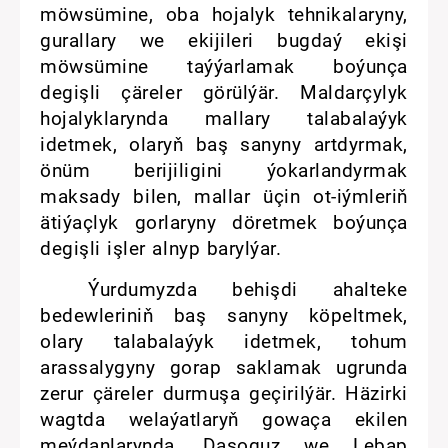
möwsümine, oba hojalyk tehnikalaryny,
gurallary we ekijileri bugdaý ekişi
möwsümine taýýarlamak boýunça
degişli çäreler görülýär. Maldarçylyk
hojalyklarynda mallary talabalaýyk
idetmek, olaryň baş sanyny artdyrmak,
önüm berijiligini ýokarlandyrmak
maksady bilen, mallar üçin ot-iýmleriň
ätiýaçlyk gorlaryny döretmek boýunça
degişli işler alnyp barylýar.
Ýurdumyzda behişdi ahalteke
bedewleriniň baş sanyny köpeltmek,
olary talabalaýyk idetmek, tohum
arassalygyny gorap saklamak ugrunda
zerur çäreler durmuşa geçirilýär. Häzirki
wagtda welaýatlaryň gowaça ekilen
meýdanlarynda, Daşoguz we Lebap