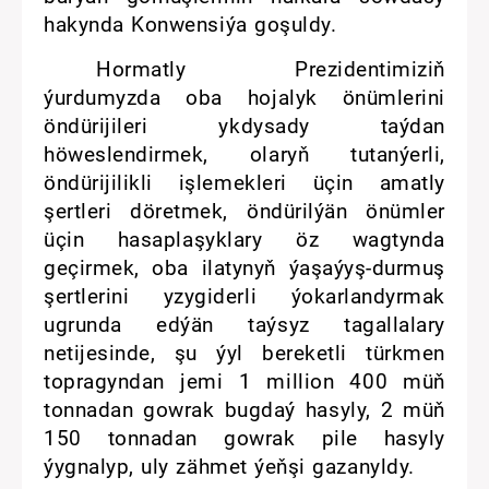
hakynda Konwensiýa goşuldy.
Hormatly Prezidentimiziň
ýurdumyzda oba hojalyk önümlerini
öndürijileri ykdysady taýdan
höweslendirmek, olaryň tutanýerli,
öndürijilikli işlemekleri üçin amatly
şertleri döretmek, öndürilýän önümler
üçin hasaplaşyklary öz wagtynda
geçirmek, oba ilatynyň ýaşaýyş-durmuş
şertlerini yzygiderli ýokarlandyrmak
ugrunda edýän taýsyz tagallalary
netijesinde, şu ýyl bereketli türkmen
topragyndan jemi 1 million 400 müň
tonnadan gowrak bugdaý hasyly, 2 müň
150 tonnadan gowrak pile hasyly
ýygnalyp, uly zähmet ýeňşi gazanyldy.