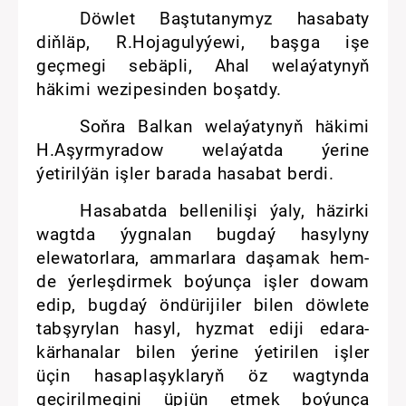
Döwlet Baştutanymyz hasabaty
diňläp, R.Hojagulyýewi, başga işe
geçmegi sebäpli, Ahal welaýatynyň
häkimi wezipesinden boşatdy.
Soňra Balkan welaýatynyň häkimi
H.Aşyrmyradow welaýatda ýerine
ýetirilýän işler barada hasabat berdi.
Hasabatda bellenilişi ýaly, häzirki
wagtda ýygnalan bugdaý hasylyny
elewatorlara, ammarlara daşamak hem-
de ýerleşdirmek boýunça işler dowam
edip, bugdaý öndürijiler bilen döwlete
tabşyrylan hasyl, hyzmat ediji edara-
kärhanalar bilen ýerine ýetirilen işler
üçin hasaplaşyklaryň öz wagtynda
geçirilmegini üpjün etmek boýunça