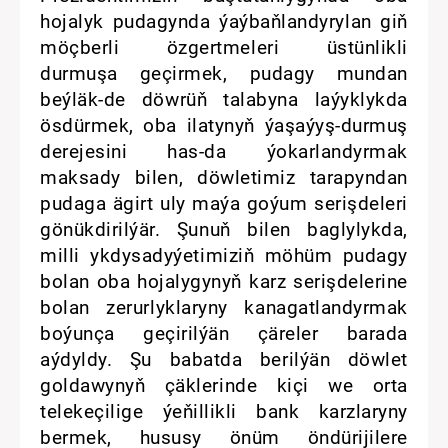
hojalyk pudagynda ýaýbaňlandyrylan giň
möçberli özgertmeleri üstünlikli
durmuşa geçirmek, pudagy mundan
beýläk-de döwrüň talabyna laýyklykda
ösdürmek, oba ilatynyň ýaşaýyş-durmuş
derejesini has-da ýokarlandyrmak
maksady bilen, döwletimiz tarapyndan
pudaga ägirt uly maýa goýum serişdeleri
gönükdirilýär. Şunuň bilen baglylykda,
milli ykdysadyýetimiziň möhüm pudagy
bolan oba hojalygynyň karz serişdelerine
bolan zerurlyklaryny kanagatlandyrmak
boýunça geçirilýän çäreler barada
aýdyldy. Şu babatda berilýän döwlet
goldawynyň çäklerinde kiçi we orta
telekeçilige ýeňillikli bank karzlaryny
bermek, hususy önüm öndürijilere