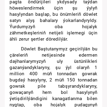
pagta öndürijileri ykdysady taýdan
höweslendirmek üçin şu ýylyň
hasylyndan başlap, bu önümleriň döwlet
satyn alyş bahalary ýokarlandyryldy.
Ýurdumyzyň oba hojalyk
zähmetkeşleriniň netijeli işlemegi üçin
ähli zerur şertler döredilýär.
Döwlet Baştutanymyz geçirilýän bu
çäreleriň netijesinde edermen
daýhanlarymyzyň uly üstünlikleri
gazanýandyklaryny, şu ýyl olaryň 1
million 400 müň tonnadan gowrak
bugdaý hasylyny, 2 müň 150 tonnadan
gowrak pile tabşyrandyklaryny,
gowaçanyň hem bol hasylynyň
ýetişdirilýändigini kanagatlanma bilen
nygtap, oba hojalyk pudagynyň