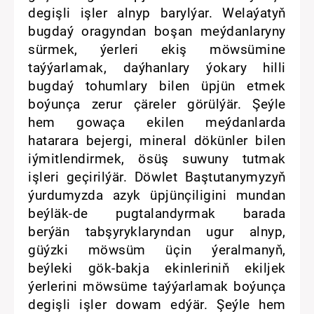
degişli işler alnyp barylýar. Welaýatyň
bugdaý oragyndan boşan meýdanlaryny
sürmek, ýerleri ekiş möwsümine
taýýarlamak, daýhanlary ýokary hilli
bugdaý tohumlary bilen üpjün etmek
boýunça zerur çäreler görülýär. Şeýle
hem gowaça ekilen meýdanlarda
hatarara bejergi, mineral dökünler bilen
iýmitlendirmek, ösüş suwuny tutmak
işleri geçirilýär. Döwlet Baştutanymyzyň
ýurdumyzda azyk üpjünçiligini mundan
beýläk-de pugtalandyrmak barada
berýän tabşyryklaryndan ugur alnyp,
güýzki möwsüm üçin ýeralmanyň,
beýleki gök-bakja ekinleriniň ekiljek
ýerlerini möwsüme taýýarlamak boýunça
degişli işler dowam edýär. Şeýle hem