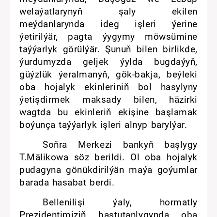
welaýatlarynyň şaly ekilen
meýdanlarynda ideg işleri ýerine
ýetirilýär, pagta ýygymy möwsümine
taýýarlyk görülýär. Şunuň bilen birlikde,
ýurdumyzda geljek ýylda bugdaýyň,
güýzlük ýeralmanyň, gök-bakja, beýleki
oba hojalyk ekinleriniň bol hasylyny
ýetişdirmek maksady bilen, häzirki
wagtda bu ekinleriň ekişine başlamak
boýunça taýýarlyk işleri alnyp barylýar.
Soňra Merkezi bankyň başlygy
T.Mälikowa söz berildi. Ol oba hojalyk
pudagyna gönükdirilýän maýa goýumlar
barada hasabat berdi.
Bellenilişi ýaly, hormatly
Prezidentimiziň baştutanlygynda oba