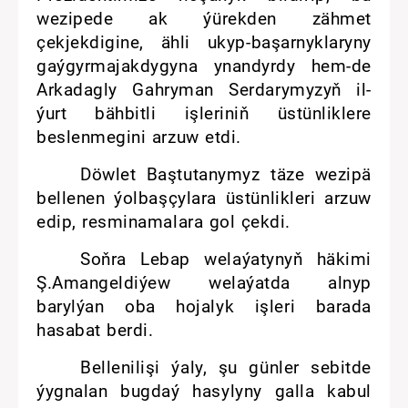
wezipede ak ýürekden zähmet
çekjekdigine, ähli ukyp-başarnyklaryny
gaýgyrmajakdygyna ynandyrdy hem-de
Arkadagly Gahryman Serdarymyzyň il-
ýurt bähbitli işleriniň üstünliklere
beslenmegini arzuw etdi.
Döwlet Baştutanymyz täze wezipä
bellenen ýolbaşçylara üstünlikleri arzuw
edip, resminamalara gol çekdi.
Soňra Lebap welaýatynyň häkimi
Ş.Amangeldiýew welaýatda alnyp
barylýan oba hojalyk işleri barada
hasabat berdi.
Bellenilişi ýaly, şu günler sebitde
ýygnalan bugdaý hasylyny galla kabul