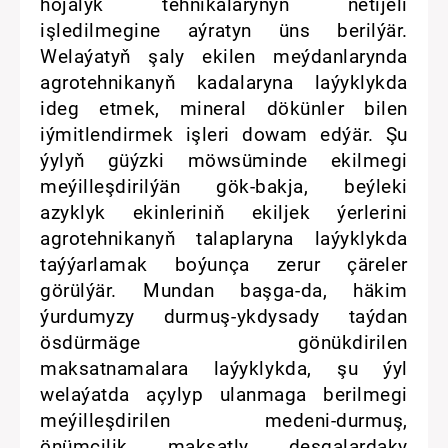
hojalyk tehnikalarynyň netijeli
işledilmegine aýratyn üns berilýär.
Welaýatyň şaly ekilen meýdanlarynda
agrotehnikanyň kadalaryna laýyklykda
ideg etmek, mineral dökünler bilen
iýmitlendirmek işleri dowam edýär. Şu
ýylyň güýzki möwsüminde ekilmegi
meýilleşdirilýän gök-bakja, beýleki
azyklyk ekinleriniň ekiljek ýerlerini
agrotehnikanyň talaplaryna laýyklykda
taýýarlamak boýunça zerur çäreler
görülýär. Mundan başga-da, häkim
ýurdumyzy durmuş-ykdysady taýdan
ösdürmäge gönükdirilen
maksatnamalara laýyklykda, şu ýyl
welaýatda açylyp ulanmaga berilmegi
meýilleşdirilen medeni-durmuş,
önümçilik maksatly desgalardaky