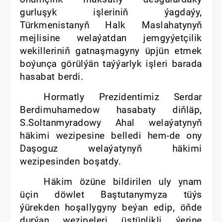
gurluşyk işleriniň ýagdaýy,
Türkmenistanyň Halk Maslahatynyň
mejlisine welaýatdan jemgyýetçilik
wekilleriniň gatnaşmagyny üpjün etmek
boýunça görülýän taýýarlyk işleri barada
hasabat berdi.
Hormatly Prezidentimiz Serdar
Berdimuhamedow hasabaty diňläp,
S.Soltanmyradowy Ahal welaýatynyň
häkimi wezipesine belledi hem-de ony
Daşoguz welaýatynyň häkimi
wezipesinden boşatdy.
Häkim özüne bildirilen uly ynam
üçin döwlet Baştutanymyza tüýs
ýürekden hoşallygyny beýan edip, öňde
durýan wezipeleri üstünlikli ýerine