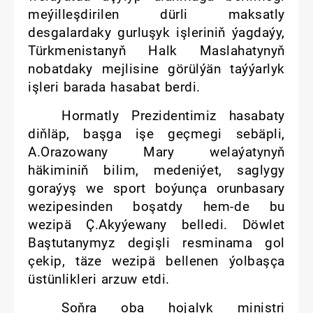
meýilleşdirilen dürli maksatly
desgalardaky gurluşyk işleriniň ýagdaýy,
Türkmenistanyň Halk Maslahatynyň
nobatdaky mejlisine görülýän taýýarlyk
işleri barada hasabat berdi.
Hormatly Prezidentimiz hasabaty
diňläp, başga işe geçmegi sebäpli,
A.Orazowany Mary welaýatynyň
häkiminiň bilim, medeniýet, saglygy
goraýyş we sport boýunça orunbasary
wezipesinden boşatdy hem-de bu
wezipä Ç.Akyýewany belledi. Döwlet
Baştutanymyz degişli resminama gol
çekip, täze wezipä bellenen ýolbaşça
üstünlikleri arzuw etdi.
Soňra oba hojalyk ministri