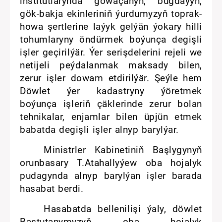
institutlarynda gowaçanyň, bugdaýyň,
gök-bakja ekinleriniň ýurdumyzyň toprak-
howa şertlerine laýyk gelýän ýokary hilli
tohumlaryny öndürmek boýunça degişli
işler geçirilýär. Ýer serişdelerini rejeli we
netijeli peýdalanmak maksady bilen,
zerur işler dowam etdirilýär. Şeýle hem
Döwlet ýer kadastryny ýöretmek
boýunça işleriň çäklerinde zerur bolan
tehnikalar, enjamlar bilen üpjün etmek
babatda degişli işler alnyp barylýar.
Ministrler Kabinetiniň Başlygynyň
orunbasary T.Atahallyýew oba hojalyk
pudagynda alnyp barylýan işler barada
hasabat berdi.
Hasabatda bellenilişi ýaly, döwlet