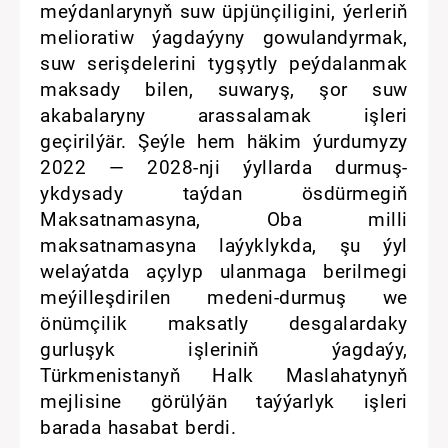
meýdanlarynyň suw üpjünçiligini, ýerleriň
melioratiw ýagdaýyny gowulandyrmak,
suw serişdelerini tygşytly peýdalanmak
maksady bilen, suwaryş, şor suw
akabalaryny arassalamak işleri
geçirilýär. Şeýle hem häkim ýurdumyzy
2022 — 2028-nji ýyllarda durmuş-
ykdysady taýdan ösdürmegiň
Maksatnamasyna, Oba milli
maksatnamasyna laýyklykda, şu ýyl
welaýatda açylyp ulanmaga berilmegi
meýilleşdirilen medeni-durmuş we
önümçilik maksatly desgalardaky
gurluşyk işleriniň ýagdaýy,
Türkmenistanyň Halk Maslahatynyň
mejlisine görülýän taýýarlyk işleri
barada hasabat berdi.