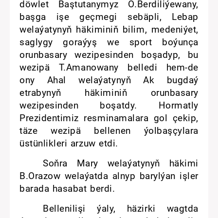
döwlet Baştutanymyz O.Berdiliýewany,
başga işe geçmegi sebäpli, Lebap
welaýatynyň häkiminiň bilim, medeniýet,
saglygy goraýyş we sport boýunça
orunbasary wezipesinden boşadyp, bu
wezipä T.Amanowany belledi hem-de
ony Ahal welaýatynyň Ak bugdaý
etrabynyň häkiminiň orunbasary
wezipesinden boşatdy. Hormatly
Prezidentimiz resminamalara gol çekip,
täze wezipä bellenen ýolbaşçylara
üstünlikleri arzuw etdi.
Soňra Mary welaýatynyň häkimi
B.Orazow welaýatda alnyp barylýan işler
barada hasabat berdi.
Bellenilişi ýaly, häzirki wagtda