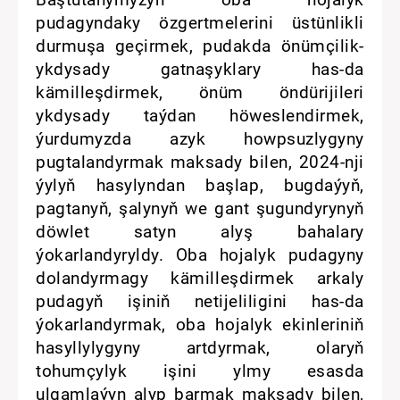
Baştutanymyzyň oba hojalyk
pudagyndaky özgertmelerini üstünlikli
durmuşa geçirmek, pudakda önümçilik-
ykdysady gatnaşyklary has-da
kämilleşdirmek, önüm öndürijileri
ykdysady taýdan höweslendirmek,
ýurdumyzda azyk howpsuzlygyny
pugtalandyrmak maksady bilen, 2024-nji
ýylyň hasylyndan başlap, bugdaýyň,
pagtanyň, şalynyň we gant şugundyrynyň
döwlet satyn alyş bahalary
ýokarlandyryldy. Oba hojalyk pudagyny
dolandyrmagy kämilleşdirmek arkaly
pudagyň işiniň netijeliligini has-da
ýokarlandyrmak, oba hojalyk ekinleriniň
hasyllylygyny artdyrmak, olaryň
tohumçylyk işini ylmy esasda
ulgamlaýyn alyp barmak maksady bilen,