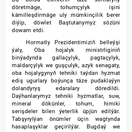
döretmäge, tohumçylyk işini
kämilleşdirmäge uly mümkinçilik berer
diýip, döwlet Baştutanymyz sözüni
dowam etdi.
Hormatly Prezidentimiziň belleýşi
ýaly, Oba hojalyk ministrliginiň
binýadynda gallaçylyk, pagtaçylyk,
maldarçylyk we guşçulyk, azyk senagaty,
oba hojalygynyň tehniki taýdan hyzmat
ediş ugurlary boýunça täze pudaklaýyn
dolandyryş edaralary döredildi.
Daýhanlarymyz tehniki hyzmatlar, suw,
mineral dökünler, tohum, himiki
serişdeler bilen ýeterlik üpjün edilýär.
Tabşyrylýan önümler üçin wagtynda
hasaplaşyklar geçirilýär. Bugdaý we