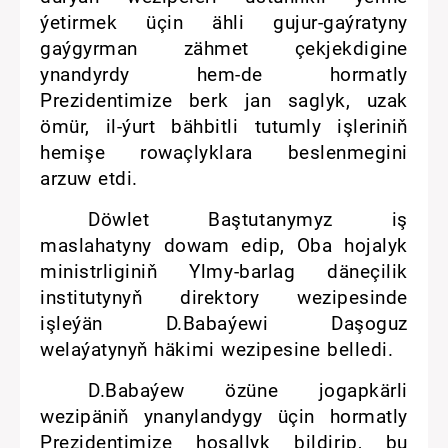
ýetirmek üçin ähli gujur-gaýratyny
gaýgyrman zähmet çekjekdigine
ynandyrdy hem-de hormatly
Prezidentimize berk jan saglyk, uzak
ömür, il-ýurt bähbitli tutumly işleriniň
hemişe rowaçlyklara beslenmegini
arzuw etdi.
Döwlet Baştutanymyz iş
maslahatyny dowam edip, Oba hojalyk
ministrliginiň Ylmy-barlag däneçilik
institutynyň direktory wezipesinde
işleýän D.Babaýewi Daşoguz
welaýatynyň häkimi wezipesine belledi.
D.Babaýew özüne jogapkärli
wezipäniň ynanylandygy üçin hormatly
Prezidentimize hoşallyk bildirip, bu