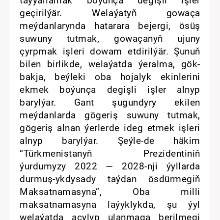
taýýarlamak boýunça degişli işler
geçirilýär. Welaýatyň gowaça
meýdanlarynda hatarara bejergi, ösüş
suwuny tutmak, gowaçanyň ujuny
çyrpmak işleri dowam etdirilýär. Şunuň
bilen birlikde, welaýatda ýeralma, gök-
bakja, beýleki oba hojalyk ekinlerini
ekmek boýunça degişli işler alnyp
barylýar. Gant şugundyry ekilen
meýdanlarda gögeriş suwuny tutmak,
gögeriş alnan ýerlerde ideg etmek işleri
alnyp barylýar. Şeýle-de häkim
“Türkmenistanyň Prezidentiniň
ýurdumyzy 2022 — 2028-nji ýyllarda
durmuş-ykdysady taýdan ösdürmegiň
Maksatnamasyna”, Oba milli
maksatnamasyna laýyklykda, şu ýyl
welaýatda açylyp ulanmaga berilmegi