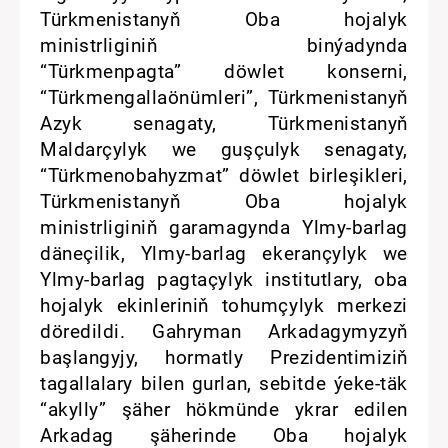
Türkmenistanyň Oba hojalyk
ministrliginiň binýadynda
“Türkmenpagta” döwlet konserni,
“Türkmengallaönümleri”, Türkmenistanyň
Azyk senagaty, Türkmenistanyň
Maldarçylyk we guşçulyk senagaty,
“Türkmenobahyzmat” döwlet birleşikleri,
Türkmenistanyň Oba hojalyk
ministrliginiň garamagynda Ylmy-barlag
däneçilik, Ylmy-barlag ekerançylyk we
Ylmy-barlag pagtaçylyk institutlary, oba
hojalyk ekinleriniň tohumçylyk merkezi
döredildi. Gahryman Arkadagymyzyň
başlangyjy, hormatly Prezidentimiziň
tagallalary bilen gurlan, sebitde ýeke-täk
“akylly” şäher hökmünde ykrar edilen
Arkadag şäherinde Oba hojalyk