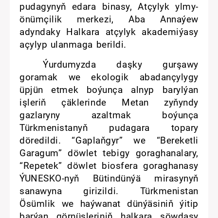
pudagynyň edara binasy, Atçylyk ylmy-
önümçilik merkezi, Aba Annaýew
adyndaky Halkara atçylyk akademiýasy
açylyp ulanmaga berildi.
Ýurdumyzda daşky gurşawy
goramak we ekologik abadançylygy
üpjün etmek boýunça alnyp barylýan
işleriň çäklerinde Metan zyňyndy
gazlaryny azaltmak boýunça
Türkmenistanyň pudagara topary
döredildi. “Gaplaňgyr” we “Bereketli
Garagum” döwlet tebigy goraghanalary,
“Repetek” döwlet biosfera goraghanasy
ÝUNESKO-nyň Bütindünýä mirasynyň
sanawyna girizildi. Türkmenistan
Ösümlik we haýwanat dünýäsiniň ýitip
barýan görnüşleriniň halkara söwdasy