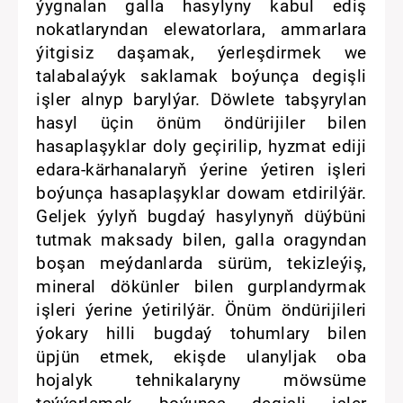
ýygnalan galla hasylyny kabul ediş
nokatlaryndan elewatorlara, ammarlara
ýitgisiz daşamak, ýerleşdirmek we
talabalaýyk saklamak boýunça degişli
işler alnyp barylýar. Döwlete tabşyrylan
hasyl üçin önüm öndürijiler bilen
hasaplaşyklar doly geçirilip, hyzmat ediji
edara-kärhanalaryň ýerine ýetiren işleri
boýunça hasaplaşyklar dowam etdirilýär.
Geljek ýylyň bugdaý hasylynyň düýbüni
tutmak maksady bilen, galla oragyndan
boşan meýdanlarda sürüm, tekizleýiş,
mineral dökünler bilen gurplandyrmak
işleri ýerine ýetirilýär. Önüm öndürijileri
ýokary hilli bugdaý tohumlary bilen
üpjün etmek, ekişde ulanyljak oba
hojalyk tehnikalaryny möwsüme