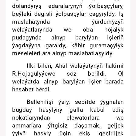
dolandyryş edaralarynyň ýolbaşçylary,
beýleki degişli ýolbaşçylar çagyryldy. Iş
maslahatynda ýurdumyzyň
welaýatlarynda we oba hojalyk
pudagynda alnyp barylýan işleriň
ýagdaýyna garaldy, käbir guramaçylyk
meseleleri ara alnyp maslahatlaşyldy.
Ilki bilen, Ahal welaýatynyň häkimi
R.Hojagulyýewe söz berildi. Ol
welaýatda alnyp barylýan işler barada
hasabat berdi.
Bellenilişi ýaly, sebitde ýygnalan
bugdaý hasylyny galla kabul ediş
nokatlaryndan elewatorlara we
ammarlara ýitgisiz daşamak, geljek
ýylyň hasyly üçin ekiş geçiriljek