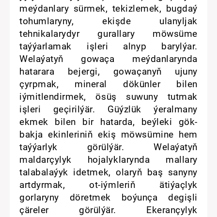
meýdanlary sürmek, tekizlemek, bugdaý
tohumlaryny, ekişde ulanyljak
tehnikalarydyr gurallary möwsüme
taýýarlamak işleri alnyp barylýar.
Welaýatyň gowaça meýdanlarynda
hatarara bejergi, gowaçanyň ujuny
çyrpmak, mineral dökünler bilen
iýmitlendirmek, ösüş suwuny tutmak
işleri geçirilýär. Güýzlük ýeralmany
ekmek bilen bir hatarda, beýleki gök-
bakja ekinleriniň ekiş möwsümine hem
taýýarlyk görülýär. Welaýatyň
maldarçylyk hojalyklarynda mallary
talabalaýyk idetmek, olaryň baş sanyny
artdyrmak, ot-iýmleriň ätiýaçlyk
gorlaryny döretmek boýunça degişli
çäreler görülýär. Ekerançylyk