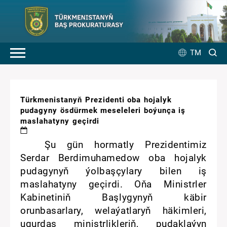
TM
Türkmenistanyň Prezidenti oba hojalyk
pudagyny ösdürmek meseleleri boýunça iş
maslahatyny geçirdi
Şu gün hormatly Prezidentimiz
Serdar Berdimuhamedow oba hojalyk
pudagynyň ýolbaşçylary bilen iş
maslahatyny geçirdi. Oňa Ministrler
Kabinetiniň Başlygynyň käbir
orunbasarlary, welaýatlaryň häkimleri,
ugurdaş ministrlikleriň, pudaklaýyn