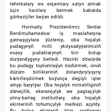
tehnikalary we enjamlary satyn almak
üçin karzlary bermek babatda
görkezijiler beýan edildi.
Hormatly Prezidentimiz Serdar
Berdimuhamedow iş maslahatyna
gatnaşyjylara ýüzlenip, oba hojalyk
pudagynyň milli ykdysadyýetimiziň
esasy pudaklarynyň biri bolup
durýandygyny belledi. Häzirki döwürde
bu pudagy toplumlaýyn ösdürmek, onuň
düzüm birlikleriniň dolandyrylyşyny
kämilleşdirmek boýunça degişli işler
alnyp barylýar. Oba hojalyk ministrliginiň
däneçilik, ekerançylyk we pagtaçylyk
ylmy-barlag institutlary, oba hojalyk
ekinleriniň tohumçylyk merkezi açyldy.
Bu bolsa ekinleriň täze sortlaryny