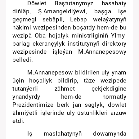
Döwlet Baştutanymyz hasabaty
diňläp, Ş.Amangeldiýewi, başga işe
geçmegi sebäpli, Lebap welaýatynyň
häkimi wezipesinden boşatdy hem-de bu
wezipä Oba hojalyk ministrliginiň Ylmy-
barlag ekerançylyk institutynyň direktory
wezipesinde işleýän M.Annanepesowy
belledi.
M.Annanepesow bildirilen uly ynam
üçin hoşallyk bildirip, täze wezipede
tutanýerli zähmet çekjekdigine
ynandyrdy hem-de hormatly
Prezidentimize berk jan saglyk, döwlet
ähmiýetli işlerinde uly üstünlikleri arzuw
etdi.
Iş maslahatynyň dowamynda