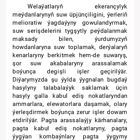
Welaýatlaryň ekerançylyk
meýdanlarynyň suw üpjünçiligini, ýerleriň
melioratiw ýagdaýyny gowulandyrmak,
suw serişdelerini tygşytly peýdalanmak
maksady bilen, ýurdumyzyň
howdanlaryna suw toplamak, derýalaryň
kenarlaryny berkitmek hem-de suwaryş,
şor suw akabalaryny arassalamak
boýunça degişli işler geçirilýär.
Diýarymyzda şu ýylda ýygnalan bugdaý
hasylyny talabalaýyk saklamak üçin
hasyly galla kabul ediş nokatlaryndan
ammarlara, elewatorlara daşamak, olary
ýerleşdirmek boýunça zerur işler dowam
etdirilýär. Pagta arassalaýjy kärhanalary,
pagta kabul ediş nokatlaryny, pagta
ýygýan kombaýnlary pagta ýygymy