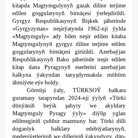
kitapda Magtymgulynyň gazak diline terjime
edilen goşgularynyň birnäçesi ýerleşdirildi.
Gyrgyz Respublikasynyň Bişkek şäherinde
«Gyrgyzystan» neşirýatynda 1962-nji ýylda
«Magtymguly» ady bilen neşir edilen kitaba
Magtymgulynyň gyrgyz diline terjime edilen
goşgularynyň birnäçesi girizildi. Azerbaýjan
Respublikasynyň Baku şäherinde neşir edilen
kitap dana Pyragynyň eserlerini azerbaýjan
halkyna ýakyndan tanyşdyrmakda möhüm
ähmiýete eýe boldy.
Görnüşi ýaly, TÜRKSOÝ halkara
guramasy tarapyndan 2024-nji ýylyň «Türki
dünýäniň beýik şahyry we akyldary
Magtymguly Pyragy ýyly» diýlip yglan
edilmeginiň çuňňur mazmuny bar. Türki dilli
doganlyk halklary edebiýatlarynyň,
medeniýetleriniň we dilleriniň ýakyndygy, däp-