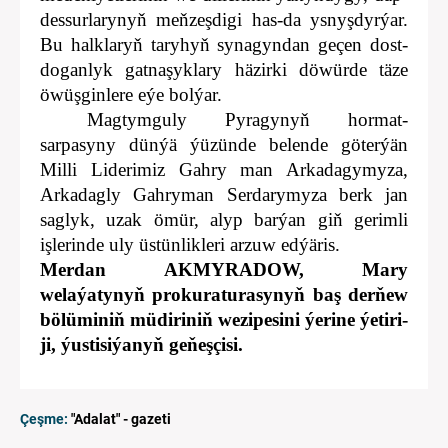
dessurlarynyň meňzeşdigi has-da ysnyşdyrýar.
Bu halklaryň taryhyň synagyndan geçen dost-
doganlyk gatnaşyklary häzirki döwürde täze
öwüşginlere eýe bolýar.
Magtymguly Pyragynyň hormat
-
sarpasyny dünýä ýüzünde belende göterýän
Milli Liderimiz Gahry man Arkadagymyza,
Arkadagly Gahryman Serdarymyza berk jan
saglyk, uzak ömür, alyp barýan giň gerimli
işlerinde uly üstünlikleri arzuw edýäris.
Merdan AKMYRADOW, Mary
welaýatynyň prokuraturasynyň baş de
r
ňew
bölüminiň müdiriniň wezipesini ýe­ri­ne­
ýe­ti­ri­
ji,­ ýustisiýanyň geňeşçisi.
Çeşme:
"Adalat" - gazeti