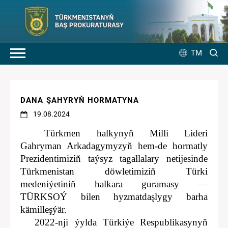
TM
DANA ŞAHYRYŇ HORMATYNA
19.08.2024
Türkmen halkynyň Milli Lideri
Gahryman Arkadagymyzyň hem-de hormatly
Prezidentimiziň taýsyz tagallalary netijesinde
Türkmenistan döwletimiziň Türki
medeniýetiniň halkara guramasy —
TÜRKSOÝ bilen hyzmatdaşlygy barha
kämilleşýär.
2022-nji ýylda Türkiýe Respublikasynyň