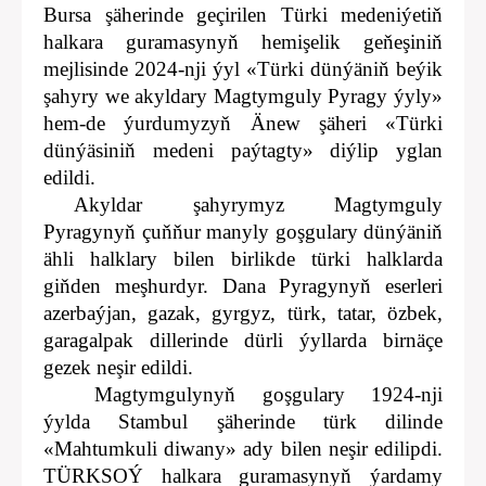
Bursa şäherinde geçirilen Türki medeniýetiň
halkara guramasynyň hemişelik geňeşiniň
mej
l
isinde 2024-nji ýyl «Türki dünýäniň beýik
şahyry we akyldary Magtymguly Pyragy ýyly»
hem-de ýurdumyzyň Änew şäheri «Türki
dünýäsiniň medeni paýtagty» diýlip yglan
edildi.
Akyldar şahyrymyz Magtymguly
Pyragynyň çuňňur manyly goşgulary dünýäniň
ähli halklary bilen birlikde türki halklarda
giňden meşhurdyr. Dana Pyragynyň eserleri
azerbaýjan, gazak, gyrgyz, türk, tatar, özbek,
garagalpak dillerinde dürli ýyllarda birnäçe
gezek neşir edildi.
Magtymgulynyň goşgulary 1924-nji
ýylda Stambul şäherinde türk dilinde
«Mahtumkuli diwany» ady bilen neşir edilipdi.
TÜRKSOÝ halkara guramasynyň ýardamy