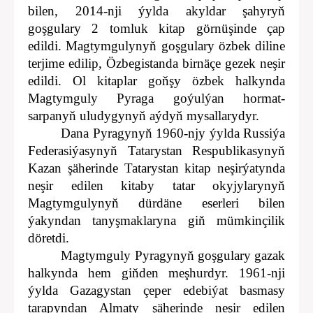
bilen, 2014-nji ýylda akyldar şahyryň
goşgulary 2 tomluk kitap görnüşinde çap
edildi. Magtymgulynyň goşgulary özbek diline
terjime edilip, Özbegistanda birnäçe gezek neşir
edildi. Ol kitaplar goňşy özbek halkynda
Magtymguly Pyraga goýulýan hormat-
sarpanyň uludygynyň aýdyň mysallarydyr.
Dana Pyragynyň 1960
-
njy ýylda Russiýa
Federasiýasynyň Tatarystan Respublikasynyň
Kazan şäherinde Tatarystan kitap neşirýatynda
neşir edilen kitaby tatar okyjylarynyň
Magtymgulynyň dürdäne eserleri bilen
ýakyndan tanyşmaklaryna giň mümkinçilik
döretdi.
Magtymguly Pyragynyň goşgulary gazak
halkynda hem giňden meşhurdyr. 1961-nji
ýylda Gazagystan çeper edebiýat basmasy
tarapyndan Almaty şäherinde neşir edilen