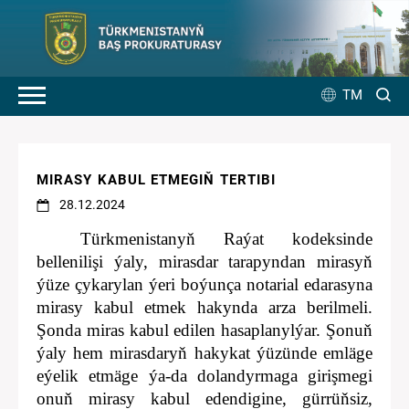
TM
MIRASY KABUL ETMEGIŇ TERTIBI
28.12.2024
Türkmenistanyň Raýat kodeksinde
bellenilişi ýaly, mirasdar tarapyndan mi­rasyň
ýüze çykarylan ýeri boýunça notarial edara­syna
mirasy kabul etmek hakynda arza berilmeli.
Şonda miras kabul edilen hasaplanylýar. Şonuň
ýaly hem mirasdaryň hakykat ýüzünde emläge
eýelik et­mäge ýa-­da dolandyrmaga girişmegi
onuň mirasy ka­bul edendigine, gürrüňsiz,