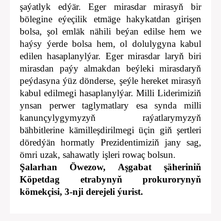
şaýatlyk edýär. Eger mi­rasdar mirasyň bir
bölegine eýeçilik etmäge hakykatdan girişen
bolsa, şol emläk nä­hili beýan edilse hem we
haýsy ýerde bolsa hem, ol dolulygyna kabul
edilen hasaplanylýar. Eger mirasdar­ laryň biri
mirasdan paýy almakdan beýleki mirasdaryň
peýdasyna ýüz dönderse, şeýle hereket mirasyň
ka­bul edilmegi hasaplanylýar. Milli Liderimiziň
ynsan­ perwer taglymatlary esa synda milli
kanunçylygymyzyň raýatlarymyzyň
bähbitlerine kämilleşdirilme­gi üçin giň şertleri
döredýän hormatly Prezidentimiziň ja­ny sag,
ömri uzak, sahawat­ly işleri rowaç bolsun.
Şalarhan Öwezow, Aşgabat şäheriniň
Köpetdag etrabynyň prokurorynyň
kömekçisi, 3-nji derejeli ýurist.