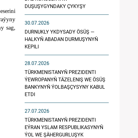
DUŞUŞYGYNDAKY ÇYKYŞY
serini
raýyny
30.07.2026
y sag,
DURNUKLY YKDYSADY ÖSÜŞ —
HALKYŇ ABADAN DURMUŞYNYŇ
KEPILI
28.07.2026
TÜRKMENISTANYŇ PREZIDENTI
ÝEWROPANYŇ TÄZELENIŞ WE ÖSÜŞ
BANKYNYŇ ÝOLBAŞÇYSYNY KABUL
ETDI
27.07.2026
TÜRKMENISTANYŇ PREZIDENTI
EÝRAN YSLAM RESPUBLIKASYNYŇ
ÝOL WE ŞÄHERGURLUŞYK