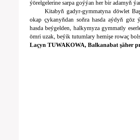
ýörelgelerine sarpa goýýan her bir adamyň 
Kitabyň gadyr
-
gymmatyna döwlet Baş
okap çykanyňdan soňra hasda aýdyň göz ý
hasda beýgelden, halkymyza gymmatly eserl
ömri uzak, beýik tutumlary hemişe rowaç bol
Laçyn TUWAKOWA, Balkanabat şäher prokur