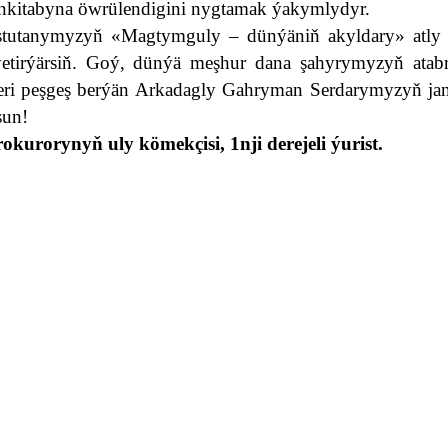
ýankitabyna öwrülendigini nygtamak ýakymlydyr.
tutanymyzyň «Magtymguly – dünýäniň akyldary» atly e
etirýärsiň. Goý, dünýä meşhur dana şahyrymyzyň atab
eri peşgeş berýän Arkadagly Gahryman Serdarymyzyň jan
sun!
orynyň uly kömekçisi, 1nji derejeli ýurist.