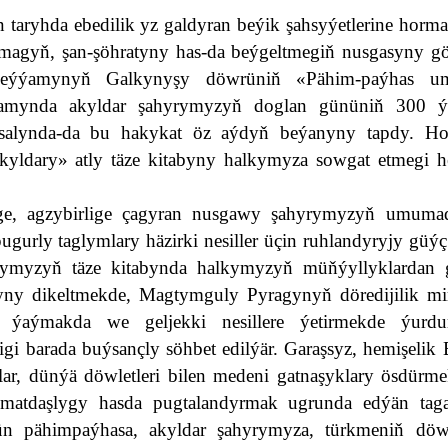
taryhda ebedilik yz galdyran beýik şahsyýetlerine horma
agyň, şan-şöhratyny has-da beýgeltmegiň nusgasyny gö
ze eýýamynyň Galkynyşy döwrüniň «Pähim-paýhas 
amynda akyldar şahyrymyzyň doglan gününiň 300 ý
mysalynda-da bu hakykat öz aýdyň beýanyny tapdy. Ho
kyldary» atly täze kitabyny halkymyza sowgat etmegi 
ige, agzybirlige çagyran nusgawy şahyrymyzyň umuma
gurly taglymlary häzirki nesiller üçin ruhlandyryjy güý
ymyzyň täze kitabynda halkymyzyň müňýyllyklardan 
yny dikeltmekde, Magtymguly Pyragynyň döredijilik mi
 ýaýmakda we geljekki nesillere ýetirmekde ýurd
gi barada buýsançly söhbet edilýär. Garaşsyz, hemişelik 
r, dünýä döwletleri bilen medeni gatnaşyklary ösdürme
zmatdaşlygy hasda pugtalandyrmak ugrunda edýän tagal
n pähimpaýhasa, akyldar şahyrymyza, türkmeniň döwle