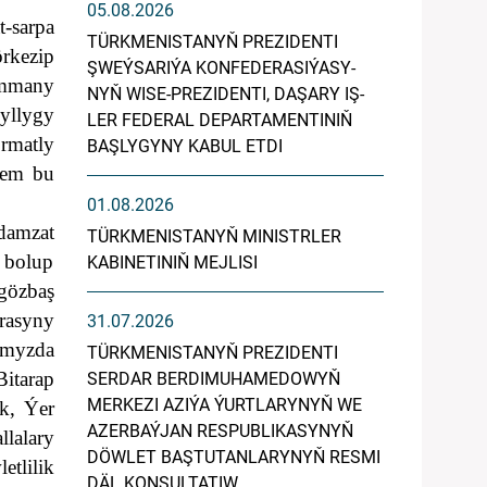
05.08.2026
t-sarpa
TÜRK­ME­NIS­TA­NYŇ PREZIDENTI
rkezip
ŞWEÝ­SA­RI­ÝA KON­FE­DE­RA­SI­ÝA­SY­
ummany
NYŇ WI­SE-PREZIDENTI, DA­ŞA­RY IŞ­
yllygy
LER FE­DE­RAL DE­PAR­TA­MEN­TI­NIŇ
rmatly
BAŞ­LY­GY­NY KA­BUL ET­DI
hem bu
01.08.2026
damzat
TÜRKMENISTANYŇ MINISTRLER
ç bolup
KABINETINIŇ MEJLISI
gözbaş
rasyny
31.07.2026
umyzda
TÜRKMENISTANYŇ PREZIDENTI
Bitarap
SERDAR BERDIMUHAMEDOWYŇ
MERKEZI AZIÝA ÝURTLARYNYŇ WE
k, Ýer
AZERBAÝJAN RESPUBLIKASYNYŇ
lalary
DÖWLET BAŞTUTANLARYNYŇ RESMI
tlilik
DÄL KONSULTATIW