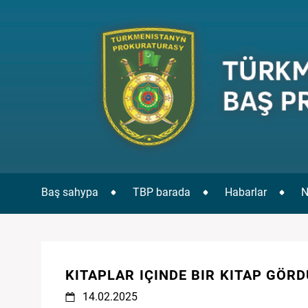
Baş sahypa
TBP barada
Habarlar
N
KITAPLAR IÇINDE BIR KITAP GÖR
14.02.2025