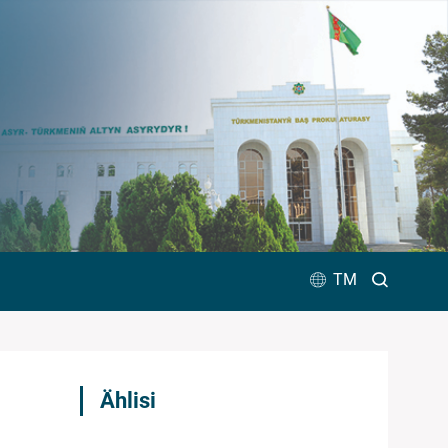
TM
Ählisi