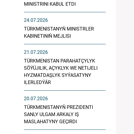
MINISTRINI KABUL ETDI
24.07.2026
TÜRKMENISTANYŇ MINISTRLER
KABINETINIŇ MEJLISI
21.07.2026
TÜRKMENISTAN PARAHATÇYLYK
SÖÝÜJILIK, AÇYKLYK WE NETIJELI
HYZMATDAŞLYK SYÝASATYNY
ILERLEDÝÄR
20.07.2026
TÜRKMENISTANYŇ PREZIDENTI
SANLY ULGAM ARKALY IŞ
MASLAHATYNY GEÇIRDI