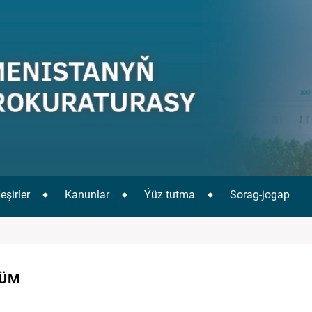
eşirler
Kanunlar
Ýüz tutma
Sorag-jogap
DÜM