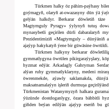
Türkmen halky öz pähim-paýhasy bilen 
goýmagyň, olaryň at-owazasyny dün ýä ýaým
gelýän halkdyr. Berkarar döwletiň tä
Magtymguly Pyragy» ýylynyň tutuş dow
mynasybetli geçirilen dürli dabaralaryň 
Prezidentimiziň «Magtymguly – dünýäniň a
ajaýyp hakykatyň ýene bir güwäsine öwrüldi.
Türkmen halkyny berkarar döwletlil
gymmatlygyna öwrülen pikirgaraýyşlary, köpu
hyzmat edýär. Arkadagly Gahryman Serdar
alýan ruhy gymmatlyklaryny, medeni miras
öwrenmekde, aýawly saklamakda, dünýä
maksatnamalaýyn işleriň durmuşa geçirilýändi
Türkmenistan Watanymyzyň halkara guramala
ýüzünde dostdoganlygy, özara bähbitli hy
giňden beýan edilýän ajaýyp eseriň bu gü