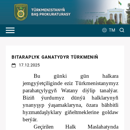
TM
BITARAPLYK GANATYDYR TÜRKMENIŇ
17.12.2025
Bu günki gün halkara
jemgyýetçiliginde eziz Türkmenistanymyz
parahatçylygyň Watany diýlip tanalýar.
Biziň ýurdumyz dünýä halklarynyň
ynanyşyp ýaşamaklaryna, özara bähbitli
hyzmatdaşlyklary giňeltmeklerine goldaw
berýär.
Geçirilen Halk Maslahatynda