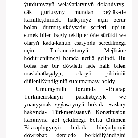
ýurdumyzyň welaýatlarynyň dolandyryş-
çäk gurluşyny mundan beýläk-de
kämilleşdirmek, halkymyz üçin zerur
bolan durmuş-ykdysady şertleri üpjün
etmek bilen bagly teklipler öňe sürüldi we
olaryň kada-kanun esasynda seredilmegi
üçin Türkmenistanyň Mejlisine
hödürlenilmegi barada netijä gelindi. Bu
bolsa her bir döwletli işde halk bilen
maslahatlaşylyp, olaryň pikiriniň
diňlenilýändiginiň subutnamasy boldy.
Umumymilli forumda «Bitarap
Türkmenistanyň parahatçylyk we
ynanyşmak syýasatynyň hukuk esaslary
hakynda» Türkmenistanyň Konstitusion
kanunyna gol çekilmegi bolsa türkmen
Bitaraplygynyň hukuk binýadynyň
döwrebap derejede berkidilýändigini