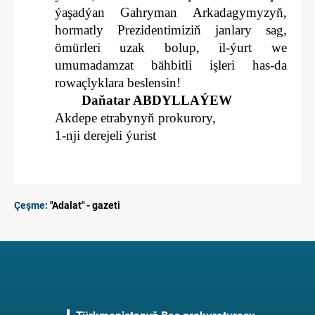
ýaşadýan Gahryman Arkadagymyzyň,
hormatly Prezidentimiziň janlary sag,
ömürleri uzak bolup, il-ýurt we
umumadamzat bähbitli işleri has-da
rowaçlyklara beslensin!
Daňatar ABDYLLAÝEW
Akdepe etrabynyň prokurory,
1-nji derejeli ýurist
Çeşme:
"Adalat" - gazeti