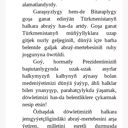
alamatlandyrdy.
Garaşsyzlygy hem-de Bitaraplygy
goşa ganat edinýän Türkmenistanyň
halkara abraýy has-da artdy. Goşa ganat
Türkmenistanyň müňýyllyklara uzap
gitjek nurly geljeginiň, dünýä içre barha
belentde galjak abraý-mertebesiniň ruhy
joşgunyna öwrüldi.
Goý, hormatly Prezidentimiziň
baştutanlygynda uzak-uzak asyrlar
halkymyzyň kalbynyň aýnasy bolan
medeniýetimizi dünýä ýaýyp, ähli halklar
bilen ynanyşyp, parahatçylykda ýaşamak,
döwletimizi has-da belentliklere çykarmak
nesip etsin!
Özbaşdak döwletimiziň halkara
jemgyýetçiligindäki abraý-mertebesini arşa
ýetiren, milletini eşretli durmuşda