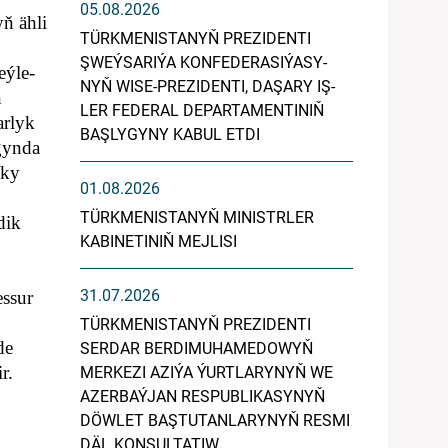
05.08.2026
ň ähli
TÜRK­ME­NIS­TA­NYŇ PREZIDENTI
ŞWEÝ­SA­RI­ÝA KON­FE­DE­RA­SI­ÝA­SY­
eýle-
NYŇ WI­SE-PREZIDENTI, DA­ŞA­RY IŞ­
ň
LER FE­DE­RAL DE­PAR­TA­MEN­TI­NIŇ
arlyk
BAŞ­LY­GY­NY KA­BUL ET­DI
gynda
aky
01.08.2026
TÜRKMENISTANYŇ MINISTRLER
dik
KABINETINIŇ MEJLISI
31.07.2026
essur
TÜRKMENISTANYŇ PREZIDENTI
de
SERDAR BERDIMUHAMEDOWYŇ
r.
MERKEZI AZIÝA ÝURTLARYNYŇ WE
AZERBAÝJAN RESPUBLIKASYNYŇ
DÖWLET BAŞTUTANLARYNYŇ RESMI
DÄL KONSULTATIW