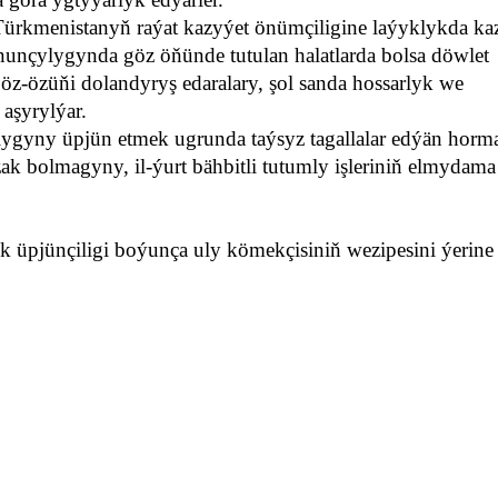
rkmenistanyň raýat kazyýet önümçiligine laýyklykda ka
unçylygynda göz öňünde tutulan halatlarda bolsa döwlet
 öz-özüňi dolandyryş edaralary, şol sanda hossarlyk we
aşyrylýar.
gyny üpjün etmek ugrunda taýsyz tagallalar edýän horma
ak bolmagyny, il-ýurt bähbitli tutumly işleriniň elmydam
üpjünçiligi boýunça uly kömekçisiniň wezipesini ýerine