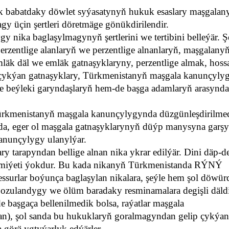
babatdaky döwlet syýasatynyň hukuk esaslary maşgalany
 üçin şertleri döretmäge gönükdirilendir.
nika baglaşylmagynyň şertlerini we tertibini belleýär. Ş
perzentlige alanlaryň we perzentlige alnanlaryň, maşgalany
läk däl we emläk gatnaşyklaryny, perzentlige almak, hoss
 çykýan gatnaşyklary, Türkmenistanyň maşgala kanunçyly
de beýleki garyndaşlaryň hem-de başga adamlaryň arasynd
ürkmenistanyň maşgala kanunçylygynda düzgünleşdirilme
da, eger ol maşgala gatnaşyklarynyň düýp manysyna garşy
anunçylygy ulanylýar.
 tarapyndan bellige alnan nika ykrar edilýär. Dini däp-d
miýeti ýokdur. Bu kada nikanyň Türkmenistanda RÝNÝ
essurlar boýunça baglaşylan nikalara, şeýle hem şol döwür
bozulandygy we ölüm baradaky resminamalara degişli däldi
başgaça bellenilmedik bolsa, raýatlar maşgala
n), şol sanda bu hukuklaryň goralmagyndan gelip çykýan
 görä ygtyýarlyk edýärler.