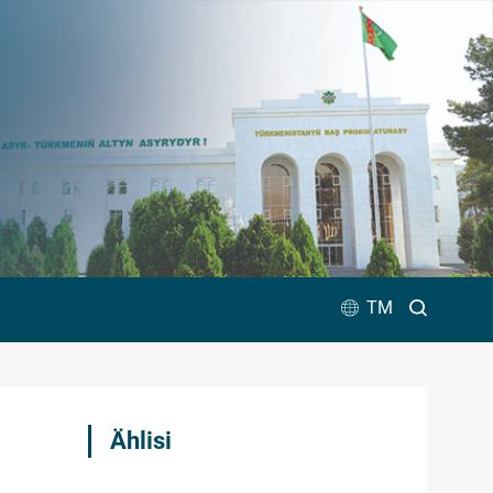
TM
Ählisi