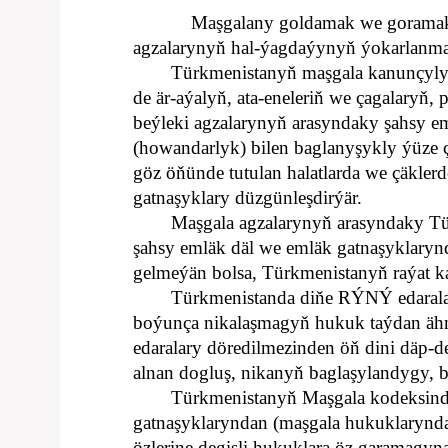
Maşgalany goldamak we goramak 
agzalarynyň hal-ýagdaýynyň ýokarlanmagy
Türkmenistanyň maşgala kanunçylygy 
de är-aýalyň, ata-eneleriň we çagalaryň, 
beýleki agzalarynyň arasyndaky şahsy em
(howandarlyk) bilen baglanyşykly ýüze
göz öňünde tutulan halatlarda we çäkler
gatnaşyklary düzgünleşdirýär.
Maşgala agzalarynyň arasyndaky T
şahsy emläk däl we emläk gatnaşyklaryn
gelmeýän bolsa, Türkmenistanyň raýat k
Türkmenistanda diňe RÝNÝ edaralary
boýunça nikalaşmagyň hukuk taýdan äh
edaralary döredilmezinden öň dini däp-d
alnan dogluş, nikanyň baglaşylandygy, 
Türkmenistanyň Maşgala kodeksinde 
gatnaşyklaryndan (maşgala hukuklarynda
özlerine degişli hukuklara öz garamagyna