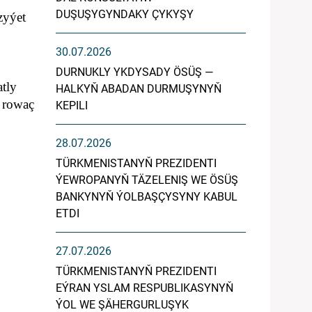
DUŞUŞYGYNDAKY ÇYKYŞY
zyýet
30.07.2026
DURNUKLY YKDYSADY ÖSÜŞ —
tly
HALKYŇ ABADAN DURMUŞYNYŇ
a rowaç
KEPILI
28.07.2026
TÜRKMENISTANYŇ PREZIDENTI
ÝEWROPANYŇ TÄZELENIŞ WE ÖSÜŞ
BANKYNYŇ ÝOLBAŞÇYSYNY KABUL
ETDI
27.07.2026
TÜRKMENISTANYŇ PREZIDENTI
EÝRAN YSLAM RESPUBLIKASYNYŇ
ÝOL WE ŞÄHERGURLUŞYK