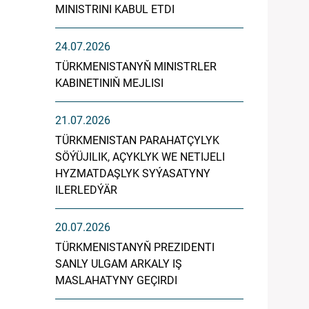
MINISTRINI KABUL ETDI
24.07.2026
TÜRKMENISTANYŇ MINISTRLER
KABINETINIŇ MEJLISI
21.07.2026
TÜRKMENISTAN PARAHATÇYLYK
SÖÝÜJILIK, AÇYKLYK WE NETIJELI
HYZMATDAŞLYK SYÝASATYNY
ILERLEDÝÄR
20.07.2026
TÜRKMENISTANYŇ PREZIDENTI
SANLY ULGAM ARKALY IŞ
MASLAHATYNY GEÇIRDI