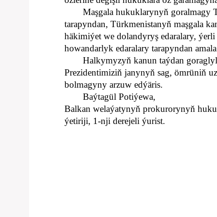
Maşgala hukuklarynyň goralmagy Tü
tarapyndan, Türkmenistanyň maşgala kan
häkimiýet we dolandyryş edaralary, ýerli
howandarlyk edaralary tarapyndan amala 
Halkymyzyň kanun taýdan goraglyly
Prezidentimiziň janynyň sag, ömrüniň uz
bolmagyny arzuw edýäris.
Baýtagül Potiýewa,
Balkan welaýatynyň prokurorynyň hukuk 
ýetiriji, 1-nji derejeli ýurist.