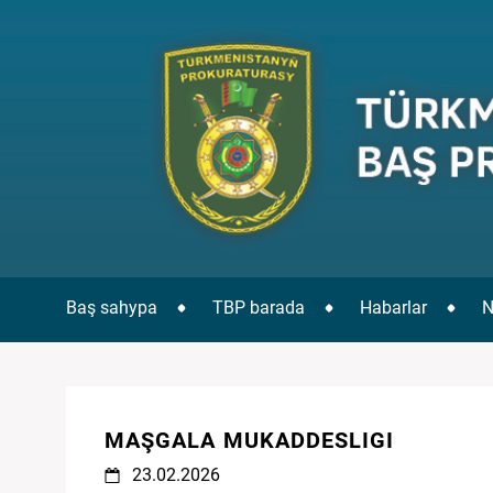
Baş sahypa
TBP barada
Habarlar
N
MAŞGALA MUKADDESLIGI
23.02.2026