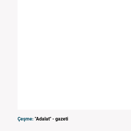
Çeşme:
"Adalat" - gazeti