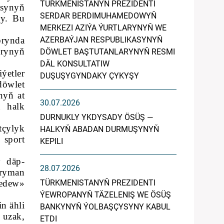
TÜRKMENISTANYŇ PREZIDENTI
asynyň
SERDAR BERDIMUHAMEDOWYŇ
dy. Bu
MERKEZI AZIÝA ÝURTLARYNYŇ WE
brynda
AZERBAÝJAN RESPUBLIKASYNYŇ
rynyň
DÖWLET BAŞTUTANLARYNYŇ RESMI
DÄL KONSULTATIW
ýetler
DUŞUŞYGYNDAKY ÇYKYŞY
döwlet
nyň at
30.07.2026
ň halk
DURNUKLY YKDYSADY ÖSÜŞ —
tçylyk
HALKYŇ ABADAN DURMUŞYNYŇ
 sport
KEPILI
y däp-
28.07.2026
hryman
bedew»
TÜRKMENISTANYŇ PREZIDENTI
ÝEWROPANYŇ TÄZELENIŞ WE ÖSÜŞ
n ähli
BANKYNYŇ ÝOLBAŞÇYSYNY KABUL
 uzak,
ETDI