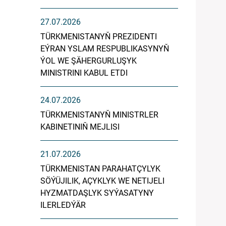
27.07.2026
TÜRKMENISTANYŇ PREZIDENTI
EÝRAN YSLAM RESPUBLIKASYNYŇ
ÝOL WE ŞÄHERGURLUŞYK
MINISTRINI KABUL ETDI
24.07.2026
TÜRKMENISTANYŇ MINISTRLER
KABINETINIŇ MEJLISI
21.07.2026
TÜRKMENISTAN PARAHATÇYLYK
SÖÝÜJILIK, AÇYKLYK WE NETIJELI
HYZMATDAŞLYK SYÝASATYNY
ILERLEDÝÄR