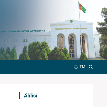
TM
Ählisi