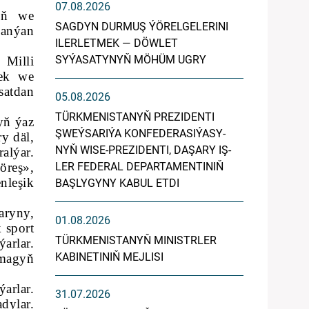
07.08.2026
yň we
SAGDYN DURMUŞ ÝÖRELGELERINI
lanýan
ILERLETMEK — DÖWLET
SYÝASATYNYŇ MÖHÜM UGRY
 Milli
mek we
satdan
05.08.2026
TÜRK­ME­NIS­TA­NYŇ PREZIDENTI
yň ýaz
ŞWEÝ­SA­RI­ÝA KON­FE­DE­RA­SI­ÝA­SY­
y däl,
NYŇ WI­SE-PREZIDENTI, DA­ŞA­RY IŞ­
alýar.
öreş»,
LER FE­DE­RAL DE­PAR­TA­MEN­TI­NIŇ
nleşik
BAŞ­LY­GY­NY KA­BUL ET­DI
aryny,
01.08.2026
 sport
TÜRKMENISTANYŇ MINISTRLER
arlar.
KABINETINIŇ MEJLISI
pmagyň
arlar.
31.07.2026
dylar.