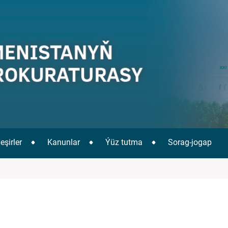
eşirler
Kanunlar
Ýüz tutma
Sorag-jogap