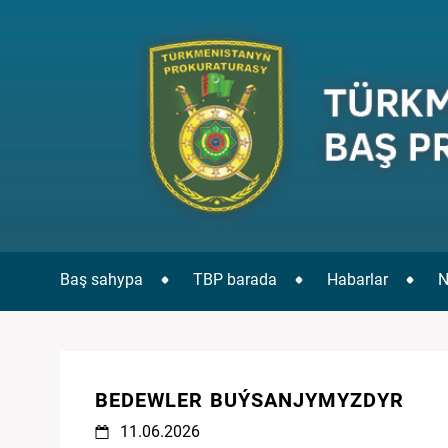
Baş sahypa
TBP barada
Habarlar
N
BEDEWLER BUÝSANJYMYZDYR
11.06.2026