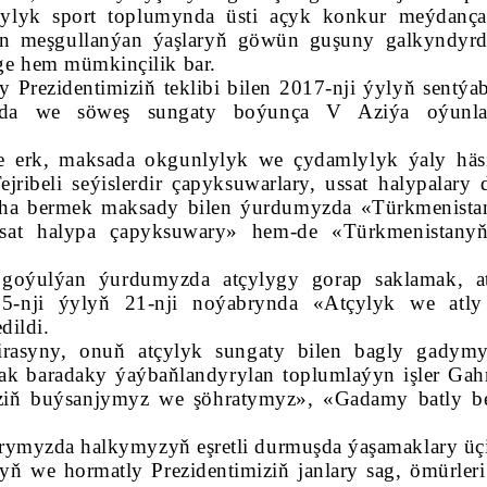
çylyk sport toplumynda üsti açyk konkur meýdanç
ilen meşgullanýan ýaşlaryň göwün guşuny galkyndyr
äge hem mümkinçilik bar.
y Prezidentimiziň teklibi bilen 2017-nji ýylyň sentýa
larda we söweş sungaty boýunça V Aziýa oýunla
erk, maksada okgunlylyk we çydamlylyk ýaly häsi
ejribeli seýislerdir çapyksuwarlary, ussat halypalary 
aha bermek maksady bilen ýurdumyzda «Türkmenista
ssat halypa çapyksuwary» hem-de «Türkmenistany
a goýulýan ýurdumyzda atçylygy gorap saklamak, a
5-nji ýylyň 21-nji noýabrynda «Atçylyk we atly
dildi.
asyny, onuň atçylyk sungaty bilen bagly gadym
ak baradaky ýaýbaňlandyrylan toplumlaýyn işler Ga
iň buýsanjymyz we şöhratymyz», «Gadamy batly 
rymyzda halkymyzyň eşretli durmuşda ýaşamaklary üçi
ň we hormatly Prezidentimiziň janlary sag, ömürleri