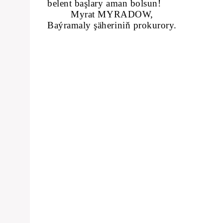
belent başlary aman bolsun!
Myrat MYRADOW,
Baýramaly şäheriniň prokurory.