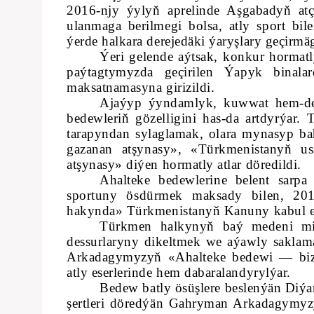
2016-njy ýylyň aprelinde Aşgabadyň at
ulanmaga berilmegi bolsa, atly sport b
ýerde halkara derejedäki ýaryşlary geçirm
Ýeri gelende aýtsak, konkur hormatl
paýtagtymyzda geçirilen Ýapyk bina
maksatnamasyna girizildi.
Ajaýyp ýyndamlyk, kuwwat hem-de 
bedewleriň gözelligini has-da artdyrýar. T
tarapyndan sylaglamak, olara mynasyp b
gazanan atşynasy», «Türkmenistanyň u
atşynasy» diýen hormatly atlar döredildi.
Ahalteke bedewlerine belent sarp
sportuny ösdürmek maksady bilen, 201
hakynda» Türkmenistanyň Kanuny kabul e
Türkmen halkynyň baý medeni mir
dessurlaryny dikeltmek we aýawly saklam
Arkadagymyzyň «Ahalteke bedewi — biz
atly eserlerinde hem dabaralandyrylýar.
Bedew batly ösüşlere beslenýän Diýa
şertleri döredýän Gahryman Arkadagymyzy