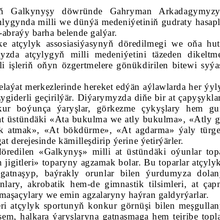
nyň Galkynyşy döwründe Gahryman Arkadagymyz
anlygynda milli we dünýä medeniýetiniň gudraty hasap
-abraýy barha belende galýar.
ke atçylyk assosiasiýasynyň döredilmegi we oňa hut
yzda atçylygyň milli medeniýetini täzeden dikelt
 işleriň oňyn özgertmelere gönükdirilen bitewi syýa
aýat merkezlerinde hereket edýän aýlawlarda her ýyl
iderli geçirilýär. Diýarymyzda diňe bir at çapyşyklar
kur boýunça ýaryşlar, görkezme çykyşlary hem gur
at üstündäki «Ata bukulma we atly bukulma», «Atly g
k atmak», «At bökdürme», «At agdarma» ýaly türge
t derejesinde kämilleşdirip ýerine ýetirýärler.
öredilen «Galkynyş» milli at üstündäki oýunlar top
igitleri» toparyny agzamak bolar. Bu toparlar atçylyk
a gatnaşyp, baýrakly orunlar bilen ýurdumyza dolaný
nlary, akrobatik hem-de gimnastik tilsimleri, at ça
maşaçylary we emin agzalaryny haýran galdyrýarlar.
eri atçylyk sportunyň konkur görnüşi bilen meşgullaný
em, halkara ýaryşlaryna gatnaşmaga hem tejribe topla