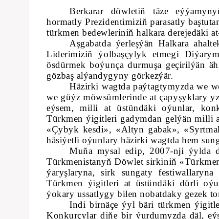
Berkarar döwletiň täze eýýamy
hormatly Prezidentimiziň parasatly baştut
türkmen bedewleriniň halkara derejedäki at
Aşgabatda ýerleşýän Halkara ahalte
Liderimiziň ýolbaşçylyk etmegi Diýarym
ösdürmek boýunça durmuşa geçirilýän ähli
gözbaş alýandygyny görkezýär.
Häzirki wagtda paýtagtymyzda we wel
we güýz möwsümlerinde at çapyşyklary yzyg
eýsem, milli at üstündäki oýunlar, kon
Türkmen ýigitleri gadymdan gelýän milli 
«Çybyk kesdi», «Altyn gabak», «Syrtma
häsiýetli oýunlary häzirki wagtda hem sunga
Muňa mysal edip, 2007-nji ýylda d
Türkmenistanyň Döwlet sirkiniň «Türkmen j
ýaryşlaryna, sirk sungaty festiwallaryn
Türkmen ýigitleri at üstündäki dürli oýu
ýokary ussatlygy bilen nobatdaky gezek to
Indi birnäçe ýyl bäri türkmen ýigitl
Konkurçylar diňe bir ýurdumyzda däl, eýs