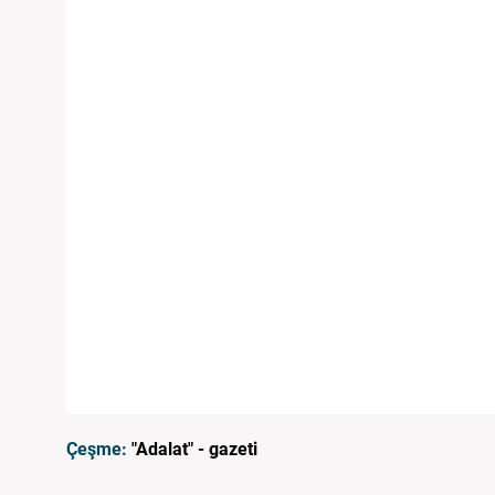
Çeşme:
"Adalat" - gazeti