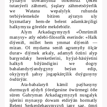
ýyllaryň dowamynda birkemsiz çeken
tutanýerli zähmeti, ýaşlary zähmetsöýerlik
we Watana wepalylyk ruhunda
terbiýelemekde bitiren aýratyn uly
hyzmatlary hem-de belent adamkärçiligi
halkymyza görelde mekdebidir.
Alym Arkadagymyzyň «Ömrümiň
manysy» atly edebi-filosofik eserinde: «Halk
diýeniň, millet hem ymmat diýeniň —
mizan. Ol mydama seniň agramyňy ölçär
durar» diýmek arkaly, adamyň özüni alyp
barşyndaky hereketlerini, hyýal-häsiýetini
halkyň bilýändigini we dogry
bahalandyrýandygyny beýan edip,
okyjynyň şahsy jogapkärçilik duýgusyny
ösdürýär.
Ata-babalaryň kämil paýhasyny
durmuşyň aýdyň ýörelgesine öwürmegi öňe
süren Gahryman Arkadagymyzyň nusgalyk
işlerini mynasyp dowam etdirýän hormatly
Belent Serkerdebaşymyzyň jany sag, ömri