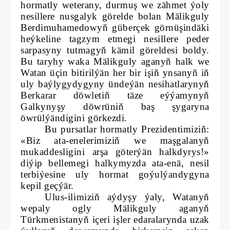
hormatly weterany, durmuş we zähmet ýoly
nesillere nusgalyk görelde bolan Mälikguly
Berdimuhamedowyň güberçek görnüşindäki
heýkeline tagzym etmegi nesillere peder
sarpasyny tutmagyň kämil göreldesi boldy.
Bu taryhy waka Mälikguly aganyň halk we
Watan üçin bitirilýän her bir işiň ynsanyň iň
uly baýlygydygyny ündeýän nesihatlarynyň
Berkarar döwletiň täze eýýamynyň
Galkynyşy döwrüniň baş şygaryna
öwrülýändigini görkezdi.
Bu pursatlar hormatly Prezidentimiziň:
«Biz ata-enelerimiziň we maşgalanyň
mukaddesligini arşa göterýän halkdyrys!»
diýip bellemegi halkymyzda ata-enä, nesil
terbiýesine uly hormat goýulýandygyna
kepil geçýär.
Ulus-ilimiziň aýdyşy ýaly, Watanyň
wepaly ogly Mälikguly aganyň
Türkmenistanyň içeri işler edaralarynda uzak