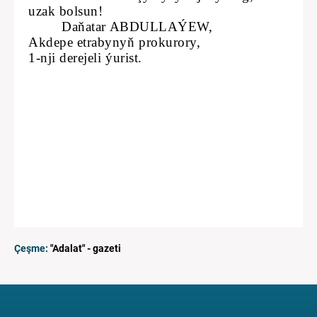
uzak bolsun!
Da
ň
atar ABDULLAÝEW,
Akdepe etrabynyň prokurory,
1-nji derejeli ýurist.
Çeşme:
"Adalat" - gazeti