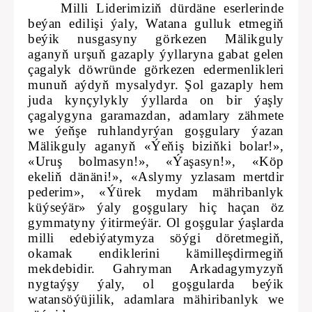
Milli Liderimiziň dürdäne eserlerinde
beýan edilişi ýaly, Watana gulluk etmegiň
beýik nusgasyny görkezen Mälikguly
aganyň urşuň gazaply ýyllaryna gabat gelen
çagalyk döwründe görkezen edermenlikleri
munuň aýdyň mysalydyr. Şol gazaply hem
juda kynçylykly ýyllarda on bir ýaşly
çagalygyna garamazdan, adamlary zähmete
we ýeňşe ruhlandyrýan goşgulary ýazan
Mälikguly aganyň «Ýeňiş biziňki bolar!»,
«Uruş bolmasyn!», «Ýaşasyn!», «Köp
ekeliň dänäni!», «Aslymy yzlasam mertdir
pederim», «Ýürek mydam mähribanlyk
küýseýär» ýaly goşgulary hiç haçan öz
gymmatyny ýitirmeýär. Ol goşgular ýaşlarda
milli edebiýatymyza söýgi döretmegiň,
okamak endiklerini kämilleşdirmegiň
mekdebidir. Gahryman Arkadagymyzyň
nygtaýşy ýaly, ol goşgularda beýik
watansöýüjilik, adamlara mähiribanlyk we