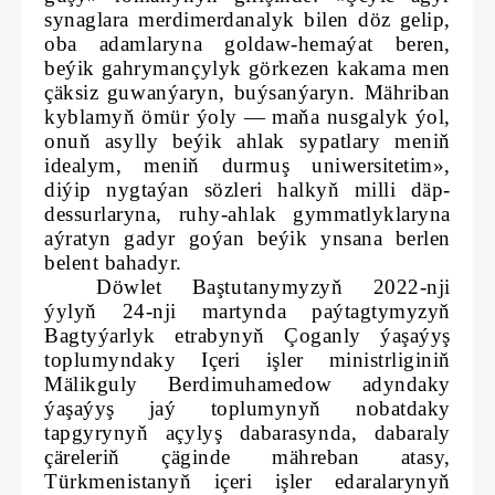
synaglara merdimerdanalyk bilen döz gelip,
oba adamlaryna goldaw-hemaýat beren,
beýik gahrymançylyk görkezen kakama men
çäksiz guwanýaryn, buýsanýaryn. Mähriban
kyblamyň ömür ýoly — maňa nusgalyk ýol,
onuň asylly beýik ahlak sypatlary meniň
idealym, meniň durmuş uniwersitetim»,
diýip nygtaýan sözleri halkyň milli däp-
dessurlaryna, ruhy-ahlak gymmatlyklaryna
aýratyn gadyr goýan beýik ynsana berlen
belent bahadyr.
Döwlet Baştutanymyzyň 2022-nji
ýylyň 24-nji martynda paýtagtymyzyň
Bagtyýarlyk etrabynyň Çoganly ýaşaýyş
toplumyndaky Içeri işler ministrliginiň
Mälikguly Berdimuhamedow adyndaky
ýaşaýyş jaý toplumynyň nobatdaky
tapgyrynyň açylyş dabarasynda, dabaraly
çäreleriň çäginde mähreban atasy,
Türkmenistanyň içeri işler edaralarynyň