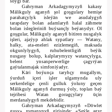
söýgi bar.
Gahryman Arkadagymyzyň kakasy
Mälikguly aganyň şol goşgulary hemişe
parahatçylyk isleýän we asudalygyň
tarapdary bolan adamlaryň halal zähmete
bolan islegleriniň buýsançly beýanydyr. Ol
goşgular, Mälikguly aganyň bitiren nusgalyk
işleri, ajaýyp ahlak sypatlary — Watany,
halky, ata-eneleri ezizlemegiň, maksada
okgunlylygyň, ruhubelentligiň beýik
nusgasy bolup, kalplarymyzy watançylyga,
belent ynsanperwerlige çagyrýan
gaýtalanmajak simfoniýadyr.
Käri boýunça taryhçy mugallym,
ýurduň içeri işler ulgamynda uly
serkerdelige çenli gulluk ýoluny geçen
Mälikguly aganyň durmuş ýoly, toplan baý
tejribesi Watan goragçylary üçin
merdanalygyň mekdebidir.
Gahryman Arkadagymyzyň «Döwlet
guşy» romanynyň girişinde: «Şeýle agyr