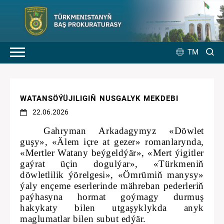
TM
WATANSÖÝÜJILIGIŇ NUSGALYK MEKDEBI
22.06.2026
Gahryman Arkadagymyz «Döwlet
guşy», «Älem içre at gezer» romanlarynda,
«Mertler Watany beýgeldýär», «Mert ýigitler
gaýrat üçin dogulýar», «Türkmeniň
döwletlilik ýörelgesi», «Ömrümiň manysy»
ýaly ençeme eserlerinde mähreban pederleriň
paýhasyna hormat goýmagy durmuş
hakykaty bilen utgaşyklykda anyk
maglumatlar bilen subut edýär.