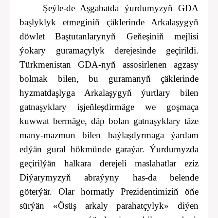
Şeýle-de Aşgabatda ýurdumyzyň GDA
başlyklyk etmeginiň çäklerinde Arkalaşygyň
döwlet Baştutanlarynyň Geňeşiniň mejlisi
ýokary guramaçylyk derejesinde geçirildi.
Türkmenistan GDA-nyň assosirlenen agzasy
bolmak bilen, bu guramanyň çäklerinde
hyzmatdaşlyga Arkalaşygyň ýurtlary bilen
gatnaşyklary işjeňleşdirmäge we goşmaça
kuwwat bermäge, däp bolan gatnaşyklary täze
many-mazmun bilen baýlaşdyrmaga ýardam
edýän gural hökmünde garaýar. Ýurdumyzda
geçirilýän halkara derejeli maslahatlar eziz
Diýarymyzyň abraýyny has-da belende
göterýär. Olar hormatly Prezidentimiziň öňe
sürýän «Ösüş arkaly parahatçylyk» diýen