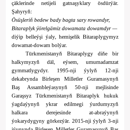
çäklerinde netijeli gatnaşyklary ösdürýär.
Şahyryň:
Ösüşleriň bedew bady bagta sary rowandyr,
Bitaraplyk ýörelgämiz dowamata dowamdyr —
diýip belleýşi ýaly, hemişelik Bitaraplygymyz
dowamat-dowam bolýar.
Türkmenistanyň Bitaraplygy diňe bir
halkymyzyň däl, eýsem, umumadamzat
gymmatlygydyr. 1995-nji ýylyň 12-nji
dekabrynda Birleşen Milletler Guramasynyň
Baş Assambleýasynyň 50-nji mejlisinde
Garaşsyz Türkmenistanyň Bitaraplyk hukuk
ýagdaýynyň ykrar edilmegi ýurdumyzyň
halkara derejesinde at-abraýynyň
ýokarydygyny görkezýär. 2015-nji ýylyň 3-nji
iýunynda Birleşen Milletler Guramasynyň Baş