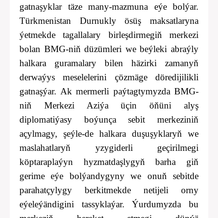
gatnaşyklar täze many-mazmuna eýe bolýar.
Türkmenistan Durnukly ösüş maksatlaryna
ýetmekde tagallalary birleşdirmegiň merkezi
bolan BMG-niň düzümleri we beýleki abraýly
halkara guramalary bilen häzirki zamanyň
derwaýys meselelerini çözmäge döredijilikli
gatnaşýar. Ak mermerli paýtagtymyzda BMG-
niň Merkezi Aziýa üçin öňüni alyş
diplomatiýasy boýunça sebit merkeziniň
açylmagy, şeýle-de halkara duşuşyklaryň we
maslahatlaryň yzygiderli geçirilmegi
köptaraplaýyn hyzmatdaşlygyň barha giň
gerime eýe bolýandygyny we onuň sebitde
parahatçylygy berkitmekde netijeli orny
eýeleýändigini tassyklaýar. Ýurdumyzda bu