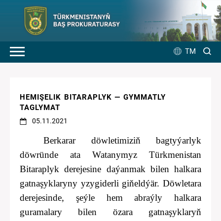
TM
HEMIŞELIK BITARAPLYK — GYMMATLY
TAGLYMAT
05.11.2021
Berkarar döwletimiziň bagtyýarlyk
döwründe ata Watanymyz Türkmenistan
Bitaraplyk derejesine daýanmak bilen halkara
gatnaşyklaryny yzygiderli giňeldýär. Döwletara
derejesinde, şeýle hem abraýly halkara
guramalary bilen özara gatnaşyklaryň