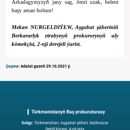
Arkadagymyzyň jany sag, ömri uzak, belent
başy aman bolsun!
Mekan NURGELDIÝEW, Aşgabat şäheriniň
Berkararlyk etrabynyň prokurorynyň uly
kömekçisi, 2-nji derejeli ýurist.
Çeşme:
Adalat gazeti 29.10.2021 ý.
Türkmenistanyň Baş prokuraturasy
Salgy
:
Türkmenistan, Aşgabat şäheri, Seýitnazar
Seýdi köçesi, 4-nji jaýy