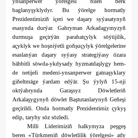
ynsanperwer ýörelgesi bilen berk
baglanyşyklydyr. Bu ýörelge hormatly
Prezidentimiziň içeri we daşary syýasatynyň
esasynda durýar. Gahryman Arkadagymyzyň
durmuşa geçirýän parahatçylyk söýüjilik,
açyklyk we hoşniýetli goňşuçylyk ýörelgelerine
esaslanýan daşary syýasy strategiýasy özara
bähbitli söwda-ykdysady hyzmatdaşlygy hem-
de netijeli medeni-ynsanperwer gatnaşyklary
giňeltmäge ýardam edýär. Şu ýylyň 15-nji
oktýabrynda Garaşsyz Döwletleriň
Arkalaşygynyň döwlet Baştutanlarynyň Geňeşi
geçirildi. Onda hormatly Prezidentimiz çykyş
edip, taryhy söz sözledi.
Milli Liderimiziň halkymyza peşgeş
beren «Türkmeniň döwletlilik ýörelgesi» atly