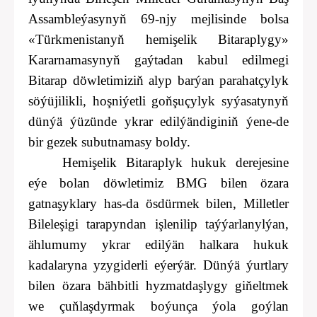
Assambleýasynyň 69-njy mejlisinde bolsa
«Türkmenistanyň hemişelik Bitaraplygy»
Kararnamasynyň gaýtadan kabul edilmegi
Bitarap döwletimiziň alyp barýan parahatçylyk
söýüjilikli, hoşniýetli goňşuçylyk syýasatynyň
dünýä ýüzünde ykrar edilýändiginiň ýene-de
bir gezek subutnamasy boldy.
Hemişelik Bitaraplyk hukuk derejesine
eýe bolan döwletimiz BMG bilen özara
gatnaşyklary has-da ösdürmek bilen, Milletler
Bileleşigi tarapyndan işlenilip taýýarlanylýan,
ählumumy ykrar edilýän halkara hukuk
kadalaryna yzygiderli eýerýär. Dünýä ýurtlary
bilen özara bähbitli hyzmatdaşlygy giňeltmek
we çuňlaşdyrmak boýunça ýola goýlan