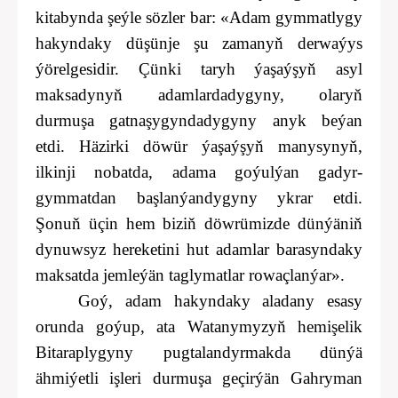
kitabynda şeýle sözler bar: «Adam gymmatlygy
hakyndaky düşünje şu zamanyň derwaýys
ýörelgesidir. Çünki taryh ýaşaýşyň asyl
maksadynyň adamlardadygyny, olaryň
durmuşa gatnaşygyndadygyny anyk beýan
etdi. Häzirki döwür ýaşaýşyň manysynyň,
ilkinji nobatda, adama goýulýan gadyr-
gymmatdan başlanýandygyny ykrar etdi.
Şonuň üçin hem biziň döwrümizde dünýäniň
dynuwsyz hereketini hut adamlar barasyndaky
maksatda jemleýän taglymatlar rowaçlanýar».
Goý, adam hakyndaky aladany esasy
orunda goýup, ata Watanymyzyň hemişelik
Bitaraplygyny pugtalandyrmakda dünýä
ähmiýetli işleri durmuşa geçirýän Gahryman