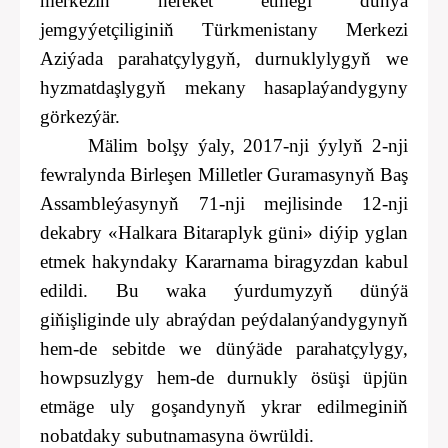
merkeziň hereket etmegi dünýä
jemgyýetçiliginiň Türkmenistany Merkezi
Aziýada parahatçylygyň, durnuklylygyň we
hyzmatdaşlygyň mekany hasaplaýandygyny
görkezýär.
Mälim bolşy ýaly, 2017-nji ýylyň 2-nji
fewralynda Birleşen Milletler Guramasynyň Baş
Assambleýasynyň 71-nji mejlisinde 12-nji
dekabry «Halkara Bitaraplyk güni» diýip yglan
etmek hakyndaky Kararnama biragyzdan kabul
edildi. Bu waka ýurdumyzyň dünýä
giňişliginde uly abraýdan peýdalanýandygynyň
hem-de sebitde we dünýäde parahatçylygy,
howpsuzlygy hem-de durnukly ösüşi üpjün
etmäge uly goşandynyň ykrar edilmeginiň
nobatdaky subutnamasyna öwrüldi.