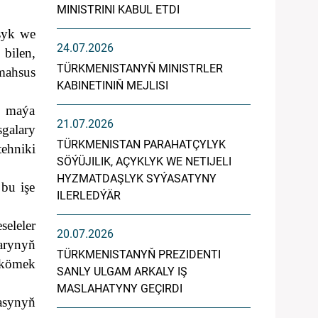
MINISTRINI KABUL ETDI
şyk we
24.07.2026
bilen,
TÜRKMENISTANYŇ MINISTRLER
mahsus
KABINETINIŇ MEJLISI
i maýa
21.07.2026
galary
TÜRKMENISTAN PARAHATÇYLYK
tehniki
SÖÝÜJILIK, AÇYKLYK WE NETIJELI
HYZMATDAŞLYK SYÝASATYNY
 bu işe
ILERLEDÝÄR
eleler
20.07.2026
arynyň
TÜRKMENISTANYŇ PREZIDENTI
 kömek
SANLY ULGAM ARKALY IŞ
MASLAHATYNY GEÇIRDI
asynyň