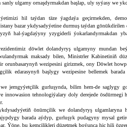
ra sanly ulgamy ornaşdyrmakdan başlap, uly syýasy we yk
etimizi hil taýdan täze ýagdaýa geçirmekden, demok
tany bazar ykdysadyýetine durmuş taýdan gönükdirilen 
yň hal-ýagdaýyny yzygiderli ýokarlandyrmakdan yba
rezidentimiz döwlet dolandyryş ulgamyny mundan beý
wulandyrmak maksady bilen, Ministrler Kabinetiniň dü
bir orunbasarynyň wezipesini girizmek, ony Döwlet howp
çilik edarasynyň başlygy wezipesine bellemek barada 
 we jemgyýetçilik gurluşynda, bilim hem-de saglygy go
e innowasion tehnologiýalary doly derejede ösdürmegi 
yr.
ykdysadyýetiň önümçilik we dolandyryş ulgamlaryna 
jypdygy barada aýdyp, gurluşyk pudagyny mysal geti
ar. Ýöne, bu kemçilikleri düzetmek boýunça hiç hili özge