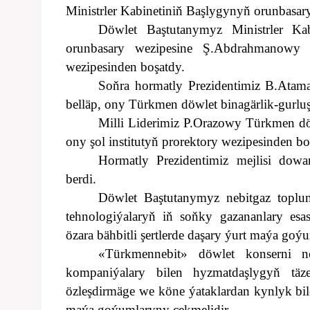
Ministrler Kabinetiniň Başlygynyň orunbasar
Döwlet Baştutanymyz Ministrler Ka
orunbasary wezipesine Ş.Abdrahmanowy b
wezipesinden boşatdy.
Soňra hormatly Prezidentimiz B.Atama
belläp, ony Türkmen döwlet binagärlik-gurluş
Milli Liderimiz P.Orazowy Türkmen döwl
ony şol institutyň prorektory wezipesinden b
Hormatly Prezidentimiz mejlisi dow
berdi.
Döwlet Baştutanymyz nebitgaz toplu
tehnologiýalaryň iň soňky gazananlary esa
özara bähbitli şertlerde daşary ýurt maýa g
«Türkmennebit» döwlet konserni ne
kompaniýalary bilen hyzmatdaşlygyň täze 
özleşdirmäge we köne ýataklardan kynlyk bil
maýa goýumlaryny çekmelidir.