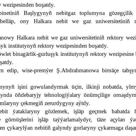
y wezipesinden boşatdy.
binetiniň Başlygynyň nebitgaz toplumyna gözegçilik
elläp, ony Halkara nebit we gaz uniwersitetiniň r
nowy Halkara nebit we gaz uniwersitetiniň rektory wezi
yk institutynyň rektory wezipesinden boşatdy.
et binagärlik-gurluşyk institutynyň rektory wezipesine 
oşatdy.
am edip, wise-premýer Ş.Abdrahmanowa birnäçe tabşyr
mynyň işini gowulandyrmak üçin, ilkinji nobatda, yl
synda öňdebaryjy tehnologiýalary önümçilige ornaşdyr
oýumlaryny çekmegiň zerurdygyny aýtdy.
bit ýataklaryny gözlemek, işläp geçmek babatda h
görnüşlerini işläp taýýarlamalydyr, täze açylan ýat
en çykarylýan nebitiň galyndy gorlaryny çykarmaga daşa