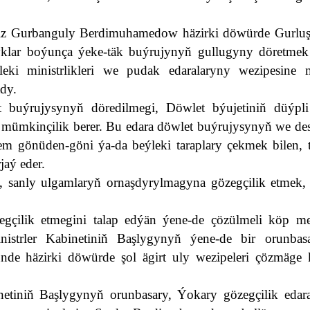
imiz Gurbanguly Berdimuhamedow häzirki döwürde Gurlu
şyklar boýunça ýeke-täk buýrujynyň gullugyny döretmek 
eki ministrlikleri we pudak edaralaryny wezipesine 
tdy.
 buýrujysynyň döredilmegi, Döwlet býujetiniň düýpl
 mümkinçilik berer.
Bu edara döwlet buýrujysynyň we des
hem gönüden-göni ýa-da beýleki taraplary çekmek bilen, 
jaý eder.
y, sanly ulgamlaryň ornaşdyrylmagyna gözegçilik etmek,
ilik etmegini talap edýän ýene-de çözülmeli köp mes
istrler Kabinetiniň Başlygynyň ýene-de bir orunbas
ňünde häzirki döwürde şol ägirt uly wezipeleri çözmäge
netiniň Başlygynyň orunbasary, Ýokary gözegçilik edar