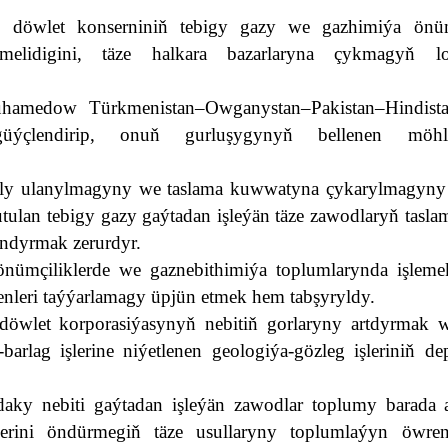
döwlet konserniniň tebigy gazy we gazhimiýa önüm
melidigini, täze halkara bazarlaryna çykmagyň log
uhamedow Türkmenistan–Owganystan–Pakistan–Hindist
 güýçlendirip, onuň gurluşygynyň bellenen möhle
kly ulanylmagyny we taslama kuwwatyna çykarylmagyny
ulan tebigy gazy gaýtadan işleýän täze zawodlaryň tasl
andyrmak zerurdyr.
önümçiliklerde we gaznebithimiýa toplumlarynda işleme
menleri taýýarlamagy üpjün etmek hem tabşyryldy.
döwlet korporasiýasynyň nebitiň gorlaryny artdyrmak w
arlag işlerine niýetlenen geologiýa-gözleg işleriniň de
aky nebiti gaýtadan işleýän zawodlar toplumy barada 
rini öndürmegiň täze usullaryny toplumlaýyn öwre