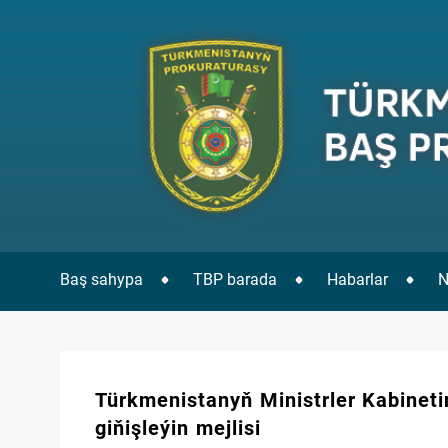
Baş sahypa
TBP barada
Habarlar
N
Türkmenistanyň Ministrler Kabineti
giňişleýin mejlisi