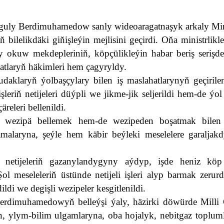
guly Berdimuhamedow sanly wideoaragatnaşyk arkaly Mini
ilelikdäki giňişleýin mejlisini geçirdi. Oňa ministrlikl
 okuw mekdepleriniň, köpçülikleýin habar beriş serişdel
ýatlaryň häkimleri hem çagyryldy.
aklaryň ýolbaşçylary bilen iş maslahatlarynyň geçirilen
leriň netijeleri düýpli we jikme-jik seljerildi hem-de ýol
releri bellenildi.
ry wezipä bellemek hem-de wezipeden boşatmak bilen
lamalaryna, şeýle hem käbir beýleki meselelere garaljak
 netijeleriň gazanylandygyny aýdyp, işde heniz köp
Şol meseleleriň üstünde netijeli işleri alyp barmak zerur
ldi we degişli wezipeler kesgitlenildi.
erdimuhamedowyň belleýşi ýaly, häzirki döwürde Milli 
, ylym-bilim ulgamlaryna, oba hojalyk, nebitgaz topluml