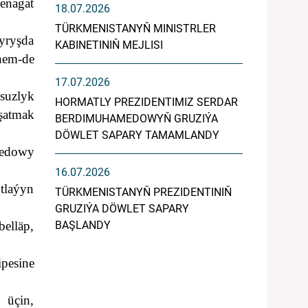
enagat
18.07.2026
TÜRKMENISTANYŇ MINISTRLER
dyryşda
KABINETINIŇ MEJLISI
hem-de
.
17.07.2026
suzlyk
HORMATLY PREZIDENTIMIZ SERDAR
oşatmak
BERDIMUHAMEDOWYŇ GRUZIÝA
DÖWLET SAPARY TAMAMLANDY
medowy
16.07.2026
tlaýyn
TÜRKMENISTANYŇ PREZIDENTINIŇ
GRUZIÝA DÖWLET SAPARY
elläp,
BAŞLANDY
pesine
 üçin,