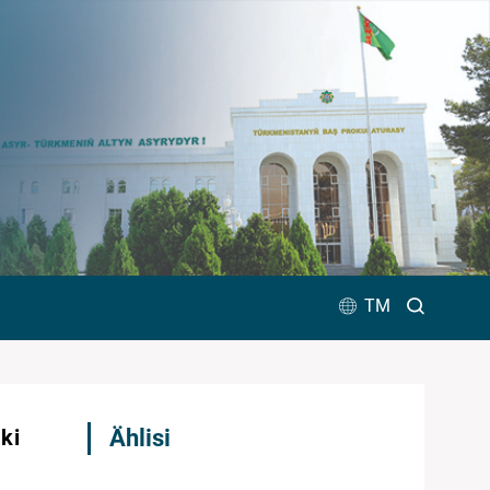
TM
ki
Ählisi