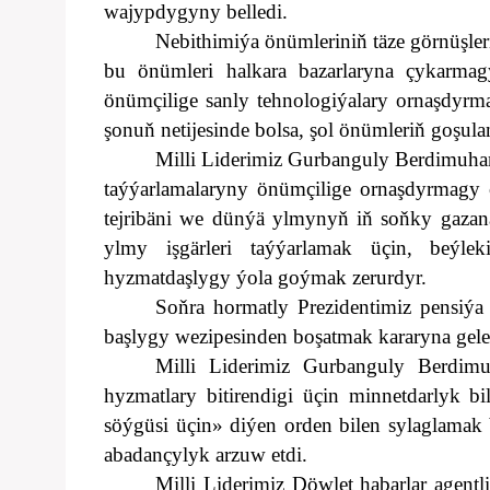
wajypdygyny belledi.
Nebithimiýa önümleriniň täze görnüşle
bu önümleri halkara bazarlaryna çykarma
önümçilige sanly tehnologiýalary ornaşdyrm
şonuň netijesinde bolsa, şol önümleriň goşu
Milli Liderimiz Gurbanguly Berdimuham
taýýarlamalaryny önümçilige ornaşdyrmagy 
tejribäni we dünýä ylmynyň iň soňky gazana
ylmy işgärleri taýýarlamak üçin, beýle
hyzmatdaşlygy ýola goýmak zerurdyr.
Soňra hormatly Prezidentimiz pensiýa
başlygy wezipesinden boşatmak kararyna gele
Milli Liderimiz Gurbanguly Berdi
hyzmatlary bitirendigi üçin minnetdarlyk 
söýgüsi üçin» diýen orden bilen sylaglamak 
abadançylyk arzuw etdi.
Milli Liderimiz Döwlet habarlar agen