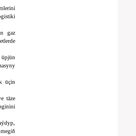
lerini
istiki
an gaz
tlerde
 üpjün
amasyny
k üçin
e täze
pginini
aýdyp,
nmegiň