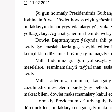
11.02.2021
Şu gün hormatly Prezidentimiz Gurban
Kabinetiniň we Döwlet howpsuzlyk geňeşiniň b
pudaklaýyn dolandyryş edaralarynyň, ýokary
ýolbaşçylary, Aşgabat şäheriniň hem-de wela
Döwlet Baştutanymyz ýakynda ähli pud
aýtdy.
Şol maslahatlarda geçen ýylda edilen iş
kemçilikleri düzetmek boýunça guramaçylyk çä
Milli Liderimiz şu gün ýolbaşçyla
meselelere, resminamalaryň taýýarlanan tas
aýtdy.
Milli Liderimiz, umuman, kanagatly
çözülmedik meseleleriň bardygyny belledi.
maksat bilen, döwlet maksatnamalary kabul edi
Hormatly Prezidentimiz Gurbanguly B
döretmekden, pudaklary senagatlaşdyrmakdan