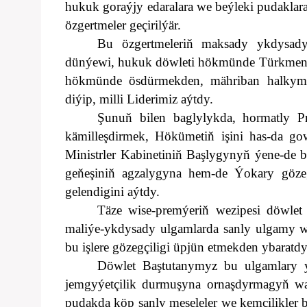
hukuk goraýjy edaralara we beýleki pudakla
özgertmeler geçirilýär.
Bu özgertmeleriň maksady ykdysadyý
dünýewi, hukuk döwleti hökmünde Türkmenis
hökmünde ösdürmekden, mähriban halkymyz
diýip, milli Liderimiz aýtdy.
Şunuň bilen baglylykda, hormatly P
kämilleşdirmek, Hökümetiň işini has-da go
Ministrler Kabinetiniň Başlygynyň ýene-de 
geňeşiniň agzalygyna hem-de Ýokary gözeg
gelendigini aýtdy.
Täze wise-premýeriň wezipesi döwlet
maliýe-ykdysady ulgamlarda sanly ulgamy w
bu işlere gözegçiligi üpjün etmekden ybaratd
Döwlet Baştutanymyz bu ulgamlary 
jemgyýetçilik durmuşyna ornaşdyrmagyň wa
pudakda köp sanly meseleler we kemçilikler b