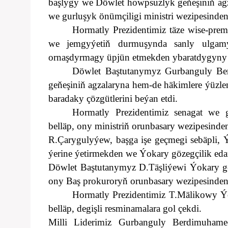
başlygy we Döwlet howpsuzlyk geňeşiniň ag
we gurluşyk önümçiligi ministri wezipesinde
Hormatly Prezidentimiz täze wise-prem
we jemgyýetiň durmuşynda sanly ulgam
ornaşdyrmagy üpjün etmekden ybaratdygyny aý
Döwlet Baştutanymyz Gurbanguly Be
geňeşiniň agzalaryna hem-de häkimlere ýüzle
baradaky çözgütlerini beýan etdi.
Hormatly Prezidentimiz senagat we
belläp, ony ministriň orunbasary wezipesinde
R.Çarygulyýew, başga işe geçmegi sebäpli, 
ýerine ýetirmekden we Ýokary gözegçilik ed
Döwlet Baştutanymyz D.Täşliýewi Ýokary gö
ony Baş prokuroryň orunbasary wezipesinden
Hormatly Prezidentimiz T.Mälikowy Ýo
belläp, degişli resminamalara gol çekdi.
Milli Liderimiz Gurbanguly Berdimuhame