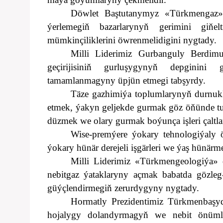
Döwlet Baştutanymyz «Türkmengaz» 
ýerlemegiň bazarlarynyň gerimini giňelt
mümkinçiliklerini öwrenmelidigini nygtady.
Milli Liderimiz Gurbanguly Berdim
geçirijisiniň gurluşygynyň depginini
tamamlanmagyny üpjün etmegi tabşyrdy.
Täze gazhimiýa toplumlarynyň durnu
etmek, ýakyn geljekde gurmak göz öňünde tut
düzmek we olary gurmak boýunça işleri çaltl
Wise-premýere ýokary tehnologiýaly 
ýokary hünär derejeli işgärleri we ýaş hünär
Milli Liderimiz «Türkmengeologiýa» 
nebitgaz ýataklaryny açmak babatda gözleg-b
güýçlendirmegiň zerurdygyny nygtady.
Hormatly Prezidentimiz Türkmenbaşyd
hojalygy dolandyrmagyň we nebit önümle