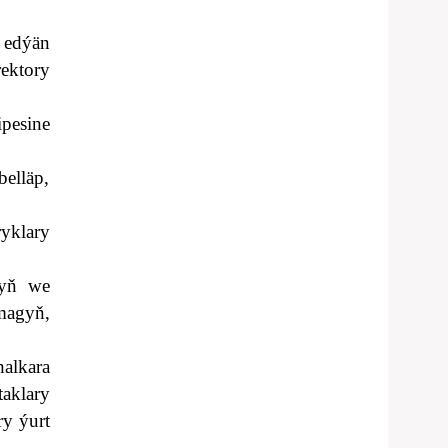
 edýän
ektory
pesine
belläp,
yklary
myň we
magyň,
alkara
aklary
ry ýurt