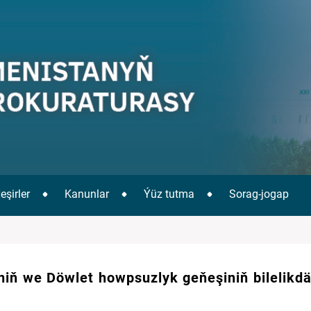
eşirler
Kanunlar
Ýüz tutma
Sorag-jogap
niň we Döwlet howpsuzlyk geňeşiniň bilelikdä