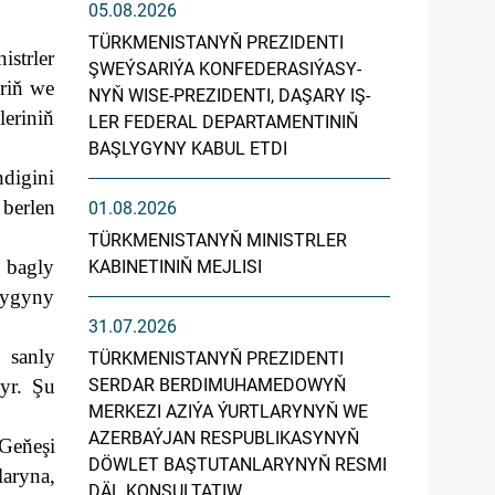
05.08.2026
TÜRK­ME­NIS­TA­NYŇ PREZIDENTI
strler
ŞWEÝ­SA­RI­ÝA KON­FE­DE­RA­SI­ÝA­SY­
eriň we
NYŇ WI­SE-PREZIDENTI, DA­ŞA­RY IŞ­
eriniň
LER FE­DE­RAL DE­PAR­TA­MEN­TI­NIŇ
BAŞ­LY­GY­NY KA­BUL ET­DI
digini
 berlen
01.08.2026
TÜRKMENISTANYŇ MINISTRLER
 bagly
KABINETINIŇ MEJLISI
dygyny
31.07.2026
 sanly
TÜRKMENISTANYŇ PREZIDENTI
dyr. Şu
SERDAR BERDIMUHAMEDOWYŇ
MERKEZI AZIÝA ÝURTLARYNYŇ WE
AZERBAÝJAN RESPUBLIKASYNYŇ
Geňeşi
DÖWLET BAŞTUTANLARYNYŇ RESMI
aryna,
DÄL KONSULTATIW