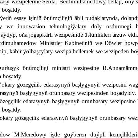
zasy wezipelerine Serdar Berdimuhamedowy belläp, ony s
n boşatdy.
ýeriň esasy işiniň önümçiligiň ähli pudaklarynda, dolan
y we innowasion tehnologiýalary doly ösdürmegi 
dyp, oňa jogapkärli wezipesinde üstünlikleri arzuw etdi
rdimuhamedow Ministrler Kabinetiniň we Döwlet howp
nip, käbir ýolbaşçylary wezipä bellemek we wezipeden b
 gurluşyk önümçiligi ministri wezipesine B.Annamäm
n boşatdy.
Ýokary gözegçilik edarasynyň başlygynyň wezipesini wag
arasynyň başlygynyň orunbasary wezipesinden boşadyldy.
zegçilik edarasynyň başlygynyň orunbasary wezipesine b
 boşatdy.
kary gözegçilik edarasynyň başlygynyň orunbasary wezi
dow M.Meredowy işde goýberen düýpli kemçilikleri