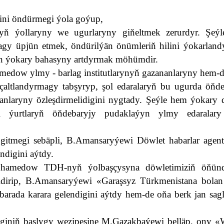
rini öndürmegi ýola goýup,
gyň ýollaryny we ugurlaryny giňeltmek zerurdyr.
Şeý
agy üpjün etmek, öndürilýän önümleriň hilini ýokarland
lan ýokary bahasyny artdyrmak möhümdir.
edow ylmy - barlag institutlarynyň gazananlaryny hem-d
çaltlandyrmagy tabşyryp, şol edaralaryň bu ugurda öňde
nlaryny özleşdirmelidigini nygtady.
Şeýle hem ýokary d
ki ýurtlaryň öňdebaryjy pudaklaýyn ylmy edaralary
 gitmegi sebäpli, B.Amansaryýewi Döwlet habarlar agentl
ndigini aýtdy.
muhamedow TDH-nyň ýolbaşçysyna döwletimiziň öňün
bildirip, B.Amansaryýewi «Garaşsyz Türkmenistana bolan
barada karara gelendigini aýtdy hem-de oňa berk jan sa
tliginiň başlygy wezipesine M.Gazakbaýewi belläp, ony «