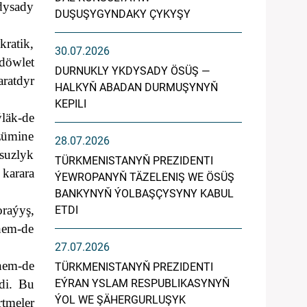
dysady
DUŞUŞYGYNDAKY ÇYKYŞY
ratik,
30.07.2026
döwlet
DURNUKLY YKDYSADY ÖSÜŞ —
ratdyr
HALKYŇ ABADAN DURMUŞYNYŇ
KEPILI
läk-de
zümine
28.07.2026
suzlyk
TÜRKMENISTANYŇ PREZIDENTI
karara
ÝEWROPANYŇ TÄZELENIŞ WE ÖSÜŞ
BANKYNYŇ ÝOLBAŞÇYSYNY KABUL
raýyş,
ETDI
hem-de
27.07.2026
hem-de
TÜRKMENISTANYŇ PREZIDENTI
rdi.
Bu
EÝRAN YSLAM RESPUBLIKASYNYŇ
ÝOL WE ŞÄHERGURLUŞYK
rtmeler