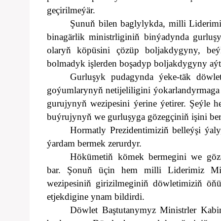
geçirilmeýär.
Şunuň bilen baglylykda, milli Lider
binagärlik ministrliginiň binýadynda gurlu
olaryň köpüsini çözüp boljakdygyny, beýl
bolmadyk işlerden boşadyp boljakdygyny aý
Gurluşyk pudagynda ýeke-täk döwlet
goýumlarynyň netijeliligini ýokarlandyrmaga
gurujynyň wezipesini ýerine ýetirer. Şeýle 
buýrujynyň we gurluşyga gözegçiniň işini ber
Hormatly Prezidentimiziň belleýşi ýal
ýardam bermek zerurdyr.
Hökümetiň kömek bermegini we gözegç
bar.
Şonuň üçin hem milli Liderimiz Min
wezipesiniň girizilmeginiň döwletimiziň ö
etjekdigine ynam bildirdi.
Döwlet Baştutanymyz Ministrler Kabi