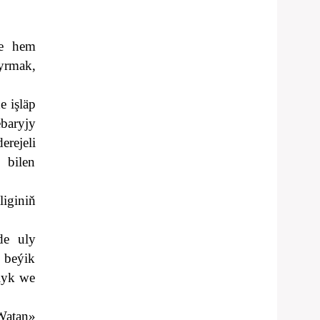
le hem
yrmak,
e işläp
baryjy
erejeli
 bilen
iginiň
de uly
 beýik
glyk we
Watan»