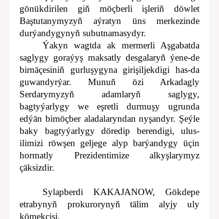
gönükdirilen giň möçberli işleriň döwlet
Baştutanymyzyň aýratyn üns merkezinde
durýandygynyň subutnamasydyr.
Ýakyn wagtda ak mermerli Aşgabatda
saglygy goraýyş maksatly desgalaryň ýene-de
birnäçesiniň gurluşygyna girişiljekdigi has-da
guwandyrýar. Munuň özi Arkadagly
Serdarymyzyň adamlaryň saglygy,
bagtyýarlygy we eşretli durmuşy ugrunda
edýän bimöçber aladalaryndan nyşandyr. Şeýle
baky bagtyýarlygy döredip berendigi, ulus-
ilimizi röwşen geljege alyp barýandygy üçin
hormatly Prezidentimize alkyşlarymyz
çäksizdir.
Sylapberdi KAKAJANOW, Gökdepe
etrabynyň prokurorynyň tälim alyjy uly
kömekçisi.