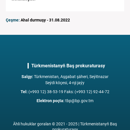
Çeşme:
Ahal durmuşy - 31.08.2022
Türkmenistanyň Baş prokuraturasy
Salgy
:
Türkmenistan, Aşgabat şäheri, Seýitnazar
Seýdi köçesi, 4-nji jaýy
Tel
:
(+993 12) 38-53-19 Faks: (+993 12) 92-44-72
Elektron poçta
:
tbp@bp.gov.tm
Ähli hukuklar goralan © 2021 - 2025 | Türkmenistanyň Baş
prokuraturasy