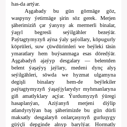
has-da artýar.
Aşgabady bu gün görmäge göz,
waspyny ýetirmäge şirin söz gerek. Merjen
şäherimiziň çar ýanyny ak mermerli binalar,
ýaşyl begresli seýilgähler bezeýär.
Paýtagtymyzyň aýna ýaly şaýollary, köpugurly
köprüleri, suw çüwdürimleri we beýleki täsin
ymaratlary hem buýsanmaga esas döredýär.
Aşgabadyň ajaýyp desgalary — belentden
belent ýaşaýyş jaýlary, medeni dynç alyş
seýilgähleri, söwda we hyzmat ulgamyna
degişli binalary hem-de beýlekiler
paýtagtymyzyň ýaşaýjylarydyr myhmanlaryna
giň amatlyklary açýar. Ýurdumyzyň ýüregi
hasaplanýan, Aziýanyň merjeni diýlip
atlandyrylýan baş şäherimizde bu gün dürli
maksatly desgalaryň onlarçasynyň gurluşygy
güýçli depginde alnyp barylýar. Hormatly