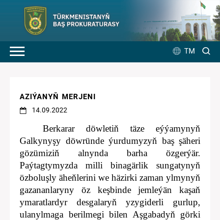
TM
AZIÝANYŇ MERJENI
14.09.2022
Berkarar döwletiň täze eýýamynyň
Galkynyşy döwründe ýurdumyzyň baş şäheri
gözümiziň alnynda barha özgerýär.
Paýtagtymyzda milli binagärlik sungatynyň
özboluşly äheňlerini we häzirki zaman ylmynyň
gazananlaryny öz keşbinde jemleýän kaşaň
ymaratlardyr desgalaryň yzygiderli gurlup,
ulanylmaga berilmegi bilen Aşgabadyň görki