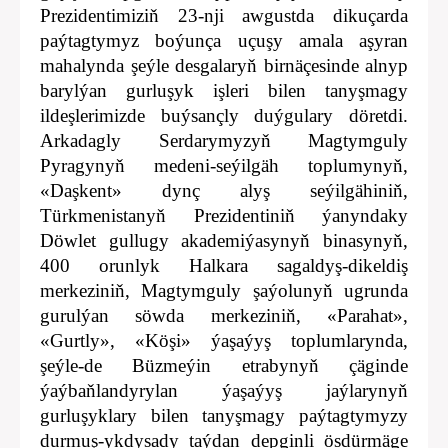
Prezidentimiziň 23-nji awgustda dikuçarda
paýtagtymyz boýunça uçuşy amala aşyran
mahalynda şeýle desgalaryň birnäçesinde alnyp
barylýan gurluşyk işleri bilen tanyşmagy
ildeşlerimizde buýsançly duýgulary döretdi.
Arkadagly Serdarymyzyň Magtymguly
Pyragynyň medeni-seýilgäh toplumynyň,
«Daşkent» dynç alyş seýilgähiniň,
Türkmenistanyň Prezidentiniň ýanyndaky
Döwlet gullugy akademiýasynyň binasynyň,
400 orunlyk Halkara sagaldyş-dikeldiş
merkeziniň, Magtymguly şaýolunyň ugrunda
gurulýan söwda merkeziniň, «Parahat»,
«Gurtly», «Köşi» ýaşaýyş toplumlarynda,
şeýle-de Büzmeýin etrabynyň çäginde
ýaýbaňlandyrylan ýaşaýyş jaýlarynyň
gurluşyklary bilen tanyşmagy paýtagtymyzy
durmuş-ykdysady taýdan depginli ösdürmäge