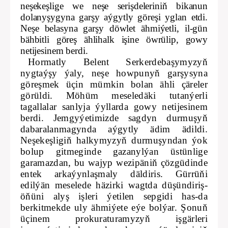
neşekeşlige we neşe serişdeleriniň bikanun
dolanyşygyna garşy aýgytly göreşi yglan etdi.
Neşe belasyna garşy döwlet ähmiýetli, il-gün
bähbitli göreş ählihalk işine öwrülip, gowy
netijesinem berdi.
Hormatly Belent Serkerdebaşymyzyň
nygtaýşy ýaly, neşe howpunyň garşysyna
göreşmek üçin mümkin bolan ähli çäreler
görüldi. Möhüm meseledäki tutanýerli
tagallalar sanlyja ýyllarda gowy netijesinem
berdi. Jemgyýetimizde sagdyn durmuşyň
dabaralanmagynda aýgytly ädim ädildi.
Neşekeşligiň halkymyzyň durmuşyndan ýok
bolup gitmeginde gazanylýan üstünlige
garamazdan, bu wajyp wezipäniň çözgüdinde
entek arkaýynlaşmaly däldiris. Gürrüňi
edilýän meselede häzirki wagtda düşündiriş-
öňüni alyş işleri ýetilen sepgidi has-da
berkitmekde uly ähmiýete eýe bolýar. Şonuň
üçinem prokuraturamyzyň işgärleri