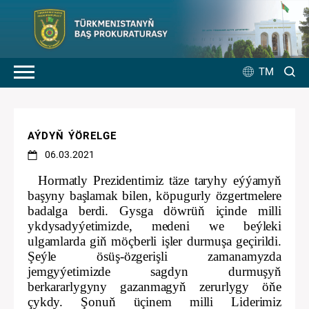
TM
AÝDYŇ ÝÖRELGE
06.03.2021
Hormatly Prezidentimiz täze taryhy eýýamyň
başyny başlamak bilen, köpugurly özgertmelere
badalga berdi. Gysga döwrüň içinde milli
ykdysadyýetimizde, medeni we beýleki
ulgamlarda giň möçberli işler durmuşa geçirildi.
Şeýle ösüş-özgerişli zamanamyzda
jemgyýetimizde sagdyn durmuşyň
berkararlygyny gazanmagyň zerurlygy öňe
çykdy. Şonuň üçinem milli Liderimiz