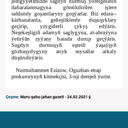
jemgyýetimizde sagdyn durmuş ýörelgesiniň
dabaralanmagyna gönükdirilen işlere
saldamly goşantlaryny goşýarlar. Biz edara--
kärhanalarda, geňeşliklerde duşuşyklary
geçirip, yzygiderli çykyş edýäris.
Neşekeşligiň adamyň saglygyna, at-abraýyna
ýetirýän zyýany barada durup geçýäris.
Sagdyn durmuşyň eşretli ýaşaýşyň
gözbaşydygyny anyk mysallar arkaly
düşündirýäris.
Nurmuhammet E
zizow,
Oguzhan etrap
prokurorynyň kömekçisi, 3-nji derejeli ýurist.
Çeşme:
Maru-şahu-jahan gazeti - 24.02.2021 ý.