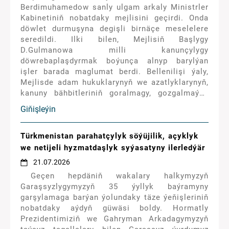
Berdimuhamedow sanly ulgam arkaly Ministrler
Kabinetiniň nobatdaky mejlisini geçirdi. Onda
döwlet durmuşyna degişli birnäçe meselelere
seredildi. Ilki bilen, Mejlisiň Başlygy
D.Gulmanowa milli kanunçylygy
döwrebaplaşdyrmak boýunça alnyp barylýan
işler barada maglumat berdi. Bellenilişi ýaly,
Mejlisde adam hukuklarynyň we azatlyklarynyň,
kanuny bähbitleriniň goralmagy, gozgalmaýan
emläge bolan hukuklaryň döwlet belligine
Giňişleýin
alynmagy, döwletimiziň halkara resminamalara
goşulmagyny hukuk taýdan goldamak boýunça
Türkmenistanyň Kanunlarynyň taslamalaryny
Türkmenistan parahatçylyk söýüjilik, açyklyk
taýýarlamak, hereket edýän birnäçe kanunçylyk
we netijeli hyzmatdaşlyk syýasatyny ilerledýär
namalaryna döwrebap üýtgetmeleri,
21.07.2026
goşmaçalary girizmek boýunça degişli işler
Geçen hepdäniň wakalary halkymyzyň
geçirilýär.
Garaşsyzlygymyzyň 35 ýyllyk baýramyny
garşylamaga barýan ýolundaky täze ýeňişleriniň
nobatdaky aýdyň güwäsi boldy. Hormatly
Prezidentimiziň we Gahryman Arkadagymyzyň