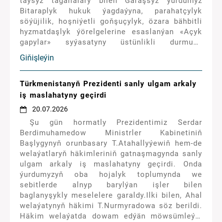
taýsyz tagallalary bilen Garaşsyz ýurdumyz
Bitaraplyk hukuk ýagdaýyna, parahatçylyk
söýüjilik, hoşniýetli goňşuçylyk, özara bähbitli
hyzmatdaşlyk ýörelgelerine esaslanýan «Açyk
gapylar» syýasatyny üstünlikli durmuşa
geçirýär.
Giňişleýin
Türkmenistanyň Prezidenti sanly ulgam arkaly
iş maslahatyny geçirdi
20.07.2026
Şu gün hormatly Prezidentimiz Serdar
Berdimuhamedow Ministrler Kabinetiniň
Başlygynyň orunbasary T.Atahallyýewiň hem-de
welaýatlaryň häkimleriniň gatnaşmagynda sanly
ulgam arkaly iş maslahatyny geçirdi. Onda
ýurdumyzyň oba hojalyk toplumynda we
sebitlerde alnyp barylýan işler bilen
baglanyşykly meselelere garaldy.Ilki bilen, Ahal
welaýatynyň häkimi T.Nurmyradowa söz berildi.
Häkim welaýatda dowam edýän möwsümleýin