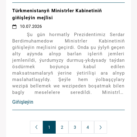
Türkmenistanyň Ministrler Kabinetiniň
giňişleýin mejlisi
10.07.2026
Şu gün hormatly Prezidentimiz Serdar
Berdimuhamedow Ministrler Kabinetiniň
giňişleýin mejlisini geçirdi. Onda şu ýylyň geçen
alty aýynda alnyp barlan işleriň jemleri
jemlenildi, ýurdumyzy durmuş-ykdysady taýdan
ösdürmek boýunça kabul edilen
maksatnamalaryň ýerine ýetirilişi ara alnyp
maslahatlaşyldy. Şeýle hem ýolbaşçylary
wezipä bellemek we wezipeden boşatmak bilen
bagly meselelere seredildi. Ministrler
Kabinetiniň Başlygynyň orunbasarlarynyň, käbir
Giňişleýin
ýolbaşçylaryň, welaýatlaryň häkimleriniň
hasabatlary diňlenildi. Hökümet mejlisine
Türkmenistanyň Mejlisiniň wekilleri, Döwlet
howpsuzlyk geňeşiniň agzalary, welaýatlaryň,
1
2
3
4
Aşgabat, Arkadag şäherleriniň häkimleri, ýokary