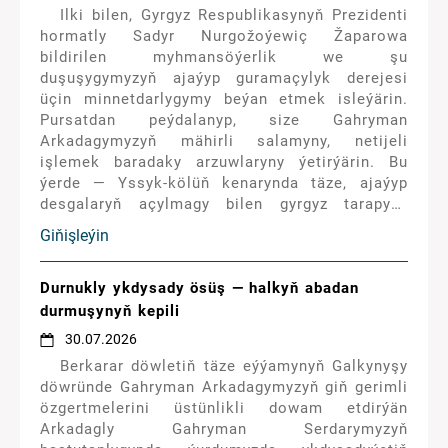
Ilki bilen, Gyrgyz Respublikasynyň Prezidenti
hormatly Sadyr Nurgožoýewiç Žaparowa
bildirilen myhmansöýerlik we şu
duşuşygymyzyň ajaýyp guramaçylyk derejesi
üçin minnetdarlygymy beýan etmek isleýärin.
Pursatdan peýdalanyp, size Gahryman
Arkadagymyzyň mähirli salamyny, netijeli
işlemek baradaky arzuwlaryny ýetirýärin. Bu
ýerde — Yssyk-kölüň kenarynda täze, ajaýyp
desgalaryň açylmagy bilen gyrgyz tarapyny
gutlaýaryn. Bu döwrebap infrastrukturanyň diňe
Giňişleýin
bir kölüň kenarýakasyny bezemek bilen
çäklenmän, eýsem, tutuş sebitimiziň
syýahatçylyk mümkinçiliklerini ösdürmek üçin
Durnukly ykdysady ösüş — halkyň abadan
hem kuwwatly itergi boljakdygyna ynanýaryn.
durmuşynyň kepili
30.07.2026
Berkarar döwletiň täze eýýamynyň Galkynyşy
döwründe Gahryman Arkadagymyzyň giň gerimli
özgertmelerini üstünlikli dowam etdirýän
Arkadagly Gahryman Serdarymyzyň