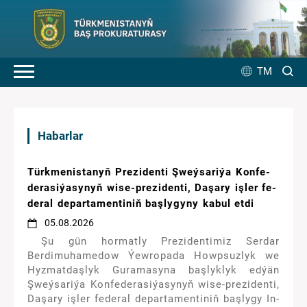
TM
Habarlar
Türk­me­nis­ta­nyň Prezidenti Şweý­sa­ri­ýa Kon­fe­
de­ra­si­ýa­sy­nyň wi­se-prezidenti, Da­şa­ry iş­ler fe­
de­ral de­par­ta­men­ti­niň baş­ly­gy­ny ka­bul et­di
05.08.2026
Şu gün hor­mat­ly Prezidentimiz Serdar
Berdimuhamedow Ýew­ro­pa­da Howp­suz­lyk we
Hyz­mat­daş­lyk Gu­ra­ma­sy­na baş­lyk­lyk ed­ýän
Şweý­sa­ri­ýa Kon­fe­de­ra­si­ýa­sy­nyň wi­se-prezidenti,
Da­şa­ry iş­ler fe­de­ral de­par­ta­men­ti­niň baş­ly­gy In­