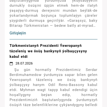
baştutanlygynda ýurdumyzda ykdysadyýetiň
durnukly ösüşini üpjün etmek hem-de ilatyň
ýaşaýyş-durmuş derejesini mundan beýläk-de
ýokarlandyrmak boýunça toplumlaýyn çäreler
yzygiderli durmuşa geçirilýär. «Garaşsyz, baky
Bitarap Türkmenistan — bedew batly at-myradyň
mekany» ýylynda ähli pudaklar boýunça ileri
Giňişleýin
tutulýan wezipeler we önümçilik meýilnamalary,
welaýatlaryň, Aşgabat, Arkadag şäherleriniň
durmuş-ykdysady ösüş görkezijileri,
Türkmenistanyň Prezidenti Ýewropanyň
özleşdirilmegi meýilleşdirilýän maýa
täzeleniş we ösüş bankynyň ýolbaşçysyny
goýumlaryň möçberi şu ýylyň 13-nji fewrаlynda
kabul etdi
geçirilen Ministrler Kabinetiniň giňişleýin
28.07.2026
mejlisinde kabul edilen «Türkmenistany 2026-
Şu gün hormatly Prezidentimiz Serdar
njy ýylda durmuş-ykdysady taýdan ösdürmegiň
Berdimuhamedow ýurdumyza sapar bilen gelen
we maýa goýum Maksatnamasynda»
Ýewropanyň täzeleniş we ösüş bankynyň
kesgitlenendir.
ýolbaşçysy hanym Odil Reno-Bassony kabul
etdi. Myhman wagt tapyp kabul edendigi üçin
hoşallygyny beýan edip, hormatly
Prezidentimiziň baştutanlygynda ýurdumyzyň
ösüşiň täze belentliklerine çykýandygyny belledi