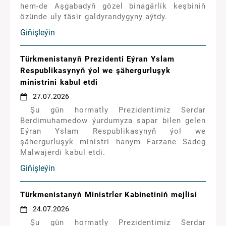
hem-de Aşgabadyň gözel binagärlik keşbiniň
özünde uly täsir galdyrandygyny aýtdy.
Giňişleýin
Türkmenistanyň Prezidenti Eýran Yslam
Respublikasynyň ýol we şähergurluşyk
ministrini kabul etdi
27.07.2026
Şu gün hormatly Prezidentimiz Serdar
Berdimuhamedow ýurdumyza sapar bilen gelen
Eýran Yslam Respublikasynyň ýol we
şähergurluşyk ministri hanym Farzane Sadeg
Malwajerdi kabul etdi.
Giňişleýin
Türkmenistanyň Ministrler Kabinetiniň mejlisi
24.07.2026
Şu gün hormatly Prezidentimiz Serdar