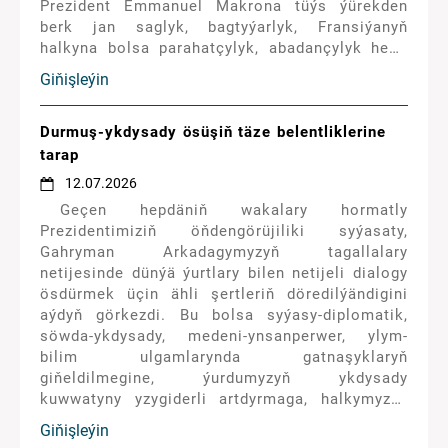
Prezident Emmanuel Makrona tüýs ýürekden
berk jan saglyk, bagtyýarlyk, Fransiýanyň
halkyna bolsa parahatçylyk, abadançylyk hem-
de rowaçlyk arzuw etdi.
Giňişleýin
Durmuş-ykdysady ösüşiň täze belentliklerine
tarap
12.07.2026
Geçen hepdäniň wakalary hormatly
Prezidentimiziň öňdengörüjiliki syýasaty,
Gahryman Arkadagymyzyň tagallalary
netijesinde dünýä ýurtlary bilen netijeli dialogy
ösdürmek üçin ähli şertleriň döredilýändigini
aýdyň görkezdi. Bu bolsa syýasy-diplomatik,
söwda-ykdysady, medeni-ynsanperwer, ylym-
bilim ulgamlarynda gatnaşyklaryň
giňeldilmegine, ýurdumyzyň ykdysady
kuwwatyny yzygiderli artdyrmaga, halkymyzyň
ýaşaýyş-durmuş derejesini mundan beýläk-de
Giňişleýin
ýokarlandyrmaga ýardam edýär.