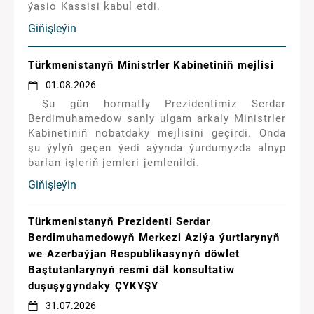
ýa­sio Kas­si­si ka­bul et­di.
Giňişleýin
Türkmenistanyň Ministrler Kabinetiniň mejlisi
01.08.2026
Şu gün hormatly Prezidentimiz Serdar
Berdimuhamedow sanly ulgam arkaly Ministrler
Kabinetiniň nobatdaky mejlisini geçirdi. Onda
şu ýylyň geçen ýedi aýynda ýurdumyzda alnyp
barlan işleriň jemleri jemlenildi.
Giňişleýin
Türkmenistanyň Prezidenti Serdar
Berdimuhamedowyň Merkezi Aziýa ýurtlarynyň
we Azerbaýjan Respublikasynyň döwlet
Baştutanlarynyň resmi däl konsultatiw
duşuşygyndaky ÇYKYŞY
31.07.2026