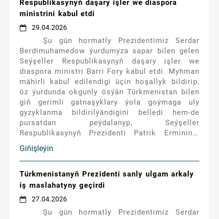
barylýan işler döwlet Baştutanymyzyň 27-nji
Respublikasynyň daşary işler we diaspora
aprelde sanly ulgam arkaly geçiren iş
ministrini kabul etdi
maslahatynda ara alnyp maslahatlaşyldy.
29.04.2026
Şu gün hormatly Prezidentimiz Serdar
Berdimuhamedow ýurdumyza sapar bilen gelen
Seýşeller Respublikasynyň daşary işler we
diaspora ministri Barri Fory kabul etdi. Myhman
mähirli kabul edilendigi üçin hoşallyk bildirip,
öz ýurdunda okgunly ösýän Türkmenistan bilen
giň gerimli gatnaşyklary ýola goýmaga uly
gyzyklanma bildirilýändigini belledi hem-de
pursatdan peýdalanyp, Seýşeller
Respublikasynyň Prezidenti Patrik Ermininiň
döwlet Baştutanymyza iberen mähirli salamyny,
Giňişleýin
iň gowy arzuwlaryny ýetirdi. Hormatly
Prezidentimiz hoşniýetli sözler üçin
minnetdarlyk bildirip, Seýşeller Respublikasynyň
Türkmenistanyň Prezidenti sanly ulgam arkaly
döwlet Baştutanyna iň gowy arzuwlaryny beýan
iş maslahatyny geçirdi
etdi hem-de myhmanyň bu saparynyň
27.04.2026
ikitaraplaýyn gatnaşyklary giňeltmekde möhüm
Şu gün hormatly Prezidentimiz Serdar
ädim boljakdygyna, uzak möhletleýin