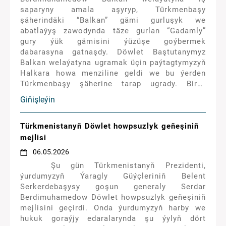
saparyny amala aşyryp, Türkmenbaşy
şäherindäki “Balkan” gämi gurluşyk we
abatlaýyş zawodynda täze gurlan “Gadamly”
gury ýük gämisini ýüzüşe goýbermek
dabarasyna gatnaşdy. Döwlet Baştutanymyz
Balkan welaýatyna ugramak üçin paýtagtymyzyň
Halkara howa menziline geldi we bu ýerden
Türkmenbaşy şäherine tarap ugrady. Biraz
wagtdan hormatly Prezidentimiziň uçary
Giňişleýin
Türkmenbaşy şäheriniň Halkara howa menziline
gondy. Bu ýerde Arkadagly Gahryman
Serdarymyz mähirli garşylanyldy.
Türkmenistanyň Döwlet howpsuzlyk geňeşiniň
mejlisi
06.05.2026
Şu gün Türkmenistanyň Prezidenti,
ýurdumyzyň Ýaragly Güýçleriniň Belent
Serkerdebaşysy goşun generaly Serdar
Berdimuhamedow Döwlet howpsuzlyk geňeşiniň
mejlisini geçirdi. Onda ýurdumyzyň harby we
hukuk goraýjy edaralarynda şu ýylyň dört