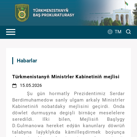
TM
Habarlar
Türkmenistanyň Ministrler Kabinetiniň mejlisi
15.05.2026
Şu gün hormatly Prezidentimiz Serdar
Berdimuhamedow sanly ulgam arkaly Ministrler
Kabinetiniň nobatdaky mejlisini geçirdi. Onda
döwlet durmuşyna degişli birnäçe meselelere
seredildi. Ilki bilen, Mejlisiň Başlygy
D.Gulmanowa hereket edýän kanunlary döwrüň
talabyna laýyklykda kämilleşdirmek boýunça