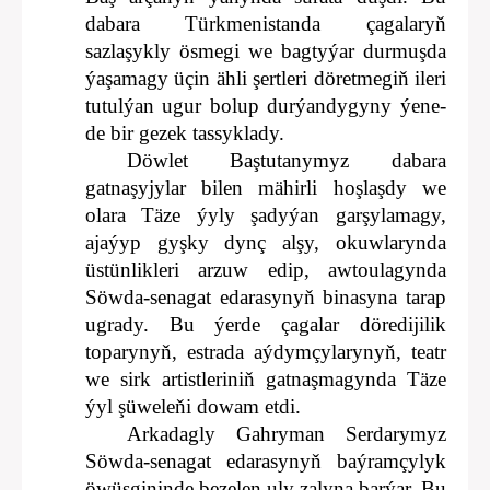
dabara Türkmenistanda çagalaryň
sazlaşykly ösmegi we bagtyýar durmuşda
ýaşamagy üçin ähli şertleri döretmegiň ileri
tutulýan ugur bolup durýandygyny ýene-
de bir gezek tassyklady.
Döwlet Baştutanymyz dabara
gatnaşyjylar bilen mähirli hoşlaşdy we
olara Täze ýyly şadyýan garşylamagy,
ajaýyp gyşky dynç alşy, okuwlarynda
üstünlikleri arzuw edip, awtoulagynda
Söwda-senagat edarasynyň binasyna tarap
ugrady. Bu ýerde çagalar döredijilik
toparynyň, estrada aýdymçylarynyň, teatr
we sirk artistleriniň gatnaşmagynda Täze
ýyl şüweleňi dowam etdi.
Arkadagly Gahryman Serdarymyz
Söwda-senagat edarasynyň baýramçylyk
öwüşgininde bezelen uly zalyna barýar. Bu