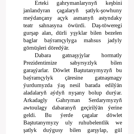
Erteki gahrymanlarynyň keşbini
janlandyran çagalaryň şatlyk-şowhuny
meýdançany açyk asmanyň astyndaky
teatr sahnasyna öwürdi. Daş-töweregi
gurşap alan, dürli yşyklar bilen bezelen
baglar baýramçylyga mahsus jadyly
görnüşleri döredýär.
Dabara gatnaşyjylar hormatly
Prezidentimize sabyrsyzlyk bilen
garaşýarlar. Döwlet Baştutanymyzyň bu
baýramçylyk çäresine gatnaşmagy
ýurdumyzda ýaş nesil barada edilýän
aladalaryň aýdyň nyşany bolup durýar.
Arkadagly Gahryman Serdarymyzyň
awtoulagy dabaranyň geçirilýän ýerine
geldi. Bu ýerde çagalar döwlet
Baştutanymyzy uly ruhubelentlik we
şatlyk duýgusy bilen garşylap, gül