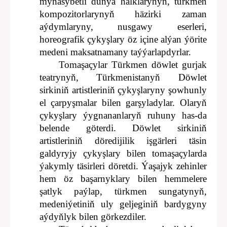
mynasybetli dünýä halklarynyň, türkmen
kompozitorlarynyň häzirki zaman
aýdymlaryny, nusgawy eserleri,
horeografik çykyşlary öz içine alýan ýörite
medeni maksatnamany taýýarlapdyrlar.
Tomaşaçylar Türkmen döwlet gurjak
teatrynyň, Türkmenistanyň Döwlet
sirkiniň artistleriniň çykyşlaryny şowhunly
el çarpyşmalar bilen garşyladylar. Olaryň
çykyşlary ýygnananlaryň ruhuny has-da
belende göterdi. Döwlet sirkiniň
artistleriniň döredijilik işgärleri täsin
galdyryjy çykyşlary bilen tomaşaçylarda
ýakymly täsirleri döretdi. Ýaşajyk zehinler
hem öz başarnyklary bilen hemmelere
şatlyk paýlap, türkmen sungatynyň,
medeniýetiniň uly geljeginiň bardygyny
aýdyňlyk bilen görkezdiler.