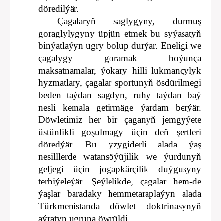
döredilýär.
Çagalaryň saglygyny, durmuş
goraglylygyny üpjün etmek bu syýasatyň
binýatlaýyn ugry bolup durýar. Eneligi we
çagalygy goramak boýunça
maksatnamalar, ýokary hilli lukmançylyk
hyzmatlary, çagalar sportunyň ösdürilmegi
beden taýdan sagdyn, ruhy taýdan baý
nesli kemala getirmäge ýardam berýär.
Döwletimiz her bir çaganyň jemgyýete
üstünlikli goşulmagy üçin deň şertleri
döredýär. Bu yzygiderli alada ýaş
nesilllerde watansöýüjilik we ýurdunyň
geljegi üçin jogapkärçilik duýgusyny
terbiýeleýär. Şeýlelikde, çagalar hem-de
ýaşlar baradaky hemmetaraplaýyn alada
Türkmenistanda döwlet doktrinasynyň
aýratyn ugruna öwrüldi.