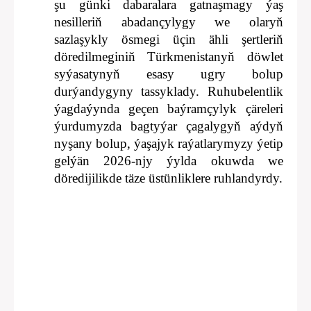
şu günki dabaralara gatnaşmagy ýaş
nesilleriň abadançylygy we olaryň
sazlaşykly ösmegi üçin ähli şertleriň
döredilmeginiň Türkmenistanyň döwlet
syýasatynyň esasy ugry bolup
durýandygyny tassyklady. Ruhubelentlik
ýagdaýynda geçen baýramçylyk çäreleri
ýurdumyzda bagtyýar çagalygyň aýdyň
nyşany bolup, ýaşajyk raýatlarymyzy ýetip
gelýän 2026-njy ýylda okuwda we
döredijilikde täze üstünliklere ruhlandyrdy.