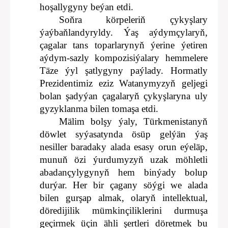
hoşallygyny beýan etdi.
Soňra körpeleriň çykyşlary
ýaýbaňlandyryldy. Ýaş aýdymçylaryň,
çagalar tans toparlarynyň ýerine ýetiren
aýdym-sazly kompozisiýalary hemmelere
Täze ýyl şatlygyny paýlady. Hormatly
Prezidentimiz eziz Watanymyzyň geljegi
bolan şadyýan çagalaryň çykyşlaryna uly
gyzyklanma bilen tomaşa etdi.
Mälim bolşy ýaly, Türkmenistanyň
döwlet syýasatynda ösüp gelýän ýaş
nesiller baradaky alada esasy orun eýeläp,
munuň özi ýurdumyzyň uzak möhletli
abadançylygynyň hem binýady bolup
durýar. Her bir çagany söýgi we alada
bilen gurşap almak, olaryň intellektual,
döredijilik mümkinçiliklerini durmuşa
geçirmek üçin ähli şertleri döretmek bu