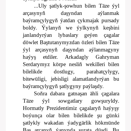
...Uly şatlyk-şowhun bilen Täze ýyl
arçasynyň daşyndan aýlanmak
baýramçylygyň ýatdan çykmajak pursady
boldy. Ýylanyň we ýylkynyň keşbini
janlandyrýan lybaslary geýen çagalar
döwlet Baştutanymyzdan özleri bilen Täze
ýyl arçasynyň daşyndan aýlanmagyny
haýyş etdiler. Arkadagly Gahryman
Serdarymyz körpe nesliň wekilleri bilen
bilelikde dostlugy, parahatçylygy,
bitewüligi, jebisligi alamatlandyrýan bu
baýramçylygyň şatlygyny paýlaşdy.
Soňra dabara gatnaşan ähli çagalara
Täze ýyl sowgatlary gowşuryldy.
Hormatly Prezidentimiz çagalaryň haýyşy
boýunça olar bilen bilelikde şu günki
şatlykly wakadan ýadygärlik hökmünde
Baş arçanyň ýanynda surata düşdi. Bu