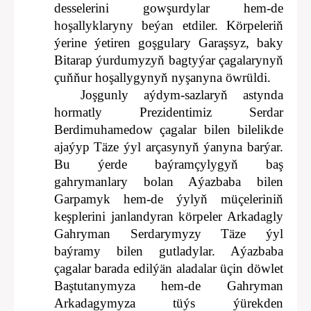
desselerini gowşurdylar hem-de
hoşallyklaryny beýan etdiler. Körpeleriň
ýerine ýetiren goşgulary Garaşsyz, baky
Bitarap ýurdumyzyň bagtyýar çagalarynyň
çuňňur hoşallygynyň nyşanyna öwrüldi.
Joşgunly aýdym-sazlaryň astynda
hormatly Prezidentimiz Serdar
Berdimuhamedow çagalar bilen bilelikde
ajaýyp Täze ýyl arçasynyň ýanyna barýar.
Bu ýerde baýramçylygyň baş
gahrymanlary bolan Aýazbaba bilen
Garpamyk hem-de ýylyň müçeleriniň
keşplerini janlandyran körpeler Arkadagly
Gahryman Serdarymyzy Täze ýyl
baýramy bilen gutladylar. Aýazbaba
çagalar barada edilýän aladalar üçin döwlet
Baştutanymyza hem-de Gahryman
Arkadagymyza tüýs ýürekden