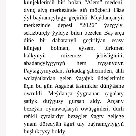
künjekleriniň biri bolan “Älem” medeni-
dynç alyş merkezinde giň möçberli Täze
ýyl baýramçylygy geçirildi. Meýdançanyň
merkezinde depesi “2026” ýazgyly,
sekizburçly ýyldyz bilen bezelen Baş arça
diňe bir dabaranyň geçirilýän esasy
künjegi bolman, eýsem, türkmen
halkynyň mizemez jebisliginiň,
abadançylygynyň hem nyşanydyr.
Paýtagtymyzdan, Arkadag şäherinden, ähli
welaýatlardan gelen ýaşajyk ildeşlerimiz
üçin bu gün Aşgabat täsinlikler dünýäsine
öwrüldi. Meýdança ýygnanan çagalary
şatlyk duýgusy gurşap aldy. Arçany
bezeýän oýnawaçlaryň öwüşginleri, dürli
reňkli çyralardyr bezegler ýagty geljege
ynam döredýän ägirt uly baýramçylygyň
buşlukçysy boldy.