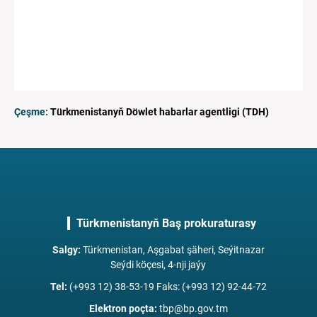
Çeşme:
Türkmenistanyň Döwlet habarlar agentligi (TDH)
Türkmenistanyň Baş prokuraturasy
Salgy
:
Türkmenistan, Aşgabat şäheri, Seýitnazar
Seýdi köçesi, 4-nji jaýy
Tel
:
(+993 12) 38-53-19 Faks: (+993 12) 92-44-72
Elektron poçta
:
tbp@bp.gov.tm