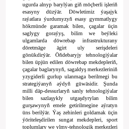
ugurda alnyp barylýan giň möçberli işleriň
esasyny düzýär. Döwletimiz ýaşajyk
raýatlara ýurdumyzyň esasy gymmatlygy
hökmünde garamak bilen, çagalar üçin
saglygy goraýyş, bilim we beýleki
ulgamlarda döwrebap infrastrukturany
döretmäge ägirt uly serişdeleri
gönükdirýär. Öňdebaryjy tehnologiýalar
bilen üpjün edilen döwrebap mekdepleriň,
çagalar baglarynyň, sagaldyş merkezleriniň
yzygiderli gurlup ulanmaga berilmegi bu
strategiýanyň aýdyň güwäsidir. Şunda
milli däp-dessurlaryň sanly tehnologiýalar
bilen sazlaşykly utgaşdyrylan bilim
gurşawynyň emele getirilmegine aýratyn
üns berilýär. Ýaş zehinleri goldamak üçin
ýöriteleşdirilen sungat mekdepleri, sport
toplumlary we ylmy-tehnologik merkezleri