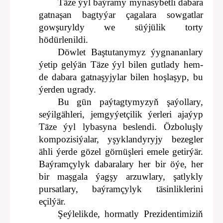
Täze ýyl baýramy mynasybetli dabara
gatnaşan bagtyýar çagalara sowgatlar
gowşuryldy we süýjülik torty
hödürlenildi.
Döwlet Baştutanymyz ýygnananlary
ýetip gelýän Täze ýyl bilen gutlady hem-
de dabara gatnaşyjylar bilen hoşlaşyp, bu
ýerden ugrady.
Bu gün paýtagtymyzyň şaýollary,
seýilgähleri, jemgyýetçilik ýerleri ajaýyp
Täze ýyl lybasyna beslendi. Özboluşly
kompozisiýalar, yşyklandyryjy bezegler
ähli ýerde gözel görnüşleri emele getirýär.
Baýramçylyk dabaralary her bir öýe, her
bir maşgala ýagşy arzuwlary, şatlykly
pursatlary, baýramçylyk täsinliklerini
eçilýär.
Şeýlelikde, hormatly Prezidentimiziň