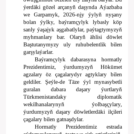
ýerdäki gözel arçanyň daşynda Aýazbaba
we Garpamyk, 2026-njy ýylyň nyşany
bolan ýylky, baýramçylyk lybasly köp
sanly ýaşajyk aşgabatlylar, paýtagtymyzyň
myhmanlary bar. Olaryň ählisi döwlet
Baştutanymyzy uly ruhubelentlik bilen
garşylaýarlar.
Baýramçylyk dabarasyna hormatly
Prezidentimiz, ýurdumyzyň Hökümet
agzalary öz çagalarydyr agtyklary bilen
geldiler. Şeýle-de Täze ýyl mynasybetli
guralan dabara daşary ýurtlaryň
Türkmenistandaky diplomatik
wekilhanalarynyň ýolbaşçylary,
ýurdumyzyň daşary döwletlerdäki ilçileri
çagalary bilen gatnaşdylar.
Hormatly Prezidentimiz estrada