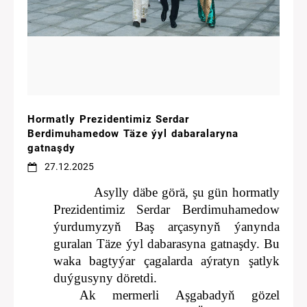
Hormatly Prezidentimiz Serdar
Berdimuhamedow Täze ýyl dabaralaryna
gatnaşdy
27.12.2025
Asylly däbe görä, şu gün hormatly
Prezidentimiz Serdar Berdimuhamedow
ýurdumyzyň Baş arçasynyň ýanynda
guralan Täze ýyl dabarasyna gatnaşdy. Bu
waka bagtyýar çagalarda aýratyn şatlyk
duýgusyny döretdi.
Ak mermerli Aşgabadyň gözel