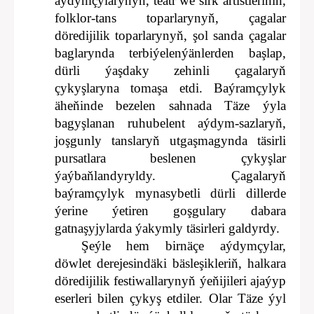
aýdymçylarynyň, teatr we sirk artistleriniň,
folklor-tans toparlarynyň, çagalar
döredijilik toparlarynyň, şol sanda çagalar
baglarynda terbiýelenýänlerden başlap,
dürli ýaşdaky zehinli çagalaryň
çykyşlaryna tomaşa etdi. Baýramçylyk
äheňinde bezelen sahnada Täze ýyla
bagyşlanan ruhubelent aýdym-sazlaryň,
joşgunly tanslaryň utgaşmagynda täsirli
pursatlara beslenen çykyşlar
ýaýbaňlandyryldy. Çagalaryň
baýramçylyk mynasybetli dürli dillerde
ýerine ýetiren goşgulary dabara
gatnaşyjylarda ýakymly täsirleri galdyrdy.
Şeýle hem birnäçe aýdymçylar,
döwlet derejesindäki bäsleşikleriň, halkara
döredijilik festiwallarynyň ýeňijileri ajaýyp
eserleri bilen çykyş etdiler. Olar Täze ýyl