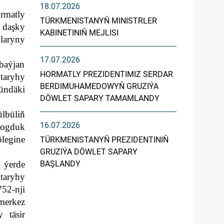
18.07.2026
rmatly
TÜRKMENISTANYŇ MINISTRLER
ň daşky
KABINETINIŇ MEJLISI
klaryny
17.07.2026
baýjan
HORMATLY PREZIDENTIMIZ SERDAR
taryhy
BERDIMUHAMEDOWYŇ GRUZIÝA
ündäki
DÖWLET SAPARY TAMAMLANDY
lbüliň
16.07.2026
dogduk
legine
TÜRKMENISTANYŇ PREZIDENTINIŇ
GRUZIÝA DÖWLET SAPARY
 ýerde
BAŞLANDY
taryhy
752-nji
merkez
 täsir