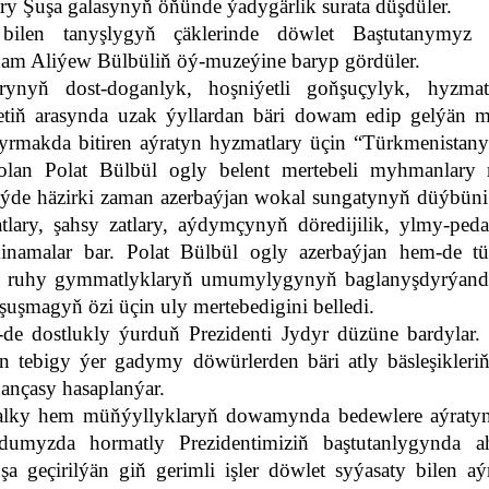
ary Şuşa galasynyň öňünde ýadygärlik surata düşdüler.
 bilen tanyşlygyň çäklerinde döwlet Baştutanymyz 
am Aliýew Bülbüliň öý-muzeýine baryp gördüler.
ynyň dost-doganlyk, hoşniýetli goňşuçylyk, hyzmat
etiň arasynda uzak ýyllardan bäri dowam edip gelýän m
rmakda bitiren aýratyn hyzmatlary üçin “Türkmenistany
 bolan Polat Bülbül ogly belent mertebeli myhmanlary
ýde häzirki zaman azerbaýjan wokal sungatynyň düýbüni 
tlary, şahsy zatlary, aýdymçynyň döredijilik, ylmy-peda
minamalar bar. Polat Bülbül ogly azerbaýjan hem-de t
 we ruhy gymmatlyklaryň umumylygynyň baglanyşdyrýan
şuşmagyň özi üçin uly mertebedigini belledi.
e dostlukly ýurduň Prezidenti Jydyr düzüne bardylar. 
n tebigy ýer gadymy döwürlerden bäri atly bäsleşikleriň
ançasy hasaplanýar.
halky hem müňýyllyklaryň dowamynda bedewlere aýratyn
umyzda hormatly Prezidentimiziň baştutanlygynda ah
geçirilýän giň gerimli işler döwlet syýasaty bilen aý