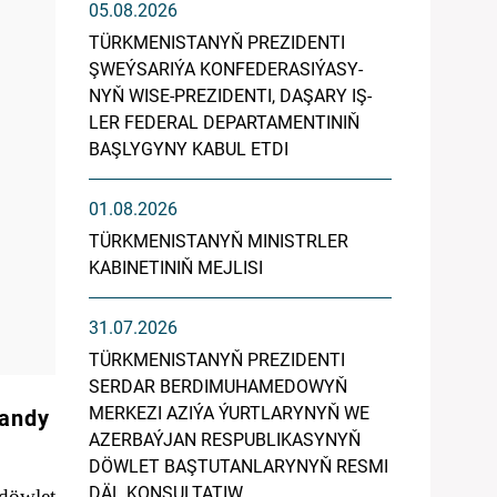
05.08.2026
TÜRK­ME­NIS­TA­NYŇ PREZIDENTI
ŞWEÝ­SA­RI­ÝA KON­FE­DE­RA­SI­ÝA­SY­
NYŇ WI­SE-PREZIDENTI, DA­ŞA­RY IŞ­
LER FE­DE­RAL DE­PAR­TA­MEN­TI­NIŇ
BAŞ­LY­GY­NY KA­BUL ET­DI
01.08.2026
TÜRKMENISTANYŇ MINISTRLER
KABINETINIŇ MEJLISI
31.07.2026
TÜRKMENISTANYŇ PREZIDENTI
SERDAR BERDIMUHAMEDOWYŇ
MERKEZI AZIÝA ÝURTLARYNYŇ WE
landy
AZERBAÝJAN RESPUBLIKASYNYŇ
DÖWLET BAŞTUTANLARYNYŇ RESMI
DÄL KONSULTATIW
döwlet