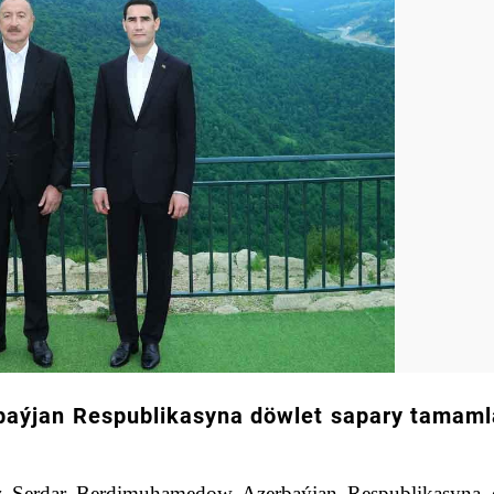
rbaýjan Respublikasyna döwlet sapary tamam
z Serdar Berdimuhamedow Azerbaýjan Respublikasyna 