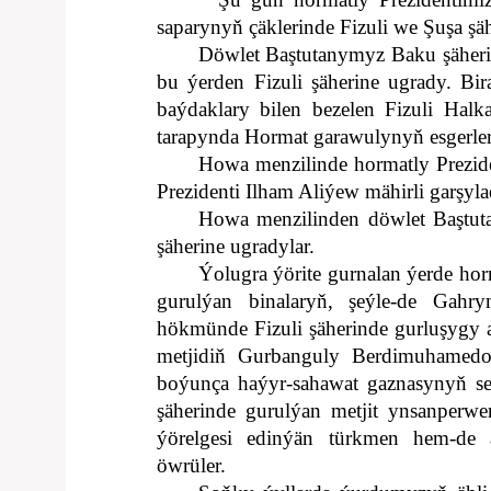
saparynyň çäklerinde Fizuli we Şuşa şäh
Döwlet Baştutanymyz Baku şäheri
bu ýerden Fizuli şäherine ugrady.
Bir
baýdaklary bilen bezelen Fizuli Hal
tarapynda Hormat garawulynyň esgerler
Howa menzilinde hormatly Prezi
Prezidenti Ilham Aliýew mähirli garşyla
Howa menzilinden döwlet Baştuta
şäherine ugradylar.
Ýolugra ýörite gurnalan ýerde hor
gurulýan binalaryň, şeýle-de Gahr
hökmünde Fizuli şäherinde gurluşygy al
metjidiň Gurbanguly Berdimuhamed
boýunça haýyr-sahawat gaznasynyň seri
şäherinde gurulýan metjit ynsanperwerl
ýörelgesi edinýän türkmen hem-de 
öwrüler.