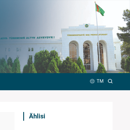
TM
Ählisi