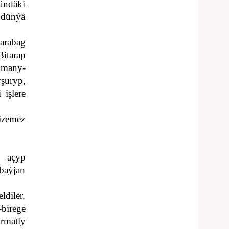
ündäki
y dünýä
arabag
itarap
 many-
şuryp,
işlere
izemez
y açyp
baýjan
ldiler.
birege
rmatly