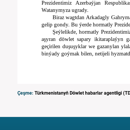
Prezidentimiz Azerbaýjan Respubli
Watanymyza ugrady.
Biraz wagtdan Arkadagly Gahrym
gelip gondy. Bu ýerde hormatly Prezide
Şeýlelikde, hormatly Prezidenti
aşyran döwlet sapary ikitaraplaýyn 
geçirilen duşuşyklar we gazanylan ylal
binýady goýmak bilen, netijeli hyzmatd
Çeşme:
Türkmenistanyň Döwlet habarlar agentligi (T