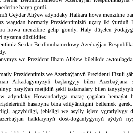
erlerine baryp gördi.
niň Geýdar Aliýew adyndaky Halkara howa menziline ba
az wagtdan hormatly Prezidentimiziň uçary iki ýurduň 
kara howa menziline gelip gondy. Haly düşelen ýodajyg
i nyzama düzüldiler.
dentimiz Serdar Berdimuhamedowy Azerbaýjan Respublik
dy.
nymyz we Prezident Ilham Aliýew bilelikde awtoulagda 
matly Prezidentimiz we Azerbaýjanyň Prezidenti Fizuli şä
yman Arkadagymyzyň başlangyjy bilen Azerbaýjana 
nyp barylýan metjidiň şekil taslamalary bilen tanyşdyry
ow adyndaky Howandarlyga mätäç çagalara hemaýat 
şdeleriniň hasabyna bina edilýändigini bellemek gerek.
igi, agzybirligi, jebisligi we asylly işlere ygrarlylygy
azerbaýjan halklarynyň dost-doganlygynyň aýdyň ny