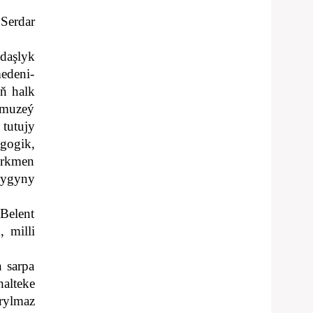
Serdar
daşlyk
edeni-
ň halk
 muzeý
tutujy
gogik,
ürkmen
dygyny
Belent
, milli
 sarpa
alteke
rylmaz