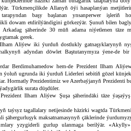
ünjeklerinde häzirki zaman binagärlik talaplaryna doly
lýär. Türkmençilikde Allanyň öýi hasaplanýan metjitler
arapyndan başy başlanan ynsanperwer işleriň ho
ikli dowam etdirilýändigini görkezýär. Şunuň bilen bagl
nda Arkadag şäherinde 30 müň adama niýetlenen täze me
ygtamak gerek.
 Ilham Aliýew iki ýurduň dostlukly gatnaşyklarynyň ny
 halkynyň adyndan döwlet Baştutanymyza ýene-de bir
Serdar Berdimuhamedow hem-de Prezident Ilham Aliýe
n ýoluň ugrunda iki ýurduň Liderleri sebitiň gözel künjek
lar. Hormatly Prezidentimiz we Azerbaýjanyň Prezidenti b
ýadygärlik surata düşdüler.
rezident Ilham Aliýew Şuşa şäherindäki täze ýaşaýyş 
taýsyz tagallalary netijesinde häzirki wagtda Türkmeni
imli şähergurluşyk maksatnamasynyň çäklerinde ýurdumyz
umlary yzygiderli gurlup ulanmaga berilýär. «Akylly»