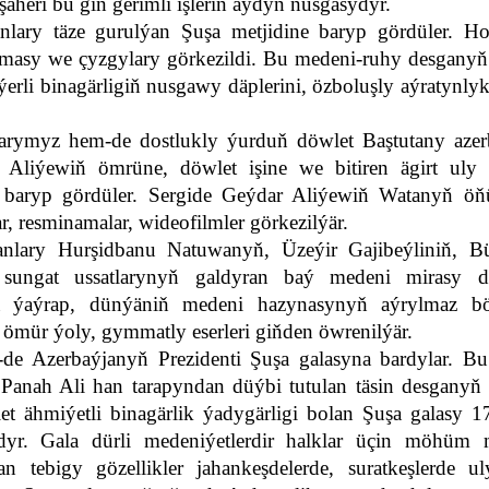
äheri bu giň gerimli işleriň aýdyň nusgasydyr.
nlary täze gurulýan Şuşa metjidine baryp gördüler. Ho
slamasy we çyzgylary görkezildi. Bu medeni-ruhy desgany
ýerli binagärligiň nusgawy däplerini, özboluşly aýratynly
rymyz hem-de dostlukly ýurduň döwlet Baştutany azer
Aliýewiň ömrüne, döwlet işine we bitiren ägirt uly 
ä baryp gördüler. Sergide Geýdar Aliýewiň Watanyň öň
r, resminamalar, wideofilmler görkezilýär.
anlary Hurşidbanu Natuwanyň, Üzeýir Gajibeýliniň, Bü
r sungat ussatlarynyň galdyran baý medeni mirasy 
a ýaýrap, dünýäniň medeni hazynasynyň aýrylmaz bö
 ömür ýoly, gymmatly eserleri giňden öwrenilýär.
e Azerbaýjanyň Prezidenti Şuşa galasyna bardylar. Bu
 Panah Ali han tarapyndan düýbi tutulan täsin desganyň 
et ähmiýetli binagärlik ýadygärligi bolan Şuşa galasy 1
dyr. Gala dürli medeniýetlerdir halklar üçin möhüm 
 tebigy gözellikler jahankeşdelerde, suratkeşlerde uly