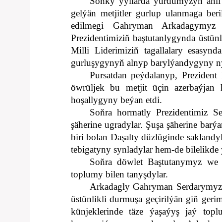
Soňky ýyllarda ýurdumyzyň ähli k
gelýän metjitler gurlup ulanmaga beri
edilmegi Gahryman Arkadagymyz t
Prezidentimiziň baştutanlygynda üstünl
Milli Liderimiziň tagallalary esasy
gurluşygynyň alnyp barylýandygyny n
Pursatdan peýdalanyp, Prezident
öwrüljek bu metjit üçin azerbaýjan
hoşallygyny beýan etdi.
Soňra hormatly Prezidentimiz 
şäherine ugradylar. Şuşa şäherine barýa
biri bolan Daşalty düzlüginde saklandy
tebigatyny synladylar hem-de bilelikde 
Soňra döwlet Baştutanymyz we P
toplumy bilen tanyşdylar.
Arkadagly Gahryman Serdarymyzyň 
üstünlikli durmuşa geçirilýän giň ger
künjeklerinde täze ýaşaýyş jaý topl