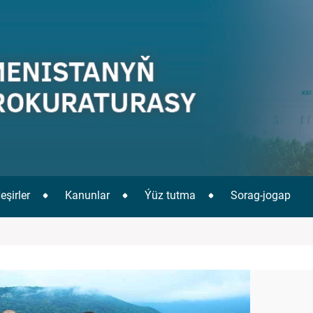
eşirler
Kanunlar
Ýüz tutma
Sorag-jogap