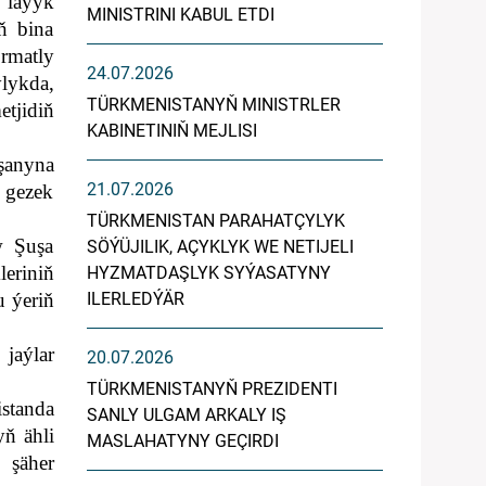
 laýyk
MINISTRINI KABUL ETDI
iň bina
rmatly
24.07.2026
ylykda,
TÜRKMENISTANYŇ MINISTRLER
tjidiň
KABINETINIŇ MEJLISI
şanyna
21.07.2026
 gezek
TÜRKMENISTAN PARAHATÇYLYK
w Şuşa
SÖÝÜJILIK, AÇYKLYK WE NETIJELI
leriniň
HYZMATDAŞLYK SYÝASATYNY
u ýeriň
ILERLEDÝÄR
jaýlar
20.07.2026
TÜRKMENISTANYŇ PREZIDENTI
standa
SANLY ULGAM ARKALY IŞ
yň ähli
MASLAHATYNY GEÇIRDI
 şäher