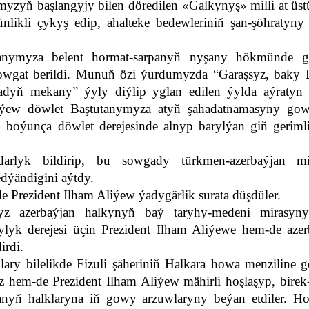
zyň başlangyjy bilen döredilen «Galkynyş» milli at üst
ünlikli çykyş edip, ahalteke bedewleriniň şan-şöhratyn
tanymyza belent hormat-sarpanyň nyşany hökmünde g
wgat berildi. Munuň özi ýurdumyzda “Garaşsyz, baky B
dyň mekany” ýyly diýlip yglan edilen ýylda aýratyn
iýew döwlet Baştutanymyza atyň şahadatnamasyny gow
boýunça döwlet derejesinde alnyp barylýan giň gerimli 
darlyk bildirip, bu sowgady türkmen-azerbaýjan m
dýändigini aýtdy.
 Prezident Ilham Aliýew ýadygärlik surata düşdüler.
z azerbaýjan halkynyň baý taryhy-medeni mirasyn
lyk derejesi üçin Prezident Ilham Aliýewe hem-de azer
irdi.
ary bilelikde Fizuli şäheriniň Halkara howa menziline ge
hem-de Prezident Ilham Aliýew mähirli hoşlaşyp, birek-
nyň halklaryna iň gowy arzuwlaryny beýan etdiler. Ho