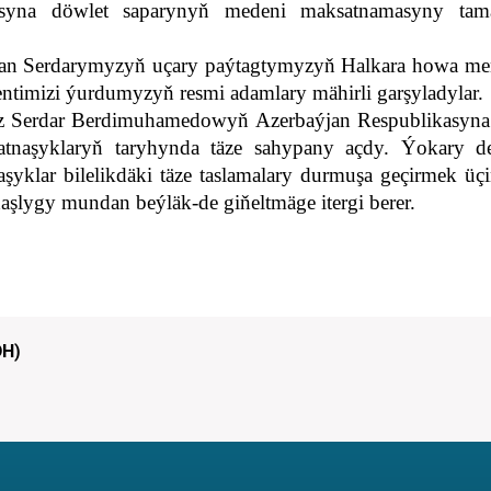
kasyna döwlet saparynyň medeni maksatnamasyny tam
an Serdarymyzyň uçary paýtagtymyzyň Halkara howa men
ntimizi ýurdumyzyň resmi adamlary mähirli garşyladylar.
miz Serdar Berdimuhamedowyň Azerbaýjan Respublikasyna
gatnaşyklaryň taryhynda täze sahypany açdy. Ýokary de
aşyklar bilelikdäki täze taslamalary durmuşa geçirmek üç
aşlygy mundan beýläk-de giňeltmäge itergi berer.
DH)