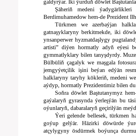
galdyrýar. Iki ýurduň döwlet Baştutanl
Şäheriň medeni ýadygärlikleri
Berdimuhamedow hem-de Prezident Ilh
Türkmen we azerbaýjan halklar
gatnaşyklaryny berkitmekde, iki döwl
ynsanperwer hyzmatdaşlygy pugtalandy
artisti” diýen hormatly adyň eýesi
gymmatlyklary bilen tanyşdyrdy. Muze
Bülbüliň çagalyk we maşgala fotosura
jemgyýetçilik işini beýan edýän res
halklaryny taryhy kökleriň, medeni
aýdyp, hormatly Prezidentimiz bilen du
Soňra döwlet Baştutanymyz hem-d
gaýalaryň gyrasynda ýerleşýän bu täsi
oýunlaryň, dabaralaryň geçirilýän meýd
Ýeri gelende bellesek, türkmen 
goýup gelýär. Häzirki döwürde ýurd
atçylygyny ösdürmek boýunça durmuşa 