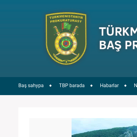
Baş sahypa
TBP barada
Habarlar
N