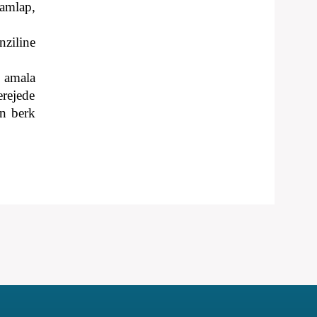
amlap,
ziline
 amala
rejede
in berk