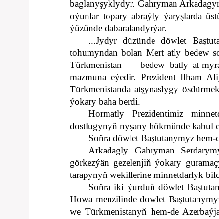
baglanyşyklydyr. Gahryman Arkadagymy
oýunlar topary abraýly ýaryşlarda üst
ýüzünde dabaralandyrýar.
...Jydyr düzünde döwlet Baştu
tohumyndan bolan Mert atly bedew so
Türkmenistan — bedew batly at-myra
mazmuna eýedir. Prezident Ilham Al
Türkmenistanda atşynaslygy ösdürmek 
ýokary baha berdi.
Hormatly Prezidentimiz minnet
dostlugynyň nyşany hökmünde kabul e
Soňra döwlet Baştutanymyz hem-de
Arkadagly Gahryman Serdarymy
görkezýän gezelenjiň ýokary guramaçy
tarapynyň wekillerine minnetdarlyk bild
Soňra iki ýurduň döwlet Baştutanl
Howa menzilinde döwlet Baştutanymyz 
we Türkmenistanyň hem-de Azerbaýja