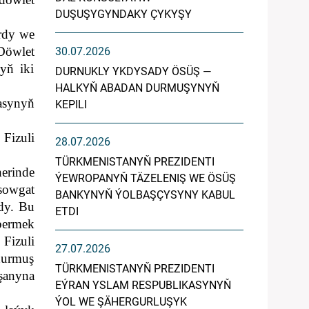
DUŞUŞYGYNDAKY ÇYKYŞY
rdy we
Döwlet
30.07.2026
yň iki
DURNUKLY YKDYSADY ÖSÜŞ —
HALKYŇ ABADAN DURMUŞYNYŇ
asynyň
KEPILI
Fizuli
28.07.2026
TÜRKMENISTANYŇ PREZIDENTI
herinde
ÝEWROPANYŇ TÄZELENIŞ WE ÖSÜŞ
sowgat
BANKYNYŇ ÝOLBAŞÇYSYNY KABUL
ldy. Bu
ETDI
bermek
 Fizuli
27.07.2026
 durmuş
TÜRKMENISTANYŇ PREZIDENTI
şanyna
EÝRAN YSLAM RESPUBLIKASYNYŇ
ÝOL WE ŞÄHERGURLUŞYK