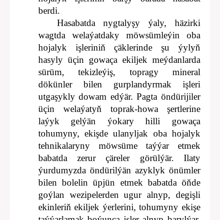
berdi.
Hasabatda nygtalyşy ýaly, häzirki
wagtda welaýatdaky möwsümleýin oba
hojalyk işleriniň çäklerinde şu ýylyň
hasyly üçin gowaça ekiljek meýdanlarda
sürüm, tekizleýiş, topragy mineral
dökünler bilen gurplandyrmak işleri
utgaşykly dowam edýär. Pagta öndürijiler
üçin welaýatyň toprak-howa şertlerine
laýyk gelýän ýokary hilli gowaça
tohumyny, ekişde ulanyljak oba hojalyk
tehnikalaryny möwsüme taýýar etmek
babatda zerur çäreler görülýär. Ilaty
ýurdumyzda öndürilýän azyklyk önümler
bilen bolelin üpjün etmek babatda öňde
goýlan wezipelerden ugur alnyp, degişli
ekinleriň ekiljek ýerlerini, tohumyny ekişe
taýýarlamak boýunça işler alnyp barylýar.