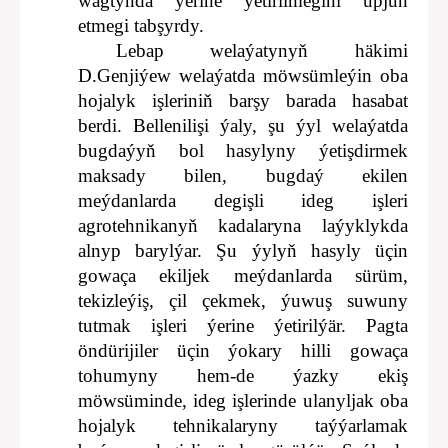
wagtynda ýerine ýetirilmegini üpjün
etmegi tabşyrdy.
Lebap welaýatynyň häkimi
D.Genjiýew welaýatda möwsümleýin oba
hojalyk işleriniň barşy barada hasabat
berdi. Bellenilişi ýaly, şu ýyl welaýatda
bugdaýyň bol hasylyny ýetişdirmek
maksady bilen, bugdaý ekilen
meýdanlarda degişli ideg işleri
agrotehnikanyň kadalaryna laýyklykda
alnyp barylýar. Şu ýylyň hasyly üçin
gowaça ekiljek meýdanlarda sürüm,
tekizleýiş, çil çekmek, ýuwuş suwuny
tutmak işleri ýerine ýetirilýär. Pagta
öndürijiler üçin ýokary hilli gowaça
tohumyny hem-de ýazky ekiş
möwsüminde, ideg işlerinde ulanyljak oba
hojalyk tehnikalaryny taýýarlamak