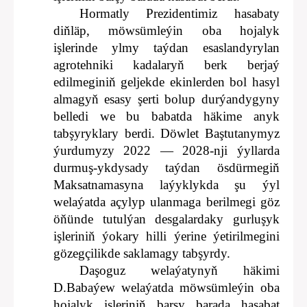
Hormatly Prezidentimiz hasabaty
diňläp, möwsümleýin oba hojalyk
işlerinde ylmy taýdan esaslandyrylan
agrotehniki kadalaryň berk berjaý
edilmeginiň geljekde ekinlerden bol hasyl
almagyň esasy şerti bolup durýandygyny
belledi we bu babatda häkime anyk
tabşyryklary berdi. Döwlet Baştutanymyz
ýurdumyzy 2022 — 2028-nji ýyllarda
durmuş-ykdysady taýdan ösdürmegiň
Maksatnamasyna laýyklykda şu ýyl
welaýatda açylyp ulanmaga berilmegi göz
öňünde tutulýan desgalardaky gurluşyk
işleriniň ýokary hilli ýerine ýetirilmegini
gözegçilikde saklamagy tabşyrdy.
Daşoguz welaýatynyň häkimi
D.Babaýew welaýatda möwsümleýin oba
hojalyk işleriniň barşy barada hasabat