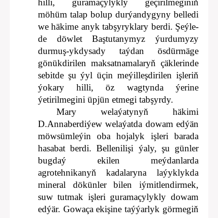
hilli, guramaçylykly geçirilmeginiň
möhüm talap bolup durýandygyny belledi
we häkime anyk tabşyryklary berdi. Şeýle-
de döwlet Baştutanymyz ýurdumyzy
durmuş-ykdysady taýdan ösdürmäge
gönükdirilen maksatnamalaryň çäklerinde
sebitde şu ýyl üçin meýilleşdirilen işleriň
ýokary hilli, öz wagtynda ýerine
ýetirilmegini üpjün etmegi tabşyrdy.
Mary welaýatynyň häkimi
D.Annaberdiýew welaýatda dowam edýän
möwsümleýin oba hojalyk işleri barada
hasabat berdi. Bellenilişi ýaly, şu günler
bugdaý ekilen meýdanlarda
agrotehnikanyň kadalaryna laýyklykda
mineral dökünler bilen iýmitlendirmek,
suw tutmak işleri guramaçylykly dowam
edýär. Gowaça ekişine taýýarlyk görmegiň