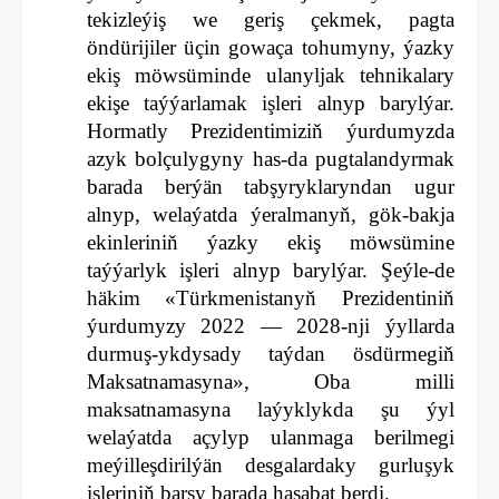
tekizleýiş we geriş çekmek, pagta
öndürijiler üçin gowaça tohumyny, ýazky
ekiş möwsüminde ulanyljak tehnikalary
ekişe taýýarlamak işleri alnyp barylýar.
Hormatly Prezidentimiziň ýurdumyzda
azyk bolçulygyny has-da pugtalandyrmak
barada berýän tabşyryklaryndan ugur
alnyp, welaýatda ýeralmanyň, gök-bakja
ekinleriniň ýazky ekiş möwsümine
taýýarlyk işleri alnyp barylýar. Şeýle-de
häkim «Türkmenistanyň Prezidentiniň
ýurdumyzy 2022 — 2028-nji ýyllarda
durmuş-ykdysady taýdan ösdürmegiň
Maksatnamasyna», Oba milli
maksatnamasyna laýyklykda şu ýyl
welaýatda açylyp ulanmaga berilmegi
meýilleşdirilýän desgalardaky gurluşyk
işleriniň barşy barada hasabat berdi.