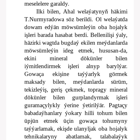
meselelere garaldy.
Ilki bilen, Ahal welaýatynyň häkimi
T.Nurmyradowa söz berildi. Ol welaýatda
dowam edýän möwsümleýin oba hojalyk
işleri barada hasabat berdi. Bellenilişi ýaly,
häzirki wagtda bugdaý ekilen meýdanlarda
möwsümleýin ideg etmek, hususan-da,
ekini mineral dökünler bilen
iýmitlendirmek işleri alnyp barylýar.
Gowaça ekişine taýýarlyk görmek
maksady bilen, meýdanlarda sürüm,
tekizleýiş, geriş çekmek, topragy mineral
dökünler bilen gurplandyrmak işleri
guramaçylykly ýerine ýetirilýär. Pagtaçy
babadaýhanlary ýokary hilli tohum bilen
üpjün etmek üçin gowaça tohumyny
taýýarlamak, ekişde ulanyljak oba hojalyk
tehnikalaryny abatlamak, talabalaýyk