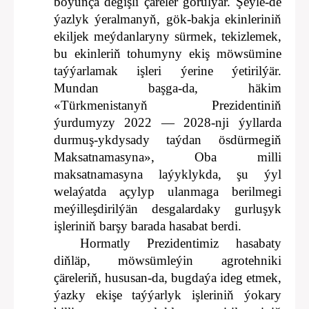
boýunça degişli çäreler görülýär. Şeýle-de
ýazlyk ýeralmanyň, gök-bakja ekinleriniň
ekiljek meýdanlaryny sürmek, tekizlemek,
bu ekinleriň tohumyny ekiş möwsümine
taýýarlamak işleri ýerine ýetirilýär.
Mundan başga-da, häkim
«Türkmenistanyň Prezidentiniň
ýurdumyzy 2022 — 2028-nji ýyllarda
durmuş-ykdysady taýdan ösdürmegiň
Maksatnamasyna», Oba milli
maksatnamasyna laýyklykda, şu ýyl
welaýatda açylyp ulanmaga berilmegi
meýilleşdirilýän desgalardaky gurluşyk
işleriniň barşy barada hasabat berdi.
Hormatly Prezidentimiz hasabaty
diňläp, möwsümleýin agrotehniki
çäreleriň, hususan-da, bugdaýa ideg etmek,
ýazky ekişe taýýarlyk işleriniň ýokary