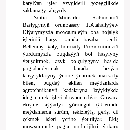
barylýan işleri yzygiderli gözegçilikde
saklamagy tabşyrdy.
Soňra Ministrler Kabinetiniň
Başlygynyň orunbasary T.Atahallyýew
Diýarymyzda möwsümleýin oba hojalyk
işleriniň barşy barada hasabat berdi.
Bellenilişi ýaly, hormatly Prezidentimiziň
ýurdumyzda bugdaýyň bol hasylyny
ýetişdirmek, azyk bolçulygyny has-da
pugtalandyrmak barada berýän
tabşyryklaryny ýerine ýetirmek maksady
bilen, bugdaý ekilen meýdanlarda
agrotehnikanyň kadalaryna laýyklykda
ideg etmek işleri dowam edýär. Gowaça
ekişine taýýarlyk görmegiň çäklerinde
meýdanlarda sürüm, tekizleýiş, geriş, çil
çekmek işleri ýerine ýetirilýär. Ekiş
möwsüminde pagta öndürijileri ýokary