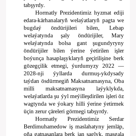
tabşyrdy.
Hormatly Prezidentimiz hyzmat ediji
edara-kärhanalaryň welaýatlaryň pagta we
bugdaý öndürijileri bilen, Lebap
welaýatynda şaly öndürijiler, Mary
welaýatynda bolsa gant şugundyryny
öndürijiler bilen ýerine ýetirilen işler
boýunça hasaplaşyklaryň geçirilişine berk
gözegçilik etmegi, ýurdumyzy 2022 —
2028-nji ýyllarda durmuş-ykdysady
taýdan ösdürmegiň Maksatnamasyna, Oba
milli maksatnamasyna laýyklykda,
welaýatlarda şu ýyl meýilleşdirilen işleri öz
wagtynda we ýokary hilli ýerine ýetirmek
üçin zerur çäreleri görmegi tabşyrdy.
Hormatly Prezidentimiz Serdar
Berdimuhamedow iş maslahatyny jemläp,
oňa gatnaşanlara berk jan saglyk, maşgala