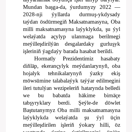
Mundan başga-da, ýurdumyzy 2022 —
2028-nji ýyllarda durmuş-ykdysady
taýdan ösdürmegiň Maksatnamasyna, Oba
milli maksatnamasyna laýyklykda, şu ýyl
welaýatda açylyp ulanmaga berilmegi
meýilleşdirilýän desgalardaky gurluşyk
işleriniň ýagdaýy barada hasabat berildi.
Hormatly Prezidentimiz hasabaty
diňläp, ekerançylyk meýdanlarynyň, oba
hojalyk tehnikalarynyň ýazky ekiş
möwsümine talabalaýyk taýýar edilmegini
ileri tutulýan wezipeleriň hatarynda belledi
we bu babatda häkime birnäçe
tabşyryklary berdi. Şeýle-de döwlet
Baştutanymyz Oba milli maksatnamasyna
laýyklykda welaýatda şu ýyl üçin
meýilleşdirilen işleriň ýokary hilli, öz