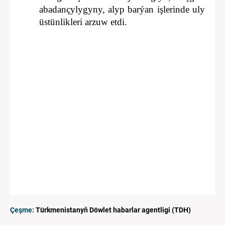
abadançylygyny, alyp barýan işlerinde uly
üstünlikleri arzuw etdi.
Çeşme:
Türkmenistanyň Döwlet habarlar agentligi (TDH)