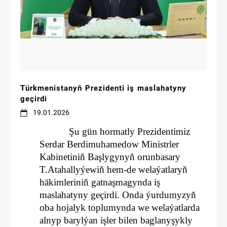
Türkmenistanyň Prezidenti iş maslahatyny
geçirdi
19.01.2026
Şu gün hormatly Prezidentimiz
Serdar Berdimuhamedow Ministrler
Kabinetiniň Başlygynyň orunbasary
T.Atahallyýewiň hem-de welaýatlaryň
häkimleriniň gatnaşmagynda iş
maslahatyny geçirdi.
Onda ýurdumyzyň
oba hojalyk toplumynda we welaýatlarda
alnyp barylýan işler bilen baglanyşykly