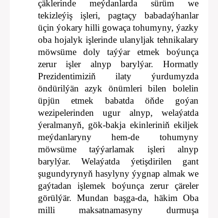
çäklerinde meýdanlarda sürüm we
tekizleýiş işleri, pagtaçy babadaýhanlar
üçin ýokary hilli gowaça tohumyny, ýazky
oba hojalyk işlerinde ulanyljak tehnikalary
möwsüme doly taýýar etmek boýunça
zerur işler alnyp barylýar. Hormatly
Prezidentimiziň ilaty ýurdumyzda
öndürilýän azyk önümleri bilen bolelin
üpjün etmek babatda öňde goýan
wezipelerinden ugur alnyp, welaýatda
ýeralmanyň, gök-bakja ekinleriniň ekiljek
meýdanlaryny hem-de tohumyny
möwsüme taýýarlamak işleri alnyp
barylýar. Welaýatda ýetişdirilen gant
şugundyrynyň hasylyny ýygnap almak we
gaýtadan işlemek boýunça zerur çäreler
görülýär. Mundan başga-da, häkim Oba
milli maksatnamasyny durmuşa