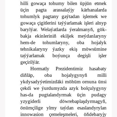
hilli gowaça tohumy bilen üpjün etmek
üçin pagta arassalaýjy kärhanalarda
tohumlyk pagtany gaýtadan işlemek we
gowaça çigitlerini taýýarlamak işleri alnyp
barylýar. Welaýatlarda ýeralmanyň, gök-
bakja ekinleriniň ekiljek meýdanlaryny
hem-de tohumlaryny, oba hojalyk
tehnikalaryny ýazky ekiş möwsümine
taýýarlamak boýunça degişli işler
geçirilýär.
Hormatly Prezidentimiz hasabaty
diňläp, oba hojalygynyň milli
ykdysadyýetimizdäki möhüm ornuna ünsi
çekdi we ýurdumyzda azyk bolçulygyny
has-da pugtalandyrmak üçin pudagy
yzygiderli döwrebaplaşdyrmagyň,
önümçilige ylmy taýdan esaslandyrylan
innowasion çemeleşmeleri, öňdebaryjy