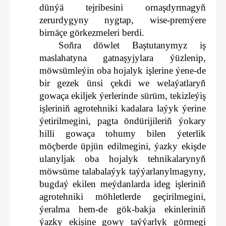
dünýä tejribesini ornaşdyrmagyň
zerurdygyny nygtap, wise-premýere
birnäçe görkezmeleri berdi.
Soňra döwlet Baştutanymyz iş
maslahatyna gatnaşyjylara ýüzlenip,
möwsümleýin oba hojalyk işlerine ýene-de
bir gezek ünsi çekdi we welaýatlaryň
gowaça ekiljek ýerlerinde sürüm, tekizleýiş
işleriniň agrotehniki kadalara laýyk ýerine
ýetirilmegini, pagta öndürijileriň ýokary
hilli gowaça tohumy bilen ýeterlik
möçberde üpjün edilmegini, ýazky ekişde
ulanyljak oba hojalyk tehnikalarynyň
möwsüme talabalaýyk taýýarlanylmagyny,
bugdaý ekilen meýdanlarda ideg işleriniň
agrotehniki möhletlerde geçirilmegini,
ýeralma hem-de gök-bakja ekinleriniň
ýazky ekişine gowy taýýarlyk görmegi