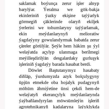
saklamak boýunça zerur işler alnyp
barylýar. Ýeralma we gök-bakja
ekinleriniň ýazky ekişine taýýarlyk
görmegiň çäklerinde olaryň ekiljek
ýerlerini we tohumlaryny taýýarlamak,
ekin meýdanlarynyň melioratiw
ýagdaýyny gowulandyrmak babatda zerur
çäreler görülýär. Şeýle hem häkim şu ýyl
welaýatda açylyp ulanmaga berilmegi
meýilleşdirilýän desgalardaky gurluşyk
işleriniň ýagdaýy barada hasabat berdi.
Döwlet Baştutanymyz hasabaty
diňläp, ýurdumyzda azyk bolçulygyny
üpjün etmekde oba hojalyk pudagynyň
möhüm ähmiýetine ünsi çekdi hem-de
welaýatyň ekerançylyk meýdanlarynda
ýaýbaňlandyrylan möwsümleýin işleriň
agrotehnikanyň kadalaryna laýyklykda