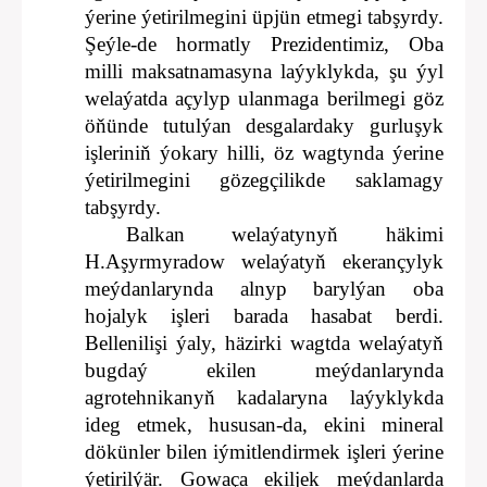
ýerine ýetirilmegini üpjün etmegi tabşyrdy.
Şeýle-de hormatly Prezidentimiz, Oba
milli maksatnamasyna laýyklykda, şu ýyl
welaýatda açylyp ulanmaga berilmegi göz
öňünde tutulýan desgalardaky gurluşyk
işleriniň ýokary hilli, öz wagtynda ýerine
ýetirilmegini gözegçilikde saklamagy
tabşyrdy.
Balkan welaýatynyň häkimi
H.Aşyrmyradow welaýatyň ekerançylyk
meýdanlarynda alnyp barylýan oba
hojalyk işleri barada hasabat berdi.
Bellenilişi ýaly, häzirki wagtda welaýatyň
bugdaý ekilen meýdanlarynda
agrotehnikanyň kadalaryna laýyklykda
ideg etmek, hususan-da, ekini mineral
dökünler bilen iýmitlendirmek işleri ýerine
ýetirilýär. Gowaça ekiljek meýdanlarda