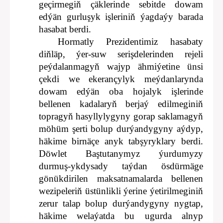
geçirmegiň çäklerinde sebitde dowam
edýän gurluşyk işleriniň ýagdaýy barada
hasabat berdi.
Hormatly Prezidentimiz hasabaty
diňläp, ýer-suw serişdelerinden rejeli
peýdalanmagyň wajyp ähmiýetine ünsi
çekdi we ekerançylyk meýdanlarynda
dowam edýän oba hojalyk işlerinde
bellenen kadalaryň berjaý edilmeginiň
topragyň hasyllylygyny gorap saklamagyň
möhüm şerti bolup durýandygyny aýdyp,
häkime birnäçe anyk tabşyryklary berdi.
Döwlet Baştutanymyz ýurdumyzy
durmuş-ykdysady taýdan ösdürmäge
gönükdirilen maksatnamalarda bellenen
wezipeleriň üstünlikli ýerine ýetirilmeginiň
zerur talap bolup durýandygyny nygtap,
häkime welaýatda bu ugurda alnyp