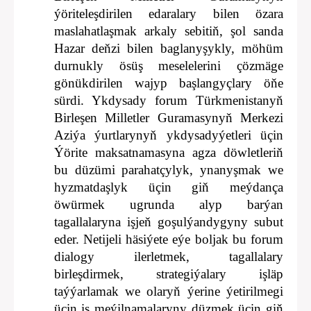
ýöriteleşdirilen edaralary bilen özara
maslahatlaşmak arkaly sebitiň, şol sanda
Hazar deňzi bilen baglanyşykly, möhüm
durnukly ösüş meselelerini çözmäge
gönükdirilen wajyp başlangyçlary öňe
sürdi. Ykdysady forum Türkmenistanyň
Birleşen Milletler Guramasynyň Merkezi
Aziýa ýurtlarynyň ykdysadyýetleri üçin
Ýörite maksatnamasyna agza döwletleriň
bu düzümi parahatçylyk, ynanyşmak we
hyzmatdaşlyk üçin giň meýdança
öwürmek ugrunda alyp barýan
tagallalaryna işjeň goşulýandygyny subut
eder. Netijeli häsiýete eýe boljak bu forum
dialogy ilerletmek, tagallalary
birleşdirmek, strategiýalary işläp
taýýarlamak we olaryň ýerine ýetirilmegi
üçin iş meýilnamalaryny düzmek üçin giň