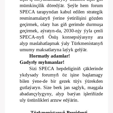
mümkinçilik döredýär. Şeýle hem forum
SPECA tarapyndan kabul edilen strategik
resminamalaryň ýerine ýetirilişini gözden
geçirmek, olary has giň gerimde durmuşa
geçirmek, aýratyn-da, 2030-njy ýyla çenli
SPECA-nyň Ösüş konsepsiýasyny ara
alyp maslahatlaşmak ýaly Türkmenistanyň
umumy maksatlaryna laýyk gelýär.
Hormatly adamlar!
Gadyrly myhmanlar!
Sizi SPECA hepdeliginiň çäklerinde
ykdysady forumyň öz işine başlamagy
bilen ýene-de bir gezek tüýs ýürekden
gutlaýaryn. Size berk jan saglyk, maşgala
abadançylygyny, alyp barýan işleriňizde
uly üstünlikleri arzuw edýärin.
Türkmenistanyň Prezidenti