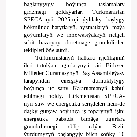
baglanyşygy boýunça taslamalary
girizmegi goldaýarlar. Türkmenistan
SPECA-nyň 2025-nji ýyldaky başlygy
hökmünde harytlaryň, hyzmatlaryň, maýa
goýumlaryň we innowasiýalaryň netijeli
sebit bazaryny döretmäge gönükdirilen
teklipleri öňe sürdi.
Türkmenistanyň halkara işjeňliginiň
ileri tutulýan ugurlarynyň biri Birleşen
Milletler Guramasynyň Baş Assambleýasy
tarapyndan energiýa durnuklylygy
boýunça üç sany Kararnamanyň kabul
edilmegi boldy. Türkmenistan SPECA-
nyň suw we energetika serişdeleri hem-de
daşky gurşaw boýunça iş toparynyň işini
energetika babatda birnäçe ugurlara
gönükdirmegi teklip edýär. Biziň
ýurdumyzyň başlangyjy bilen soňky 10