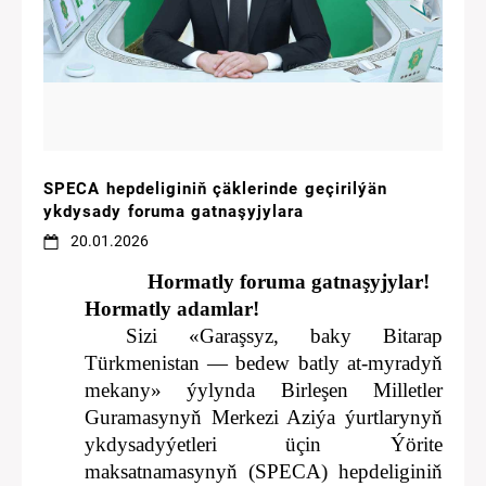
SPECA hepdeliginiň çäklerinde geçirilýän
ykdysady foruma gatnaşyjylara
20.01.2026
Hormatly foruma gatnaşyjylar!
Hormatly adamlar!
Sizi «Garaşsyz, baky Bitarap
Türkmenistan — bedew batly at-myradyň
mekany» ýylynda Birleşen Milletler
Guramasynyň Merkezi Aziýa ýurtlarynyň
ykdysadyýetleri üçin Ýörite
maksatnamasynyň (SPECA) hepdeliginiň