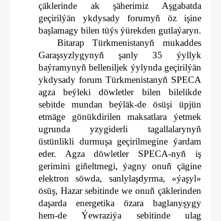
çäklerinde ak şäherimiz Aşgabatda
geçirilýän ykdysady forumyň öz işine
başlamagy bilen tüýs ýürekden gutlaýaryn.
Bitarap Türkmenistanyň mukaddes
Garaşsyzlygynyň şanly 35 ýyllyk
baýramynyň belleniljek ýylynda geçirilýän
ykdysady forum Türkmenistanyň SPECA
agza beýleki döwletler bilen bilelikde
sebitde mundan beýläk-de ösüşi üpjün
etmäge gönükdirilen maksatlara ýetmek
ugrunda yzygiderli tagallalarynyň
üstünlikli durmuşa geçirilmegine ýardam
eder. Agza döwletler SPECA-nyň iş
gerimini giňeltmegi, ýagny onuň çägine
elektron söwda, sanlylaşdyrma, «ýaşyl»
ösüş, Hazar sebitinde we onuň çäklerinden
daşarda energetika özara baglanyşygy
hem-de Ýewraziýa sebitinde ulag