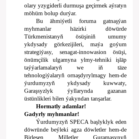
olary yzygiderli durmuşa geçirmek aýratyn
möhüm bolup durýar.
Bu ähmiýetli foruma gatnaşýan
myhmanlar häzirki döwürde
Türkmenistanyň ösüşiniň umumy
ykdysady görkezijileri, maýa goýum
strategiýasy, senagat-innowasion ösüşi,
önümçilik ulgamyna ylmy-tehniki işläp
taýýarlamalaryň we iň täze
tehnologiýalaryň ornaşdyrylmagy hem-de
ýurdumyzyň ykdysady kuwwaty,
Garaşsyzlyk ýyllarynda gazanan
üstünlikleri bilen ýakyndan tanşarlar.
Hormatly adamlar!
Gadyrly myhmanlar!
Ýurdumyzyň SPECA başlyklyk eden
döwründe beýleki agza döwletler hem-de
Birleşen Milletler Guramasynyň