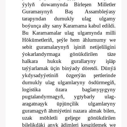
ýylyň dowamynda Birleşen Milletler
Guramasynyň Baş Assambleýasy
tarapyndan durnukly ulag ulgamy
boýunça alty sany Kararnama kabul edildi.
Bu Kararnamalar ulag ulgamynda milli
Hökümetleriň, şeýle hem ählumumy we
sebit guramalarynyň işiniň netijeliligini
ýokarlandyrmaga gönükdirilen täze
halkara hukuk gurallaryny işläp
taýýarlamak üçin binýady döretdi. Dünýä
ykdysadyýetiniň özgerýän şertlerinde
durnukly ulag ulgamlaryny ösdürmegiň,
logistika özara baglanyşygyny
pugtalandyrmagyň, ygtybarly ulag-
aragatnaşyk üpjünçilik ulgamlaryny
guramagyň ähmiýetini nazara almak bilen,
uzak möhletli geljege gönükdirilen
bilelikdäki anyk ädimleri kesgitlemek we