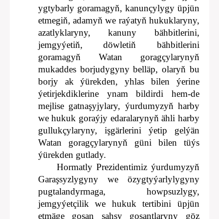
ygtybarly goramagyň, kanunçylygy üpjün
etmegiň, adamyň we raýatyň hukuklaryny,
azatlyklaryny, kanuny bähbitlerini,
jemgyýetiň, döwletiň bähbitlerini
goramagyň Watan goragçylarynyň
mukaddes borjudygyny belläp, olaryň bu
borjy ak ýürekden, yhlas bilen ýerine
ýetirjekdiklerine ynam bildirdi hem-de
mejlise gatnaşyjylary, ýurdumyzyň harby
we hukuk goraýjy edaralarynyň ähli harby
gullukçylaryny, işgärlerini ýetip gelýän
Watan goragçylarynyň güni bilen tüýs
ýürekden gutlady.
Hormatly Prezidentimiz ýurdumyzyň
Garaşsyzlygyny we özygtyýarlylygyny
pugtalandyrmaga, howpsuzlygy,
jemgyýetçilik we hukuk tertibini üpjün
etmäge goşan şahsy goşantlaryny göz