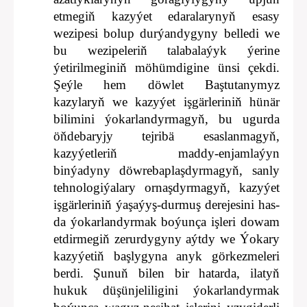
etmegiň kazyýet edaralarynyň esasy
wezipesi bolup durýandygyny belledi we
bu wezipeleriň talabalaýyk ýerine
ýetirilmeginiň möhümdigine ünsi çekdi.
Şeýle hem döwlet Baştutanymyz
kazylaryň we kazyýet işgärleriniň hünär
bilimini ýokarlandyrmagyň, bu ugurda
öňdebaryjy tejribä esaslanmagyň,
kazyýetleriň maddy-enjamlaýyn
binýadyny döwrebaplaşdyrmagyň, sanly
tehnologiýalary ornaşdyrmagyň, kazyýet
işgärleriniň ýaşaýyş-durmuş derejesini has-
da ýokarlandyrmak boýunça işleri dowam
etdirmegiň zerurdygyny aýtdy we Ýokary
kazyýetiň başlygyna anyk görkezmeleri
berdi. Şunuň bilen bir hatarda, ilatyň
hukuk düşünjeliligini ýokarlandyrmak