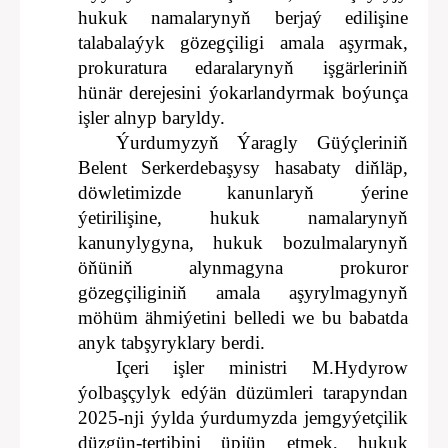
hukuk namalarynyň berjaý edilişine
talabalaýyk gözegçiligi amala aşyrmak,
prokuratura edaralarynyň işgärleriniň
hünär derejesini ýokarlandyrmak boýunça
işler alnyp baryldy.
Ýurdumyzyň Ýaragly Güýçleriniň
Belent Serkerdebaşysy hasabaty diňläp,
döwletimizde kanunlaryň ýerine
ýetirilişine, hukuk namalarynyň
kanunylygyna, hukuk bozulmalarynyň
öňüniň alynmagyna prokuror
gözegçiliginiň amala aşyrylmagynyň
möhüm ähmiýetini belledi we bu babatda
anyk tabşyryklary berdi.
Içeri işler ministri M.Hydyrow
ýolbaşçylyk edýän düzümleri tarapyndan
2025-nji ýylda ýurdumyzda jemgyýetçilik
düzgün-tertibini üpjün etmek, hukuk