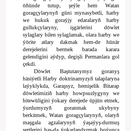
öňünde tutup, şeýle hem Watan
goragçylarynyň güni mynasybetli, harby
we hukuk goraýjy edaralaryň harby
gullukçylaryny, işgärlerini döwlet
sylaglary bilen sylaglamak, olara harby we
ýörite atlary dakmak hem-de hünär
derejelerini bermek barada karara
gelendigini aýdyp, degişli Permanlara gol
çekdi.
Döwlet Baştutanymyz goranyş
häsiýetli Harby doktrinamyzyň talaplaryna
laýyklykda, Garaşsyz, hemişelik Bitarap
döwletimiziň harby howpsuzlygyny we
bitewüligini ýokary derejede üpjün etmek,
ýurdumyzyň goranmak ukybyny
berkitmek, Watan goragçylarynyň, olaryň
maşgala agzalarynyň ýaşaýyş-durmuş
şertlerini has-da ýokarlandyrmak boýunça