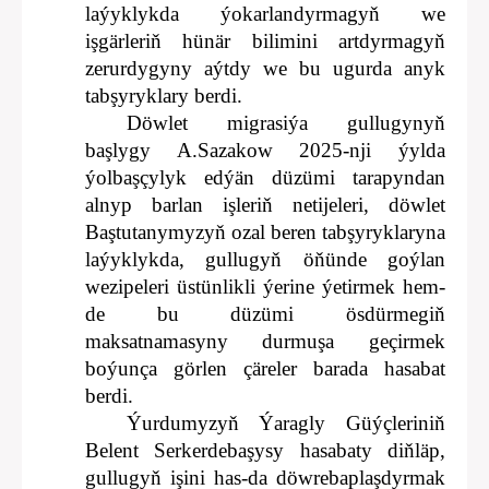
laýyklykda ýokarlandyrmagyň we
işgärleriň hünär bilimini artdyrmagyň
zerurdygyny aýtdy we bu ugurda anyk
tabşyryklary berdi.
Döwlet migrasiýa gullugynyň
başlygy A.Sazakow 2025-nji ýylda
ýolbaşçylyk edýän düzümi tarapyndan
alnyp barlan işleriň netijeleri, döwlet
Baştutanymyzyň ozal beren tabşyryklaryna
laýyklykda, gullugyň öňünde goýlan
wezipeleri üstünlikli ýerine ýetirmek hem-
de bu düzümi ösdürmegiň
maksatnamasyny durmuşa geçirmek
boýunça görlen çäreler barada hasabat
berdi.
Ýurdumyzyň Ýaragly Güýçleriniň
Belent Serkerdebaşysy hasabaty diňläp,
gullugyň işini has-da döwrebaplaşdyrmak