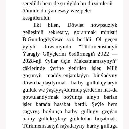
seredildi hem-de şu ýylda bu düzümleriň
öňünde durýan esasy wezipeler
kesgitlenildi.
Ilki bilen, Döwlet howpsuzlyk
geňeşiniň sekretary, goranmak ministri
B.Gündogdyýewe söz berildi. Ol geçen
ýylyň dowamynda “Türkmenistanyň
Ýaragly Güýçlerini ösdürmegiň 2022 —
2028-nji ýyllar üçin Maksatnamasynyň”
çäklerinde ýerine ýetirilen işler, Milli
goşunyň maddy-enjamlaýyn binýadyny
döwrebaplaşdyrmak, harby gullukçylaryň
gulluk we ýaşaýyş-durmuş şertlerini has-da
gowulandyrmak boýunça alnyp barlan
işler barada hasabat berdi. Şeýle hem
çagyryş boýunça harby gullugy geçýän
harby gullukçylary gullukdan boşatmak,
Türkmenistanyň raýatlaryny harby gulluga