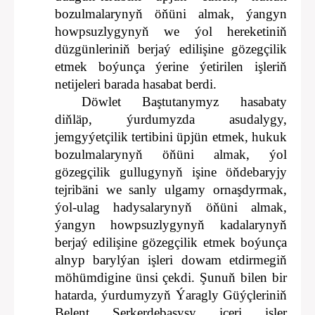
bozulmalarynyň öňüni almak, ýangyn
howpsuzlygynyň we ýol hereketiniň
düzgünleriniň berjaý edilişine gözegçilik
etmek boýunça ýerine ýetirilen işleriň
netijeleri barada hasabat berdi.
Döwlet Baştutanymyz hasabaty
diňläp, ýurdumyzda asudalygy,
jemgyýetçilik tertibini üpjün etmek, hukuk
bozulmalarynyň öňüni almak, ýol
gözegçilik gullugynyň işine öňdebaryjy
tejribäni we sanly ulgamy ornaşdyrmak,
ýol-ulag hadysalarynyň öňüni almak,
ýangyn howpsuzlygynyň kadalarynyň
berjaý edilişine gözegçilik etmek boýunça
alnyp barylýan işleri dowam etdirmegiň
möhümdigine ünsi çekdi. Şunuň bilen bir
hatarda, ýurdumyzyň Ýaragly Güýçleriniň
Belent Serkerdebaşysy içeri işler