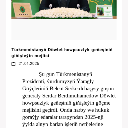
Türkmenistanyň Döwlet howpsuzlyk geňeşiniň
giňişleýin mejlisi
21.01.2026
Şu gün Türkmenistanyň
Prezidenti, ýurdumyzyň Ýaragly
Güýçleriniň Belent Serkerdebaşysy goşun
generaly Serdar Berdimuhamedow Döwlet
howpsuzlyk geňeşiniň giňişleýin göçme
mejlisini geçirdi. Onda harby we hukuk
goraýjy edaralar tarapyndan 2025-nji
ýylda alnyp barlan işleriň netijelerine