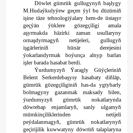
Döwlet gümrük gullugynyň başlygy
M.Hudaýkulyýew geçen ýyl bu düzümiň
işine täze tehnologiýalary hem-de üstaşyr
geçýän ýüklere gözegçiligi amala
aşyrmakda häzirki zaman usullaryny
ornaşdyrmagyň netijeleri, gullugyň
işgärleriniň hünär derejesini
ýokarlandyrmak boýunça alnyp barlan
işler barada hasabat berdi.
Ýurdumyzyň Ýaragly Güýçleriniň
Belent Serkerdebaşysy hasabaty diňläp,
gümrük gözegçiliginiň has-da ygtybarly
bolmagyny gazanmak maksady bilen,
ýurdumyzyň gümrük nokatlarynda
döwrebap enjamlaryň, sanly ulgamyň
mümkinçiliklerinden netijeli
peýdalanmagyň, gümrük nokatlarynyň
geçirijilik kuwwatyny döwrüň talaplaryna