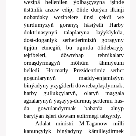
wezipä bellenilen ýolbaşçysyna işinde
üstünlik arzuw edip, öňde durýan ilkinji
nobatdaky wezipelere ünsi çekdi we
ýurdumyzyň goranyş häsiýetli Harby
doktrinasynyň talaplaryna laýyklykda,
dost-doganlyk serhetlerimiziň goragyny
üpjün etmegiň, bu ugurda öňdebaryjy
tejribeleri, döwrebap tehnikalary
ornaşdyrmagyň möhüm ähmiýetini
belledi. Hormatly Prezidentimiz serhet
goşunlarynyň maddy-enjamlaýyn
binýadyny yzygiderli döwrebaplaşdyrmak,
harby gullukçylaryň, olaryň maşgala
agzalarynyň ýaşaýyş-durmuş şertlerini has-
da gowulandyrmak babatda alnyp
barylýan işleri dowam etdirmegi tabşyrdy.
Adalat ministri M.Taganow milli
kanunçylyk binýadyny kämilleşdirmek