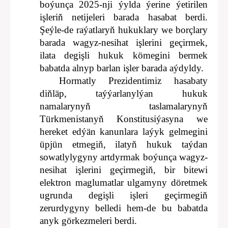
boýunça 2025-nji ýylda ýerine ýetirilen
işleriň netijeleri barada hasabat berdi.
Şeýle-de raýatlaryň hukuklary we borçlary
barada wagyz-nesihat işlerini geçirmek,
ilata degişli hukuk kömegini bermek
babatda alnyp barlan işler barada aýdyldy.
Hormatly Prezidentimiz hasabaty
diňläp, taýýarlanylýan hukuk
namalarynyň taslamalarynyň
Türkmenistanyň Konstitusiýasyna we
hereket edýän kanunlara laýyk gelmegini
üpjün etmegiň, ilatyň hukuk taýdan
sowatlylygyny artdyrmak boýunça wagyz-
nesihat işlerini geçirmegiň, bir bitewi
elektron maglumatlar ulgamyny döretmek
ugrunda degişli işleri geçirmegiň
zerurdygyny belledi hem-de bu babatda
anyk görkezmeleri berdi.