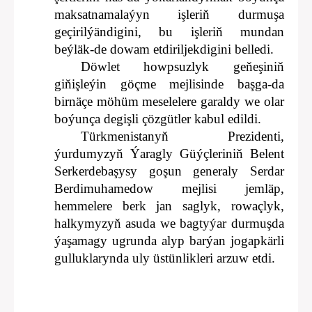
maksatnamalaýyn işleriň durmuşa
geçirilýändigini, bu işleriň mundan
beýläk-de dowam etdiriljekdigini belledi.
Döwlet howpsuzlyk geňeşiniň
giňişleýin göçme mejlisinde başga-da
birnäçe möhüm meselelere garaldy we olar
boýunça degişli çözgütler kabul edildi.
Türkmenistanyň Prezidenti,
ýurdumyzyň Ýaragly Güýçleriniň Belent
Serkerdebaşysy goşun generaly Serdar
Berdimuhamedow mejlisi jemläp,
hemmelere berk jan saglyk, rowaçlyk,
halkymyzyň asuda we bagtyýar durmuşda
ýaşamagy ugrunda alyp barýan jogapkärli
gulluklarynda uly üstünlikleri arzuw etdi.