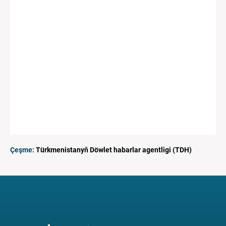
Çeşme:
Türkmenistanyň Döwlet habarlar agentligi (TDH)