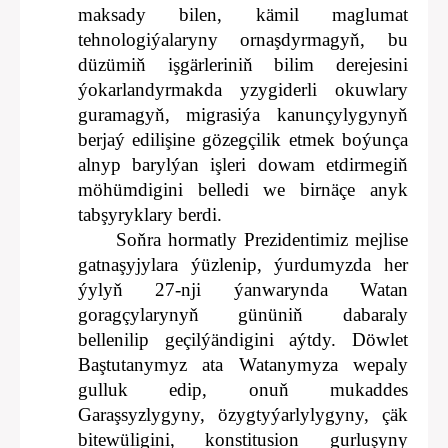
maksady bilen, kämil maglumat
tehnologiýalaryny ornaşdyrmagyň, bu
düzümiň işgärleriniň bilim derejesini
ýokarlandyrmakda yzygiderli okuwlary
guramagyň, migrasiýa kanunçylygynyň
berjaý edilişine gözegçilik etmek boýunça
alnyp barylýan işleri dowam etdirmegiň
möhümdigini belledi we birnäçe anyk
tabşyryklary berdi.
Soňra hormatly Prezidentimiz mejlise
gatnaşyjylara ýüzlenip, ýurdumyzda her
ýylyň 27-nji ýanwarynda Watan
goragçylarynyň gününiň dabaraly
bellenilip geçilýändigini aýtdy. Döwlet
Baştutanymyz ata Watanymyza wepaly
gulluk edip, onuň mukaddes
Garaşsyzlygyny, özygtyýarlylygyny, çäk
bitewüligini, konstitusion gurluşyny