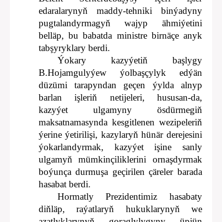
edaralarynyň maddy-tehniki binýadyny
pugtalandyrmagyň wajyp ähmiýetini
belläp, bu babatda ministre birnäçe anyk
tabşyryklary berdi.
Ýokary kazyýetiň başlygy
B.Hojamgulyýew ýolbaşçylyk edýän
düzümi tarapyndan geçen ýylda alnyp
barlan işleriň netijeleri, hususan-da,
kazyýet ulgamyny ösdürmegiň
maksatnamasynda kesgitlenen wezipeleriň
ýerine ýetirilişi, kazylaryň hünär derejesini
ýokarlandyrmak, kazyýet işine sanly
ulgamyň mümkinçiliklerini ornaşdyrmak
boýunça durmuşa geçirilen çäreler barada
hasabat berdi.
Hormatly Prezidentimiz hasabaty
diňläp, raýatlaryň hukuklarynyň we
azatlyklarynyň goraglylygyny üpjün