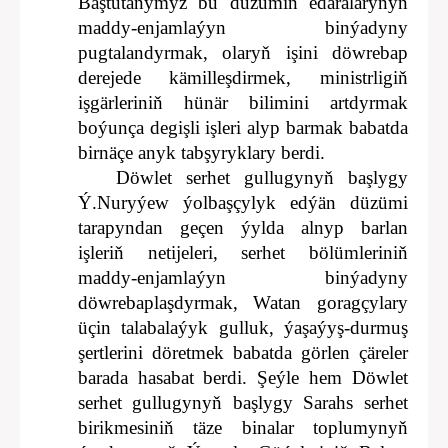
Baştutanymyz bu düzümiň edaralarynyň
maddy-enjamlaýyn binýadyny
pugtalandyrmak, olaryň işini döwrebap
derejede kämilleşdirmek, ministrligiň
işgärleriniň hünär bilimini artdyrmak
boýunça degişli işleri alyp barmak babatda
birnäçe anyk tabşyryklary berdi.
Döwlet serhet gullugynyň başlygy
Ý.Nuryýew ýolbaşçylyk edýän düzümi
tarapyndan geçen ýylda alnyp barlan
işleriň netijeleri, serhet bölümleriniň
maddy-enjamlaýyn binýadyny
döwrebaplaşdyrmak, Watan goragçylary
üçin talabalaýyk gulluk, ýaşaýyş-durmuş
şertlerini döretmek babatda görlen çäreler
barada hasabat berdi. Şeýle hem Döwlet
serhet gullugynyň başlygy Sarahs serhet
birikmesiniň täze binalar toplumynyň