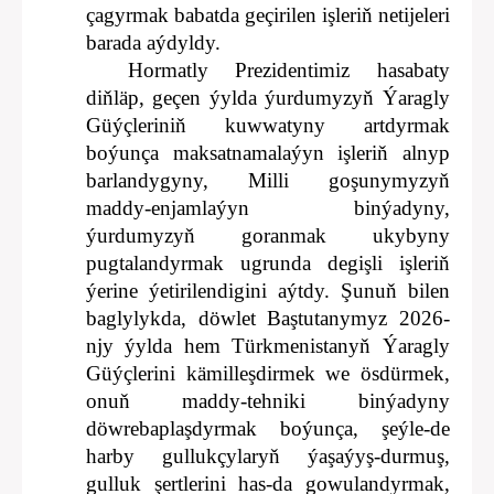
çagyrmak babatda geçirilen işleriň netijeleri
barada aýdyldy.
Hormatly Prezidentimiz hasabaty
diňläp, geçen ýylda ýurdumyzyň Ýaragly
Güýçleriniň kuwwatyny artdyrmak
boýunça maksatnamalaýyn işleriň alnyp
barlandygyny, Milli goşunymyzyň
maddy-enjamlaýyn binýadyny,
ýurdumyzyň goranmak ukybyny
pugtalandyrmak ugrunda degişli işleriň
ýerine ýetirilendigini aýtdy. Şunuň bilen
baglylykda, döwlet Baştutanymyz 2026-
njy ýylda hem Türkmenistanyň Ýaragly
Güýçlerini kämilleşdirmek we ösdürmek,
onuň maddy-tehniki binýadyny
döwrebaplaşdyrmak boýunça, şeýle-de
harby gullukçylaryň ýaşaýyş-durmuş,
gulluk şertlerini has-da gowulandyrmak,