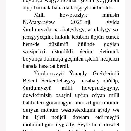
boýunça wagyz-nesihat işlerini yzygiderli
alyp barmak babatda tabşyryklar berildi.
Milli howpsuzlyk ministri
N.Atagaraýew 2025-nji ýylda
ýurdumyzda parahatçylygy, asudalygy we
jemgyýetçilik hukuk tertibini üpjün etmek
hem-de düzümiň öňünde goýlan
wezipeleri üstünlikli ýerine ýetirmek
boýunça durmuşa geçirilen işleriň netijeleri
barada hasabat berdi.
Ýurdumyzyň Ýaragly Güýçleriniň
Belent Serkerdebaşysy hasabaty diňläp,
ýurdumyzyň milli howpsuzlygyny,
döwletimiziň ösüşini üpjün edýän milli
bähbitleri goramagyň ministrligiň öňünde
durýan möhüm wezipelerdigini aýtdy we
bu işleri netijeli dowam etdirmegiň
möhümdigini nygtady. Şeýle hem döwlet