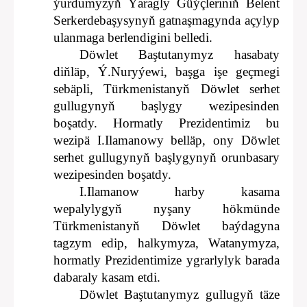
ýurdumyzyň Ýaragly Güýçleriniň Belent
Serkerdebaşysynyň gatnaşmagynda açylyp
ulanmaga berlendigini belledi.
Döwlet Baştutanymyz hasabaty
diňläp, Ý.Nuryýewi, başga işe geçmegi
sebäpli, Türkmenistanyň Döwlet serhet
gullugynyň başlygy wezipesinden
boşatdy. Hormatly Prezidentimiz bu
wezipä I.Ilamanowy belläp, ony Döwlet
serhet gullugynyň başlygynyň orunbasary
wezipesinden boşatdy.
I.Ilamanow harby kasama
wepalylygyň nyşany hökmünde
Türkmenistanyň Döwlet baýdagyna
tagzym edip, halkymyza, Watanymyza,
hormatly Prezidentimize ygrarlylyk barada
dabaraly kasam etdi.
Döwlet Baştutanymyz gullugyň täze