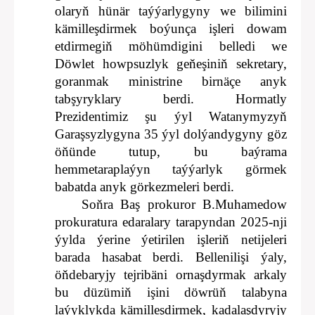
olaryň hünär taýýarlygyny we bilimini
kämilleşdirmek boýunça işleri dowam
etdirmegiň möhümdigini belledi we
Döwlet howpsuzlyk geňeşiniň sekretary,
goranmak ministrine birnäçe anyk
tabşyryklary berdi. Hormatly
Prezidentimiz şu ýyl Watanymyzyň
Garaşsyzlygyna 35 ýyl dolýandygyny göz
öňünde tutup, bu baýrama
hemmetaraplaýyn taýýarlyk görmek
babatda anyk görkezmeleri berdi.
Soňra Baş prokuror B.Muhamedow
prokuratura edaralary tarapyndan 2025-nji
ýylda ýerine ýetirilen işleriň netijeleri
barada hasabat berdi. Bellenilişi ýaly,
öňdebaryjy tejribäni ornaşdyrmak arkaly
bu düzümiň işini döwrüň talabyna
laýyklykda kämilleşdirmek, kadalaşdyryjy