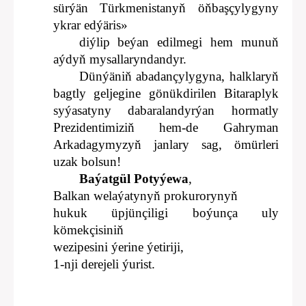
sürýän Türkmenistanyň öňbaşçylygyny
ykrar edýäris»
diýlip beýan edilmegi hem munuň
aýdyň mysallaryndandyr.
Dünýäniň abadançylygyna, halklaryň
bagtly geljegine gönükdirilen Bitaraplyk
syýasatyny dabaralandyrýan hormatly
Prezidentimiziň hem-de Gahryman
Arkadagymyzyň janlary sag, ömürleri
uzak bolsun!
Baýatgül Potyýewa
,
Balkan welaýatynyň prokurorynyň
hukuk üpjünçiligi boýunça uly
kömekçisiniň
wezipesini ýerine ýetiriji,
1-nji derejeli ýurist.