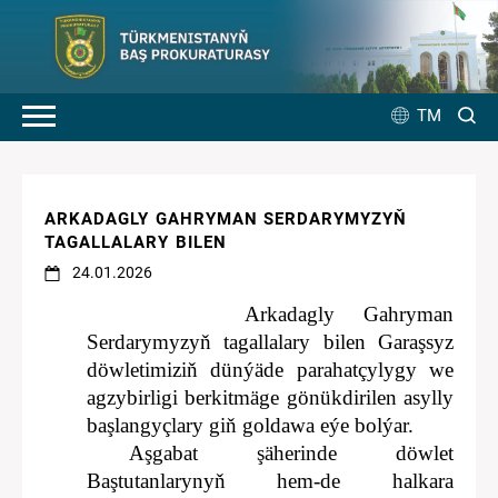
TM
ARKADAGLY GAHRYMAN SERDARYMYZYŇ
TAGALLALARY BILEN
24.01.2026
Arkadagly Gahryman
Serdarymyzyň tagallalary bilen Garaşsyz
döwletimiziň dünýäde parahatçylygy we
agzybirligi berkitmäge gönükdirilen asylly
başlangyçlary giň goldawa eýe bolýar.
Aşgabat şäherinde döwlet
Baştutanlarynyň hem-de halkara