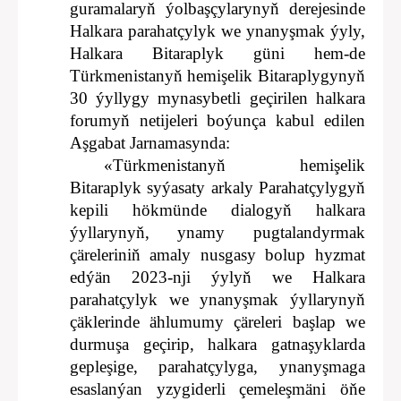
guramalaryň ýolbaşçylarynyň derejesinde
Halkara parahatçylyk we ynanyşmak ýyly,
Halkara Bitaraplyk güni hem-de
Türkmenistanyň hemişelik Bitaraplygynyň
30 ýyllygy mynasybetli geçirilen halkara
forumyň netijeleri boýunça kabul edilen
Aşgabat Jarnamasynda:
«Türkmenistanyň hemişelik
Bitaraplyk syýasaty arkaly Parahatçylygyň
kepili hökmünde dialogyň halkara
ýyllarynyň, ynamy pugtalandyrmak
çäreleriniň amaly nusgasy bolup hyzmat
edýän 2023-nji ýylyň we Halkara
parahatçylyk we ynanyşmak ýyllarynyň
çäklerinde ählumumy çäreleri başlap we
durmuşa geçirip, halkara gatnaşyklarda
gepleşige, parahatçylyga, ynanyşmaga
esaslanýan yzygiderli çemeleşmäni öňe