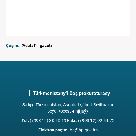
Çeşme:
"Adalat" - gazeti
Türkmenistanyň Baş prokuraturasy
Salgy
:
Türkmenistan, Aşgabat şäheri, Seýitnazar
Seýdi köçesi, 4-nji jaýy
Tel
:
(+993 12) 38-53-19 Faks: (+993 12) 92-44-72
Elektron poçta
:
tbp@bp.gov.tm