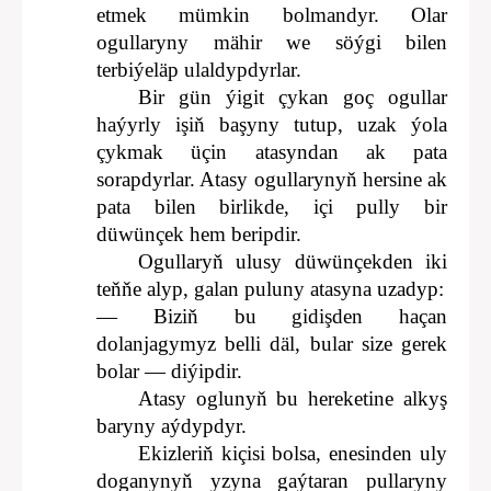
etmek mümkin bolmandyr. Olar
ogullaryny mähir we söýgi bilen
terbiýeläp ulaldypdyrlar.
Bir gün ýigit çykan goç ogullar
haýyrly işiň başyny tutup, uzak ýola
çykmak üçin atasyndan ak pata
sorapdyrlar. Atasy ogullarynyň hersine ak
pata bilen birlikde, içi pully bir
düwünçek hem beripdir.
Ogullaryň ulusy düwünçekden iki
teňňe alyp, galan puluny atasyna uzadyp:
— Biziň bu gidişden haçan
dolanjagymyz belli däl, bular size gerek
bolar — diýipdir.
Atasy oglunyň bu hereketine alkyş
baryny aýdypdyr.
Ekizleriň kiçisi bolsa, enesinden uly
doganynyň yzyna gaýtaran pullaryny