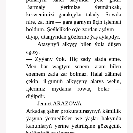
Barmaly ýerimize ýetmänkäk,
kerwenimizi garakçylar talady. Söwda
nire, zat nire — gara garnym üçin işlemeli
boldum. Şeýlelikde öýe zordan aşdym —
diýip, utanjyndan gözlerine ýaş aýlapdyr.
Atasynyň alkyşy bilen ýola düşen
agasy:
— Zyýany ýok. Hiç zady alada etme.
Men bar wagtym senem, atam bilen
enemem zada zar bolmaz. Halal zähmet
çekip, il-günüň alkyşyny alarys welin,
işlerimiz mydama rowaç bolar —
diýipdir.
Jennet ARAZOWA
Arkadag şäher prokuraturasynyň kämillik
ýaşyna ýetmedikler we ýaşlar hakynda
kanunlaryň ýerine ýetirilişine gözegçilik