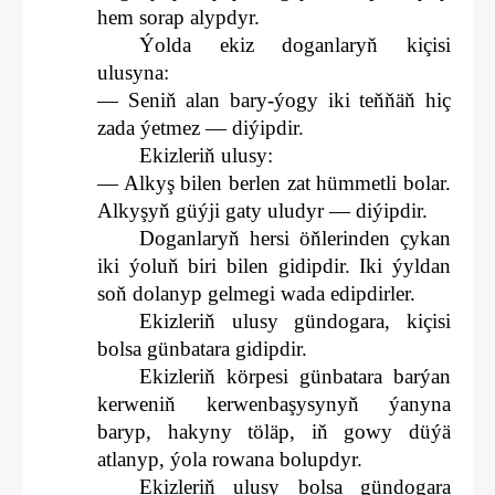
hem sorap alypdyr.
Ýolda ekiz doganlaryň kiçisi
ulusyna:
— Seniň alan bary-ýogy iki teňňäň hiç
zada ýetmez — diýipdir.
Ekizleriň ulusy:
— Alkyş bilen berlen zat hümmetli bolar.
Alkyşyň güýji gaty uludyr — diýipdir.
Doganlaryň hersi öňlerinden çykan
iki ýoluň biri bilen gidipdir. Iki ýyldan
soň dolanyp gelmegi wada edipdirler.
Ekizleriň ulusy gündogara, kiçisi
bolsa günbatara gidipdir.
Ekizleriň körpesi günbatara barýan
kerweniň kerwenbaşysynyň ýanyna
baryp, hakyny töläp, iň gowy düýä
atlanyp, ýola rowana bolupdyr.
Ekizleriň ulusy bolsa gündogara