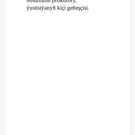
bölüminiň prokurory,
ýustisiýanyň kiçi geňeşçisi.