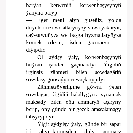
barýan kerweniň kerwenbaşysynyň
ýanyna baryp:
— Eger meni alyp gitseňiz, ýolda
düýeleriňizi we atlaryňyzy suwa ýakaryn,
çaý-suwuňyza we başga hyzmatlaryňyza
kömek ederin, işden gaçmaryn —
diýipdir.
Ol aýdşy ýaly, kerwenbaşynyň
buýran işinden gaçmandyr. Ýigidiň
irginsiz zähmeti bilen söwdagäriň
söwdasy günsaýyn rowaçlanypdyr.
Zähmetsöýerligine göwni ýeten
söwdagär, ýigidiň halallygyny synamak
maksady bilen oňa ammaryň açaryny
berip, ony günde bir gezek arassalamagy
tabşyrypdyr.
Ýigit aýdylşy ýaly, günde bir sapar
içi altyn-kümüşden doly ammary