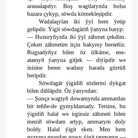
arassalapdyr. Boş wagtlarynda bolsa
bazara çykyp, söwda kömekleşipdir.
Wadalaşylan iki ýyl hem ýetip
gelipdir. Ýigit söwdagäriň ýanyna baryp:
— Huzuryňyzda iki ýyl zähmet çekdim.
Çeken zähmetim üçin hakymy berseňiz.
Rugsadyňyz bilen öz ülkäme, ene-
atamyň ýanyna gitjek — diýipdir we
inisine beren wadasy barada gürrüň
beripdir.
Söwdagär ýigidiň sözlerini dykgat
bilen diňläpdir. Öz ýanyndan:
— Şunça wagtyň dowamynda ammardan
bir teňňe-de gymyldamady. Tersine, bu
ýigidiň halal we irginsiz zähmeti bilen
meniň söwdam artyp, ammarym doly
boldy. Halal ýigit eken. Men hem
gyzyma mundan gowy ýigit tapmaryn —