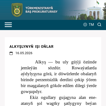
TM
ALKYŞLYNYŇ IŞI OŇLAR
16.05.2026
Alkyş — bu uly güýji özünde
jemleýän sözdür. Rowaýatlarda
aýdylyşyna görä, ir döwürlerde obalaryň
birinde perzentsizlik derdini çekip ýören
bir maşgalanyň gökde edilen dilegi ýerde
gowşupdyr.
Ekiz ogullary gujagyna alan ene-
atanyň şol wagtky şatlygyny beýan