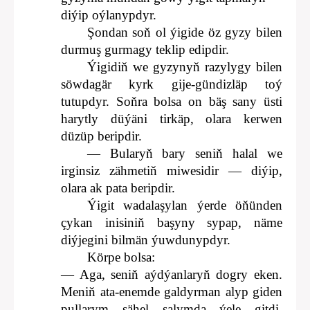
diýip oýlanypdyr.
Şondan soň ol ýigide öz gyzy bilen
durmuş gurmagy teklip edipdir.
Ýigidiň we gyzynyň razylygy bilen
söwdagär kyrk gije-gündizläp toý
tutupdyr. Soňra bolsa on bäş sany üsti
harytly düýäni tirkäp, olara kerwen
düzüp beripdir.
— Bularyň bary seniň halal we
irginsiz zähmetiň miwesidir — diýip,
olara ak pata beripdir.
Ýigit wadalaşylan ýerde öňünden
çykan inisiniň başyny sypap, näme
diýjegini bilmän ýuwdunypdyr.
Körpe bolsa:
— Aga, seniň aýdýanlaryň dogry eken.
Meniň ata-enemde galdyrman alyp giden
pullarym sähel salymda ýele gitdi.