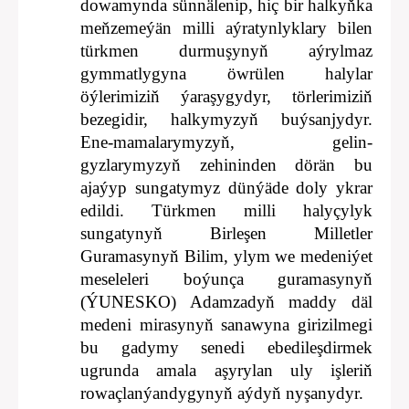
dowamynda sünnälenip, hiç bir halkyňka
meňzemeýän milli aýratynlyklary bilen
türkmen durmuşynyň aýrylmaz
gymmatlygyna öwrülen halylar
öýlerimiziň ýaraşygydyr, törlerimiziň
bezegidir, halkymyzyň buýsanjydyr.
Ene-mamalarymyzyň, gelin-
gyzlarymyzyň zehininden dörän bu
ajaýyp sungatymyz dünýäde doly ykrar
edildi. Türkmen milli halyçylyk
sungatynyň Birleşen Milletler
Guramasynyň Bilim, ylym we medeniýet
meseleleri boýunça guramasynyň
(ÝUNESKO) Adamzadyň maddy däl
medeni mirasynyň sanawyna girizilmegi
bu gadymy senedi ebedileşdirmek
ugrunda amala aşyrylan uly işleriň
rowaçlanýandygynyň aýdyň nyşanydyr.