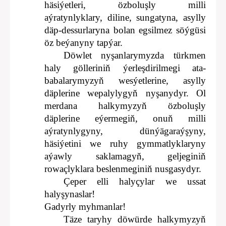
häsiýetleri, özboluşly milli
aýratynlyklary, diline, sungatyna, asylly
däp-dessurlaryna bolan egsilmez söýgüsi
öz beýanyny tapýar.
Döwlet nyşanlarymyzda türkmen
haly gölleriniň ýerleşdirilmegi ata-
babalarymyzyň wesýetlerine, asylly
däplerine wepalylygyň nyşanydyr. Ol
merdana halkymyzyň özboluşly
däplerine eýermegiň, onuň milli
aýratynlygyny, dünýägaraýşyny,
häsiýetini we ruhy gymmatlyklaryny
aýawly saklamagyň, geljeginiň
rowaçlyklara beslenmeginiň nusgasydyr.
Çeper elli halyçylar we ussat
halyşynaslar!
Gadyrly myhmanlar!
Täze taryhy döwürde halkymyzyň