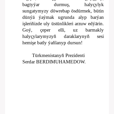
bagtyýar durmuş, halyçylyk
sungatymyzy döwrebap ösdürmek, bütin
dünýä ýaýmak ugrunda alyp barýan
işleriňizde uly üstünlikleri arzuw edýärin.
Goý, çeper elli, uz barmakly
halyçylarymyzyň daraklarynyň sesi
hemişe batly ýaňlanyp dursun!
Türkmenistanyň Prezidenti
Serdar BERDIMUHAMEDOW.