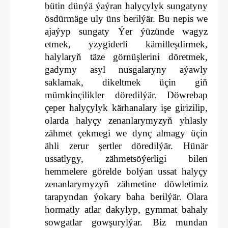
bütin dünýä ýaýran halyçylyk sungatyny
ösdürmäge uly üns berilýär. Bu nepis we
ajaýyp sungaty Ýer ýüzünde wagyz
etmek, yzygiderli kämilleşdirmek,
halylaryň täze görnüşlerini döretmek,
gadymy asyl nusgalaryny aýawly
saklamak, dikeltmek üçin giň
mümkinçilikler döredilýär. Döwrebap
çeper halyçylyk kärhanalary işe girizilip,
olarda halyçy zenanlarymyzyň yhlasly
zähmet çekmegi we dynç almagy üçin
ähli zerur şertler döredilýär. Hünär
ussatlygy, zähmetsöýerligi bilen
hemmelere görelde bolýan ussat halyçy
zenanlarymyzyň zähmetine döwletimiz
tarapyndan ýokary baha berilýär. Olara
hormatly atlar dakylyp, gymmat bahaly
sowgatlar gowşurylýar. Biz mundan