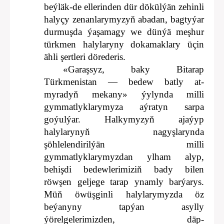
beýläk-de ellerinden dür dökülýän zehinli
halyçy zenanlarymyzyň abadan, bagtyýar
durmuşda ýaşamagy we dünýä meşhur
türkmen halylaryny dokamaklary üçin
ähli şertleri dörederis.
«Garaşsyz, baky Bitarap
Türkmenistan — bedew batly at-
myradyň mekany» ýylynda milli
gymmatlyklarymyza aýratyn sarpa
goýulýar. Halkymyzyň ajaýyp
halylarynyň nagyşlarynda
şöhlelendirilýän milli
gymmatlyklarymyzdan ylham alyp,
behişdi bedewlerimiziň bady bilen
röwşen geljege tarap ynamly barýarys.
Müň öwüşginli halylarymyzda öz
beýanyny tapýan asylly
ýörelgelerimizden, däp-