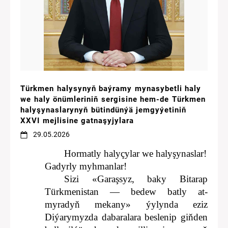
Türkmen halysynyň baýramy mynasybetli haly
we haly önümleriniň sergisine hem-de Türkmen
halyşynaslarynyň bütindünýä jemgyýetiniň
XXVI mejlisine gatnaşyjylara
29.05.2026
Hormatly halyçylar we halyşynaslar!
Gadyrly myhmanlar!
Sizi «Garaşsyz, baky Bitarap
Türkmenistan — bedew batly at-
myradyň mekany» ýylynda eziz
Diýarymyzda dabaralara beslenip giňden