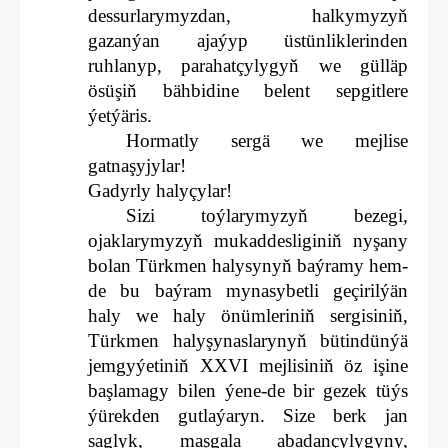
dessurlarymyzdan, halkymyzyň
gazanýan ajaýyp üstünliklerinden
ruhlanyp, parahatçylygyň we gülläp
ösüşiň bähbidine belent sepgitlere
ýetýäris.
Hormatly sergä we mejlise
gatnaşyjylar!
Gadyrly halyçylar!
Sizi toýlarymyzyň bezegi,
ojaklarymyzyň mukaddesliginiň nyşany
bolan Türkmen halysynyň baýramy hem-
de bu baýram mynasybetli geçirilýän
haly we haly önümleriniň sergisiniň,
Türkmen halyşynaslarynyň bütindünýä
jemgyýetiniň XXVI mejlisiniň öz işine
başlamagy bilen ýene-de bir gezek tüýs
ýürekden gutlaýaryn. Size berk jan
saglyk, maşgala abadançylygyny,