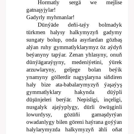
Hormatly sergä we mejlise
gatnaşyjylar!
Gadyrly myhmanlar!
Dünýäde deňi-taýy bolmadyk
türkmen halysy halkymyzyň gadymy
sungaty bolup, onda asyrlardan gözbaş
alýan ruhy gymmatlyklarymyz öz aýdyň
beýanyny tapýar. Zenan yhlasyny, onuň
dünýägaraýşyny, medeniýetini, ýürek
arzuwlaryny, geljege bolan beýik
ynamyny göllerdir nagyşlaryna siňdiren
haly bize ata-babalarymyzyň ýaşaýyş
gymmatlyklary hakynda düýpli
düşünjeleri berýär. Nepisligi, inçeligi,
nusgalyk ajaýyplygy, dürli öwüşginli
lowurdysy, gözüňi gamaşdyrýan
owadanlygy bilen göreni haýrana goýýan
halylarymyzda halkymyzyň ähli oňat