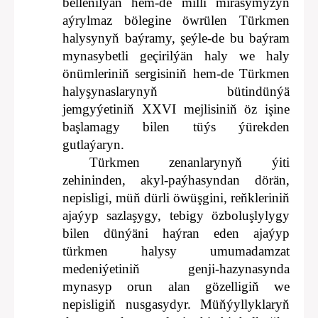
bellenilýän hem-de milli mirasymyzyň
aýrylmaz bölegine öwrülen Türkmen
halysynyň baýramy, şeýle-de bu baýram
mynasybetli geçirilýän haly we haly
önümleriniň sergisiniň hem-de Türkmen
halyşynaslarynyň bütindünýä
jemgyýetiniň XXVI mejlisiniň öz işine
başlamagy bilen tüýs ýürekden
gutlaýaryn.
Türkmen zenanlarynyň ýiti
zehininden, akyl-paýhasyndan dörän,
nepisligi, müň dürli öwüşgini, reňkleriniň
ajaýyp sazlaşygy, tebigy özboluşlylygy
bilen dünýäni haýran eden ajaýyp
türkmen halysy umumadamzat
medeniýetiniň genji-hazynasynda
mynasyp orun alan gözelligiň we
nepisligiň nusgasydyr. Müňýyllyklaryň