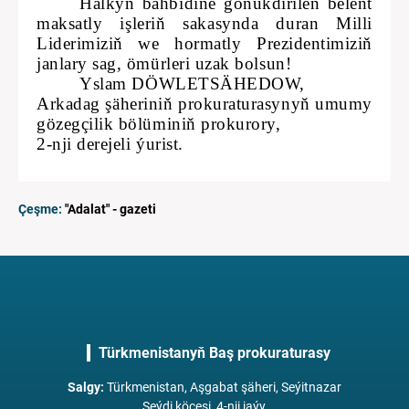
Halkyň bähbidine gönükdirilen belent
maksatly işleriň sakasynda duran Milli
Liderimiziň we hormatly Prezidentimiziň
janlary sag, ömürleri uzak bolsun!
Yslam DÖWLETSÄHEDOW,
Arkadag şäheriniň prokuraturasynyň umumy
gözegçilik bölüminiň prokurory,
2-nji derejeli ýurist.
Çeşme:
"Adalat" - gazeti
Türkmenistanyň Baş prokuraturasy
Salgy
:
Türkmenistan, Aşgabat şäheri, Seýitnazar
Seýdi köçesi, 4-nji jaýy