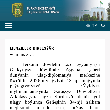
TM
MENZILLER BIRLEŞÝÄR
01.06.2026
Berkarar döwletiň täze eýýamynyň
Galkynyşy döwründe Aşgabat şäheri
dünýäniň ulag-diplomatiýa merkezine
öwrüldi. 2026-njy ýylyň 13-nji maýynda
paýtagtymyzyň «Ýyldyz»
myhmanhanasynda Garaşsyz Döwletleriň
Arkalaşygyna agza ýurtlaryň demir ýol
ulagy boýunça Geňeşiniň 84-nji halkara
mejlisiniň hem-de ikinji «Ýaş demir