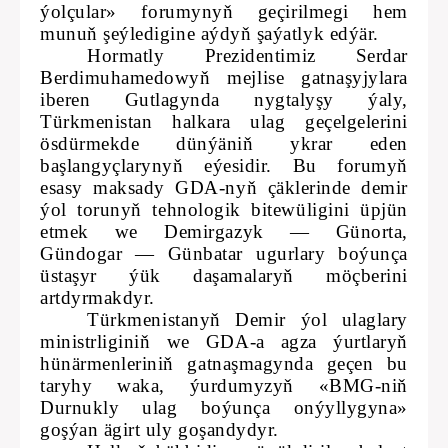
ýolçular» forumynyň geçirilmegi hem
munuň şeýledigine aýdyň şaýatlyk edýär.
Hormatly Prezidentimiz Serdar
Berdimuhamedowyň mejlise gatnaşyjylara
iberen Gutlagynda nygtalyşy ýaly,
Türkmenistan halkara ulag geçelgelerini
ösdürmekde dünýäniň ykrar eden
başlangyçlarynyň eýesidir. Bu forumyň
esasy maksady GDA-nyň çäklerinde demir
ýol torunyň tehnologik bitewüligini üpjün
etmek we Demirgazyk — Günorta,
Gündogar — Günbatar ugurlary boýunça
üstaşyr ýük daşamalaryň möçberini
artdyrmakdyr.
Türkmenistanyň Demir ýol ulaglary
ministrliginiň we GDA-a agza ýurtlaryň
hünärmenleriniň gatnaşmagynda geçen bu
taryhy waka, ýurdumyzyň «BMG-niň
Durnukly ulag boýunça onýyllygyna»
goşýan ägirt uly goşandydyr.