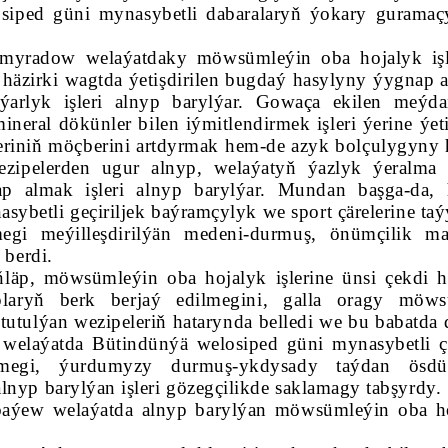
siped güni mynasybetli dabaralaryň ýokary guramaç
myradow welaýatdaky möwsümleýin oba hojalyk işl
y, häzirki wagtda ýetişdirilen bugdaý hasylyny ýygnap 
ýarlyk işleri alnyp barylýar. Gowaça ekilen meýda
neral dökünler bilen iýmitlendirmek işleri ýerine ýetir
iniň möçberini artdyrmak hem-de azyk bolçulygyny 
zipelerden ugur alnyp, welaýatyň ýazlyk ýeralma 
ap almak işleri alnyp barylýar. Mundan başga-da,
ybetli geçiriljek baýramçylyk we sport çärelerine taý
egi meýilleşdirilýän medeni-durmuş, önümçilik ma
 berdi.
ňläp, möwsümleýin oba hojalyk işlerine ünsi çekdi 
plaryň berk berjaý edilmegini, galla oragy möw
tutulýan wezipeleriň hatarynda belledi we bu babatda d
 welaýatda Bütindünýä welosiped güni mynasybetli çä
irmegi, ýurdumyzy durmuş-ykdysady taýdan ösdü
lnyp barylýan işleri gözegçilikde saklamagy tabşyrdy.
aýew welaýatda alnyp barylýan möwsümleýin oba h