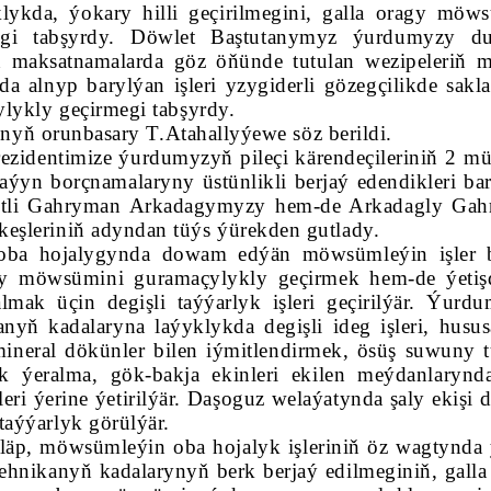
klykda, ýokary hilli geçirilmegini, galla oragy möw
megi tabşyrdy. Döwlet Baştutanymyz ýurdumyzy d
n maksatnamalarda göz öňünde tutulan wezipeleriň
a alnyp barylýan işleri yzygiderli gözegçilikde sakl
lykly geçirmegi tabşyrdy.
ynyň orunbasary T.Atahallyýewe söz berildi.
Prezidentimize ýurdumyzyň pileçi kärendeçileriniň 2 m
laýyn borçnamalaryny üstünlikli berjaý edendikleri ba
betli Gahryman Arkadagymyzy hem-de Arkadagly Ga
eşleriniň adyndan tüýs ýürekden gutlady.
oba hojalygynda dowam edýän möwsümleýin işler 
ragy möwsümini guramaçylykly geçirmek hem-de ýetişd
ak üçin degişli taýýarlyk işleri geçirilýär. Ýurd
yň kadalaryna laýyklykda degişli ideg işleri, husus
 mineral dökünler bilen iýmitlendirmek, ösüş suwuny 
lyk ýeralma, gök-bakja ekinleri ekilen meýdanlarynd
leri ýerine ýetirilýär. Daşoguz welaýatynda şaly ekişi
aýýarlyk görülýär.
läp, möwsümleýin oba hojalyk işleriniň öz wagtynda 
ehnikanyň kadalarynyň berk berjaý edilmeginiň, galla