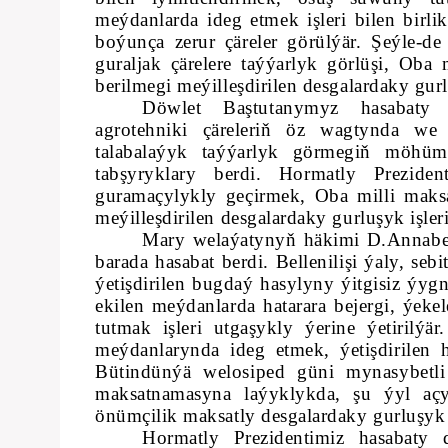
meýdanlarda ideg etmek işleri bilen birl
boýunça zerur çäreler görülýär. Şeýle-d
guraljak çärelere taýýarlyk görlüşi, Ob
berilmegi meýilleşdirilen desgalardaky gurl
Döwlet Baştutanymyz hasabaty d
agrotehniki çäreleriň öz wagtynda we
talabalaýyk taýýarlyk görmegiň möhüm
tabşyryklary berdi. Hormatly Prezide
guramaçylykly geçirmek, Oba milli maks
meýilleşdirilen desgalardaky gurluşyk işler
Mary welaýatynyň häkimi D.Annaber
barada hasabat berdi. Bellenilişi ýaly, s
ýetişdirilen bugdaý hasylyny ýitgisiz ýyg
ekilen meýdanlarda hatarara bejergi, ýek
tutmak işleri utgaşykly ýerine ýetirilý
meýdanlarynda ideg etmek, ýetişdirilen
Bütindünýä welosiped güni mynasybetli g
maksatnamasyna laýyklykda, şu ýyl açy
önümçilik maksatly desgalardaky gurluşyk i
Hormatly Prezidentimiz hasabaty 