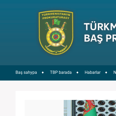
Baş sahypa
TBP barada
Habarlar
N