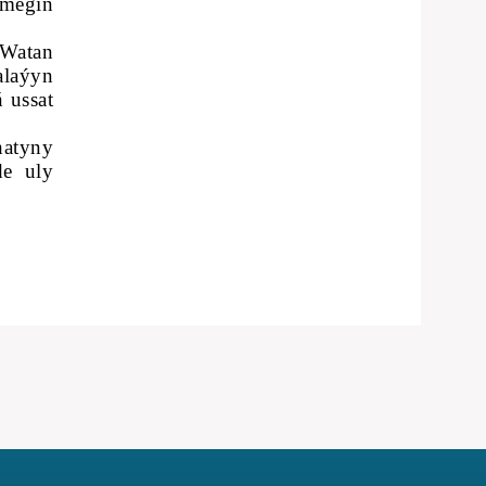
megiň
 Watan
laýyn
 ussat
hatyny
de uly