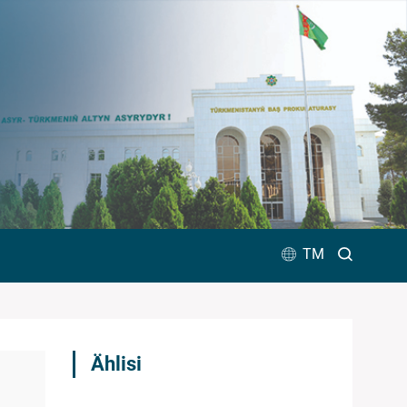
TM
Ählisi