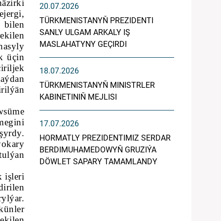
äzirki
20.07.2026
jergi,
TÜRKMENISTANYŇ PREZIDENTI
 bilen
SANLY ULGAM ARKALY IŞ
ekilen
MASLAHATYNY GEÇIRDI
hasyly
k üçin
riljek
18.07.2026
taýdan
TÜRKMENISTANYŇ MINISTRLER
rilýän
KABINETINIŇ MEJLISI
öwsüme
megini
17.07.2026
şyrdy.
HORMATLY PREZIDENTIMIZ SERDAR
ýokary
BERDIMUHAMEDOWYŇ GRUZIÝA
tulýan
DÖWLET SAPARY TAMAMLANDY
işleri
irilen
ylýar.
künler
ekilen