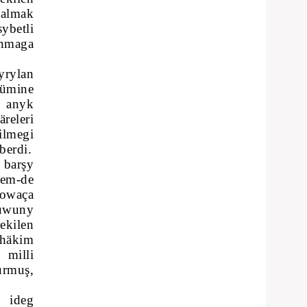
 almak
ybetli
anmaga
rylan
sümine
e anyk
releri
ilmegi
berdi.
 barşy
hem-de
Gowaça
suwuny
ekilen
 häkim
 milli
urmuş,
n ideg