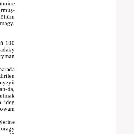
sümine
urmuş-
 möhüm
amagy,
üň 100
radaky
hryman
barada
irilen
umyzyň
an-da,
tutmak
a ideg
 dowam
ýerine
 oragy