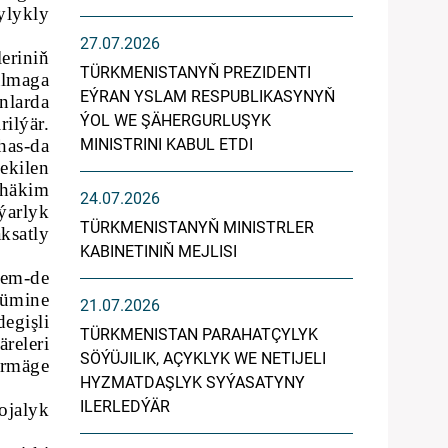
ylykly
27.07.2026
eriniň
TÜRKMENISTANYŇ PREZIDENTI
almaga
EÝRAN YSLAM RESPUBLIKASYNYŇ
nlarda
ÝOL WE ŞÄHERGURLUŞYK
ilýär.
has-da
MINISTRINI KABUL ETDI
ekilen
 häkim
24.07.2026
ýarlyk
TÜRKMENISTANYŇ MINISTRLER
ksatly
KABINETINIŇ MEJLISI
hem-de
sümine
21.07.2026
egişli
TÜRKMENISTAN PARAHATÇYLYK
releri
SÖÝÜJILIK, AÇYKLYK WE NETIJELI
rmäge
HYZMATDAŞLYK SYÝASATYNY
ILERLEDÝÄR
ojalyk