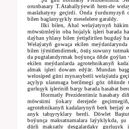
orunbasary T.Atahallyýewiň hem-de welaý
maslahatyny geçirdi.
Onda ýurdumyzyň ob
bilen baglanyşykly meselelere garaldy.
Ilki bilen, Ahal welaýatynyň häki
möwsümleýin oba hojalyk işleri barada hasa
daýhan yhlasy bilen ýetişdirilen bugdaý has
Welaýatyň gowaça ekilen meýdanlarynda h
bilen iýmitlendirmek, ösüş suwuny tutmak 
da pugtalandyrmak boýunça öňde goýlan we
ekilen meýdanlarda agrotehnikanyň kadal
almak işleri dowam edýär. Mundan başg
welosiped güni mynasybetli welaýatda geçiri
açylyp ulanmaga berilmegi göz öňünde t
gurluşyk işleriniň barşy barada hasabat ber
Hormatly Prezidentimiz hasabaty diň
möwsümi ýokary derejede geçirmegiň,
agrotehnikanyň kadalarynyň berk berjaý 
anyk tabşyryklary berdi. Döwlet Baş
boýunça maksatnamalara laýyklykda, şu ý
dürli maksatly desgalardaky gurluşyk i