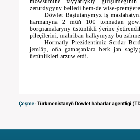
möwsümine taýýarlykly girişilmegin
zerurdygyny belledi hem-de wise-premýere 
Döwlet Baştutanymyz iş maslahatyna 
harmanyna 2 müň 100 tonnadan gowra
borçnamalaryny üstünlikli ýerine ýetirend
pileçilerini, mähriban halkymyzy bu zähmet
Hormatly Prezidentimiz Serdar Ber
jemläp, oňa gatnaşanlara berk jan sagly
üstünlikleri arzuw etdi.
Çeşme:
Türkmenistanyň Döwlet habarlar agentligi (T