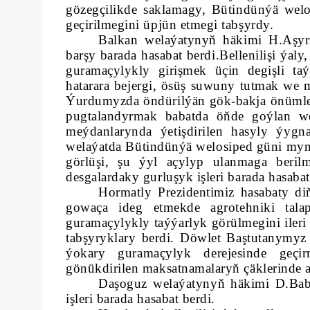
gözegçilikde saklamagy, Bütindünýä welo
geçirilmegini üpjün etmegi tabşyrdy.
Balkan welaýatynyň häkimi H.Aşyr
barşy barada hasabat berdi.Bellenilişi ýal
guramaçylykly girişmek üçin degişli taý
hatarara bejergi, ösüş suwuny tutmak we mi
Ýurdumyzda öndürilýän gök-bakja önümler
pugtalandyrmak babatda öňde goýlan we
meýdanlarynda ýetişdirilen hasyly ýygn
welaýatda Bütindünýä welosiped güni mynas
görlüşi, şu ýyl açylyp ulanmaga berilm
desgalardaky gurluşyk işleri barada hasabat
Hormatly Prezidentimiz hasabaty di
gowaça ideg etmekde agrotehniki tala
guramaçylykly taýýarlyk görülmegini ileri 
tabşyryklary berdi. Döwlet Baştutanymyz
ýokary guramaçylyk derejesinde geç
gönükdirilen maksatnamalaryň çäklerinde a
Daşoguz welaýatynyň häkimi D.Bab
işleri barada hasabat berdi.