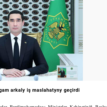
gam arkaly iş maslahatyny geçirdi
rdar Berdimuhamedow Ministrler Kabinetiniň Başl