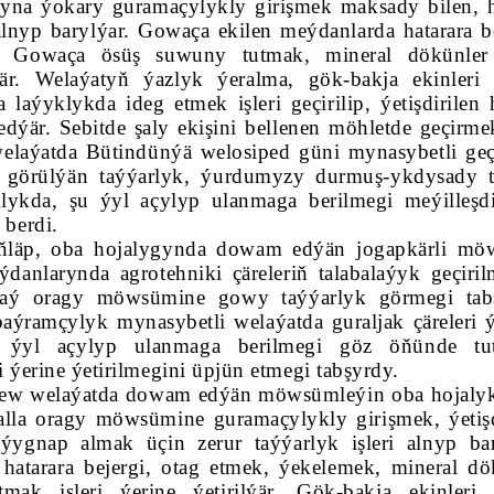
ragyna ýokary guramaçylykly girişmek maksady bilen, h
 alnyp barylýar. Gowaça ekilen meýdanlarda hatarara be
är. Gowaça ösüş suwuny tutmak, mineral dökünler
ýär. Welaýatyň ýazlyk ýeralma, gök-bakja ekinleri 
aýyklykda ideg etmek işleri geçirilip, ýetişdirilen 
dýär. Sebitde şaly ekişini bellenen möhletde geçirme
welaýatda Bütindünýä welosiped güni mynasybetli geçi
ne görülýän taýýarlyk, ýurdumyzy durmuş-ykdysady 
ykda, şu ýyl açylyp ulanmaga berilmegi meýilleşdi
 berdi.
diňläp, oba hojalygynda dowam edýän jogapkärli m
anlarynda agrotehniki çäreleriň talabalaýyk geçiril
gdaý oragy möwsümine gowy taýýarlyk görmegi tab
ýramçylyk mynasybetli welaýatda guraljak çäreleri 
u ýyl açylyp ulanmaga berilmegi göz öňünde tu
i ýerine ýetirilmegini üpjün etmegi tabşyrdy.
ew welaýatda dowam edýän möwsümleýin oba hojalyk 
galla oragy möwsümine guramaçylykly girişmek, ýetişd
ygnap almak üçin zerur taýýarlyk işleri alnyp bar
atarara bejergi, otag etmek, ýekelemek, mineral dö
ak işleri ýerine ýetirilýär. Gök-bakja ekinleri 