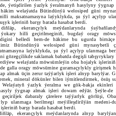
ikde, ýetişdirilen ýazlyk ýeralmanyň hasylyny ýygnap
e häkim welaýatda Bütindünýä welosiped güni mynas
a milli maksatnamasyna laýyklykda, şu ýyl açylyp ul
uşyk işleriniň barşy barada hasabat berdi.
iňläp, ekerançylyk meýdanlarynda ýaýbaňlandy
 ýokary hilli geçirilmeginiň, bugdaý oragy möw
digini belledi hem-de häkime bu ugurda birnäç
ntimiz Bütindünýä welosiped güni mynasybetli çä
atnamasyna laýyklykda, şu ýyl açylyp ulanmaga ber
ini gözegçilikde saklamak babatda degişli tabşyryklary 
diýew welaýatda möwsümleýin oba hojalyk işleriniň
ebitde galla oragy möwsümine guramaçylykly girişmek 
nap almak üçin zerur taýýarlyk işleri alnyp barylýar. 
elemek, mineral dökünler bilen iýmitlendirmek, ösüş 
är. Welaýatyň ýazlyk ýeralma we gök-bakja ekinleri 
 hasyly ýygnap almak işleri dowam edýär. Şeýle-de
eçiriljek dabaraly çärelere taýýarlyk görlüşi, Oba
lyp ulanmaga berilmegi meýilleşdirilýän medeni-d
şleriniň barşy barada hasabat berdi.
diňläp, ekerançylyk meýdanlarynda alnyp barylýa