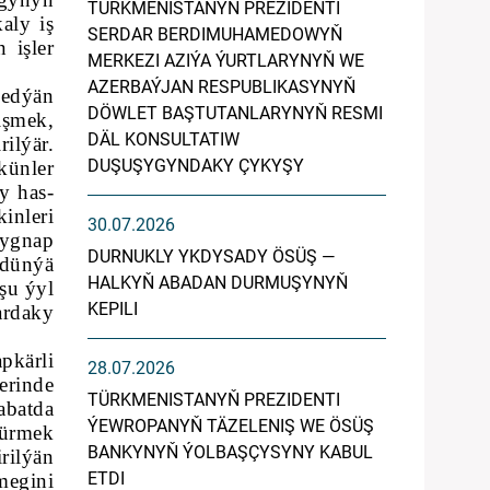
TÜRKMENISTANYŇ PREZIDENTI
aly iş
SERDAR BERDIMUHAMEDOWYŇ
 işler
MERKEZI AZIÝA ÝURTLARYNYŇ WE
AZERBAÝJAN RESPUBLIKASYNYŇ
 edýän
DÖWLET BAŞTUTANLARYNYŇ RESMI
işmek,
DÄL KONSULTATIW
rilýär.
DUŞUŞYGYNDAKY ÇYKYŞY
künler
y has-
inleri
30.07.2026
ýygnap
DURNUKLY YKDYSADY ÖSÜŞ —
ndünýä
HALKYŇ ABADAN DURMUŞYNYŇ
 şu ýyl
KEPILI
ardaky
pkärli
28.07.2026
rinde
TÜRKMENISTANYŇ PREZIDENTI
abatda
ÝEWROPANYŇ TÄZELENIŞ WE ÖSÜŞ
dürmek
BANKYNYŇ ÝOLBAŞÇYSYNY KABUL
rilýän
ETDI
megini