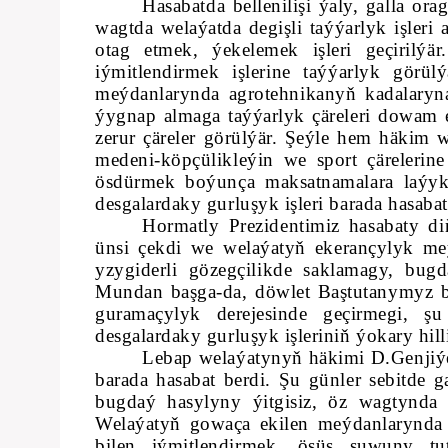
Hasabatda bellenilişi ýaly, galla o
wagtda welaýatda degişli taýýarlyk işleri
otag etmek, ýekelemek işleri geçirilý
iýmitlendirmek işlerine taýýarlyk görül
meýdanlarynda agrotehnikanyň kadalaryna l
ýygnap almaga taýýarlyk çäreleri dowam e
zerur çäreler görülýär. Şeýle hem häkim 
medeni-köpçülikleýin we sport çäreleri
ösdürmek boýunça maksatnamalara laýykl
desgalardaky gurluşyk işleri barada hasabat
Hormatly Prezidentimiz hasabaty 
ünsi çekdi we welaýatyň ekerançylyk meýd
yzygiderli gözegçilikde saklamagy, bu
Mundan başga-da, döwlet Baştutanymyz ba
guramaçylyk derejesinde geçirmegi, ş
desgalardaky gurluşyk işleriniň ýokary hill
Lebap welaýatynyň häkimi D.Genjiý
barada hasabat berdi. Şu günler sebitde 
bugdaý hasylyny ýitgisiz, öz wagtynda ý
Welaýatyň gowaça ekilen meýdanlarynda h
bilen iýmitlendirmek, ösüş suwuny tutm