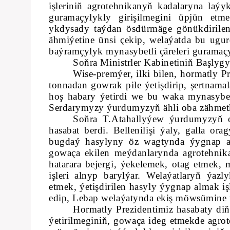
işleriniň agrotehnikanyň kadalaryna laýy
guramaçylykly girişilmegini üpjün et
ykdysady taýdan ösdürmäge gönükdirile
ähmiýetine ünsi çekip, welaýatda bu ugurd
baýramçylyk mynasybetli çäreleri guramaçy
Soňra Ministrler Kabinetiniň Başlyg
Wise-premýer, ilki bilen, hormatly 
tonnadan gowrak pile ýetişdirip, şertnama
hoş habary ýetirdi we bu waka mynasy
Serdarymyzy ýurdumyzyň ähli oba zähmetk
Soňra T.Atahallyýew ýurdumyzyň 
hasabat berdi. Bellenilişi ýaly, galla o
bugdaý hasylyny öz wagtynda ýygnap alm
gowaça ekilen meýdanlarynda agrotehnikan
hatarara bejergi, ýekelemek, otag etmek,
işleri alnyp barylýar. Welaýatlaryň ýaz
etmek, ýetişdirilen hasyly ýygnap almak iş
edip, Lebap welaýatynda ekiş möwsümine t
Hormatly Prezidentimiz hasabaty diň
ýetirilmeginiň, gowaça ideg etmekde agrot