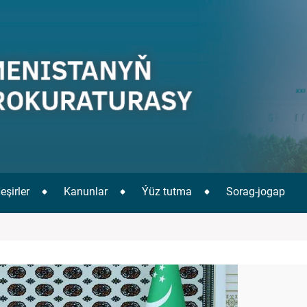
eşirler
Kanunlar
Ýüz tutma
Sorag-jogap