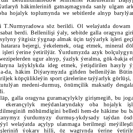
atlaryň häkimleriniň gatnaşmagynda sanly ulgam ark
a hojalyk toplumynda we sebitlerde alnyp barylýan
mi T.Nurmyradowa söz berildi. Ol welaýatda dowam
bat berdi. Bellenilişi ýaly, sebitde galla oragyna gir
ylyny ýitgisiz ýygnap almak üçin taýýarlyk işleri geçi
atarara bejergi, ýekelemek, otag etmek, mineral dö
işleri ýerine ýetirilýär. Ýurdumyzda azyk bolçulygyn
zipelerden ugur alnyp, ýazlyk ýeralma, gök-bakja ek
aryna laýyklykda ideg etmek, ýetişdirilen hasyly 
a-da, häkim Diýarymyzda giňden bellenilýän Büti
ljek köpçülikleýin sport çärelerine taýýarlyk görlüşi,
utulýan medeni-durmuş, önümçilik maksatly desgal
di.
läp, galla oragyna guramaçylykly girişmegiň, bu joga
 ekerançylyk meýdanlaryndaky oba hojalyk işle
edilmeginiň möhümdigini belledi hem-de häkime bu b
tutanymyz ýurdumyzy durmuş-ykdysady taýdan ös
yl welaýatda açylyp ulanmaga berilmegi meýilleşdi
şleriniň ýokary hilli, öz wagtynda ýerine ýetiril