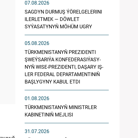
07.08.2026
SAGDYN DURMUŞ ÝÖRELGELERINI
ILERLETMEK — DÖWLET
SYÝASATYNYŇ MÖHÜM UGRY
05.08.2026
TÜRK­ME­NIS­TA­NYŇ PREZIDENTI
ŞWEÝ­SA­RI­ÝA KON­FE­DE­RA­SI­ÝA­SY­
NYŇ WI­SE-PREZIDENTI, DA­ŞA­RY IŞ­
LER FE­DE­RAL DE­PAR­TA­MEN­TI­NIŇ
BAŞ­LY­GY­NY KA­BUL ET­DI
01.08.2026
TÜRKMENISTANYŇ MINISTRLER
KABINETINIŇ MEJLISI
31.07.2026
ygynyň