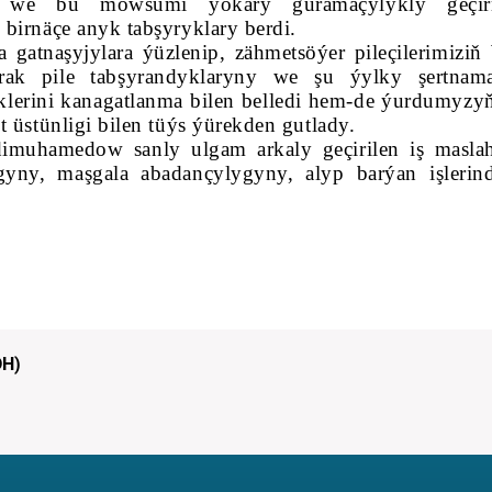
iň we bu möwsümi ýokary guramaçylykly geçir
birnäçe anyk tabşyryklary berdi.
gatnaşyjylara ýüzlenip, zähmetsöýer pileçilerimiziň
k pile tabşyrandyklaryny we şu ýylky şertnama
iklerini kanagatlanma bilen belledi hem-de ýurdumyzyň
 üstünligi bilen tüýs ýürekden gutlady.
dimuhamedow sanly ulgam arkaly geçirilen iş masla
gyny, maşgala abadançylygyny, alyp barýan işlerin
DH)