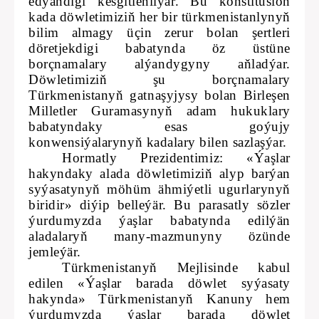
edýändigi kesgitlenilýär. Bu konstitusion
kada döwletimiziň her bir türkmenistanlynyň
bilim almagy üçin zerur bolan şertleri
döretjekdigi babatynda öz üstüne
borçnamalary alýandygyny aňladýar.
Döwletimiziň şu borçnamalary
Türkmenistanyň gatnaşyjysy bolan Birleşen
Milletler Guramasynyň adam hukuklary
babatyndaky esas goýujy
konwensiýalarynyň kadalary bilen sazlaşýar.
Hormatly Prezidentimiz: «Ýaşlar
hakyndaky alada döwletimiziň alyp barýan
syýasatynyň möhüm ähmiýetli ugurlarynyň
biridir» diýip belleýär. Bu parasatly sözler
ýurdumyzda ýaşlar babatynda edilýän
aladalaryň many-mazmunyny özünde
jemleýär.
Türkmenistanyň Mejlisinde kabul
edilen «Ýaşlar barada döwlet syýasaty
hakynda» Türkmenistanyň Kanuny hem
ýurdumyzda ýaşlar barada döwlet