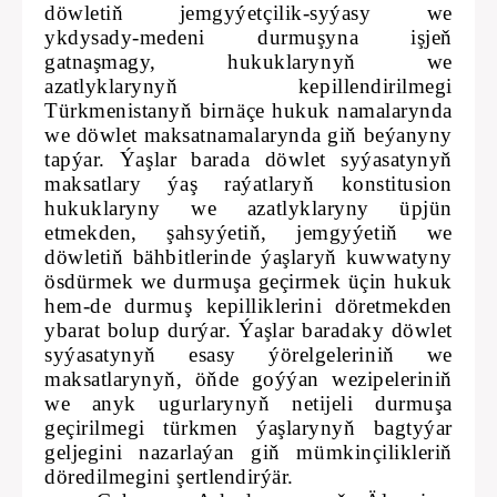
döwletiň jemgyýetçilik-syýasy we
ykdysady-medeni durmuşyna işjeň
gatnaşmagy, hukuklarynyň we
azatlyklarynyň kepillendirilmegi
Türkmenistanyň birnäçe hukuk namalarynda
we döwlet maksatnamalarynda giň beýanyny
tapýar. Ýaşlar barada döwlet syýasatynyň
maksatlary ýaş raýatlaryň konstitusion
hukuklaryny we azatlyklaryny üpjün
etmekden, şahsyýetiň, jemgyýetiň we
döwletiň bähbitlerinde ýaşlaryň kuwwatyny
ösdürmek we durmuşa geçirmek üçin hukuk
hem-de durmuş kepilliklerini döretmekden
ybarat bolup durýar. Ýaşlar baradaky döwlet
syýasatynyň esasy ýörelgeleriniň we
maksatlarynyň, öňde goýýan wezipeleriniň
we anyk ugurlarynyň netijeli durmuşa
geçirilmegi türkmen ýaşlarynyň bagtyýar
geljegini nazarlaýan giň mümkinçilikleriň
döredilmegini şertlendirýär.