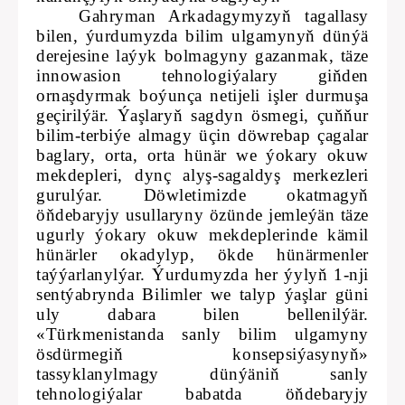
Gahryman Arkadagymyzyň tagallasy
bilen, ýurdumyzda bilim ulgamynyň dünýä
derejesine laýyk bolmagyny gazanmak, täze
innowasion tehnologiýalary giňden
ornaşdyrmak boýunça netijeli işler durmuşa
geçirilýär. Ýaşlaryň sagdyn ösmegi, çuňňur
bilim-terbiýe almagy üçin döwrebap çagalar
baglary, orta, orta hünär we ýokary okuw
mekdepleri, dynç alyş-sagaldyş merkezleri
gurulýar. Döwletimizde okatmagyň
öňdebaryjy usullaryny özünde jemleýän täze
ugurly ýokary okuw mekdeplerinde kämil
hünärler okadylyp, ökde hünärmenler
taýýarlanylýar.
Ýurdumyzda her ýylyň 1-nji
sentýabrynda Bilimler we talyp ýaşlar güni
uly dabara bilen bellenilýär.
«Türkmenistanda sanly bilim ulgamyny
ösdürmegiň konsepsiýasynyň»
tassyklanylmagy dünýäniň sanly
tehnologiýalar babatda öňdebaryjy