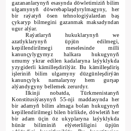
gazananlarynyň esasynda döwletimiziň bilim
ulgamynyň döwrebaplaşdyrylmagyny, her
bir raýatyň ösen tehnologiýalardan baş
çykaryp bilmegini gazanmak maksadyndan
ugur alýar.
Raýatlaryň hukuklarynyň we
azatlyklarynyň üpjün edilmegi,
kepillendirilmegi meselesinde milli
kanunçylygymyz halkara hukugynyň
umumy ykrar edilen kadalaryna laýyklykda
yzygiderli kämilleşdirilýär. Bu kämilleşdiriş
işleriniň bilim ulgamyny düzgünleşdirýän
kanunçylyk namalaryny hem gurşap
alýandygyny bellemek zerurdyr.
Ilkinji nobatda, Türkmenistanyň
Konstitusiýasynyň 55-nji maddasynda her
bir adamyň bilim almaga bolan hukugynyň
kepillendirilmegi bilen birlikde, döwletiň her
bir adam üçin öz ukyplaryna laýyklykda
hünär biliminiň elýeterliligini üpjün