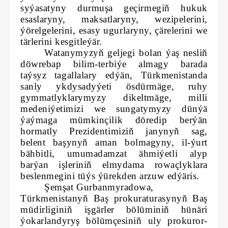
syýasatyny durmuşa geçirmegiň hukuk
esaslaryny, maksatlaryny, wezipelerini,
ýörelgelerini, esasy ugurlaryny, çärelerini we
tärlerini kesgitleýär.
Watanymyzyň geljegi bolan ýaş nesliň
döwrebap bilim-terbiýe almagy barada
taýsyz tagallalary edýän, Türkmenistanda
sanly ykdysadyýeti ösdürmäge, ruhy
gymmatlyklarymyzy dikeltmäge, milli
medeniýetimizi we sungatymyzy dünýä
ýaýmaga mümkinçilik döredip berýän
hormatly Prezidentimiziň janynyň sag,
belent başynyň aman bolmagyny, il-ýurt
bähbitli, umumadamzat ähmiýetli alyp
barýan işleriniň elmydama rowaçlyklara
beslenmegini tüýs ýürekden arzuw edýäris.
Şemşat Gurbanmyradowa,
Türkmenistanyň Baş prokuraturasynyň Baş
müdirliginiň işgärler bölüminiň hünäri
ýokarlandyryş bölümçesiniň uly prokuror-