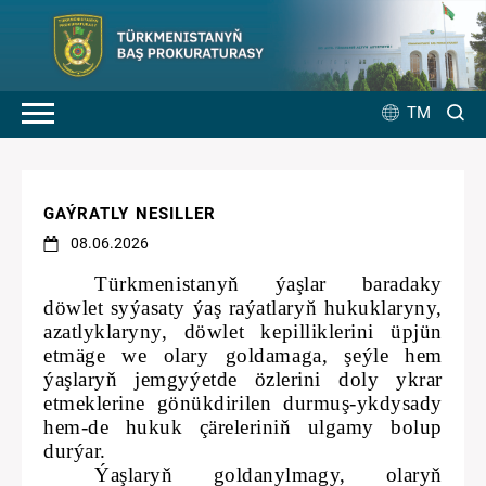
TM
GAÝRATLY NESILLER
08.06.2026
Türkmenistanyň ýaşlar baradaky
döwlet syýasaty ýaş raýatlaryň hukuklaryny,
azatlyklaryny, döwlet kepilliklerini üpjün
etmäge we olary goldamaga, şeýle hem
ýaşlaryň jemgyýetde özlerini doly ykrar
etmeklerine gönükdirilen durmuş-ykdysady
hem-de hukuk çäreleriniň ulgamy bolup
durýar.
Ýaşlaryň goldanylmagy, olaryň