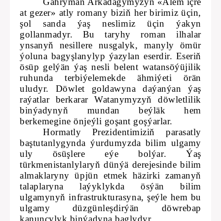
Gahryman Arkadagymyzyň «Älem içre
at gezer» atly romany biziň her birimiz üçin,
şol sanda ýaş neslimiz üçin ýakyn
gollanmadyr. Bu taryhy roman ilhalar
ynsanyň nesillere nusgalyk, manyly ömür
ýoluna bagyşlanylyp ýazylan eserdir. Eseriň
ösüp gelýän ýaş nesli belent watansöýüjilik
ruhunda terbiýelemekde ähmiýeti örän
uludyr. Döwlet goldawyna daýanýan ýaş
raýatlar berkarar Watanymyzyň döwletlilik
binýadynyň mundan beýläk hem
berkemegine önjeýli goşant goşýarlar.
Hormatly Prezidentimiziň parasatly
baştutanlygynda ýurdumyzda bilim ulgamy
uly ösüşlere eýe bolýar. Ýaş
türkmenistanlylaryň dünýä derejesinde bilim
almaklaryny üpjün etmek häzirki zamanyň
talaplaryna laýyklykda ösýän bilim
ulgamynyň infrastrukturasyna, şeýle hem bu
ulgamy düzgünleşdirýän döwrebap
kanunçylyk binýadyna baglydyr.