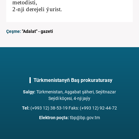
metodisti,
2-nji derejeli ýurist.
Çeşme:
"Adalat" - gazeti
Türkmenistanyň Baş prokuraturasy
Salgy
:
Türkmenistan, Aşgabat şäheri, Seýitnazar
Seýdi köçesi, 4-nji jaýy
Tel
:
(+993 12) 38-53-19 Faks: (+993 12) 92-44-72
Elektron poçta
:
tbp@bp.gov.tm