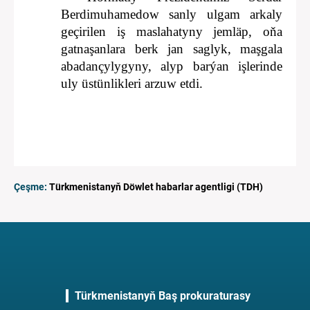
Berdimuhamedow sanly ulgam arkaly
geçirilen iş maslahatyny jemläp, oňa
gatnaşanlara berk jan saglyk, maşgala
abadançylygyny, alyp barýan işlerinde
uly üstünlikleri arzuw etdi.
Çeşme:
Türkmenistanyň Döwlet habarlar agentligi (TDH)
Türkmenistanyň Baş prokuraturasy