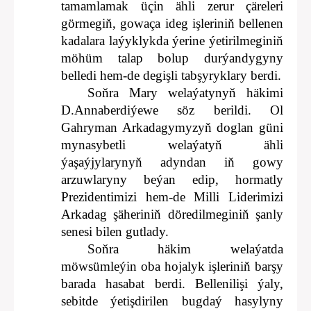
tamamlamak üçin ähli zerur çäreleri
görmegiň, gowaça ideg işleriniň bellenen
kadalara laýyklykda ýerine ýetirilmeginiň
möhüm talap bolup durýandygyny
belledi hem-de degişli tabşyryklary berdi.
Soňra Mary welaýatynyň häkimi
D.Annaberdiýewe söz berildi. Ol
Gahryman Arkadagymyzyň doglan güni
mynasybetli welaýatyň ähli
ýaşaýjylarynyň adyndan iň gowy
arzuwlaryny beýan edip, hormatly
Prezidentimizi hem-de Milli Liderimizi
Arkadag şäheriniň döredilmeginiň şanly
senesi bilen gutlady.
Soňra häkim welaýatda
möwsümleýin oba hojalyk işleriniň barşy
barada hasabat berdi. Bellenilişi ýaly,
sebitde ýetişdirilen bugdaý hasylyny