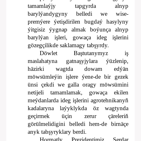
tamamlaýjy tapgyrda alnyp
barylýandygyny belledi we wise-
premýere ýetişdirilen bugdaý hasylyny
ýitgisiz ýygnap almak boýunça alnyp
barylýan işleri, gowaça ideg işlerini
gözegçilikde saklamagy tabşyrdy.
Döwlet Baştutanymyz iş
maslahatyna gatnaşyjylara ýüzlenip,
häzirki wagtda dowam edýän
möwsümleýin işlere ýene-de bir gezek
ünsi çekdi we galla oragy möwsümini
netijeli tamamlamak, gowaça ekilen
meýdanlarda ideg işlerini agrotehnikanyň
kadalaryna laýyklykda öz wagtynda
geçirmek üçin zerur çäreleriň
görülmelidigini belledi hem-de birnäçe
anyk tabşyryklary berdi.
Hormatly Prezidentimiz Serdar