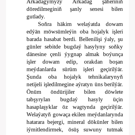
Arkadagymyzy Arkadag şäheriniň
döredilmeginiň şanly senesi bilen
gutlady.
Soňra häkim welaýatda dowam
edýän möwsümleýin oba hojalyk işleri
barada hasabat berdi. Bellenilişi ýaly, şu
günler sebitde bugdaý hasylyny soňky
dänesine çenli ýygnap almak boýunça
işler dowam edip, orakdan boşan
meýdanlarda sürüm işleri geçirilýär.
Şunda oba hojalyk tehnikalarynyň
netijeli işledilmegine aýratyn üns berilýär.
Önüm öndürijiler bilen döwlete
tabşyrylan bugdaý hasyly üçin
hasaplaşyklar öz wagtynda geçirilýär.
Welaýatyň gowaça ekilen meýdanlarynda
hatarara bejergi, mineral dökünler bilen
iýmitlendirmek, ösüş suwuny tutmak