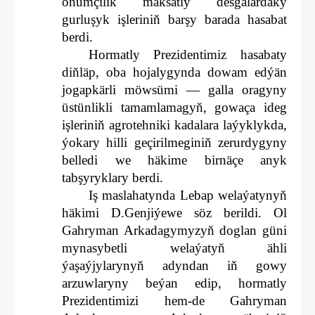
önümçilik maksatly desgalardaky
gurluşyk işleriniň barşy barada hasabat
berdi.
Hormatly Prezidentimiz hasabaty
diňläp, oba hojalygynda dowam edýän
jogapkärli möwsümi — galla oragyny
üstünlikli tamamlamagyň, gowaça ideg
işleriniň agrotehniki kadalara laýyklykda,
ýokary hilli geçirilmeginiň zerurdygyny
belledi we häkime birnäçe anyk
tabşyryklary berdi.
Iş maslahatynda Lebap welaýatynyň
häkimi D.Genjiýewe söz berildi. Ol
Gahryman Arkadagymyzyň doglan güni
mynasybetli welaýatyň ähli
ýaşaýjylarynyň adyndan iň gowy
arzuwlaryny beýan edip, hormatly
Prezidentimizi hem-de Gahryman