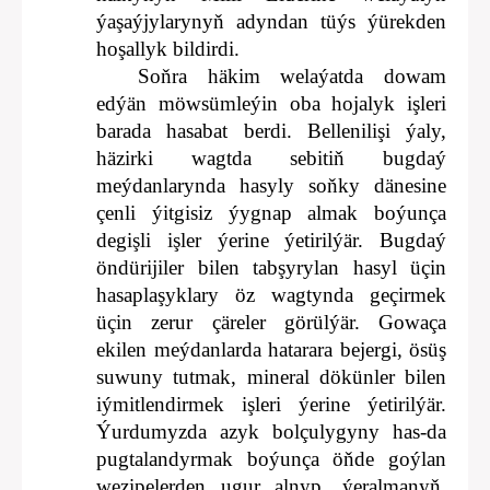
ýaşaýjylarynyň adyndan tüýs ýürekden
hoşallyk bildirdi.
Soňra häkim welaýatda dowam
edýän möwsümleýin oba hojalyk işleri
barada hasabat berdi. Bellenilişi ýaly,
häzirki wagtda sebitiň bugdaý
meýdanlarynda hasyly soňky dänesine
çenli ýitgisiz ýygnap almak boýunça
degişli işler ýerine ýetirilýär. Bugdaý
öndürijiler bilen tabşyrylan hasyl üçin
hasaplaşyklary öz wagtynda geçirmek
üçin zerur çäreler görülýär. Gowaça
ekilen meýdanlarda hatarara bejergi, ösüş
suwuny tutmak, mineral dökünler bilen
iýmitlendirmek işleri ýerine ýetirilýär.
Ýurdumyzda azyk bolçulygyny has-da
pugtalandyrmak boýunça öňde goýlan
wezipelerden ugur alnyp, ýeralmanyň,