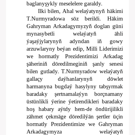
baglanyşykly meselelere garaldy.
Ilki bilen, Ahal welaýatynyň häkimi
T.Nurmyradowa söz berildi. Häkim
Gahryman Arkadagymyzyň doglan güni
mynasybetli welaýatyň ähli
ýaşaýjylarynyň adyndan iň gowy
arzuwlaryny beýan edip, Milli Liderimizi
we hormatly Prezidentimizi Arkadag
şäheriniň döredilmeginiň şanly senesi
bilen gutlady. T.Nurmyradow welaýatyň
gallaçy daýhanlarynyň döwlet
harmanyna bugdaý hasylyny tabşyrmak
baradaky şertnamalaýyn borçnamany
üstünlikli ýerine ýetirendikleri baradaky
hoş habary aýtdy hem-de öndürijilikli
zähmet çekmäge döredilýän şertler üçin
hormatly Prezidentimize we Gahryman
Arkadagymyza welaýatyň