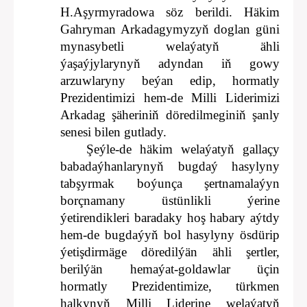
H.Aşyrmyradowa söz berildi. Häkim
Gahryman Arkadagymyzyň doglan güni
mynasybetli welaýatyň ähli
ýaşaýjylarynyň adyndan iň gowy
arzuwlaryny beýan edip, hormatly
Prezidentimizi hem-de Milli Liderimizi
Arkadag şäheriniň döredilmeginiň şanly
senesi bilen gutlady.
Şeýle-de häkim welaýatyň gallaçy
babadaýhanlarynyň bugdaý hasylyny
tabşyrmak boýunça şertnamalaýyn
borçnamany üstünlikli ýerine
ýetirendikleri baradaky hoş habary aýtdy
hem-de bugdaýyň bol hasylyny ösdürip
ýetişdirmäge döredilýän ähli şertler,
berilýän hemaýat-goldawlar üçin
hormatly Prezidentimize, türkmen
halkynyň Milli Liderine welaýatyň