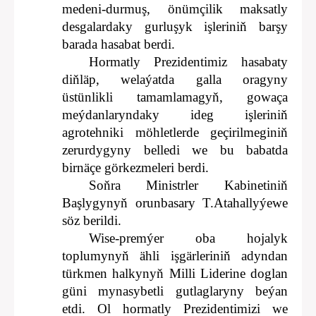
medeni-durmuş, önümçilik maksatly
desgalardaky gurluşyk işleriniň barşy
barada hasabat berdi.
Hormatly Prezidentimiz hasabaty
diňläp, welaýatda galla oragyny
üstünlikli tamamlamagyň, gowaça
meýdanlaryndaky ideg işleriniň
agrotehniki möhletlerde geçirilmeginiň
zerurdygyny belledi we bu babatda
birnäçe görkezmeleri berdi.
Soňra Ministrler Kabinetiniň
Başlygynyň orunbasary T.Atahallyýewe
söz berildi.
Wise-premýer oba hojalyk
toplumynyň ähli işgärleriniň adyndan
türkmen halkynyň Milli Liderine doglan
güni mynasybetli gutlaglaryny beýan
etdi. Ol hormatly Prezidentimizi we