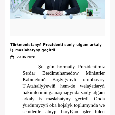
Türkmenistanyň Prezidenti sanly ulgam arkaly
iş maslahatyny geçirdi
29.06.2026
Şu gün hormatly Prezidentimiz
Serdar Berdimuhamedow Ministrler
Kabinetiniň Başlygynyň orunbasary
T.Atahallyýewiň hem-de welaýatlaryň
häkimleriniň gatnaşmagynda sanly ulgam
arkaly iş maslahatyny geçirdi.
Onda
ýurdumyzyň oba hojalyk toplumynda we
sebitlerde alnyp barylýan işler bilen