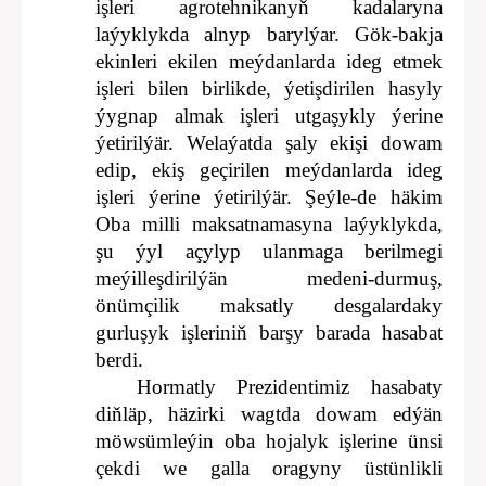
işleri agrotehnikanyň kadalaryna
laýyklykda alnyp barylýar. Gök-bakja
ekinleri ekilen meýdanlarda ideg etmek
işleri bilen birlikde, ýetişdirilen hasyly
ýygnap almak işleri utgaşykly ýerine
ýetirilýär. Welaýatda şaly ekişi dowam
edip, ekiş geçirilen meýdanlarda ideg
işleri ýerine ýetirilýär. Şeýle-de häkim
Oba milli maksatnamasyna laýyklykda,
şu ýyl açylyp ulanmaga berilmegi
meýilleşdirilýän medeni-durmuş,
önümçilik maksatly desgalardaky
gurluşyk işleriniň barşy barada hasabat
berdi.
Hormatly Prezidentimiz hasabaty
diňläp, häzirki wagtda dowam edýän
möwsümleýin oba hojalyk işlerine ünsi
çekdi we galla oragyny üstünlikli