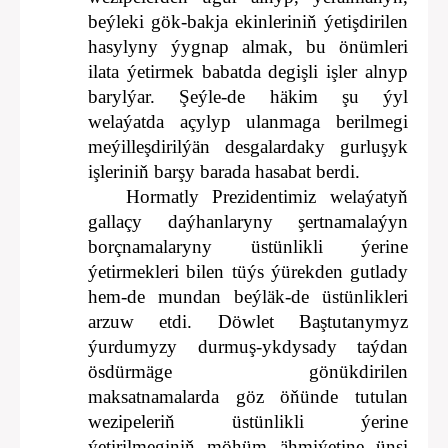
beýleki gök-bakja ekinleriniň ýetişdirilen
hasylyny ýygnap almak, bu önümleri
ilata ýetirmek babatda degişli işler alnyp
barylýar. Şeýle-de häkim şu ýyl
welaýatda açylyp ulanmaga berilmegi
meýilleşdirilýän desgalardaky gurluşyk
işleriniň barşy barada hasabat berdi.
Hormatly Prezidentimiz welaýatyň
gallaçy daýhanlaryny şertnamalaýyn
borçnamalaryny üstünlikli ýerine
ýetirmekleri bilen tüýs ýürekden gutlady
hem-de mundan beýläk-de üstünlikleri
arzuw etdi. Döwlet Baştutanymyz
ýurdumyzy durmuş-ykdysady taýdan
ösdürmäge gönükdirilen
maksatnamalarda göz öňünde tutulan
wezipeleriň üstünlikli ýerine
ýetirilmeginiň möhüm ähmiýetine ünsi