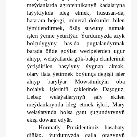
meýdanlarda agrotehnikanyň kadalaryna
laýyklykda ideg etmek, hususan-da,
hatarara bejergi, mineral dökünler bilen
iýmitlendirmek, ösüş suwuny tutmak
işleri ýerine ýetirilýär. Ýurdumyzda azyk
bolçulygyny has-da pugtalandyrmak
barada öňde goýlan wezipelerden ugur
alnyp, welaýatlarda gök-bakja ekinleriniň
ýetişdirilen hasylyny ýygnap almak,
olary ilata ýetirmek boýunça degişli işler
alnyp barylýar. Möwsümleýin oba
hojalyk işleriniň çäklerinde Daşoguz,
Lebap welaýatlarynyň şaly ekilen
meýdanlarynda ideg etmek işleri, Mary
welaýatynda bolsa gant şugundyrynyň
ekişi dowam edýär.
Hormatly Prezidentimiz hasabaty
diňläp, ýurdumyzda galla oragynyň