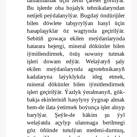
tamamlamak üçin zerur çäreler görülýär.
Bu işlerde oba hojalyk tehnikalaryndan
netijeli peýdalanylýar. Bugdaý öndürijiler
bilen döwlete tabşyrylýan hasyl üçin
hasaplaşyklar öz wagtynda geçirilýär.
Sebitiň gowaça ekilen meýdanlarynda
hatarara bejergi, mineral dökünler bilen
iýmitlendirmek, ösüş suwuny tutmak
işleri dowam edýär. Welaýatyň şaly
ekilen meýdanlarynda agrotehnikanyň
kadalaryna laýyklykda ideg etmek,
mineral dökünler bilen iýmitlendirmek
işleri geçirilýär. Ýazlyk ýeralmanyň, gök-
bakja ekinleriniň hasylyny ýygnap almak
hem-de ilata ýetirmek boýunça işler alnyp
barylýar. Şeýle-de häkim şu ýyl
welaýatda açylyp ulanmaga berilmegi
göz öňünde tutulýan medeni-durmuş,