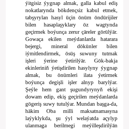
ýitgisiz ýygnap almak, galla kabul ediş
nokatlarynda bökdençsiz kabul etmek,
tabşyrylan hasyl üçin önüm öndürijiler
bilen hasaplaşyklary öz wagtynda
geçirmek boýunça zerur çäreler görülýär.
Gowaça ekilen meýdanlarda hatarara
bejergi, mineral dökünler bilen
iýmitlendirmek, ösüş suwuny tutmak
işleri ýerine ýetirilýär. Gök-bakja
ekinleriniň ýetişdirilen hasylyny ýygnap
almak, bu önümleri ilata ýetirmek
boýunça degişli işler alnyp barylýar.
Şeýle hem gant şugundyrynyň ekişi
dowam edip, ekiş geçirilen meýdanlarda
gögeriş suwy tutulýar. Mundan başga-da,
häkim Oba milli maksatnamasyna
laýyklykda, şu ýyl welaýatda açylyp
ulanmaga berilmegi meýilleşdirilýän