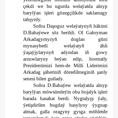
çekdi we bu ugurda welaýatda alnyp
barylýan işleri gözegçilikde saklamagy
tabşyrdy.
Soňra Daşoguz welaýatynyň häkimi
D.Babaýewe söz berildi. Ol Gahryman
Arkadagymyzyň doglan güni
mynasybetli welaýatyň ähli
ýaşaýjylarynyň adyndan iň gowy
arzuwlaryny beýan edip, hormatly
Prezidentimizi hem-de Milli Liderimizi
Arkadag şäheriniň döredilmeginiň şanly
senesi bilen gutlady.
Soňra D.Babaýew welaýatda alnyp
barylýan möwsümleýin oba hojalyk işleri
barada hasabat berdi. Nygtalyşy ýaly,
ýetişdirilen bugdaý hasylyny ýygnap
almak, galla oragyny gysga möhletde