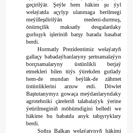
geçirilýär. Şeýle hem häkim şu ýyl
welaýatda açylyp ulanmaga berilmegi
meýilleşdirilýän medeni-durmuş,
önümçilik maksatly desgalardaky
gurluşyk işleriniň barşy barada hasabat
berdi.
Hormatly Prezidentimiz welaýatyň
gallaçy babadaýhanlaryny şertnamalaýyn
borçnamalaryny üstünlikli berjaý
etmekleri bilen tüýs ýürekden gutlady
hem-de mundan beýläk-de zähmet
üstünliklerini arzuw etdi. Döwlet
Baştutanymyz gowaça meýdanlaryndaky
agrotehniki çäreleriň talabalaýyk ýerine
ýetirilmeginiň möhümdigini belledi we
häkime bu babatda anyk tabşyryklary
berdi.
Soňra Balkan welaýatynyň häkimi