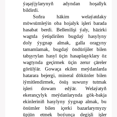
ýaşaýjylarynyň adyndan hoşallyk
bildirdi.
Soňra häkim welaýatdaky
möwsümleýin oba hojalyk işleri barada
hasabat berdi. Bellenilişi ýaly, häzirki
wagtda ýetişdirilen bugdaý hasylyny
doly ýygnap almak, galla oragyny
tamamlamak, bugdaý öndürijiler bilen
tabşyrylan hasyl üçin hasaplaşyklary öz
wagtynda geçirmek üçin zerur çäreler
görülýär. Gowaça ekilen meýdanlarda
hatarara bejergi, mineral dökünler bilen
iýmitlendirmek, ösüş suwuny tutmak
işleri dowam edýär. Welaýatyň
ekerançylyk meýdanlarynda gök-bakja
ekinleriniň hasylyny ýygnap almak, bu
önümler bilen içerki bazarlarymyzy
üpjün etmek boýunça degişli işler