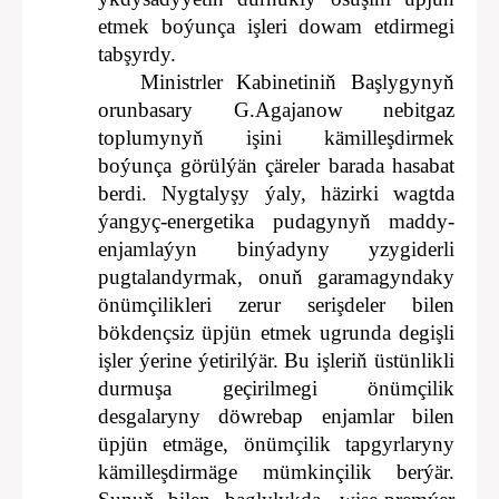
etmek boýunça işleri dowam etdirmegi
tabşyrdy.
Ministrler Kabinetiniň Başlygynyň
orunbasary G.Agajanow nebitgaz
toplumynyň işini kämilleşdirmek
boýunça görülýän çäreler barada hasabat
berdi. Nygtalyşy ýaly, häzirki wagtda
ýangyç-energetika pudagynyň maddy-
enjamlaýyn binýadyny yzygiderli
pugtalandyrmak, onuň garamagyndaky
önümçilikleri zerur serişdeler bilen
bökdençsiz üpjün etmek ugrunda degişli
işler ýerine ýetirilýär. Bu işleriň üstünlikli
durmuşa geçirilmegi önümçilik
desgalaryny döwrebap enjamlar bilen
üpjün etmäge, önümçilik tapgyrlaryny
kämilleşdirmäge mümkinçilik berýär.