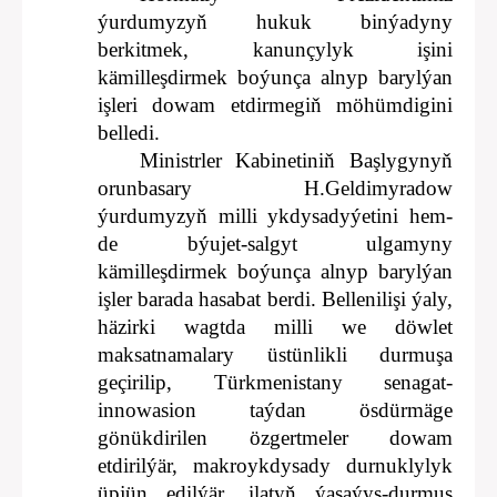
ýurdumyzyň hukuk binýadyny
berkitmek, kanunçylyk işini
kämilleşdirmek boýunça alnyp barylýan
işleri dowam etdirmegiň möhümdigini
belledi.
Ministrler Kabinetiniň Başlygynyň
orunbasary H.Geldimyradow
ýurdumyzyň milli ykdysadyýetini hem-
de býujet-salgyt ulgamyny
kämilleşdirmek boýunça alnyp barylýan
işler barada hasabat berdi. Bellenilişi ýaly,
häzirki wagtda milli we döwlet
maksatnamalary üstünlikli durmuşa
geçirilip, Türkmenistany senagat-
innowasion taýdan ösdürmäge
gönükdirilen özgertmeler dowam
etdirilýär, makroykdysady durnuklylyk
üpjün edilýär, ilatyň ýaşaýyş-durmuş