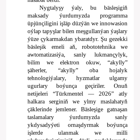
Nygtalyşy ýaly, bu bäsleşigiň
maksady ýurdumyzda programma
üpjünçiligini işläp düzýän we innowasion
oýlap tapyşlar bilen meşgullanýan ýaşlary
ýüze çykarmakdan ybaratdyr. Şu gezekki
bäsleşik emeli aň, robototehnika we
awtomatizasiýa, sanly lukmançylyk,
bilim we elektron okuw, “akylly”
şäherler, “akylly” oba hojalyk
tehnologiýalary, hyzmatlar ulgamy
ugurlary boýunça geçiriler.
Onuň
netijeleri “Türkmentel — 2026” atly
halkara serginiň we ylmy maslahatyň
çäklerinde jemlener. Bäsleşige gatnaşan
taslamalary ýurdumyzda sanly
ykdysadyýeti ornaşdyrmak boýunça
işlerde ulanmak we milli