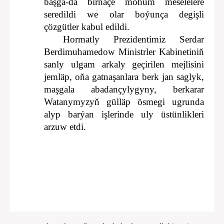
başga-da birnäçe möhüm meselelere
seredildi we olar boýunça degişli
çözgütler kabul edildi.
Hormatly Prezidentimiz Serdar
Berdimuhamedow Ministrler Kabinetiniň
sanly ulgam arkaly geçirilen mejlisini
jemläp, oňa gatnaşanlara berk jan saglyk,
maşgala abadançylygyny, berkarar
Watanymyzyň gülläp ösmegi ugrunda
alyp barýan işlerinde uly üstünlikleri
arzuw etdi.