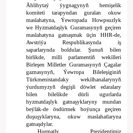
Ählihytaý ýygnagynyň hemişelik
komiteti tarapyndan guralan okuw
maslahatyna, Ýewropada Howpsuzlyk
we Hyzmatdaşlyk Guramasynyň geçiren
maslahatyna gatnaşmak üçin HHR-de,
Awstriýa Respublikasynda iş
saparlarynda boldular. Şunuň bilen
birlikde, milli parlamentiň wekilleri
Birleşen Milletler Guramasynyň Çagalar
gaznasynyň, Ýewropa Bileleşiginiň
Türkmenistandaky wekilhanalarynyň
ýurdumyzyň degişli döwlet edaralary
bilen bilelikde dürli ugurlarda
hyzmatdaşlyk gatnaşyklaryny mundan
beýläk-de ösdürmek boýunça geçiren
duşuşyklaryna, okuw maslahatlaryna
gatnaşdylar.
Hormatly Prezidentimiz