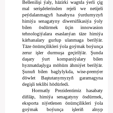
Bellenilişi ýaly, häzirki wagtda ýerli çig
mal serişdelerinden rejeli we netijeli
peýdalanmagyň hasabyna ýurdumyzyň
himiýa senagatyny diwersifikasiýa ýoly
bilen ösdürmek üçin innowasion
tehnologiýalara esaslanýan täze himiýa
kärhanalary gurlup ulanmaga berilýär.
Täze önümçilikleri ýola goýmak boýunça
zerur işler durmuşa geçirilýär. Şunda
daşary ýurt kompaniýalary bilen
hyzmatdaşlyga möhüm ähmiýet berilýär.
Şunuň bilen baglylykda, wise-premýer
döwlet Baştutanymyzyň garamagyna
degişli teklibi hödürledi.
Hormatly Prezidentimiz hasabaty
diňläp, himiýa senagatyny ösdürmek,
eksporta niýetlenen önümçilikleri ýola
goýmak boýunça işleriň alnyp