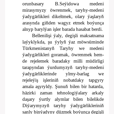
orunbasary B.Seýidowa medeni
mirasymyzy öwrenmek, taryhy-medeni
ýadygärlikleri dikeltmek, olary ýaşlaryň
arasynda giňden wagyz etmek boýunça
alnyp barylýan işler barada hasabat berdi.
Bellenilişi ýaly, degişli maksatnama
laýyklykda, şu ýylyň ýaz möwsüminde
Türkmenistanyň Taryhy we medeni
ýadygärlikleri goramak, öwrenmek hem-
de rejelemek baradaky milli müdirligi
tarapyndan ýurdumyzyň taryhy-medeni
ýadygärliklerinde ylmy-barlag we
rejeleýiş işleriniň nobatdaky tapgyry
amala aşyryldy. Şunuň bilen bir hatarda,
häzirki zaman tehnologiýalary arkaly
daşary ýurtly alymlar bilen bilelikde
Diýarymyzyň taryhy ýadygärlikleriniň
sanly binýadyny düzmek boýunça degişli