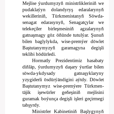
Mejlise ýurdumyzyň ministrlikleriniň we
pudaklaýyn dolandyryş edaralarynyň
wekilleriniň, Türkmenistanyň Söwda-
senagat edarasynyň, Senagatçylar we
telekeçiler birleşmesiniň agzalarynyň
gatnaşmagy göz öňünde tutulýar. Şunuň
bilen baglylykda, wise-premýer döwlet
Baştutanymyzyň garamagyna degişli
teklibi hödürledi.
Hormatly Prezidentimiz hasabaty
diňläp, ýurdumyzyň daşary ýurtlar bilen
söwda-ykdysady gatnaşyklaryny
yzygiderli ösdürýändigini aýtdy. Döwlet
Baştutanymyz wise-premýere Türkmen-
täjik işewürler geňeşiniň mejlisini
guramak boýunça degişli işleri geçirmegi
tabşyrdy.
Ministrler Kabinetiniň Başlygynyň