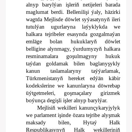
alnyp barylýan işleriň netijeleri barada
maglumat berdi. Bellenilişi ýaly, häzirki
wagtda Mejlisde döwlet syýasatynyň ileri
tutulýan ugurlaryna laýyklykda we
halkara tejribeler esasynda gozgalmaýan
emläge bolan hukuklaryň döwlet
belligine alynmagy, ýurdumyzyň halkara
resminamalara goşulmagyny hukuk
taýdan goldamak bilen baglanyşykly
kanun taslamalaryny taýýarlamak,
Türkmenistanyň hereket edýän käbir
kodekslerine we kanunlaryna döwrebap
üýtgetmeleri, goşmaçalary girizmek
boýunça degişli işler alnyp barylýar.
Mejlisiň wekilleri kanunçykaryjylyk
we parlament işinde özara tejribe alyşmak
maksady bilen, Hytaý Halk
Respublikasynyň Halk wekilleriniň