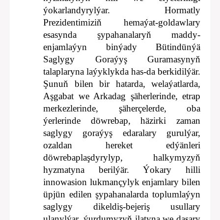
ýokarlandyrylýar. Hormatly
Prezidentimiziň hemaýat-goldawlary
esasynda şypahanalaryň maddy-
enjamlaýyn binýady Bütindünýä
Saglygy Goraýyş Guramasynyň
talaplaryna laýyklykda has-da berkidilýär.
Şunuň bilen bir hatarda, welaýatlarda,
Aşgabat we Arkadag şäherlerinde, etrap
merkezlerinde, şäherçelerde, oba
ýerlerinde döwrebap, häzirki zaman
saglygy goraýyş edaralary gurulýar,
ozaldan hereket edýänleri
döwrebaplaşdyrylyp, halkymyzyň
hyzmatyna berilýär. Ýokary hilli
innowasion lukmançylyk enjamlary bilen
üpjün edilen şypahanalarda toplumlaýyn
saglygy dikeldiş-bejeriş usullary
ulanylýar, ýurdumyzyň ilatyna we daşary