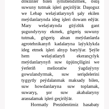
dökünler bilen iýmitlendirmek, ösüş
suwuny tutmak işleri geçirilýär. Daşoguz
we Lebap welaýatlarynyň şaly ekilen
meýdanlarynda ideg işleri dowam edýär.
Mary welaýatynda güýzlük gant
şugundyryny ekmek, gögeriş suwuny
tutmak, gögeriş alnan meýdanlarda
agrotehnikanyň kadalaryna laýyklykda
ideg etmek işleri alnyp barylýar. Şeýle
hem welaýatlaryň ekerançylyk
meýdanlarynyň suw üpjünçiligini we
ýerleriň melioratiw ýagdaýyny
gowulandyrmak, suw serişdelerini
tygşytly peýdalanmak maksady bilen,
suw howdanlaryna suw toplamak,
suwaryş, şor suw akabalaryny
arassalamak işleri geçirilýär.
Hormatly Prezidentimiz hasabaty