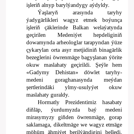
işleriň alnyp barylýandygy aýdyldy.
Ýaşlaryň arasynda taryhy
ýadygärlikleri wagyz etmek boýunça
işleriň çäklerinde Balkan welaýatynda
geçirilen Medeniýet hepdeliginiň
dowamynda arheologlar tarapyndan ýüze
çykarylan orta asyr metjidiniň binagärlik
bezeglerini öwrenmäge bagyşlanan ýörite
okuw maslahaty geçirildi. Şeýle hem
«Gadymy Dehistan» döwlet taryhy-
medeni goraghanasynda meýdan
şertlerindäki ylmy-usulyýet okuw
maslahaty guraldy.
Hormatly Prezidentimiz hasabaty
diňläp, ýurdumyzda baý medeni
mirasymyzy giňden öwrenmäge, gorap
saklamaga, dikeltmäge we wagyz etmäge
möhüm ähmiýet berilýändigini belledi.