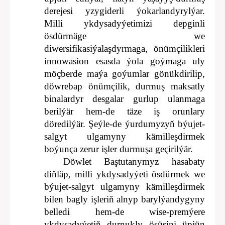
derejesi yzygiderli ýokarlandyrylýar.
Milli ykdysadyýetimizi depginli
ösdürmäge we
diwersifikasiýalaşdyrmaga, önümçilikleri
innowasion esasda ýola goýmaga uly
möçberde maýa goýumlar gönükdirilip,
döwrebap önümçilik, durmuş maksatly
binalardyr desgalar gurlup ulanmaga
berilýär hem-de täze iş orunlary
döredilýär. Şeýle-de ýurdumyzyň býujet-
salgyt ulgamyny kämilleşdirmek
boýunça zerur işler durmuşa geçirilýär.
Döwlet Baştutanymyz hasabaty
diňläp, milli ykdysadyýeti ösdürmek we
býujet-salgyt ulgamyny kämilleşdirmek
bilen bagly işleriň alnyp barylýandygyny
belledi hem-de wise-premýere
ykdysadyýetiň durnukly ösüşini üpjün