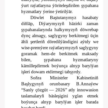
ýurt raýatlaryna ýöriteleşdirilen şypahana
hyzmatlary ýerine ýetirilýär.
Döwlet Baştutanymyz hasabaty
diňläp, Diýarymyzyň häzirki zaman
şypahanalarynda halkymyzyň döwrebap
dynç almagy, saglygyny berkitmegi üçin
ähli şertleriň döredilýändigini aýtdy we
wise-premýere raýatlarymyzyň saglygyny
goramak hem-de berkitmek maksady
bilen, şypahana hyzmatlaryny
kämilleşdirmek boýunça alnyp barylýan
işleri dowam etdirmegi tabşyrdy.
Soňra Ministrler Kabinetiniň
Başlygynyň orunbasary B.Annaýew
“Sanly çözgüt — 2026” atly innowasion
taslamalaryň bäsleşigini yglan etmek
boýunça alnyp barylýan işler barada
hasabat berdi.