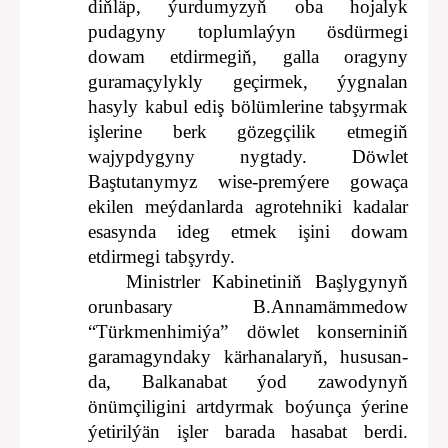
diňläp, ýurdumyzyň oba hojalyk
pudagyny toplumlaýyn ösdürmegi
dowam etdirmegiň, galla oragyny
guramaçylykly geçirmek, ýygnalan
hasyly kabul ediş bölümlerine tabşyrmak
işlerine berk gözegçilik etmegiň
wajypdygyny nygtady. Döwlet
Baştutanymyz wise-premýere gowaça
ekilen meýdanlarda agrotehniki kadalar
esasynda ideg etmek işini dowam
etdirmegi tabşyrdy.
Ministrler Kabinetiniň Başlygynyň
orunbasary B.Annamämmedow
“Türkmenhimiýa” döwlet konserniniň
garamagyndaky kärhanalaryň, hususan-
da, Balkanabat ýod zawodynyň
önümçiligini artdyrmak boýunça ýerine
ýetirilýän işler barada hasabat berdi.