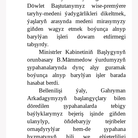
Döwlet Baştutanymyz wise-premýere
taryhy-medeni ýadygärlikleri dikeltmek,
ýaşlaryň arasynda medeni mirasymyzy
giňden wagyz etmek boýunça alnyp
barylýan işleri dowam etdirmegi
tabşyrdy.
Ministrler Kabinetiniň Başlygynyň
orunbasary B.Mämmedow ýurdumyzyň
şypahanalarynda dynç alşy guramak
boýunça alnyp barylýan işler barada
hasabat berdi.
Bellenilişi ýaly, Gahryman
Arkadagymyzyň başlangyçlary bilen
döredilen şypahanalarda tebigy
baýlyklarymyz bejeriş işinde giňden
ulanylyp, öňdebaryjy tejribeler
ornaşdyrylýar hem-de şypahana
hyzmatynyň hili we elýeterliligi