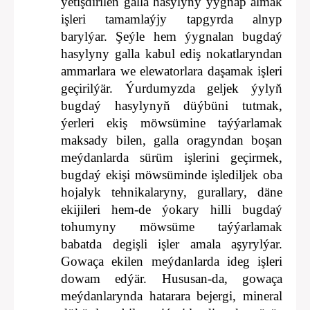
ýetişdirilen galla hasylyny ýygnap almak
işleri tamamlaýjy tapgyrda alnyp
barylýar. Şeýle hem ýygnalan bugdaý
hasylyny galla kabul ediş nokatlaryndan
ammarlara we elewatorlara daşamak işleri
geçirilýär. Ýurdumyzda geljek ýylyň
bugdaý hasylynyň düýbüni tutmak,
ýerleri ekiş möwsümine taýýarlamak
maksady bilen, galla oragyndan boşan
meýdanlarda sürüm işlerini geçirmek,
bugdaý ekişi möwsüminde işlediljek oba
hojalyk tehnikalaryny, gurallary, däne
ekijileri hem-de ýokary hilli bugdaý
tohumyny möwsüme taýýarlamak
babatda degişli işler amala aşyrylýar.
Gowaça ekilen meýdanlarda ideg işleri
dowam edýär. Hususan-da, gowaça
meýdanlarynda hatarara bejergi, mineral