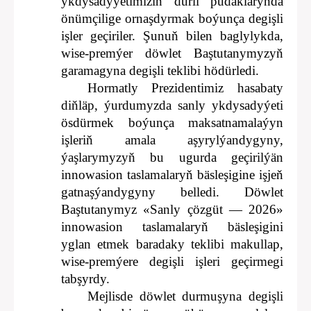
ykdysadyýetimiziň dürli pudaklarynda
önümçilige ornaşdyrmak boýunça degişli
işler geçiriler. Şunuň bilen baglylykda,
wise-premýer döwlet Baştutanymyzyň
garamagyna degişli teklibi hödürledi.
Hormatly Prezidentimiz hasabaty
diňläp, ýurdumyzda sanly ykdysadyýeti
ösdürmek boýunça maksatnamalaýyn
işleriň amala aşyrylýandygyny,
ýaşlarymyzyň bu ugurda geçirilýän
innowasion taslamalaryň bäsleşigine işjeň
gatnaşýandygyny belledi. Döwlet
Baştutanymyz «Sanly çözgüt — 2026»
innowasion taslamalaryň bäsleşigini
yglan etmek baradaky teklibi makullap,
wise-premýere degişli işleri geçirmegi
tabşyrdy.
Mejlisde döwlet durmuşyna degişli