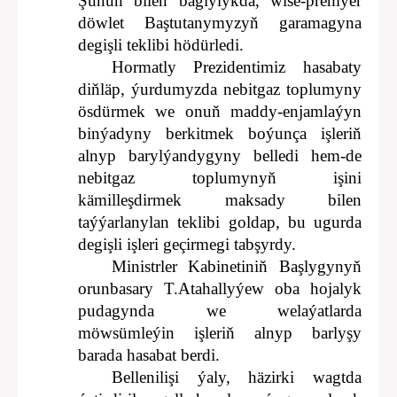
Şunuň bilen baglylykda, wise-premýer
döwlet Baştutanymyzyň garamagyna
degişli teklibi hödürledi.
Hormatly Prezidentimiz hasabaty
diňläp, ýurdumyzda nebitgaz toplumyny
ösdürmek we onuň maddy-enjamlaýyn
binýadyny berkitmek boýunça işleriň
alnyp barylýandygyny belledi hem-de
nebitgaz toplumynyň işini
kämilleşdirmek maksady bilen
taýýarlanylan teklibi goldap, bu ugurda
degişli işleri geçirmegi tabşyrdy.
Ministrler Kabinetiniň Başlygynyň
orunbasary T.Atahallyýew oba hojalyk
pudagynda we welaýatlarda
möwsümleýin işleriň alnyp barlyşy
barada hasabat berdi.
Bellenilişi ýaly, häzirki wagtda