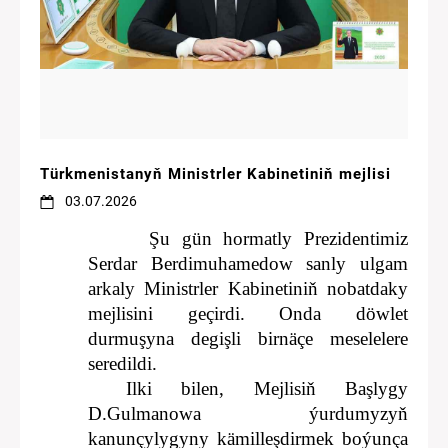
Türkmenistanyň Ministrler Kabinetiniň mejlisi
03.07.2026
Şu gün hormatly Prezidentimiz
Serdar Berdimuhamedow sanly ulgam
arkaly Ministrler Kabinetiniň nobatdaky
mejlisini geçirdi. Onda döwlet
durmuşyna degişli birnäçe meselelere
seredildi.
Ilki bilen, Mejlisiň Başlygy
D.Gulmanowa ýurdumyzyň
kanunçylygyny kämilleşdirmek boýunça