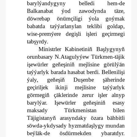
barylýandygyny belledi hem-de
Balkanabat ýod zawodynda täze,
döwrebap önümçiligi ýola goýmak
babatda taýýarlanylan teklibi goldap,
wise-premýere degişli işleri geçirmegi
tabşyrdy.
Ministrler Kabinetiniň Başlygynyň
orunbasary N.Atagulyýew Türkmen-täjik
işewürler geňeşiniň mejlisine görülýän
taýýarlyk barada hasabat berdi. Bellenilişi
ýaly, geňeşiň Duşenbe şäherinde
geçiriljek ikinji mejlisine taýýarlyk
görmegiň çäklerinde zerur işler alnyp
barylýar. Işewürler geňeşiniň esasy
maksady Türkmenistan bilen
Täjigistanyň arasyndaky özara bähbitli
söwda-ykdysady hyzmatdaşlygy mundan
beýläk-de ösdürmekden ybaratdyr.