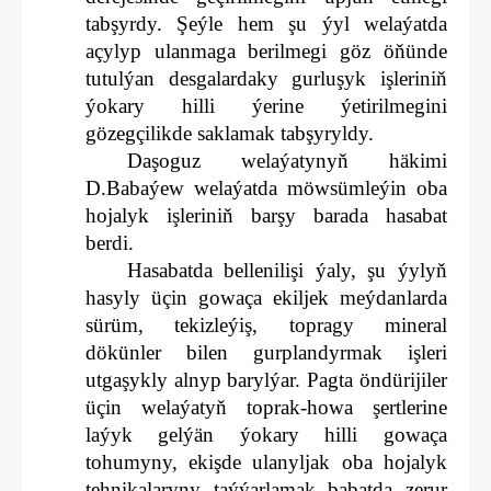
tabşyrdy. Şeýle hem şu ýyl welaýatda
açylyp ulanmaga berilmegi göz öňünde
tutulýan desgalardaky gurluşyk işleriniň
ýokary hilli ýerine ýetirilmegini
gözegçilikde saklamak tabşyryldy.
Daşoguz welaýatynyň häkimi
D.Babaýew welaýatda möwsümleýin oba
hojalyk işleriniň barşy barada hasabat
berdi.
Hasabatda bellenilişi ýaly, şu ýylyň
hasyly üçin gowaça ekiljek meýdanlarda
sürüm, tekizleýiş, topragy mineral
dökünler bilen gurplandyrmak işleri
utgaşykly alnyp barylýar. Pagta öndürijiler
üçin welaýatyň toprak-howa şertlerine
laýyk gelýän ýokary hilli gowaça
tohumyny, ekişde ulanyljak oba hojalyk
tehnikalaryny taýýarlamak babatda zerur