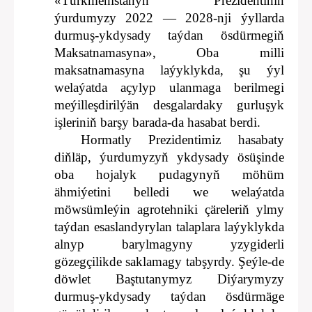
«Türkmenistanyň Prezidentiniň
ýurdumyzy 2022 — 2028-nji ýyllarda
durmuş-ykdysady taýdan ösdürmegiň
Maksatnamasyna», Oba milli
maksatnamasyna laýyklykda, şu ýyl
welaýatda açylyp ulanmaga berilmegi
meýilleşdirilýän desgalardaky gurluşyk
işleriniň barşy barada-da hasabat berdi.
Hormatly Prezidentimiz hasabaty
diňläp, ýurdumyzyň ykdysady ösüşinde
oba hojalyk pudagynyň möhüm
ähmiýetini belledi we welaýatda
möwsümleýin agrotehniki çäreleriň ylmy
taýdan esaslandyrylan talaplara laýyklykda
alnyp barylmagyny yzygiderli
gözegçilikde saklamagy tabşyrdy. Şeýle-de
döwlet Baştutanymyz Diýarymyzy
durmuş-ykdysady taýdan ösdürmäge