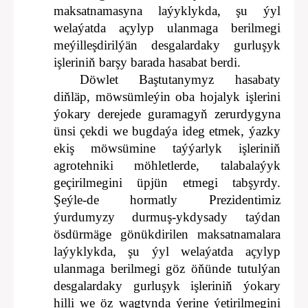
maksatnamasyna laýyklykda, şu ýyl
welaýatda açylyp ulanmaga berilmegi
meýilleşdirilýän desgalardaky gurluşyk
işleriniň barşy barada hasabat berdi.
Döwlet Baştutanymyz hasabaty
diňläp, möwsümleýin oba hojalyk işlerini
ýokary derejede guramagyň zerurdygyna
ünsi çekdi we bugdaýa ideg etmek, ýazky
ekiş möwsümine taýýarlyk işleriniň
agrotehniki möhletlerde, talabalaýyk
geçirilmegini üpjün etmegi tabşyrdy.
Şeýle-de hormatly Prezidentimiz
ýurdumyzy durmuş-ykdysady taýdan
ösdürmäge gönükdirilen maksatnamalara
laýyklykda, şu ýyl welaýatda açylyp
ulanmaga berilmegi göz öňünde tutulýan
desgalardaky gurluşyk işleriniň ýokary
hilli we öz wagtynda ýerine ýetirilmegini