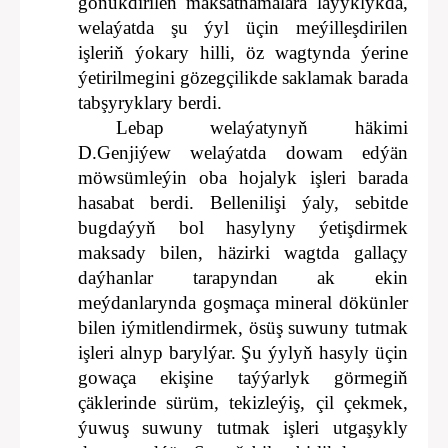
gönükdirilen maksatnamalara laýyklykda,
welaýatda şu ýyl üçin meýilleşdirilen
işleriň ýokary hilli, öz wagtynda ýerine
ýetirilmegini gözegçilikde saklamak barada
tabşyryklary berdi.
Lebap welaýatynyň häkimi
D.Genjiýew welaýatda dowam edýän
möwsümleýin oba hojalyk işleri barada
hasabat berdi. Bellenilişi ýaly, sebitde
bugdaýyň bol hasylyny ýetişdirmek
maksady bilen, häzirki wagtda gallaçy
daýhanlar tarapyndan ak ekin
meýdanlarynda goşmaça mineral dökünler
bilen iýmitlendirmek, ösüş suwuny tutmak
işleri alnyp barylýar. Şu ýylyň hasyly üçin
gowaça ekişine taýýarlyk görmegiň
çäklerinde sürüm, tekizleýiş, çil çekmek,
ýuwuş suwuny tutmak işleri utgaşykly