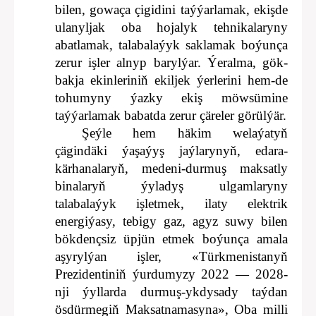
bilen, gowaça çigidini taýýarlamak, ekişde
ulanyljak oba hojalyk tehnikalaryny
abatlamak, talabalaýyk saklamak boýunça
zerur işler alnyp barylýar. Ýeralma, gök-
bakja ekinleriniň ekiljek ýerlerini hem-de
tohumyny ýazky ekiş möwsümine
taýýarlamak babatda zerur çäreler görülýär.
Şeýle hem häkim welaýatyň
çägindäki ýaşaýyş jaýlarynyň, edara-
kärhanalaryň, medeni-durmuş maksatly
binalaryň ýyladyş ulgamlaryny
talabalaýyk işletmek, ilaty elektrik
energiýasy, tebigy gaz, agyz suwy bilen
bökdençsiz üpjün etmek boýunça amala
aşyrylýan işler, «Türkmenistanyň
Prezidentiniň ýurdumyzy 2022 — 2028-
nji ýyllarda durmuş-ykdysady taýdan
ösdürmegiň Maksatnamasyna», Oba milli