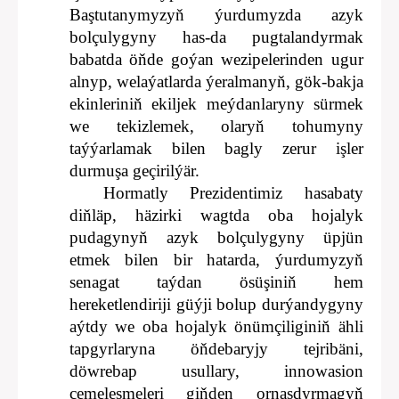
Baştutanymyzyň ýurdumyzda azyk
bolçulygyny has-da pugtalandyrmak
babatda öňde goýan wezipelerinden ugur
alnyp, welaýatlarda ýeralmanyň, gök-bakja
ekinleriniň ekiljek meýdanlaryny sürmek
we tekizlemek, olaryň tohumyny
taýýarlamak bilen bagly zerur işler
durmuşa geçirilýär.
Hormatly Prezidentimiz hasabaty
diňläp, häzirki wagtda oba hojalyk
pudagynyň azyk bolçulygyny üpjün
etmek bilen bir hatarda, ýurdumyzyň
senagat taýdan ösüşiniň hem
hereketlendiriji güýji bolup durýandygyny
aýtdy we oba hojalyk önümçiliginiň ähli
tapgyrlaryna öňdebaryjy tejribäni,
döwrebap usullary, innowasion
çemeleşmeleri giňden ornaşdyrmagyň