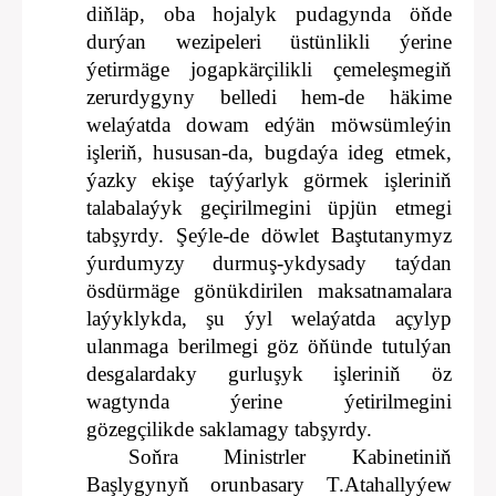
diňläp, oba hojalyk pudagynda öňde
durýan wezipeleri üstünlikli ýerine
ýetirmäge jogapkärçilikli çemeleşmegiň
zerurdygyny belledi hem-de häkime
welaýatda dowam edýän möwsümleýin
işleriň, hususan-da, bugdaýa ideg etmek,
ýazky ekişe taýýarlyk görmek işleriniň
talabalaýyk geçirilmegini üpjün etmegi
tabşyrdy. Şeýle-de döwlet Baştutanymyz
ýurdumyzy durmuş-ykdysady taýdan
ösdürmäge gönükdirilen maksatnamalara
laýyklykda, şu ýyl welaýatda açylyp
ulanmaga berilmegi göz öňünde tutulýan
desgalardaky gurluşyk işleriniň öz
wagtynda ýerine ýetirilmegini
gözegçilikde saklamagy tabşyrdy.
Soňra Ministrler Kabinetiniň
Başlygynyň orunbasary T.Atahallyýew