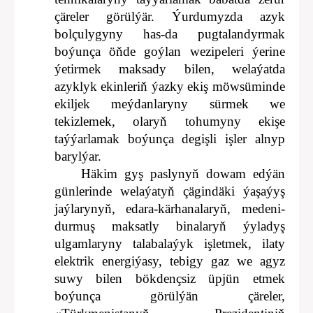
çäreler görülýär. Ýurdumyzda azyk
bolçulygyny has-da pugtalandyrmak
boýunça öňde goýlan wezipeleri ýerine
ýetirmek maksady bilen, welaýatda
azyklyk ekinleriň ýazky ekiş möwsüminde
ekiljek meýdanlaryny sürmek we
tekizlemek, olaryň tohumyny ekişe
taýýarlamak boýunça degişli işler alnyp
barylýar.
Häkim gyş paslynyň dowam edýän
günlerinde welaýatyň çägindäki ýaşaýyş
jaýlarynyň, edara-kärhanalaryň, medeni-
durmuş maksatly binalaryň ýyladyş
ulgamlaryny talabalaýyk işletmek, ilaty
elektrik energiýasy, tebigy gaz we agyz
suwy bilen bökdençsiz üpjün etmek
boýunça görülýän çäreler,