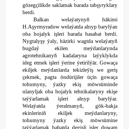
gözegçilikde saklamak barada tabşyryklary
berdi.
Balkan welaýatynyň häkimi
H.Aşyrmyradow welaýatda alnyp barylýan
oba hojalyk işleri barada hasabat berdi.
Nygtalyşy ýaly, häzirki wagtda welaýatyň
bugdaý ekilen meýdanlarynda
agrotehnikanyň kadalaryna laýyklykda
ideg etmek işleri ýerine ýetirilýär. Gowaça
ekiljek meýdanlarda tekizleýiş we geriş
çekmek, pagta öndürijiler üçin gowaça
tohumyny, ýazky ekiş möwsüminde
ulanyljak oba hojalyk tehnikalaryny ekişe
taýýarlamak işleri alnyp barylýar.
Welaýatda ýeralmanyň, gök-bakja
ekinleriniň ekiljek meýdanlaryny,
tohumyny ýazky ekiş möwsümine
taýýarlamak babatda degişli işler dowam