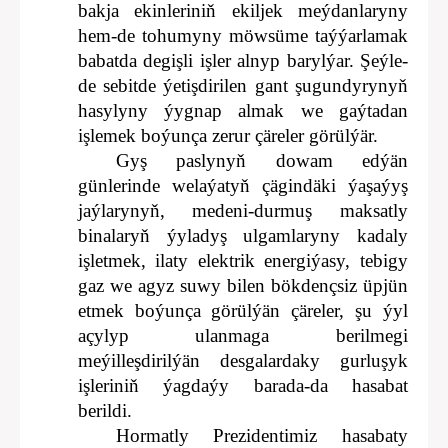
bakja ekinleriniň ekiljek meýdanlaryny
hem-de tohumyny möwsüme taýýarlamak
babatda degişli işler alnyp barylýar. Şeýle-
de sebitde ýetişdirilen gant şugundyrynyň
hasylyny ýygnap almak we gaýtadan
işlemek boýunça zerur çäreler görülýär.
Gyş paslynyň dowam edýän
günlerinde welaýatyň çägindäki ýaşaýyş
jaýlarynyň, medeni-durmuş maksatly
binalaryň ýyladyş ulgamlaryny kadaly
işletmek, ilaty elektrik energiýasy, tebigy
gaz we agyz suwy bilen bökdençsiz üpjün
etmek boýunça görülýän çäreler, şu ýyl
açylyp ulanmaga berilmegi
meýilleşdirilýän desgalardaky gurluşyk
işleriniň ýagdaýy barada-da hasabat
berildi.
Hormatly Prezidentimiz hasabaty