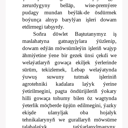
zerurdygyny belläp, wise-premýere
pudagy mundan beýläk-de ösdürmek
boýunça alnyp barylýan işleri dowam
etdirmegi tabşyrdy.
Soňra döwlet Baştutanymyz iş
maslahatyna gatnaşyjylara ýüzlenip,
dowam edýän möwsümleýin işleriň wajyp
ähmiýetine ýene bir gezek ünsi çekdi we
welaýatlaryň gowaça ekiljek ýerlerinde
sürüm, tekizlemek, Lebap welaýatynda
ýuwuş suwuny tutmak işleriniň
agrotehniki kadalara laýyk ýerine
ýetirilmegini, pagta öndürijileriň ýokary
hilli gowaça tohumy bilen öz wagtynda
ýeterlik möçberde üpjün edilmegini, ýazky
ekişde ulanyljak oba hojalyk
tehnikalarynyň we gurallaryň möwsüme
talabalaýyk taýýarlanylmagyny,