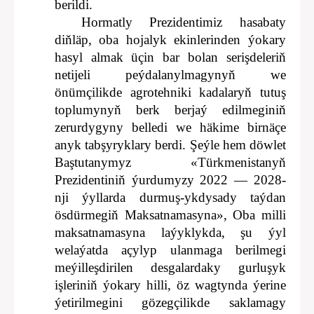
berildi.
Hormatly Prezidentimiz hasabaty
diňläp, oba hojalyk ekinlerinden ýokary
hasyl almak üçin bar bolan serişdeleriň
netijeli peýdalanylmagynyň we
önümçilikde agrotehniki kadalaryň tutuş
toplumynyň berk berjaý edilmeginiň
zerurdygyny belledi we häkime birnäçe
anyk tabşyryklary berdi. Şeýle hem döwlet
Baştutanymyz «Türkmenistanyň
Prezidentiniň ýurdumyzy 2022 — 2028-
nji ýyllarda durmuş-ykdysady taýdan
ösdürmegiň Maksatnamasyna», Oba milli
maksatnamasyna laýyklykda, şu ýyl
welaýatda açylyp ulanmaga berilmegi
meýilleşdirilen desgalardaky gurluşyk
işleriniň ýokary hilli, öz wagtynda ýerine
ýetirilmegini gözegçilikde saklamagy