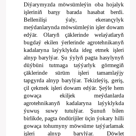
Diýarymyzda möwsümleýin oba hojalyk
işleriniň barşy barada hasabat berdi.
Bellenilişi ýaly, ekerançylyk
meýdanlarynda möwsümleýin işler dowam
edýär. Olaryň çäklerinde welaýatlaryň
bugdaý ekilen ýerlerinde agrotehnikanyň
kadalaryna laýyklykda ideg etmek işleri
alnyp barylýar. Şu ýylyň pagta hasylynyň
düýbüni tutmaga taýýarlyk görmegiň
çäklerinde sürüm işleri tamamlaýjy
tapgyrda alnyp barylýar. Tekizleýiş, geriş,
çil çekmek işleri dowam edýär. Şeýle hem
gowaça ekiljek meýdanlarda
agrotehnikanyň kadalaryna laýyklykda
ýuwuş suwy tutulýar. Şunuň bilen
birlikde, pagta öndürijiler üçin ýokary hilli
gowaça tohumyny möwsüme taýýarlamak
işleri alnyp barylýar. Döwlet