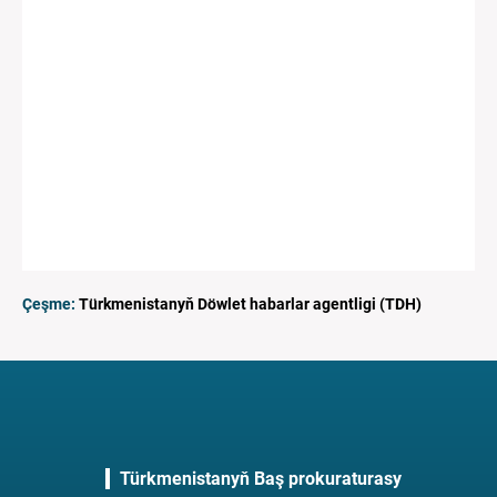
Çeşme:
Türkmenistanyň Döwlet habarlar agentligi (TDH)
Türkmenistanyň Baş prokuraturasy