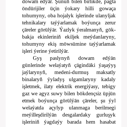
dowam edýär. Şunuň bilen birlikde, pagta
öndürijiler üçin ýokary hilli gowaça
tohumyny, oba hojalyk işlerinde ulanyljak
tehnikalary taýýarlamak boýunça zerur
çäreler görülýär. Ýazlyk ýeralmanyň, gök-
bakja ekinleriniň ekiljek meýdanlaryny,
tohumyny ekiş möwsümine taýýarlamak
işleri ýerine ýetirilýär.
Gyş paslynyň dowam edýän
günlerinde welaýatyň çägindäki ýaşaýyş
jaýlarynyň, medeni-durmuş maksatly
binalaryň ýyladyş ulgamlaryny kadaly
işletmek, ilaty elektrik energiýasy, tebigy
gaz we agyz suwy bilen bökdençsiz üpjün
etmek boýunça görülýän çäreler, şu ýyl
welaýatda açylyp ulanmaga berilmegi
meýilleşdirilýän desgalardaky gurluşyk
işleriniň ýagdaýy barada hem hasabat