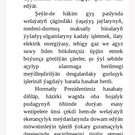
edýär.
Şeýle-de häkim gyş paslynda
welaýatyň çägindäki ýaşaýyş jaýlarynyň,
medeni-durmuş maksatly binalaryň
ýyladyş ulgamlaryny kadaly işletmek, ilaty
elektrik energiýasy, tebigy gaz we agyz
suwy bilen bökdençsiz üpjün etmek
boýunça görülýän çäreler, şu ýyl sebitde
açylyp ulanmaga berilmegi
meýilleşdirilýän desgalardaky gurluşyk
işleriniň ýagdaýy barada hasabat berdi.
Hormatly Prezidentimiz hasabaty
diňläp, häzirki wagtda oba hojalyk
pudagynyň öňünde durýan esasy
wezipelere ünsi çekdi hem-de welaýatyň
ekerançylyk meýdanlarynda dowam edýän
möwsümleýin işleriň ýokary guramaçylyk
derejesinde geçirilmegini üpjün etmegi