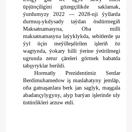
üpjünçiligini gözegçilikde saklamak,
ýurdumyzy 2022 — 2028-nji ýyllarda
durmuş-ykdysady taýdan ösdürmegiň
Maksatnamasyna, Oba milli
maksatnamasyna laýyklykda, sebitlerde şu
ýyl üçin meýilleşdirilen işleriň öz
wagtynda, ýokary hilli ýerine ýetirilmegi
ugrunda zerur çäreleri görmek babatda
tabşyryklar berildi.
Hormatly Prezidentimiz Serdar
Berdimuhamedow iş maslahatyny jemläp,
oňa gatnaşanlara berk jan saglyk, maşgala
abadançylygyny, alyp barýan işlerinde uly
üstünlikleri arzuw etdi.