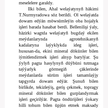
meselelere garaldy.
Ilki bilen, Ahal welaýatynyň häkimi
T.Nurmyradowa söz berildi. Ol welaýatda
dowam edýän möwsümleýin oba hojalyk
işleri barada hasabat berdi. Bellenilişi ýaly,
häzirki wagtda welaýatyň bugdaý ekilen
meýdanlarynda agrotehnikanyň
kadalaryna laýyklykda ideg işleri,
hususan-da, ekini mineral dökünler bilen
iýmitlendirmek işleri alnyp barylýar. Şu
ýylyň pagta hasylynyň düýbüni tutmaga
taýýarlyk görmegiň çäklerinde
meýdanlarda sürüm işleri tamamlaýjy
tapgyrda dowam edýär. Şunuň bilen
birlikde, tekizleýiş, geriş çekmek, topragy
mineral dökünler bilen gurplandyrmak
işleri geçirilýär. Pagta öndürijileri ýokary
hilli tohum bilen üpjün etmek maksady