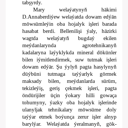
tabşyrdy.
Mary welaýatynyň häkimi
D.Annaberdiýew welaýatda dowam edýän
möwsümleýin oba hojalyk işleri barada
hasabat berdi. Bellenilişi ýaly, häzirki
wagtda welaýatyň bugdaý ekilen
meýdanlarynda agrotehnikanyň
kadalaryna laýyklykda mineral dökünler
bilen iýmitlendirmek, suw tutmak işleri
dowam edýär. Şu ýylyň pagta hasylynyň
düýbüni tutmaga taýýarlyk görmek
maksady bilen, meýdanlarda sürüm,
tekizleýiş, geriş çekmek işleri, pagta
öndürijiler üçin ýokary hilli gowaça
tohumyny, ýazky oba hojalyk işlerinde
ulanyljak tehnikalary möwsüme doly
taýýar etmek boýunça zerur işler alnyp
barylýar. Welaýatda ýeralmanyň, gök-