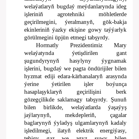
welaýatlaryň bugdaý meýdanlarynda ideg
işleriniň agrotehniki möhletlerde
geçirilmegini, ýeralmanyň, gök-bakja
ekinleriniň ýazky ekişine gowy taýýarlyk
görülmegini üpjün etmegi tabşyrdy.
Hormatly Prezidentimiz Mary
welaýatynda ýetişdirilen gant
şugundyrynyň hasylyny ýygnamak
işlerini, bugdaý we pagta öndürijiler bilen
hyzmat ediji edara-kärhanalaryň arasynda
ýerine ýetirilen işler boýunça
hasaplaşyklaryň geçirilişini berk
gözegçilikde saklamagy tabşyrdy. Şunuň
bilen birlikde, welaýatlarda ýaşaýyş
jaýlarynyň, mekdepleriň, çagalar
baglarynyň ýyladyş ulgamlarynyň kadaly
işledilmegi, ilatyň elektrik energiýasy,
tebigy gaz we agyz suwy bilen