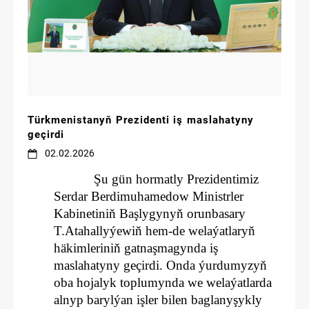
Türkmenistanyň Prezidenti iş maslahatyny
geçirdi
02.02.2026
Şu gün hormatly Prezidentimiz
Serdar Berdimuhamedow Ministrler
Kabinetiniň Başlygynyň orunbasary
T.Atahallyýewiň hem-de welaýatlaryň
häkimleriniň gatnaşmagynda iş
maslahatyny geçirdi.
Onda ýurdumyzyň
oba hojalyk toplumynda we welaýatlarda
alnyp barylýan işler bilen baglanyşykly