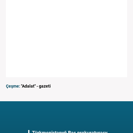
Çeşme:
"Adalat" - gazeti
Türkmenistanyň Baş prokuraturasy