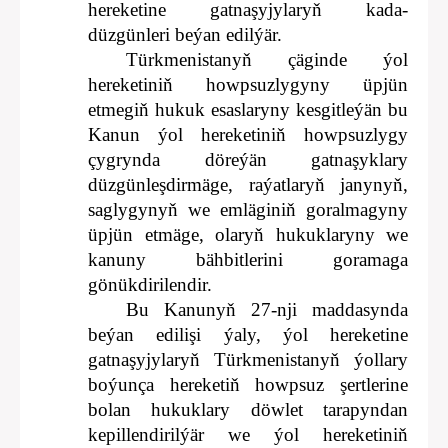
hereketine gatnaşyjylaryň kada-
düzgünleri beýan edilýär.
Türkmenistanyň çäginde ýol
hereketiniň howpsuzlygyny üpjün
etmegiň hukuk esaslaryny kesgitleýän bu
Kanun ýol hereketiniň howpsuzlygy
çygrynda döreýän gatnaşyklary
düzgünleşdirmäge, raýatlaryň janynyň,
saglygynyň we emläginiň goralmagyny
üpjün etmäge, olaryň hukuklaryny we
kanuny bähbitlerini goramaga
gönükdirilendir.
Bu Kanunyň 27-nji maddasynda
beýan edilişi ýaly, ýol hereketine
gatnaşyjylaryň Türkmenistanyň ýollary
boýunça hereketiň howpsuz şertlerine
bolan hukuklary döwlet tarapyndan
kepillendirilýär we ýol hereketiniň