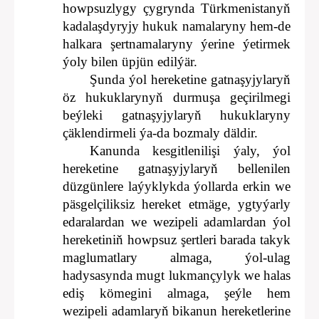
howpsuzlygy çygrynda Türkmenistanyň
kadalaşdyryjy hukuk namalaryny hem-de
halkara şertnamalaryny ýerine ýetirmek
ýoly bilen üpjün edilýär.
Şunda ýol hereketine gatnaşyjylaryň
öz hukuklarynyň durmuşa geçirilmegi
beýleki gatnaşyjylaryň hukuklaryny
çäklendirmeli ýa-da bozmaly däldir.
Kanunda kesgitlenilişi ýaly, ýol
hereketine gatnaşyjylaryň bellenilen
düzgünlere laýyklykda ýollarda erkin we
päsgelçiliksiz hereket etmäge, ygtyýarly
edaralardan we wezipeli adamlardan ýol
hereketiniň howpsuz şertleri barada takyk
maglumatlary almaga, ýol-ulag
hadysasynda mugt lukmançylyk we halas
ediş kömegini almaga, şeýle hem
wezipeli adamlaryň bikanun hereketlerine