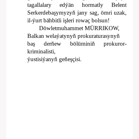
tagallalary edýän hormatly Belent
Serkerdebaşymyzyň jany sag, ömri uzak,
il-ýurt bähbitli işleri rowaç bolsun!
Döwletmuhammet MÜRRIKOW,
Balkan welaýatynyň prokuraturasynyň
baş derňew bölüminiň prokuror-
kriminalisti,
ýustisiýanyň geňeşçisi.