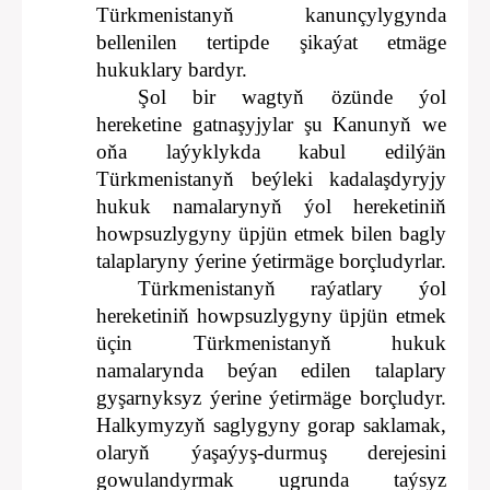
Türkmenistanyň kanunçylygynda
bellenilen tertipde şikaýat etmäge
hukuklary bardyr.
Şol bir wagtyň özünde ýol
hereketine gatnaşyjylar şu Kanunyň we
oňa laýyklykda kabul edilýän
Türkmenistanyň beýleki kadalaşdyryjy
hukuk namalarynyň ýol hereketiniň
howpsuzlygyny üpjün etmek bilen bagly
talaplaryny ýerine ýetirmäge borçludyrlar.
Türkmenistanyň raýatlary ýol
hereketiniň howpsuzlygyny üpjün etmek
üçin Türkmenistanyň hukuk
namalarynda beýan edilen talaplary
gyşarnyksyz ýerine ýetirmäge borçludyr.
Halkymyzyň saglygyny gorap saklamak,
olaryň ýaşaýyş-durmuş derejesini
gowulandyrmak ugrunda taýsyz