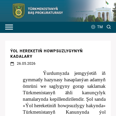
TM
ÝOL HEREKETIŇ HOWPSUZLYGYNYŇ
KADALARY
26.05.2026
Ýurdumyzda jemgyýetiň iň
gymmatly hazynasy hasaplanýan adamyň
ömrüni we saglygyny gorap saklamak
Türkmenistanyň ähli kanunçylyk
namalarynda kepillendirilendir. Şol sanda
«Ýol hereketiniň howpsuzlygy hakynda»
Türkmenistanyň Kanunynda ýol