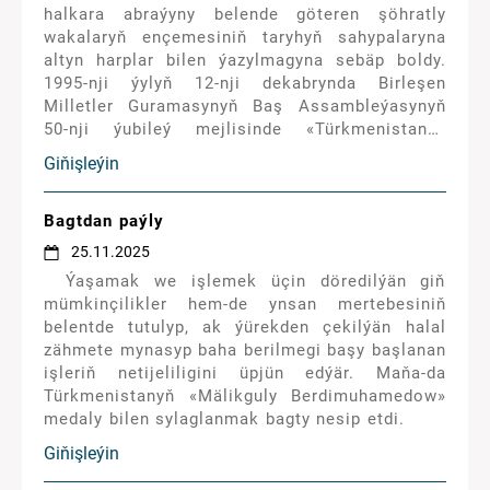
halkara abraýyny belende göteren şöhratly
wakalaryň ençemesiniň taryhyň sahypalaryna
altyn harplar bilen ýazylmagyna sebäp boldy.
1995-nji ýylyň 12-nji dekabrynda Birleşen
Milletler Guramasynyň Baş Assambleýasynyň
50-nji ýubileý mejlisinde «Türkmenistanyň
hemişelik Bitaraplygy hakynda» Rezolýusiýa;
Giňişleýin
2015-nji ýylyň 3-nji iýunynda BMG-niň Baş
Assambleýasynyň 69-njy mejlisinde
«Türkmenistanyň hemişelik Bitaraplyk hukuk
Bagtdan paýly
ýagdaýy hakynda» Rezolýusiýa; 2025-nji ýylyň
25.11.2025
21-nji martynda BMG-niň Baş Assambleýasynyň
Ýaşamak we işlemek üçin döredilýän giň
79-njy sessiýasynyň 61-nji plenar mejlisinde
mümkinçilikler hem-de ynsan mertebesiniň
«Türkmenistanyň hemişelik Bitaraplygy» atly
belentde tutulyp, ak ýürekden çekilýän halal
Kararnama biragyzdan kabul edildi.
zähmete mynasyp baha berilmegi başy başlanan
işleriň netijeliligini üpjün edýär. Maňa-da
Türkmenistanyň «Mälikguly Berdimuhamedow»
medaly bilen sylaglanmak bagty nesip etdi.
Giňişleýin