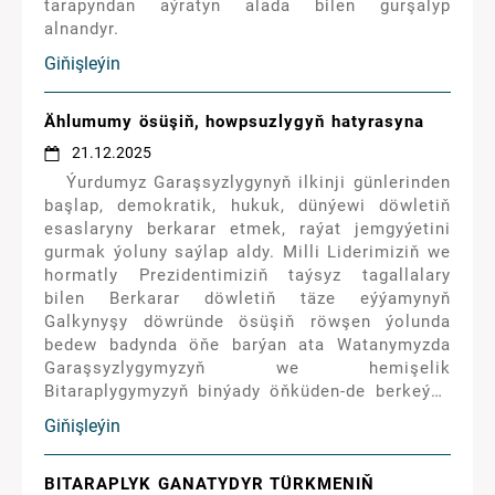
tarapyndan aýratyn alada bilen gurşalyp
alnandyr.
Giňişleýin
Ählumumy ösüşiň, howpsuzlygyň hatyrasyna
21.12.2025
Ýurdumyz Garaşsyzlygynyň ilkinji günlerinden
başlap, demokratik, hukuk, dünýewi döwletiň
esaslaryny berkarar etmek, raýat jemgyýetini
gurmak ýoluny saýlap aldy. Milli Liderimiziň we
hormatly Prezidentimiziň taýsyz tagallalary
bilen Berkarar döwletiň täze eýýamynyň
Galkynyşy döwründe ösüşiň röwşen ýolunda
bedew badynda öňe barýan ata Watanymyzda
Garaşsyzlygymyzyň we hemişelik
Bitaraplygymyzyň binýady öňküden-de berkeýär,
ýurdumyzyň halkara abraýy barha ýokarlanýar.
Giňişleýin
BITARAPLYK GANATYDYR TÜRKMENIŇ