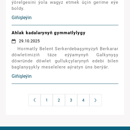
ýörelgesini ýola wagyz etmek üçin gerime eýe
boldy.
Giňişleýin
Ahlak kadalarynyň gymmatlylygy
29.10.2025
Hormatly Belent Serkerdebaşymyzyň Berkarar
döwletimiziň täze eýýamynyň Galkynyşy
döwründe döwlet gullukçylarynyň edebi bilen
baglanyşykly meselelere aýratyn üns berýär.
Giňişleýin
1
2
3
4