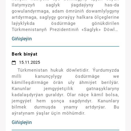
Ilatymyzyň saglyk ýagdaýyny has-da
gowulandyrmaga, adam ömrüniň dowamlylygyny
artdyrmaga, saglygy goraýşy halkara ölçeglerine
laýyklykda ösdürmäge gönükdirilen
Türkmenistanyň Prezidentiniň «Saglyk» Döwlet
maksatnamasy Lukman hem-de Alym
Giňişleýin
Arkadagymyzyň irginsiz yhlasynyň hem-de
taýsyz tagallalarynyň miweleridir.
Berk binýat
15.11.2025
Türkmenistan hukuk döwletidir. Ýurdumyzda
milli kanunçylygy ösdürmäge we
kämilleşdirmäge örän uly ähmiýet berilýär.
Kanunlar jemgyýetçilik gatnaşyklaryny
kadalaşdyrýan guraldyr. Olar näçe kämil bolsa,
jemgyýet hem şonça sagdyndyr. Kanunlary
bilmek durmuşda ynamy artdyrýar. Bu
aýratynam ýaşlar üçin möhümdir.
Giňişleýin