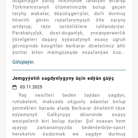
doganlygyň ýurdy hökmünde tanalýan Bitarap
Türkmenistanyň ölümetimizde bolup geçen
taryhy wakalar, düşüöşgerişler, dürli durmuş
höwriňi gören raýatlarymyzyň öňe saryny
artdyryp, täze üstünliklere ruhlandyrýar.
Parahatçylyk, dost-doganlyk, ynsanperwerlik
ýörelgeleri daşary syýasatynyň esasy ugruň
görnüşinde kesgitlän berkarar döwletimiz ähli
ýurtlar bilen mämgüzeşde esaslanýan özara
bähbitli hyzmatdaşlygy yola goýdy. Bu gün
Giňişleýin
Garaşsyz Türkmenistanyň bitaraplyk ýörelgeleri
bütin Ýer ýüzünde goldawa eýe bolýar.
Jemgyýetiň sagdynlygyny üçin edýän güýç
03.11.2025
Ýaş nesilleri beden taýdan sagdyn,
ruhubelent, maksada okgunly adamlar bolup
ýetmekleri barada alada Berkarar döwletiň täze
eýýamynyň Galkynyşy döwründe esasy
wezipeleriň biri bolup durýar. Şol esasan hem
ajaýyp zamanamyyzda bedenterbiýe-sport
hereketini ösdürmek we sagdyn durmuş