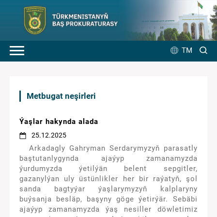
TM
Metbugat neşirleri
Ýaşlar hakynda alada
25.12.2025
Arkadagly Gahryman Serdarymyzyň parasatly
baştutanlygynda ajaýyp zamanamyzda
ýurdumyzda ýetilýän belent sepgitler,
gazanylýan uly üstünlikler her bir raýatyň, şol
sanda bagtyýar ýaşlarymyzyň kalplaryny
buýsanja besläp, başyny göge ýetirýär. Sebäbi
ajaýyp zamanamyzda ýaş nesiller döwletimiz