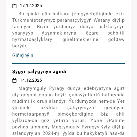
17.12.2025
Bu günki gün halkara jemgyýetçiliginde eziz
Türkmenistanymyz parahatçylygyň Watany diýlip
tanalýar. Biziň ýurdumyz dünýä halklarynyň
ynanyşyp ýaşamaklaryna, özara bähbitli
hyzmatdaşlyklary giňeltmeklerine goldaw
berýär.
Giňişleýin
Şygyr şalygynyň ägirdi
14.12.2025
Magtymguly Pyragy dünýä edebiýatyna ägirt
uly goşant goşan beýik şahsyýetleriň hatarynda
müdimilik orun alandyr. Ýurdumyzda hem-de Ýer
ýüzünde akyldar şahyrymyza goýulýan
hormatsarpanyň bimöçberdigine biz ähli
ýyllarda-da göz ýetirip ýörüs. Ýöne «Pähim-
paýhas ummany Magtymguly Pyragy» ýyly diýlip
atlandyrylan 2024-nji ýylda bu hakykatyň has-da