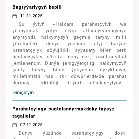
Bagtyýarlygyň kepili
11.11.2025
Şu ýylyň «Halkara parahatçylyk we
ynanyşmak ýoly» diýip atlandyrylmagynyň
aňyrsynda halkymyzyň geçmiş taryhy, milli
ýörelgeleri, dünýä ýüzünde alyp barýan
parahatçylyk söýüjilikli syýasaty bilen berk
baglanyşykly çäksiz many-mak, öwüt-nesihat
jemlenendir. Dünýä jemgyýetçiligi halkymyzyň
şanly taryhy bilen ýakyndan gyzyklanyp,
milletimiziň has irki döwürlerde-de parahat
durmuş, erkinligi, il-ýurt abadançylygyny
berkarar etmek ugrunda beýik işleri
Giňişleýin
bitirendigine göz ýetirer.
Parahatçylygy pugtalandyrmakdaky taýsyz
tagallalar
07.11.2025
Dünýä ýüzünde parahatçylygy, dost-