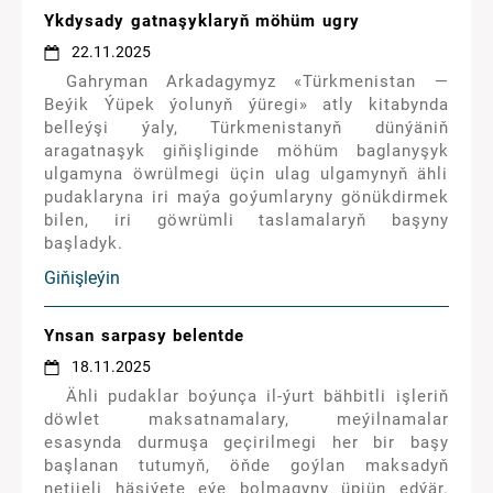
Ykdysady gatnaşyklaryň möhüm ugry
22.11.2025
Gahryman Arkadagymyz «Türkmenistan —
Beýik Ýüpek ýolunyň ýüregi» atly kitabynda
belleýşi ýaly, Türkmenistanyň dünýäniň
aragatnaşyk giňişliginde möhüm baglanyşyk
ulgamyna öwrülmegi üçin ulag ulgamynyň ähli
pudaklaryna iri maýa goýumlaryny gönükdirmek
bilen, iri göwrümli taslamalaryň başyny
başladyk.
Giňişleýin
Ynsan sarpasy belentde
18.11.2025
Ähli pudaklar boýunça il-ýurt bähbitli işleriň
döwlet maksatnamalary, meýilnamalar
esasynda durmuşa geçirilmegi her bir başy
başlanan tutumyň, öňde goýlan maksadyň
netijeli häsiýete eýe bolmagyny üpjün edýär.